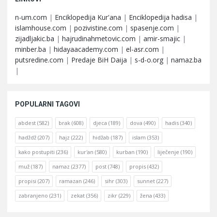
n-um.com
|
Enciklopedija Kur'ana
|
Enciklopedija hadisa
|
islamhouse.com
|
pozivistine.com
|
spasenje.com
|
zijadljakic.ba
|
hajrudinahmetovic.com
|
amir-smajic
|
minber.ba
|
hidayaacademy.com
|
el-asr.com
|
putsredine.com
|
Predaje BiH Daija
|
s-d-o.org
|
namaz.ba
|
POPULARNI TAGOVI
abdest
(582)
brak
(608)
djeca
(189)
dova
(490)
hadis
(340)
hadždž
(207)
hajz
(222)
hidžab
(187)
islam
(353)
kako postupiti
(236)
kur'an
(580)
kurban
(190)
liječenje
(190)
muž
(187)
namaz
(2377)
post
(748)
propis
(432)
propisi
(207)
ramazan
(246)
sihr
(303)
sunnet
(227)
zabranjeno
(231)
zekat
(356)
zikr
(229)
žena
(433)