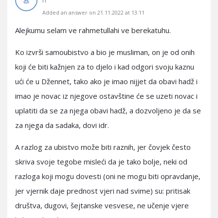
IT
Added an answer on 21.11.2022 at 13:11
Alejkumu selam ve rahmetullahi ve berekatuhu.
Ko izvrši samoubistvo a bio je musliman, on je od onih
koji će biti kažnjen za to djelo i kad odgori svoju kaznu
ući će u Džennet, tako ako je imao nijjet da obavi hadž i
imao je novac iz njegove ostavštine će se uzeti novac i
uplatiti da se za njega obavi hadž, a dozvoljeno je da se
za njega da sadaka, dovi idr.
A razlog za ubistvo može biti raznih, jer čovjek često
skriva svoje tegobe misleći da je tako bolje, neki od
razloga koji mogu dovesti (oni ne mogu biti opravdanje,
jer vjernik daje prednost vjeri nad svime) su: pritisak
društva, dugovi, šejtanske vesvese, ne učenje vjere