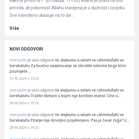
kako je prostrta?!” (El-Gašija, 17–20) Allahu je pokorna sva
priroda, ali pokornost Allahu stavljena je u dužnost i čovjeku.
Sve navedeno ukazuje na to da ...
Više
NOVI ODGOVORI
mersadm
Ve alejkumu-s-selam ve rahmetullahi ve
je unio odgovor
berekatuhu Za bračno savjetovanje se obratite nekome koga lično
poznajete.…
13.10.2024 u 15:25
mersadm
Ve alejkumu-s-selam ve rahmetullahi ve
je unio odgovor
berekatuhu Tražite tiknture u kojim nije korišten etanol. One u…
28.09.2024 u 19:26
mersadm
Ve alejkumu-s-selam ve rahmetullahi ve
je unio odgovor
berekatuhu Pitanje nije dovoljno pojašenjeno. Pas je čuvar čega? U…
28.09.2024 u 19:25