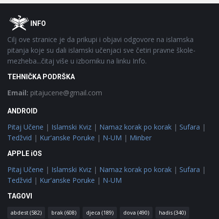
Footer
O
INFO
Cilj ove stranice je da prikupi i objavi odgovore na islamska
pitanja koje su dali islamski učenjaci sve četiri pravne škole-
mezheba...čitaj više u izborniku na linku Info.
TEHNIČKA PODRŠKA
Email:
pitajucene@gmail.com
ANDROID
Pitaj Učene
|
Islamski Kviz
|
Namaz korak po korak
|
Sufara
|
Tedžvid
|
Kur'anske Poruke
|
N-UM
|
Minber
APPLE iOS
Pitaj Učene
|
Islamski Kviz
|
Namaz korak po korak
|
Sufara
|
Tedžvid
|
Kur'anske Poruke
|
N-UM
TAGOVI
abdest
(582)
brak
(608)
djeca
(189)
dova
(490)
hadis
(340)