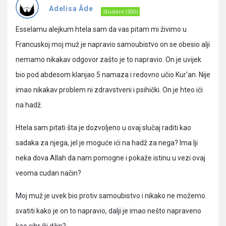
Pitanja
Adelisa Âde
Student (500)
Esselamu alejkum htela sam da vas pitam mi živimo u
Francuskoj moj muž je napravio samoubistvo on se obesio alji
nemamo nikakav odgovor zašto je to napravio. On je uvijek
bio pod abdesom klanjao 5 namaza i redovno učio Kur'an. Nije
imao nikakav problem ni zdravstveni i psihički. On je hteo ići
na hadž.
Htela sam pitati šta je dozvoljeno u ovaj slučaj raditi kao
sadaka za njega, jel je moguće ići na hadž za nega? Ima lji
neka dova Allah da nam pomogne i pokaže istinu u vezi ovaj
veoma cudan način?
Moj muž je uvek bio protiv samoubistvo i nikako ne možemo
svatiti kako je on to napravio, dalji je imao nešto napraveno