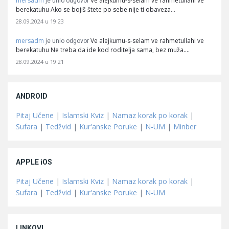
mersadm
Ve alejkumu-s-selam ve rahmetullahi ve
je unio odgovor
berekatuhu Ako se bojiš štete po sebe nije ti obaveza…
28.09.2024 u 19:23
mersadm
Ve alejkumu-s-selam ve rahmetullahi ve
je unio odgovor
berekatuhu Ne treba da ide kod roditelja sama, bez muža.…
28.09.2024 u 19:21
ANDROID
Pitaj Učene
|
Islamski Kviz
|
Namaz korak po korak
|
Sufara
|
Tedžvid
|
Kur'anske Poruke
|
N-UM
|
Minber
APPLE iOS
Pitaj Učene
|
Islamski Kviz
|
Namaz korak po korak
|
Sufara
|
Tedžvid
|
Kur'anske Poruke
|
N-UM
LINKOVI