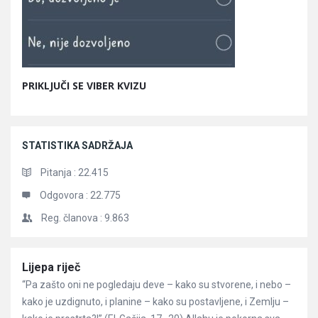
PRIKLJUČI SE VIBER KVIZU
STATISTIKA SADRŽAJA
Pitanja :
22.415
Odgovora :
22.775
Reg. članova :
9.863
Članci
Lijepa riječ
“Pa zašto oni ne pogledaju deve – kako su stvorene, i nebo –
kako je uzdignuto, i planine – kako su postavljene, i Zemlju –