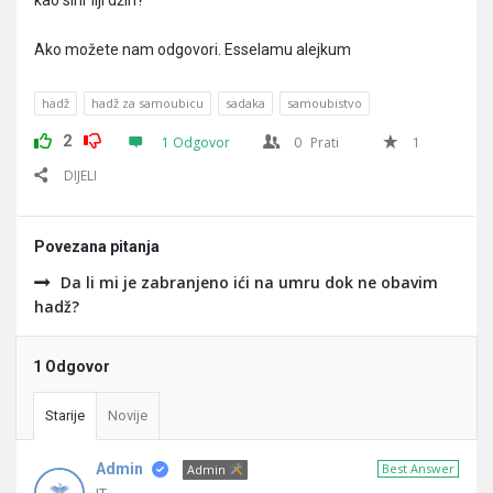
kao sihr ilji džin?
Ako možete nam odgovori. Esselamu alejkum
hadž
hadž za samoubicu
sadaka
samoubistvo
2
1 Odgovor
0
Prati
1
DIJELI
Povezana pitanja
Da li mi je zabranjeno ići na umru dok ne obavim
hadž?
1 Odgovor
Starije
Novije
Admin
Best Answer
Admin