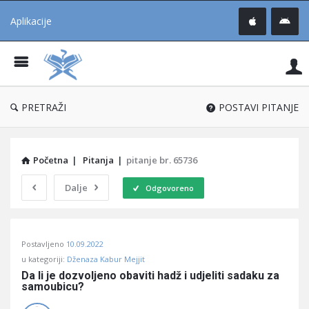
Aplikacije
Pit
Uč
®
PRETRAŽI
POSTAVI PITANJE
Početna
|
Pitanja
|
pitanje br. 65736
Dalje
Odgovoreno
Pitaj
Postavljeno
10.09.2022
Učene
u kategoriji:
Dženaza Kabur Mejjit
®
Da li je dozvoljeno obaviti hadž i udjeliti sadaku za 
samoubicu?
Latest