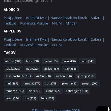
Email:
pitajucene@gmail.com
ANDROID
Pitaj Učene
|
Islamski Kviz
|
Namaz korak po korak
|
Sufara
|
Tedžvid
|
Kur'anske Poruke
|
N-UM
|
Minber
APPLE iOS
Pitaj Učene
|
Islamski Kviz
|
Namaz korak po korak
|
Sufara
|
Tedžvid
|
Kur'anske Poruke
|
N-UM
TAGOVI
abdest
(582)
brak
(608)
djeca
(189)
dova
(490)
hadis
(340)
hadždž
(207)
hajz
(222)
hidžab
(187)
islam
(353)
kako postupiti
(236)
kur'an
(580)
kurban
(190)
liječenje
(190)
muž
(187)
namaz
(2377)
post
(748)
propis
(432)
propisi
(207)
ramazan
(246)
sihr
(303)
sunnet
(227)
zabranjeno
(231)
zekat
(356)
zikr
(229)
žena
(433)
© Pitaj Učene / osnovano 2018