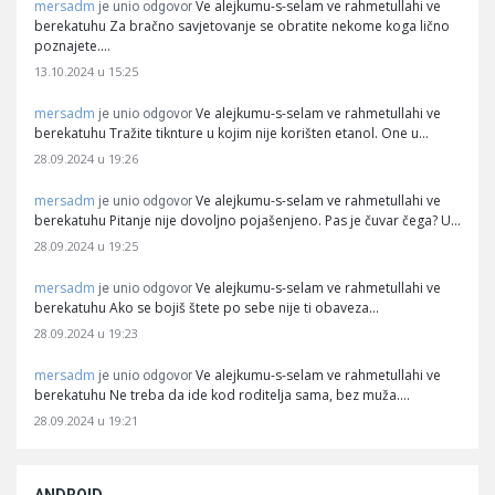
mersadm
Ve alejkumu-s-selam ve rahmetullahi ve
je unio odgovor
berekatuhu Za bračno savjetovanje se obratite nekome koga lično
poznajete.…
13.10.2024 u 15:25
mersadm
Ve alejkumu-s-selam ve rahmetullahi ve
je unio odgovor
berekatuhu Tražite tiknture u kojim nije korišten etanol. One u…
28.09.2024 u 19:26
mersadm
Ve alejkumu-s-selam ve rahmetullahi ve
je unio odgovor
berekatuhu Pitanje nije dovoljno pojašenjeno. Pas je čuvar čega? U…
28.09.2024 u 19:25
mersadm
Ve alejkumu-s-selam ve rahmetullahi ve
je unio odgovor
berekatuhu Ako se bojiš štete po sebe nije ti obaveza…
28.09.2024 u 19:23
mersadm
Ve alejkumu-s-selam ve rahmetullahi ve
je unio odgovor
berekatuhu Ne treba da ide kod roditelja sama, bez muža.…
28.09.2024 u 19:21