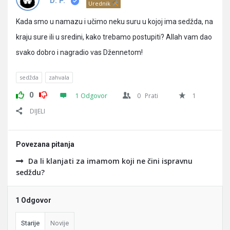
Pitanja
D. P.
Urednik
Kada smo u namazu i učimo neku suru u kojoj ima sedžda, na
kraju sure ili u sredini, kako trebamo postupiti? Allah vam dao
svako dobro i nagradio vas Džennetom!
sedžda
zahvala
0
1 Odgovor
0
Prati
1
DIJELI
Povezana pitanja
Da li klanjati za imamom koji ne čini ispravnu
sedždu?
1 Odgovor
Starije
Novije