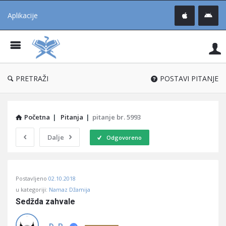
Aplikacije
Pit
Uč
®
PRETRAŽI
POSTAVI PITANJE
Početna
|
Pitanja
|
pitanje br. 5993
Dalje
Odgovoreno
Pitaj
Postavljeno
02.10.2018
Učene
u kategoriji:
Namaz Džamija
®
Sedžda zahvale
Latest