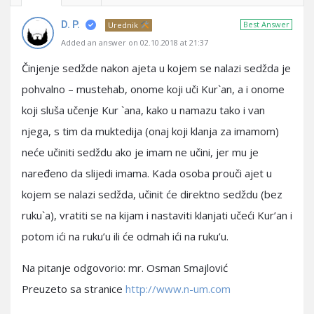
D. P.
Best Answer
Urednik
Added an answer on 02.10.2018 at 21:37
Činjenje sedžde nakon ajeta u kojem se nalazi sedžda je
pohvalno – mustehab, onome koji uči Kur`an, a i onome
koji sluša učenje Kur `ana, kako u namazu tako i van
njega, s tim da muktedija (onaj koji klanja za imamom)
neće učiniti sedždu ako je imam ne učini, jer mu je
naređeno da slijedi imama. Kada osoba prouči ajet u
kojem se nalazi sedžda, učinit će direktno sedždu (bez
ruku`a), vratiti se na kijam i nastaviti klanjati učeći Kur’an i
potom ići na ruku’u ili će odmah ići na ruku’u.
Na pitanje odgovorio: mr. Osman Smajlović
Preuzeto sa stranice
http://www.n-um.com