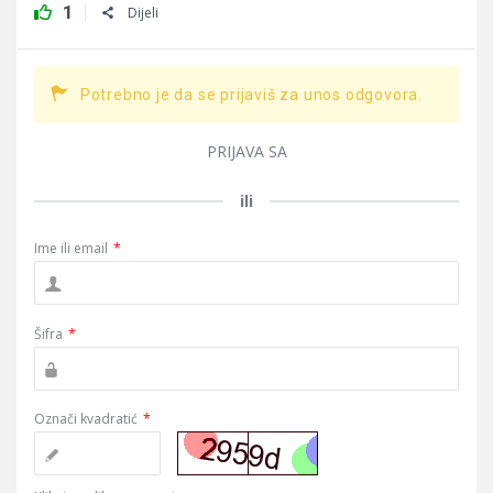
1
Dijeli
Potrebno je da se prijaviš za unos odgovora.
PRIJAVA SA
ili
Ime ili email
*
Šifra
*
Označi kvadratić
*