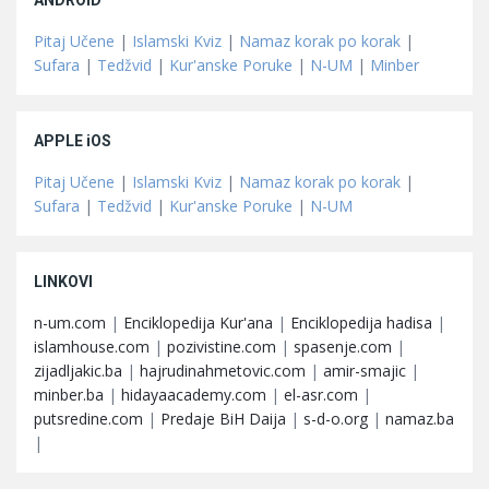
ANDROID
Pitaj Učene
|
Islamski Kviz
|
Namaz korak po korak
|
Sufara
|
Tedžvid
|
Kur'anske Poruke
|
N-UM
|
Minber
APPLE iOS
Pitaj Učene
|
Islamski Kviz
|
Namaz korak po korak
|
Sufara
|
Tedžvid
|
Kur'anske Poruke
|
N-UM
LINKOVI
n-um.com
|
Enciklopedija Kur'ana
|
Enciklopedija hadisa
|
islamhouse.com
|
pozivistine.com
|
spasenje.com
|
zijadljakic.ba
|
hajrudinahmetovic.com
|
amir-smajic
|
minber.ba
|
hidayaacademy.com
|
el-asr.com
|
putsredine.com
|
Predaje BiH Daija
|
s-d-o.org
|
namaz.ba
|