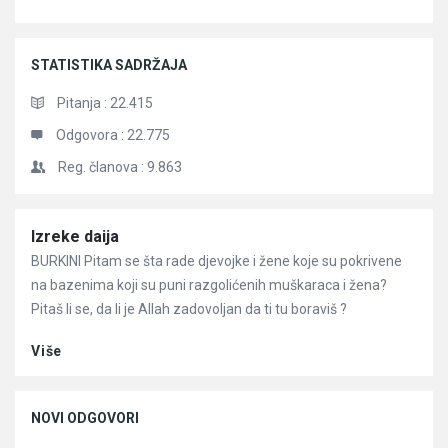
STATISTIKA SADRŽAJA
Pitanja :
22.415
Odgovora :
22.775
Reg. članova :
9.863
Članci
Izreke daija
BURKINI Pitam se šta rade djevojke i žene koje su pokrivene
na bazenima koji su puni razgolićenih muškaraca i žena?
Pitaš li se, da li je Allah zadovoljan da ti tu boraviš ?
Više
NOVI ODGOVORI