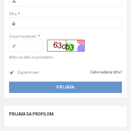
Šifra
*
Označi kvadratić
*
Klikni na sliku za promjenu.
Zapamti me!
Zaboravljena šifra?
Sidebar
PRIJAVA SA PROFILOM