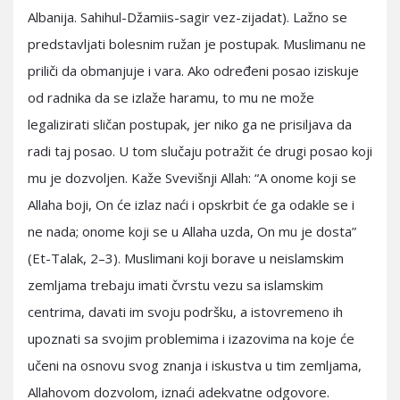
Albanija. Sahihul-Džamiis-sagir vez-zijadat). Lažno se
predstavljati bolesnim ružan je postupak. Muslimanu ne
priliči da obmanjuje i vara. Ako određeni posao iziskuje
od radnika da se izlaže haramu, to mu ne može
legalizirati sličan postupak, jer niko ga ne prisiljava da
radi taj posao. U tom slučaju potražit će drugi posao koji
mu je dozvoljen. Kaže Svevišnji Allah: “A onome koji se
Allaha boji, On će izlaz naći i opskrbit će ga odakle se i
ne nada; onome koji se u Allaha uzda, On mu je dosta”
(Et-Talak, 2–3). Muslimani koji borave u neislamskim
zemljama trebaju imati čvrstu vezu sa islamskim
centrima, davati im svoju podršku, a istovremeno ih
upoznati sa svojim problemima i izazovima na koje će
učeni na osnovu svog znanja i iskustva u tim zemljama,
Allahovom dozvolom, iznaći adekvatne odgovore.