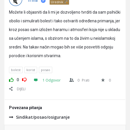
Pitanja
Irma
Urednik
Možete li objasniti da li mi je dozvoljeno tvrditi da sam psihički
obolio i simulirati bolest i tako ostvariti određena primanja, jer
kroz posao sam izložen haramu i atmosferi koja nije u skladu
sa učenjem islama, s obzirom na to da živim u neislamskoj
sredini. Na takav način mogao bih se više posvetiti odgoju
porodice i korisnim stvarima.
bolest
korist
posao
0
1 Odgovor
0
Prati
0
DIJELI
Povezana pitanja
Sindikat/posao/osiguranje