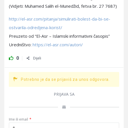
(Vidjeti: Muhamed Salih el-Munedžid, fetva br. 27 7687)
http://el-asr.com/pitanja/simulirati-bolest-da-bi-se-
ostvarila-odredjena-korist/
Preuzeto od “El-Asr – Islamski informativni časopis”
Uredništvo:
https://el-asr.com/autori/
0
Dijeli
Potrebno je da se prijaviš za unos odgovora.
PRIJAVA SA
ili
Ime ili email
*