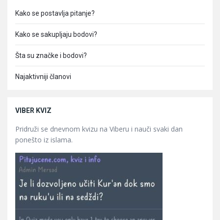
Kako se postavlja pitanje?
Kako se sakupljaju bodovi?
Šta su značke i bodovi?
Najaktivniji članovi
VIBER KVIZ
Pridruži se dnevnom kvizu na Viberu i nauči svaki dan
ponešto iz islama.