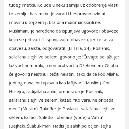
tuđeg imetka. Ko uđe u neku zemlju uz odobrenje vlasti
te zemlje, haram mu je varati i bespravno uzimati
imovinu u toj zemlji, bila ona muslimanska ili ne.
Muslimanu je naređeno da ispunjava ugovore i obaveze
kojih se prihvati: “I ispunjavajte obavezu, jer će se za
obavezu, zaista, odgovarati!” (El-Isra, 34). Poslanik,
sallallahu alejhi ve sellem, govorio je: “Čuvajte se laži, jer
laž vodi nemoralu, a nemoral vodi u Džehennem. Osoba
će govoriti neistinu i težiti neistini, tako da će kod Allaha,
jednog dana, biti upisana kao lažljivac” (Muslim). Ebu
Hurejra, radijallahu anhu, prenosi da je Poslanik,
sallallahu alejhi ve sellem, kazao: “Ko vara, ne pripada
meni” (Muslim). Također je Poslanik, sallallahu alejhi ve
sellem, kazao: “Spletka i obmana (vode) u Vatru”
(Bejheki, Šuabul-iman. Hadis je sahih po ocjeni šejha