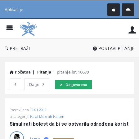
Aplikacije
Pit
Uč
®
PRETRAŽI
POSTAVI PITANJE
Početna
|
Pitanja
|
pitanje br. 10639
Dalje
Odgovoreno
Pitaj
Postavljeno
19.01.2019
Učene
u kategoriji:
Halal Mekruh Haram
®
Simulirati bolest da bi se ostvarila određena korist
Latest