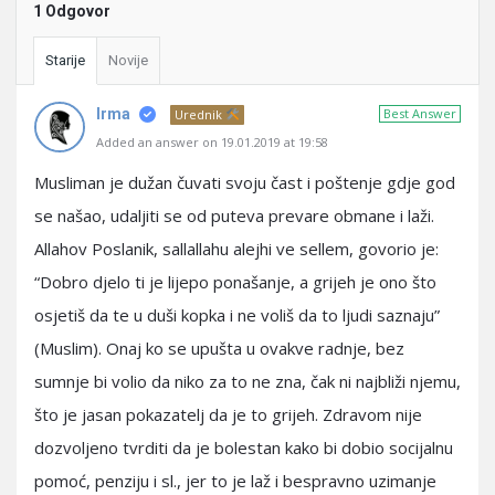
1 Odgovor
Starije
Novije
Irma
Best Answer
Urednik
Added an answer on 19.01.2019 at 19:58
Musliman je dužan čuvati svoju čast i poštenje gdje god
se našao, udaljiti se od puteva prevare obmane i laži.
Allahov Poslanik, sallallahu alejhi ve sellem, govorio je:
“Dobro djelo ti je lijepo ponašanje, a grijeh je ono što
osjetiš da te u duši kopka i ne voliš da to ljudi saznaju”
(Muslim). Onaj ko se upušta u ovakve radnje, bez
sumnje bi volio da niko za to ne zna, čak ni najbliži njemu,
što je jasan pokazatelj da je to grijeh. Zdravom nije
dozvoljeno tvrditi da je bolestan kako bi dobio socijalnu
pomoć, penziju i sl., jer to je laž i bespravno uzimanje