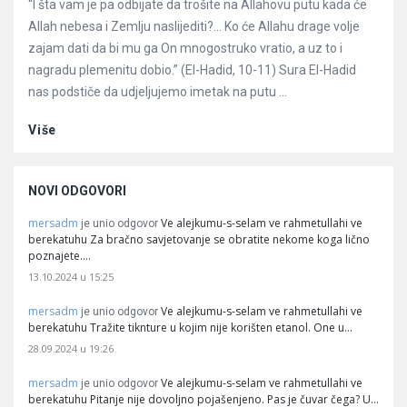
“I šta vam je pa odbijate da trošite na Allahovu putu kada će
Allah nebesa i Zemlju naslijediti?… Ko će Allahu drage volje
zajam dati da bi mu ga On mnogostruko vratio, a uz to i
nagradu plemenitu dobio.” (El-Hadid, 10-11) Sura El-Hadid
nas podstiče da udjeljujemo imetak na putu ...
Više
NOVI ODGOVORI
mersadm
Ve alejkumu-s-selam ve rahmetullahi ve
je unio odgovor
berekatuhu Za bračno savjetovanje se obratite nekome koga lično
poznajete.…
13.10.2024 u 15:25
mersadm
Ve alejkumu-s-selam ve rahmetullahi ve
je unio odgovor
berekatuhu Tražite tiknture u kojim nije korišten etanol. One u…
28.09.2024 u 19:26
mersadm
Ve alejkumu-s-selam ve rahmetullahi ve
je unio odgovor
berekatuhu Pitanje nije dovoljno pojašenjeno. Pas je čuvar čega? U…