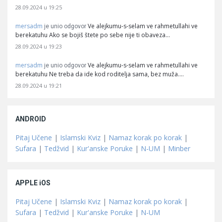
28.09.2024 u 19:25
mersadm
Ve alejkumu-s-selam ve rahmetullahi ve
je unio odgovor
berekatuhu Ako se bojiš štete po sebe nije ti obaveza…
28.09.2024 u 19:23
mersadm
Ve alejkumu-s-selam ve rahmetullahi ve
je unio odgovor
berekatuhu Ne treba da ide kod roditelja sama, bez muža.…
28.09.2024 u 19:21
ANDROID
Pitaj Učene
|
Islamski Kviz
|
Namaz korak po korak
|
Sufara
|
Tedžvid
|
Kur'anske Poruke
|
N-UM
|
Minber
APPLE iOS
Pitaj Učene
|
Islamski Kviz
|
Namaz korak po korak
|
Sufara
|
Tedžvid
|
Kur'anske Poruke
|
N-UM