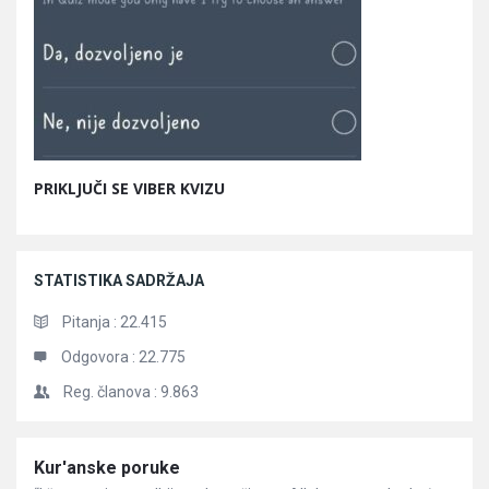
PRIKLJUČI SE VIBER KVIZU
STATISTIKA SADRŽAJA
Pitanja :
22.415
Odgovora :
22.775
Reg. članova :
9.863
Članci
Kur'anske poruke