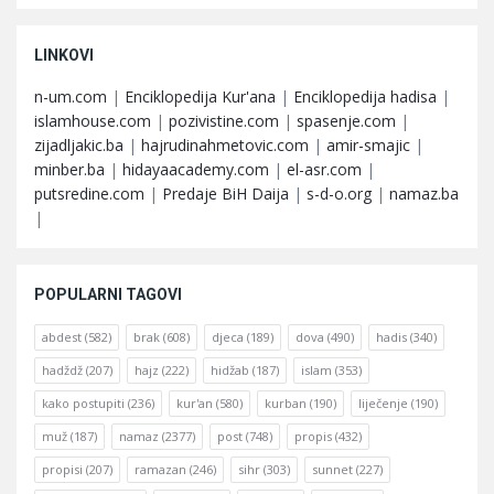
LINKOVI
n-um.com
|
Enciklopedija Kur'ana
|
Enciklopedija hadisa
|
islamhouse.com
|
pozivistine.com
|
spasenje.com
|
zijadljakic.ba
|
hajrudinahmetovic.com
|
amir-smajic
|
minber.ba
|
hidayaacademy.com
|
el-asr.com
|
putsredine.com
|
Predaje BiH Daija
|
s-d-o.org
|
namaz.ba
|
POPULARNI TAGOVI
abdest
(582)
brak
(608)
djeca
(189)
dova
(490)
hadis
(340)
hadždž
(207)
hajz
(222)
hidžab
(187)
islam
(353)
kako postupiti
(236)
kur'an
(580)
kurban
(190)
liječenje
(190)
muž
(187)
namaz
(2377)
post
(748)
propis
(432)
propisi
(207)
ramazan
(246)
sihr
(303)
sunnet
(227)