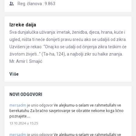
Reg. članova :
9.863
Članci
Izreke daija
Sva dunjalučka uživanja: imetak, ženidba, djeca, hrana, kuće i
ugled, ništa ti neće donijeti pravu sreću ako se udaljiš od zikra.
Uzvišeni je rekao: “Onaj ko se udalji od činjenja zikra teškim će
životom živjeti…” (Ta-ha, 124), a najbolji zikr su halke znanja.
Mr. Amir I. Smajić
Više
NOVI ODGOVORI
mersadm
Ve alejkumu-s-selam ve rahmetullahi ve
je unio odgovor
berekatuhu Za bračno savjetovanje se obratite nekome koga lično
poznajete.…
13.10.2024 u 15:25
mersadm
Ve alejkumu-s-selam ve rahmetullahi ve
je unio odgovor