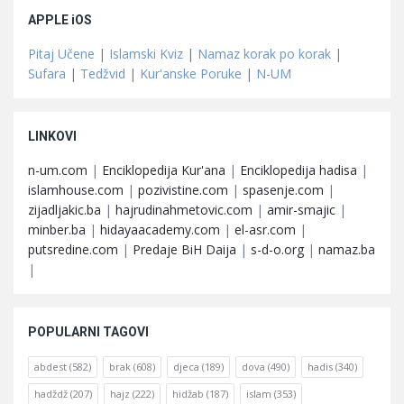
APPLE iOS
Pitaj Učene
|
Islamski Kviz
|
Namaz korak po korak
|
Sufara
|
Tedžvid
|
Kur'anske Poruke
|
N-UM
LINKOVI
n-um.com
|
Enciklopedija Kur'ana
|
Enciklopedija hadisa
|
islamhouse.com
|
pozivistine.com
|
spasenje.com
|
zijadljakic.ba
|
hajrudinahmetovic.com
|
amir-smajic
|
minber.ba
|
hidayaacademy.com
|
el-asr.com
|
putsredine.com
|
Predaje BiH Daija
|
s-d-o.org
|
namaz.ba
|
POPULARNI TAGOVI
abdest
(582)
brak
(608)
djeca
(189)
dova
(490)
hadis
(340)
hadždž
(207)
hajz
(222)
hidžab
(187)
islam
(353)