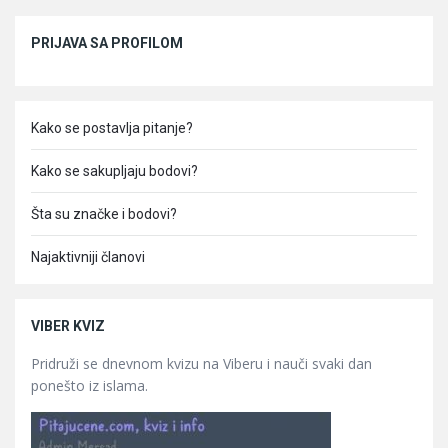
Sidebar
PRIJAVA SA PROFILOM
Kako se postavlja pitanje?
Kako se sakupljaju bodovi?
Šta su značke i bodovi?
Najaktivniji članovi
VIBER KVIZ
Pridruži se dnevnom kvizu na Viberu i nauči svaki dan
ponešto iz islama.