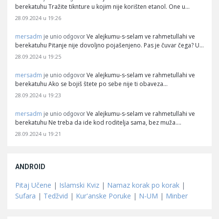
berekatuhu Tražite tiknture u kojim nije korišten etanol. One u…
28.09.2024 u 19:26
mersadm
Ve alejkumu-s-selam ve rahmetullahi ve
je unio odgovor
berekatuhu Pitanje nije dovoljno pojašenjeno. Pas je čuvar čega? U…
28.09.2024 u 19:25
mersadm
Ve alejkumu-s-selam ve rahmetullahi ve
je unio odgovor
berekatuhu Ako se bojiš štete po sebe nije ti obaveza…
28.09.2024 u 19:23
mersadm
Ve alejkumu-s-selam ve rahmetullahi ve
je unio odgovor
berekatuhu Ne treba da ide kod roditelja sama, bez muža.…
28.09.2024 u 19:21
ANDROID
Pitaj Učene
|
Islamski Kviz
|
Namaz korak po korak
|
Sufara
|
Tedžvid
|
Kur'anske Poruke
|
N-UM
|
Minber