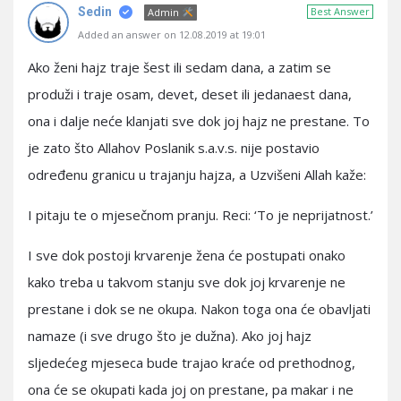
Sedin
Best Answer
Admin
Added an answer on 12.08.2019 at 19:01
Ako ženi hajz traje šest ili sedam dana, a zatim se
produži i traje osam, devet, deset ili jedanaest dana,
ona i dalje neće klanjati sve dok joj hajz ne prestane. To
je zato što Allahov Poslanik s.a.v.s. nije postavio
određenu granicu u trajanju hajza, a Uzvišeni Allah kaže:
I pitaju te o mjesečnom pranju. Reci: ‘To je neprijatnost.’
I sve dok postoji krvarenje žena će postupati onako
kako treba u takvom stanju sve dok joj krvarenje ne
prestane i dok se ne okupa. Nakon toga ona će obavljati
namaze (i sve drugo što je dužna). Ako joj hajz
sljedećeg mjeseca bude trajao kraće od prethodnog,
ona će se okupati kada joj on prestane, pa makar i ne