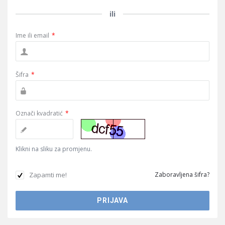
ili
Ime ili email
*
Šifra
*
Označi kvadratić
*
Klikni na sliku za promjenu.
Zapamti me!
Zaboravljena šifra?