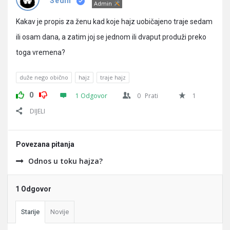
Pitanja
Sedin
Admin
Kakav je propis za ženu kad koje hajz uobičajeno traje sedam
ili osam dana, a zatim joj se jednom ili dvaput produži preko
toga vremena?
duže nego obično
hajz
traje hajz
0
1 Odgovor
0
Prati
1
DIJELI
Povezana pitanja
Odnos u toku hajza?
1 Odgovor
Starije
Novije