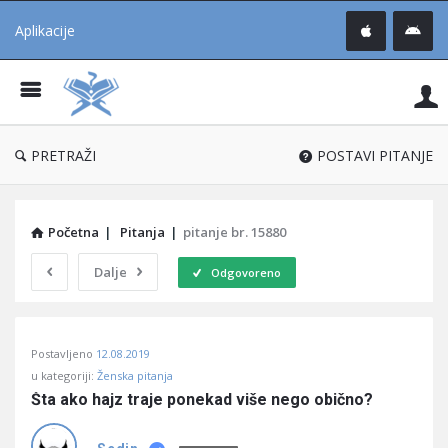
Aplikacije
Pit
Uč
®
PRETRAŽI
POSTAVI PITANJE
Početna
|
Pitanja
|
pitanje br. 15880
Dalje
Odgovoreno
Pitaj
Postavljeno
12.08.2019
Učene
u kategoriji:
Ženska pitanja
®
Šta ako hajz traje ponekad više nego obično?
Latest