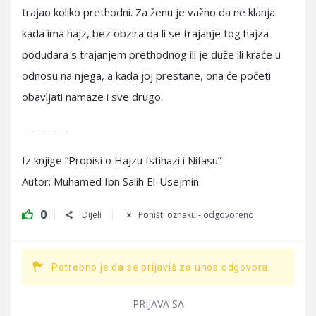
trajao koliko prethodni. Za ženu je važno da ne klanja
kada ima hajz, bez obzira da li se trajanje tog hajza
podudara s trajanjem prethodnog ili je duže ili kraće u
odnosu na njega, a kada joj prestane, ona će početi
obavljati namaze i sve drugo.
————
Iz knjige “Propisi o Hajzu Istihazi i Nifasu”
Autor: Muhamed Ibn Salih El-Usejmin
0
Dijeli
Poništi oznaku - odgovoreno
Potrebno je da se prijaviš za unos odgovora.
PRIJAVA SA