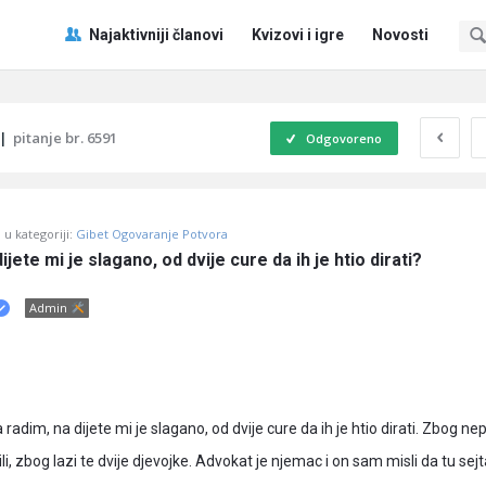
Pitaj
Pitaj
Najaktivniji članovi
Kvizovi i igre
Novosti
Učene
Učene
®
®
Navigacija
|
pitanje br. 6591
Odgovoreno
u kategoriji:
Gibet Ogovaranje Potvora
ijete mi je slagano, od dvije cure da ih je htio dirati?
Admin
 radim, na dijete mi je slagano, od dvije cure da ih je htio dirati. Zbog ne
li, zbog lazi te dvije djevojke. Advokat je njemac i on sam misli da tu sejt