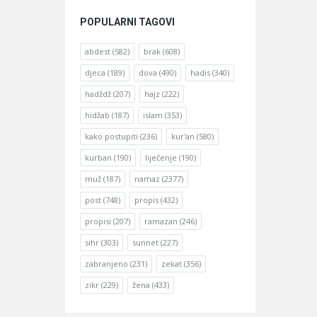
POPULARNI TAGOVI
abdest
(582)
brak
(608)
djeca
(189)
dova
(490)
hadis
(340)
hadždž
(207)
hajz
(222)
hidžab
(187)
islam
(353)
kako postupiti
(236)
kur'an
(580)
kurban
(190)
liječenje
(190)
muž
(187)
namaz
(2377)
post
(748)
propis
(432)
propisi
(207)
ramazan
(246)
sihr
(303)
sunnet
(227)
zabranjeno
(231)
zekat
(356)
zikr
(229)
žena
(433)