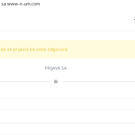
o sa www-n-um.com
 da se prijaviš za unos odgovora.
PRIJAVA SA
ili