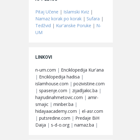
Pitaj Učene
|
Islamski Kviz
|
Namaz korak po korak
|
Sufara
|
Tedžvid
|
Kur'anske Poruke
|
N-
UM
LINKOVI
n-um.com
|
Enciklopedija Kur'ana
|
Enciklopedija hadisa
|
islamhouse.com
|
pozivistine.com
|
spasenje.com
|
zijadljakic.ba
|
hajrudinahmetovic.com
|
amir-
smajic
|
minber.ba
|
hidayaacademy.com
|
el-asr.com
|
putsredine.com
|
Predaje BiH
Daija
|
s-d-o.org
|
namaz.ba
|