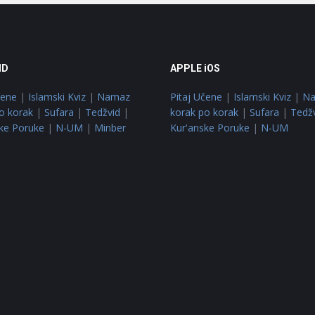
ID
APPLE iOS
čene
|
Islamski Kviz
|
Namaz
Pitaj Učene
|
Islamski Kviz
|
N
o korak
|
Sufara
|
Tedžvid
|
korak po korak
|
Sufara
|
Tedž
ke Poruke
|
N-UM
|
Minber
Kur'anske Poruke
|
N-UM