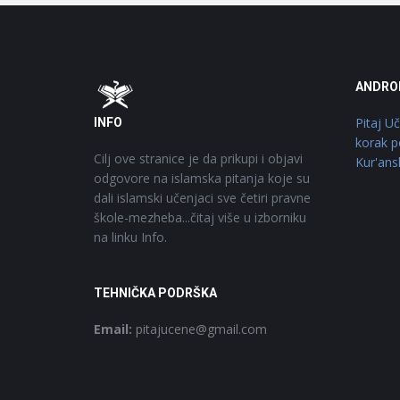
Footer
O
ANDRO
Pitaj U
INFO
korak p
Cilj ove stranice je da prikupi i objavi
Kur'ans
odgovore na islamska pitanja koje su
dali islamski učenjaci sve četiri pravne
škole-mezheba...čitaj više u izborniku
na linku Info.
TEHNIČKA PODRŠKA
Email:
pitajucene@gmail.com