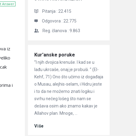
t Answer
Pitanja :
22.415
Odgovora :
22.775
Reg. članova :
9.863
va iz
Članci
Kur'anske poruke
eliko
”I njih dvojica krenuše. I kad se u
ecak
lađu ukrcaše, onaj je probuši. ” (El-
Kehf, 71) Ono što učimo iz događaja
o Musau, alejhis-selam, i Hidru jeste
rima i
i to da ne možemo znati logiku i
svrhu nečeg lošeg što nam se
dešava osim ako znamo kakav je
Allahov plan. Mnoge, ...
Više