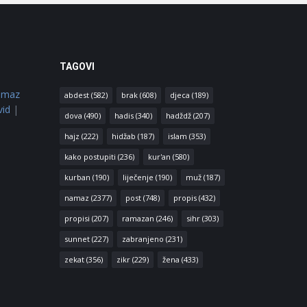
TAGOVI
amaz
abdest
(582)
brak
(608)
djeca
(189)
vid
|
dova
(490)
hadis
(340)
hadždž
(207)
hajz
(222)
hidžab
(187)
islam
(353)
kako postupiti
(236)
kur'an
(580)
kurban
(190)
liječenje
(190)
muž
(187)
namaz
(2377)
post
(748)
propis
(432)
propisi
(207)
ramazan
(246)
sihr
(303)
sunnet
(227)
zabranjeno
(231)
zekat
(356)
zikr
(229)
žena
(433)