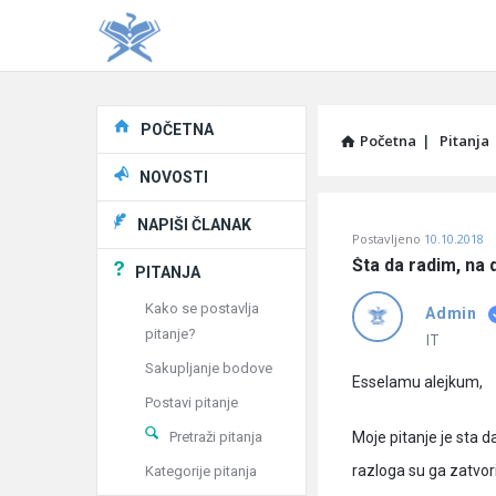
Explore
POČETNA
Početna
|
Pitanja
NOVOSTI
Pitaj
NAPIŠI ČLANAK
Postavljeno
10.10.2018
Učene
Šta da radim, na d
PITANJA
®
Kako se postavlja
Admin
pitanje?
Latest
IT
Sakupljanje bodove
Pitanja
Esselamu alejkum,
Postavi pitanje
Pretraži pitanja
Moje pitanje je sta da
razloga su ga zatvori
Kategorije pitanja