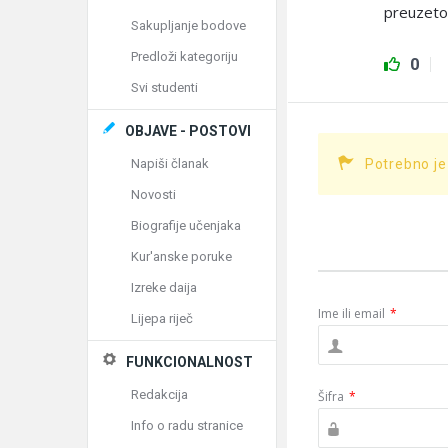
preuzet
Sakupljanje bodove
Predloži kategoriju
0
Svi studenti
OBJAVE - POSTOVI
Napiši članak
Potrebno je
Novosti
Biografije učenjaka
Kur'anske poruke
Izreke daija
Ime ili email
*
Lijepa riječ
FUNKCIONALNOST
Redakcija
Šifra
*
Info o radu stranice