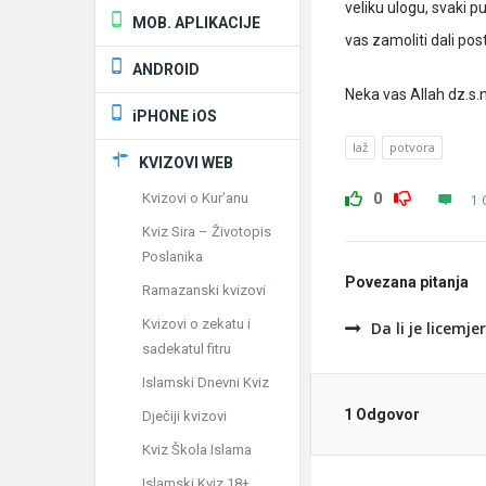
veliku ulogu, svaki pu
MOB. APLIKACIJE
vas zamoliti dali po
ANDROID
Neka vas Allah dz.s.
iPHONE iOS
laž
potvora
KVIZOVI WEB
0
Kvizovi o Kur'anu
1 
Kviz Sira – Životopis
Poslanika
Povezana pitanja
Ramazanski kvizovi
Kvizovi o zekatu i
Da li je licemj
sadekatul fitru
Islamski Dnevni Kviz
1 Odgovor
Dječiji kvizovi
Kviz Škola Islama
Islamski Kviz 18+