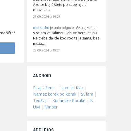
Ako se bojiš štete po sebe nije ti
obaveza…
28.09.2024 u 19:23
mersadm
Ve alejkumu-
je unio odgovor
s-selam ve rahmetullahi ve berekatuhu
na šifra?
Ne treba da ide kod roditelja sama, bez
muža.…
28.09.2024 u 19:21
ANDROID
Pitaj Učene
|
Islamski Kviz
|
Namaz korak po korak
|
Sufara
|
Tedžvid
|
Kur'anske Poruke
|
N-
UM
|
Minber
APPLE iOS