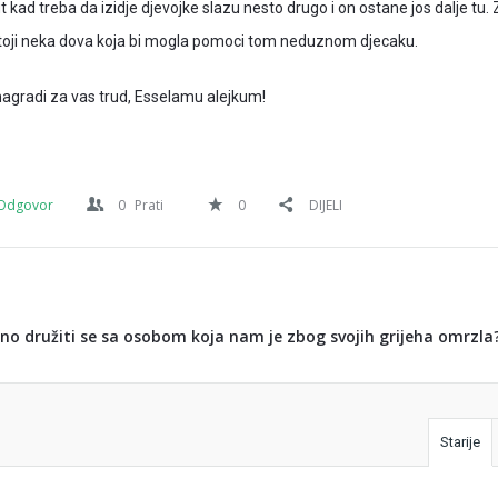
t kad treba da izidje djevojke slazu nesto drugo i on ostane jos dalje tu. 
stoji neka dova koja bi mogla pomoci tom neduznom djecaku.
nagradi za vas trud, Esselamu alejkum!
Odgovor
0
Prati
0
DIJELI
erno družiti se sa osobom koja nam je zbog svojih grijeha omrzla
Starije