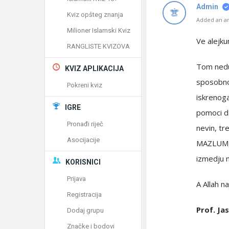
Admin
Kviz opšteg znanja
Added an an
Milioner Islamski Kviz
Ve alejk
RANGLISTE KVIZOVA
Tom neduz
KVIZ APLIKACIJA
sposobnog
Pokreni kviz
iskrenoga
IGRE
pomoci da
Pronađi riječ
nevin, tr
Asocijacije
MAZLUM, t
izmedju n
KORISNICI
Prijava
A Allah na
Registracija
Prof. Ja
Dodaj grupu
Značke i bodovi