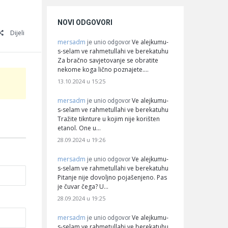
NOVI ODGOVORI
Dijeli
mersadm
Ve alejkumu-
je unio odgovor
s-selam ve rahmetullahi ve berekatuhu
Za bračno savjetovanje se obratite
nekome koga lično poznajete.…
13.10.2024 u 15:25
mersadm
Ve alejkumu-
je unio odgovor
s-selam ve rahmetullahi ve berekatuhu
Tražite tiknture u kojim nije korišten
etanol. One u…
28.09.2024 u 19:26
mersadm
Ve alejkumu-
je unio odgovor
s-selam ve rahmetullahi ve berekatuhu
Pitanje nije dovoljno pojašenjeno. Pas
je čuvar čega? U…
28.09.2024 u 19:25
mersadm
Ve alejkumu-
je unio odgovor
s-selam ve rahmetullahi ve berekatuhu