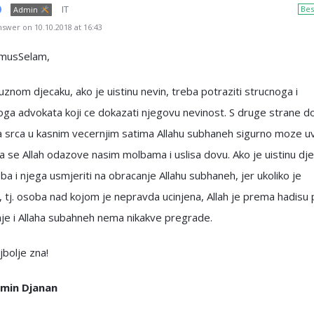
IT
Bes
Admin
swer on 10.10.2018 at 16:43
umusSelam,
nom djecaku, ako je uistinu nevin, treba potraziti strucnoga i
a advokata koji ce dokazati njegovu nevinost. S druge strane do
 srca u kasnim vecernjim satima Allahu subhaneh sigurno moze uv
 se Allah odazove nasim molbama i uslisa dovu. Ako je uistinu dj
eba i njega usmjeriti na obracanje Allahu subhaneh, jer ukoliko je
j. osoba nad kojom je nepravda ucinjena, Allah je prema hadisu p
je i Allaha subahneh nema nikakve pregrade.
jbolje zna!
smin Djanan