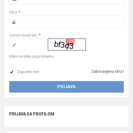
Šifra
*
Označi kvadratić
*
Klikni na sliku za promjenu.
Zapamti me!
Zaboravljena šifra?
Sidebar
PRIJAVA SA PROFILOM