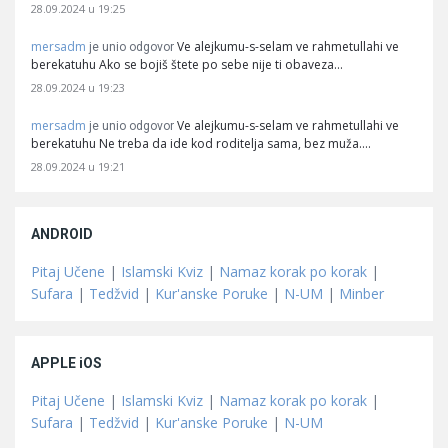
28.09.2024 u 19:25
mersadm
Ve alejkumu-s-selam ve rahmetullahi ve
je unio odgovor
berekatuhu Ako se bojiš štete po sebe nije ti obaveza…
28.09.2024 u 19:23
mersadm
Ve alejkumu-s-selam ve rahmetullahi ve
je unio odgovor
berekatuhu Ne treba da ide kod roditelja sama, bez muža.…
28.09.2024 u 19:21
ANDROID
Pitaj Učene
|
Islamski Kviz
|
Namaz korak po korak
|
Sufara
|
Tedžvid
|
Kur'anske Poruke
|
N-UM
|
Minber
APPLE iOS
Pitaj Učene
|
Islamski Kviz
|
Namaz korak po korak
|
Sufara
|
Tedžvid
|
Kur'anske Poruke
|
N-UM