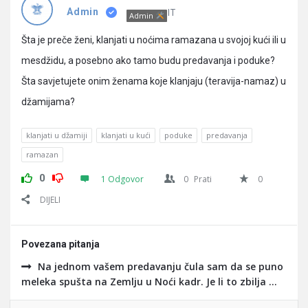
Pitanja
IT
Admin
Admin
Šta je preče ženi, klanjati u noćima ramazana u svojoj kući ili u
mesdžidu, a posebno ako tamo budu predavanja i poduke?
Šta savjetujete onim ženama koje klanjaju (teravija-namaz) u
džamijama?
klanjati u džamiji
klanjati u kući
poduke
predavanja
ramazan
0
1 Odgovor
0
Prati
0
DIJELI
Povezana pitanja
Na jednom vašem predavanju čula sam da se puno
meleka spušta na Zemlju u Noći kadr. Je li to zbilja ...