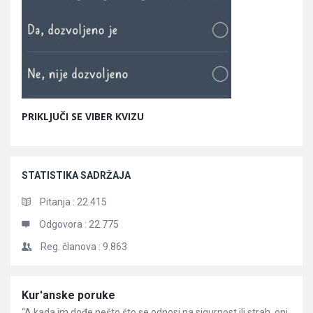
PRIKLJUČI SE VIBER KVIZU
STATISTIKA SADRŽAJA
Pitanja :
22.415
Odgovora :
22.775
Reg. članova :
9.863
Članci
Kur'anske poruke
“A kada im dođe nešto što se odnosi na sigurnost ili strah, oni