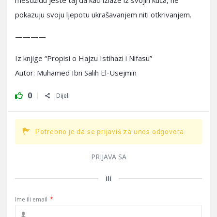
mesdžidu jeste taj da kad izlaze iz svojih kuća, ne
pokazuju svoju ljepotu ukrašavanjem niti otkrivanjem.
————
Iz knjige “Propisi o Hajzu Istihazi i Nifasu”
Autor: Muhamed Ibn Salih El-Usejmin
0
Dijeli
Potrebno je da se prijaviš za unos odgovora.
PRIJAVA SA
ili
Ime ili email
*