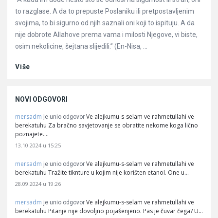
to razglase. A da to prepuste Poslaniku ili pretpostavljenim
svojima, to bi sigurno od njih saznali oni koji to ispituju. A da
nije dobrote Allahove prema vama i milosti Njegove, vi biste,
osim nekolicine, šejtana slijedili.” (En-Nisa, ...
Više
NOVI ODGOVORI
mersadm
Ve alejkumu-s-selam ve rahmetullahi ve
je unio odgovor
berekatuhu Za bračno savjetovanje se obratite nekome koga lično
poznajete.…
13.10.2024 u 15:25
mersadm
Ve alejkumu-s-selam ve rahmetullahi ve
je unio odgovor
berekatuhu Tražite tiknture u kojim nije korišten etanol. One u…
28.09.2024 u 19:26
mersadm
Ve alejkumu-s-selam ve rahmetullahi ve
je unio odgovor
berekatuhu Pitanje nije dovoljno pojašenjeno. Pas je čuvar čega? U…