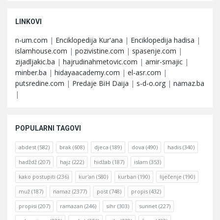
LINKOVI
n-um.com
|
Enciklopedija Kur'ana
|
Enciklopedija hadisa
|
islamhouse.com
|
pozivistine.com
|
spasenje.com
|
zijadljakic.ba
|
hajrudinahmetovic.com
|
amir-smajic
|
minber.ba
|
hidayaacademy.com
|
el-asr.com
|
putsredine.com
|
Predaje BiH Daija
|
s-d-o.org
|
namaz.ba
|
POPULARNI TAGOVI
abdest
(582)
brak
(608)
djeca
(189)
dova
(490)
hadis
(340)
hadždž
(207)
hajz
(222)
hidžab
(187)
islam
(353)
kako postupiti
(236)
kur'an
(580)
kurban
(190)
liječenje
(190)
muž
(187)
namaz
(2377)
post
(748)
propis
(432)
propisi
(207)
ramazan
(246)
sihr
(303)
sunnet
(227)