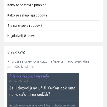
Kako se postavlja pitanje?
Kako se sakupljaju bodovi?
Šta su značke i bodovi?
Najaktivniji članovi
VIBER KVIZ
Pridruži se dnevnom kvizu na Viberu i nauči svaki dan
ponešto iz islama.