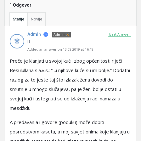
1 Odgovor
Starije
Novije
Admin
Best Answer
Admin
IT
Added an answer on 13.08.2019 at 16:18
Preče je klanjati u svojoj kući, zbog općenitosti riječi
Resulullaha s.a.v.s.: “…i njihove kuće su im bolje.” Dodatni
razlog za to jeste taj što izlazak žena dovodi do
smutnje u mnogo slučajeva, pa je ženi bolje ostati u
svojoj kući i ustegnuti se od izlaženja radi namaza u
mesdžidu.
A predavanja i govore (poduku) može dobiti
posredstvom kaseta, a moj savjet onima koje klanjaju u