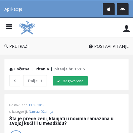
Aplikacije
Pit
Uč
®
PRETRAŽI
POSTAVI PITANJE
Početna
|
Pitanja
|
pitanje br. 15915
Dalje
Odgovoreno
Pitaj
Postavljeno
13.08.2019
Učene
u kategoriji:
Namaz Džamija
®
Šta je preče ženi, klanjati u noćima ramazana u 
svojoj kući ili u mesdžidu?
Latest