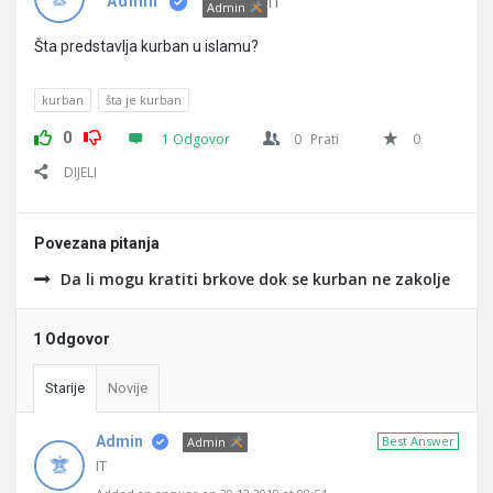
Pitanja
IT
Admin
Admin
Šta predstavlja kurban u islamu?
kurban
šta je kurban
0
1 Odgovor
0
Prati
0
DIJELI
Povezana pitanja
Da li mogu kratiti brkove dok se kurban ne zakolje
1 Odgovor
Starije
Novije
Admin
Best Answer
Admin
IT