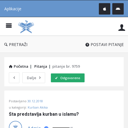
Aplikacije
Pit
Uč
®
PRETRAŽI
POSTAVI PITANJE
Početna
|
Pitanja
|
pitanje br. 9759
Dalje
Odgovoreno
Pitaj
Postavljeno
30.12.2018
Učene
u kategoriji:
Kurban Akika
®
Šta predstavlja kurban u islamu?
Latest