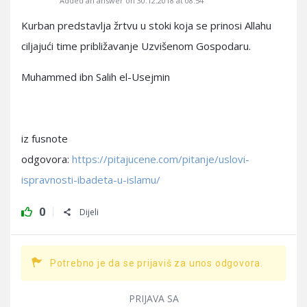
Added an answer on 30.12.2018 at 08:54
Kurban predstavlja žrtvu u stoki koja se prinosi Allahu
ciljajući time približavanje Uzvišenom Gospodaru.
Muhammed ibn Salih el-Usejmin
iz fusnote
odgovora:
https://pitajucene.com/pitanje/uslovi-
ispravnosti-ibadeta-u-islamu/
0
Dijeli
Potrebno je da se prijaviš za unos odgovora.
PRIJAVA SA