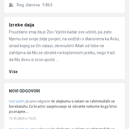
Reg. članova :
9.863
Članci
Izreke daija
Pouzdano znaj da je Živi i Vječni kadar sve učiniti, pa zato
Njemu sve svoje želje povjeri, na sedždi i s dlanovima ka Aršu,
iznad kojeg se On nalazi, okrenutim! Allah od tebe ne
zahtijeva da Mu se obratiš na književnom jeziku, nego traži
da Mu dovu iz srca uputiš ...
Više
NOVI ODGOVORI
mersadm
Ve alejkumu-s-selam ve rahmetullahi ve
je unio odgovor
berekatuhu Za bračno savjetovanje se obratite nekome koga lično
poznajete.…
13.10.2024 u 15:25