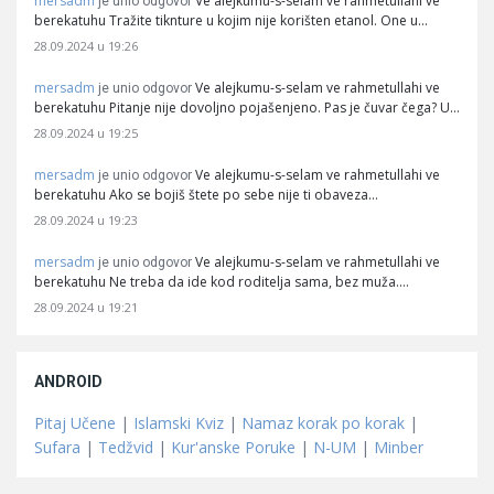
mersadm
Ve alejkumu-s-selam ve rahmetullahi ve
je unio odgovor
berekatuhu Tražite tiknture u kojim nije korišten etanol. One u…
28.09.2024 u 19:26
mersadm
Ve alejkumu-s-selam ve rahmetullahi ve
je unio odgovor
berekatuhu Pitanje nije dovoljno pojašenjeno. Pas je čuvar čega? U…
28.09.2024 u 19:25
mersadm
Ve alejkumu-s-selam ve rahmetullahi ve
je unio odgovor
berekatuhu Ako se bojiš štete po sebe nije ti obaveza…
28.09.2024 u 19:23
mersadm
Ve alejkumu-s-selam ve rahmetullahi ve
je unio odgovor
berekatuhu Ne treba da ide kod roditelja sama, bez muža.…
28.09.2024 u 19:21
ANDROID
Pitaj Učene
|
Islamski Kviz
|
Namaz korak po korak
|
Sufara
|
Tedžvid
|
Kur'anske Poruke
|
N-UM
|
Minber