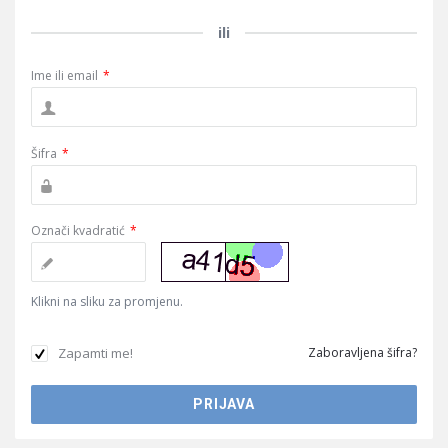
ili
Ime ili email
*
Šifra
*
Označi kvadratić
*
Klikni na sliku za promjenu.
Zapamti me!
Zaboravljena šifra?