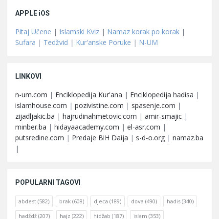
APPLE iOS
Pitaj Učene
|
Islamski Kviz
|
Namaz korak po korak
|
Sufara
|
Tedžvid
|
Kur'anske Poruke
|
N-UM
LINKOVI
n-um.com
|
Enciklopedija Kur'ana
|
Enciklopedija hadisa
|
islamhouse.com
|
pozivistine.com
|
spasenje.com
|
zijadljakic.ba
|
hajrudinahmetovic.com
|
amir-smajic
|
minber.ba
|
hidayaacademy.com
|
el-asr.com
|
putsredine.com
|
Predaje BiH Daija
|
s-d-o.org
|
namaz.ba
|
POPULARNI TAGOVI
abdest
(582)
brak
(608)
djeca
(189)
dova
(490)
hadis
(340)
hadždž
(207)
hajz
(222)
hidžab
(187)
islam
(353)