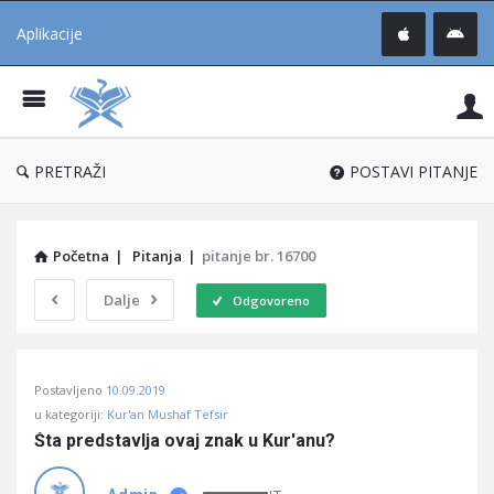
Aplikacije
Pit
Uč
®
PRETRAŽI
POSTAVI PITANJE
Početna
|
Pitanja
|
pitanje br. 16700
Dalje
Odgovoreno
Pitaj
Postavljeno
10.09.2019
Učene
u kategoriji:
Kur'an Mushaf Tefsir
®
Šta predstavlja ovaj znak u Kur'anu?
Latest