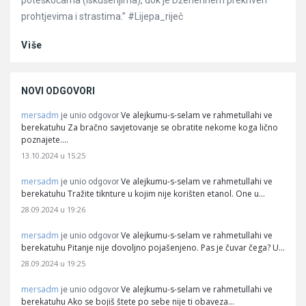
poteškoćama (iskušenjima), dok je Džehennem prekriven
prohtjevima i strastima.” #Lijepa_riječ
Više
NOVI ODGOVORI
mersadm
Ve alejkumu-s-selam ve rahmetullahi ve
je unio odgovor
berekatuhu Za bračno savjetovanje se obratite nekome koga lično
poznajete.…
13.10.2024 u 15:25
mersadm
Ve alejkumu-s-selam ve rahmetullahi ve
je unio odgovor
berekatuhu Tražite tiknture u kojim nije korišten etanol. One u…
28.09.2024 u 19:26
mersadm
Ve alejkumu-s-selam ve rahmetullahi ve
je unio odgovor
berekatuhu Pitanje nije dovoljno pojašenjeno. Pas je čuvar čega? U…
28.09.2024 u 19:25
mersadm
Ve alejkumu-s-selam ve rahmetullahi ve
je unio odgovor
berekatuhu Ako se bojiš štete po sebe nije ti obaveza…