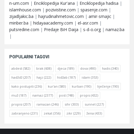
n-um.com
|
Enciklopedija Kur'ana
|
Enciklopedija hadisa
|
islamhouse.com
|
pozivistine.com
|
spasenje.com
|
zijadljakic.ba
|
hajrudinahmetovic.com
|
amir-smajic
|
minber.ba
|
hidayaacademy.com
|
el-asr.com
|
putsredine.com
|
Predaje BiH Daija
|
s-d-o.org
|
namaz.ba
|
POPULARNI TAGOVI
abdest
(582)
brak
(608)
djeca
(189)
dova
(490)
hadis
(340)
hadždž
(207)
hajz
(222)
hidžab
(187)
islam
(353)
kako postupiti
(236)
kur'an
(580)
kurban
(190)
liječenje
(190)
muž
(187)
namaz
(2377)
post
(748)
propis
(432)
propisi
(207)
ramazan
(246)
sihr
(303)
sunnet
(227)
zabranjeno
(231)
zekat
(356)
zikr
(229)
žena
(433)