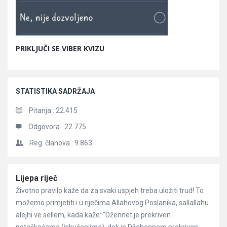
PRIKLJUČI SE VIBER KVIZU
STATISTIKA SADRŽAJA
Pitanja :
22.415
Odgovora :
22.775
Reg. članova :
9.863
Članci
Lijepa riječ
Životno pravilo kaže da za svaki uspjeh treba uložiti trud! To
možemo primjetiti i u riječima Allahovog Poslanika, sallallahu
alejhi ve sellem, kada kaže: “Džennet je prekriven