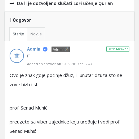
Da li je dozvoljeno slušati LoFi učenje Qur'an
1 Odgovor
Starije
Novije
Admin
Best Answer
Admin
IT
Added an answer on 10.09.2019 at 12:47
Ovo je znak gdje pocinje džuz, ili unutar dzuza sto se
zove hizb i sl.
—————-
prof. Senad Muhić
preuzeto sa viber zajednice koju uređuje i vodi prof.
Senad Muhić