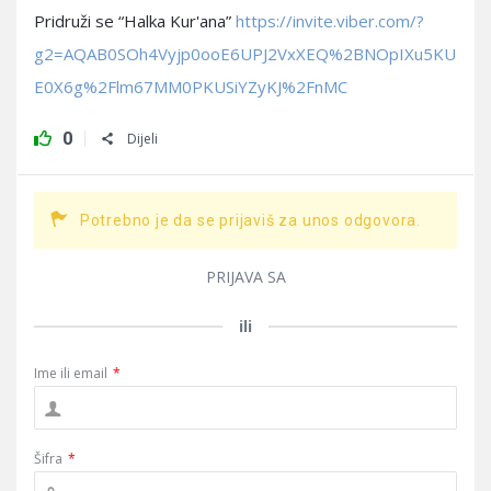
Pridruži se “Halka Kur'ana”
https://invite.viber.com/?
g2=AQAB0SOh4Vyjp0ooE6UPJ2VxXEQ%2BNOpIXu5KU
E0X6g%2Flm67MM0PKUSiYZyKJ%2FnMC
0
Dijeli
Potrebno je da se prijaviš za unos odgovora.
PRIJAVA SA
ili
Ime ili email
*
Šifra
*