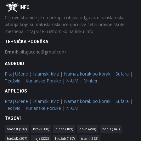
Footer
O
INFO
Cilj ove stranice je da prikupi i objavi odgovore na islamska
pitanja koje su dali islamski učenjaci sve četiri pravne škole-
mezheba...čitaj više u izborniku na linku Info.
TEHNIČKA PODRŠKA
Email:
pitajucene@gmail.com
ANDROID
Pitaj Učene
|
Islamski Kviz
|
Namaz korak po korak
|
Sufara
|
Tedžvid
|
Kur'anske Poruke
|
N-UM
|
Minber
APPLE iOS
Pitaj Učene
|
Islamski Kviz
|
Namaz korak po korak
|
Sufara
|
Tedžvid
|
Kur'anske Poruke
|
N-UM
TAGOVI
abdest
(582)
brak
(608)
djeca
(189)
dova
(490)
hadis
(340)
hadždž
(207)
hajz
(222)
hidžab
(187)
islam
(353)