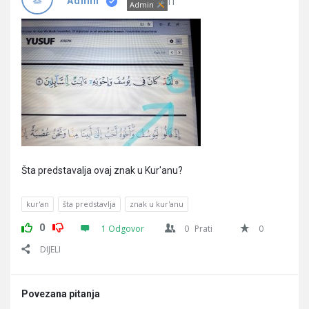
Pitanja
IT
Admin
Admin
Šta predstavalja ovaj znak u Kur'anu?
kur'an
šta predstavlja
znak u kur'anu
0
1 Odgovor
0
Prati
0
DIJELI
Povezana pitanja