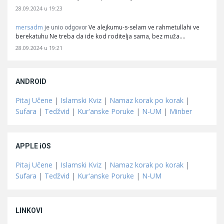
28.09.2024 u 19:23
mersadm
Ve alejkumu-s-selam ve rahmetullahi ve
je unio odgovor
berekatuhu Ne treba da ide kod roditelja sama, bez muža.…
28.09.2024 u 19:21
ANDROID
Pitaj Učene
|
Islamski Kviz
|
Namaz korak po korak
|
Sufara
|
Tedžvid
|
Kur'anske Poruke
|
N-UM
|
Minber
APPLE iOS
Pitaj Učene
|
Islamski Kviz
|
Namaz korak po korak
|
Sufara
|
Tedžvid
|
Kur'anske Poruke
|
N-UM
LINKOVI