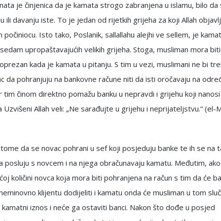
ta je činjenica da je kamata strogo zabranjena u islamu, bilo da 
 ili davanju iste. To je jedan od rijetkih grijeha za koji Allah objavl
počiniocu. Isto tako, Poslanik, sallallahu alejhi ve sellem, je kama
 sedam upropaštavajućih velikih grijeha. Stoga, musliman mora biti
oprezan kada je kamata u pitanju. S tim u vezi, muslimani ne bi tre
c da pohranjuju na bankovne račune niti da isti oročavaju na odre
r tim činom direktno pomažu banku u nepravdi i grijehu koji nanosi
 Uzvišeni Allah veli: „Ne sarađujte u grijehu i neprijateljstvu.“ (el-
u tome da se novac pohrani u sef koji posjeduju banke te ih se na t
da posluju s novcem i na njega obračunavaju kamatu. Međutim, ako 
ećoj količini novca koja mora biti pohranjena na račun s tim da će b
 neminovno klijentu dodijeliti i kamatu onda će musliman u tom sluč
 kamatni iznos i neće ga ostaviti banci. Nakon što dođe u posjed