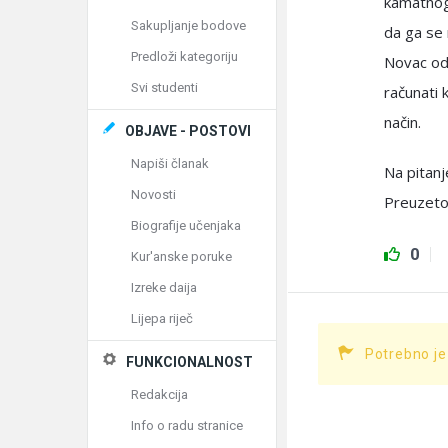
kamatnog 
Sakupljanje bodove
da ga se r
Predloži kategoriju
Novac od 
Svi studenti
računati 
način.
OBJAVE - POSTOVI
Napiši članak
Na pitanj
Novosti
Preuzeto
Biografije učenjaka
0
Kur'anske poruke
Izreke daija
Lijepa riječ
Potrebno je
FUNKCIONALNOST
Redakcija
Info o radu stranice