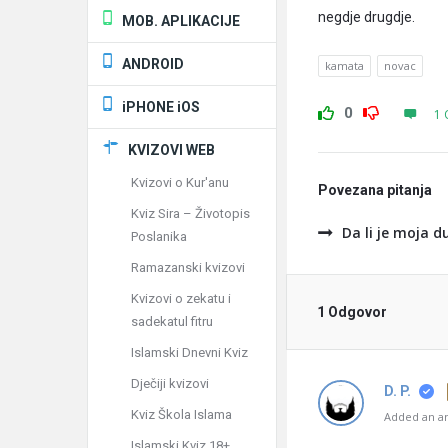
negdje drugdje.
MOB. APLIKACIJE
ANDROID
kamata
novac
iPHONE iOS
0
1 
KVIZOVI WEB
Kvizovi o Kur'anu
Povezana pitanja
Kviz Sira – Životopis
Da li je moja d
Poslanika
Ramazanski kvizovi
Kvizovi o zekatu i
1 Odgovor
sadekatul fitru
Islamski Dnevni Kviz
Dječiji kvizovi
D. P.
Kviz Škola Islama
Added an an
Islamski Kviz 18+