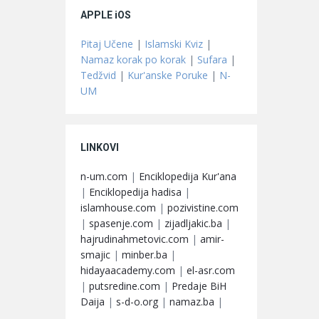
APPLE iOS
Pitaj Učene
|
Islamski Kviz
|
Namaz korak po korak
|
Sufara
|
Tedžvid
|
Kur'anske Poruke
|
N-
UM
LINKOVI
n-um.com
|
Enciklopedija Kur'ana
|
Enciklopedija hadisa
|
islamhouse.com
|
pozivistine.com
|
spasenje.com
|
zijadljakic.ba
|
hajrudinahmetovic.com
|
amir-
smajic
|
minber.ba
|
hidayaacademy.com
|
el-asr.com
|
putsredine.com
|
Predaje BiH
Daija
|
s-d-o.org
|
namaz.ba
|