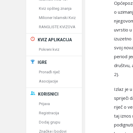
Općepozna
Kviz opšteg znanja
o uzimanju
Milioner Islamski Kviz
njegovom 
RANGLISTE KVIZOVA
uvrstio u
izuzetno 
KVIZ APLIKACIJA
svoj nova
Pokreni kviz
period je
IGRE
društvu, a
Pronađi riječ
2).
Asocijacije
Izlaz je 
KORISNICI
spriječi 
Prijava
riječ o v
Registracija
taj iznos
Dodaj grupu
podignuti
Značke i bodovi