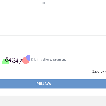
ili
Klikni na sliku za promjenu.
Zaboravlje