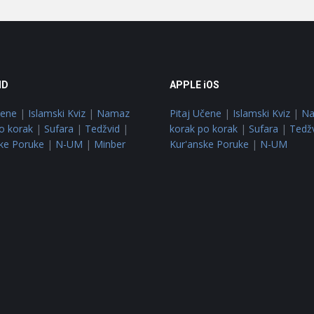
ID
APPLE iOS
čene
|
Islamski Kviz
|
Namaz
Pitaj Učene
|
Islamski Kviz
|
N
o korak
|
Sufara
|
Tedžvid
|
korak po korak
|
Sufara
|
Tedž
ke Poruke
|
N-UM
|
Minber
Kur'anske Poruke
|
N-UM