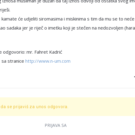
iznosa musliman je dužan da taj iznos odvoji od ostatka svog ime
iješi.
kamate će udjeliti siromasima i miskinima s tim da mu se to neće
kao sadaka jer je riječ o imetku koji je stečen na nedozvoljen (har
e odgovorio: mr. Fahret Kadrić
 sa stranice
http://www.n-um.com
 da se prijaviš za unos odgovora.
PRIJAVA SA