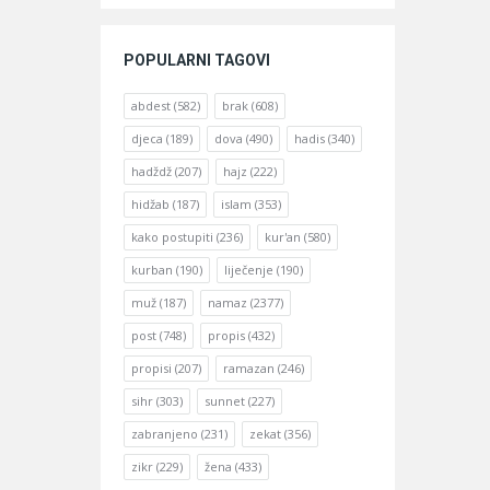
POPULARNI TAGOVI
abdest
(582)
brak
(608)
djeca
(189)
dova
(490)
hadis
(340)
hadždž
(207)
hajz
(222)
hidžab
(187)
islam
(353)
kako postupiti
(236)
kur'an
(580)
kurban
(190)
liječenje
(190)
muž
(187)
namaz
(2377)
post
(748)
propis
(432)
propisi
(207)
ramazan
(246)
sihr
(303)
sunnet
(227)
zabranjeno
(231)
zekat
(356)
zikr
(229)
žena
(433)