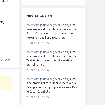
tka i
NOVI ODGOVORI
am)
mersadm
Ve alejkumu-
je unio odgovor
s-selam ve rahmetullahi ve berekatuhu
Za bračno savjetovanje se obratite
nekome koga lično poznajete.…
13.10.2024 u 15:25
mersadm
Ve alejkumu-
je unio odgovor
s-selam ve rahmetullahi ve berekatuhu
Dijeli
Tražite tiknture u kojim nije korišten
etanol. One u…
28.09.2024 u 19:26
mersadm
Ve alejkumu-
je unio odgovor
s-selam ve rahmetullahi ve berekatuhu
Pitanje nije dovoljno pojašenjeno. Pas
je čuvar čega? U…
28.09.2024 u 19:25