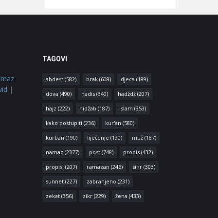
TAGOVI
amaz
abdest
(582)
brak
(608)
djeca
(189)
vid
|
dova
(490)
hadis
(340)
hadždž
(207)
hajz
(222)
hidžab
(187)
islam
(353)
kako postupiti
(236)
kur'an
(580)
kurban
(190)
liječenje
(190)
muž
(187)
namaz
(2377)
post
(748)
propis
(432)
propisi
(207)
ramazan
(246)
sihr
(303)
sunnet
(227)
zabranjeno
(231)
zekat
(356)
zikr
(229)
žena
(433)