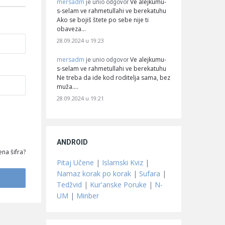
mersadm
Ve alejkumu-
je unio odgovor
s-selam ve rahmetullahi ve berekatuhu
Ako se bojiš štete po sebe nije ti
obaveza…
28.09.2024 u 19:23
mersadm
Ve alejkumu-
je unio odgovor
s-selam ve rahmetullahi ve berekatuhu
Ne treba da ide kod roditelja sama, bez
muža.…
28.09.2024 u 19:21
ANDROID
na šifra?
Pitaj Učene
|
Islamski Kviz
|
Namaz korak po korak
|
Sufara
|
Tedžvid
|
Kur'anske Poruke
|
N-
UM
|
Minber