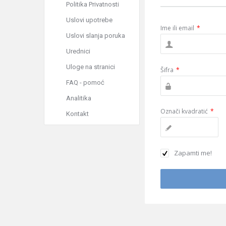
Politika Privatnosti
Uslovi upotrebe
Ime ili email
*
Uslovi slanja poruka
Urednici
Uloge na stranici
Šifra
*
FAQ - pomoć
Analitika
Označi kvadratić
*
Kontakt
Zapamti me!