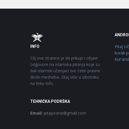
Footer
O
ANDRO
Pitaj U
INFO
korak p
Cilj ove stranice je da prikupi i objavi
Kur'ans
odgovore na islamska pitanja koje su
dali islamski učenjaci sve četiri pravne
škole-mezheba...čitaj više u izborniku
na linku Info.
TEHNIČKA PODRŠKA
Email:
pitajucene@gmail.com