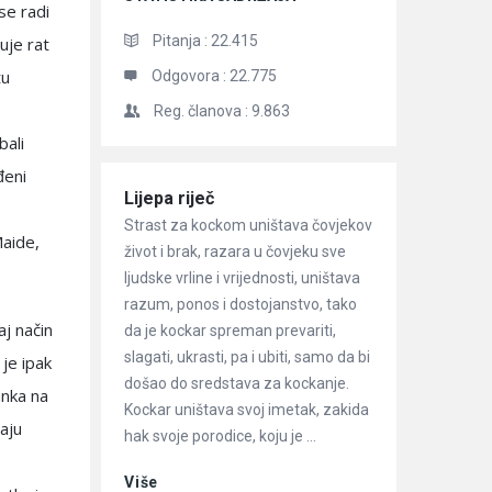
se radi
Pitanja :
22.415
juje rat
tu
Odgovora :
22.775
Reg. članova :
9.863
bali
đeni
Članci
Lijepa riječ
Strast za kockom uništava čovjekov
Maide,
život i brak, razara u čovjeku sve
ljudske vrline i vrijednosti, uništava
razum, ponos i dostojanstvo, tako
aj način
da je kockar spreman prevariti,
slagati, ukrasti, pa i ubiti, samo da bi
je ipak
došao do sredstava za kockanje.
anka na
Kockar uništava svoj imetak, zakida
aju
hak svoje porodice, koju je ...
Više