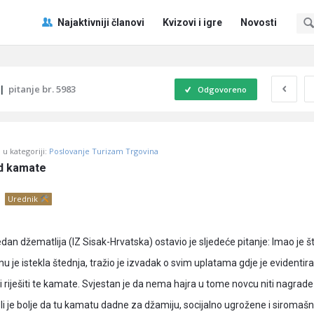
Pitaj
Pitaj
Najaktivniji članovi
Kvizovi i igre
Novosti
Učene
Učene
®
®
Navigacija
|
pitanje br. 5983
Odgovoreno
u kategoriji:
Poslovanje Turizam Trgovina
d kamate
Urednik
an džematlija (IZ Sisak-Hrvatska) ostavio je sljedeće pitanje: Imao je š
u je istekla štednja, tražio je izvadak o svim uplatama gdje je evidentiran 
i riješiti te kamate. Svjestan je da nema hajra u tome novcu niti nagrade
i je bolje da tu kamatu dadne za džamiju, socijalno ugrožene i siromašne