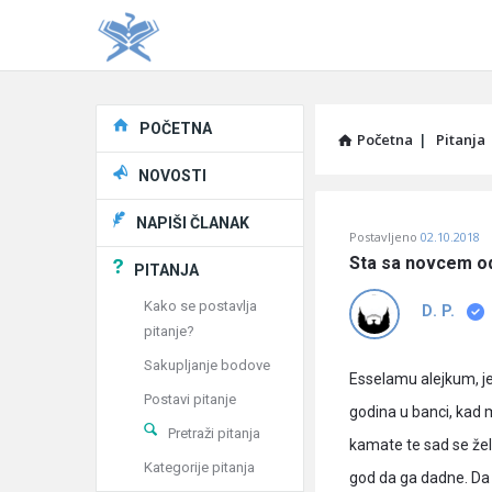
Explore
POČETNA
Početna
|
Pitanja
NOVOSTI
Pitaj
NAPIŠI ČLANAK
Postavljeno
02.10.2018
Učene
Sta sa novcem o
PITANJA
®
Kako se postavlja
D. P.
pitanje?
Latest
Sakupljanje bodove
Pitanja
Esselamu alejkum, jed
Postavi pitanje
godina u banci, kad m
Pretraži pitanja
kamate te sad se žel
Kategorije pitanja
god da ga dadne. Da l