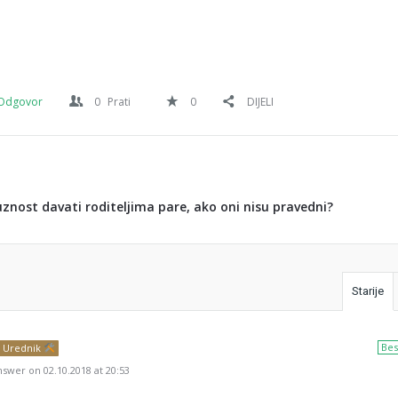
Odgovor
0
Prati
0
DIJELI
uznost davati roditeljima pare, ako oni nisu pravedni?
Starije
Bes
Urednik
swer on 02.10.2018 at 20:53