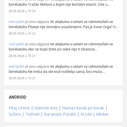
berekatuhu Tražite tiknture u kojim nije korišten etanol. One u…
28.09.2024 u 19:26
mersadm
Ve alejkumu-s-selam ve rahmetullahi ve
je unio odgovor
berekatuhu Pitanje nije dovoljno pojašenjeno. Pas je čuvar čega? U…
28.09.2024 u 19:25
mersadm
Ve alejkumu-s-selam ve rahmetullahi ve
je unio odgovor
berekatuhu Ako se bojiš štete po sebe nije ti obaveza…
28.09.2024 u 19:23
mersadm
Ve alejkumu-s-selam ve rahmetullahi ve
je unio odgovor
berekatuhu Ne treba da ide kod roditelja sama, bez muža.…
28.09.2024 u 19:21
ANDROID
Pitaj Učene
|
Islamski Kviz
|
Namaz korak po korak
|
Sufara
|
Tedžvid
|
Kur'anske Poruke
|
N-UM
|
Minber