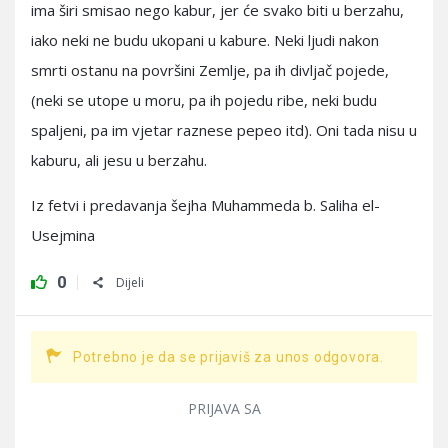
ima širi smisao nego kabur, jer će svako biti u berzahu,
iako neki ne budu ukopani u kabure. Neki ljudi nakon
smrti ostanu na površini Zemlje, pa ih divljač pojede,
(neki se utope u moru, pa ih pojedu ribe, neki budu
spaljeni, pa im vjetar raznese pepeo itd). Oni tada nisu u
kaburu, ali jesu u berzahu.
Iz fetvi i predavanja šejha Muhammeda b. Saliha el-
Usejmina
0
Dijeli
Potrebno je da se prijaviš za unos odgovora.
PRIJAVA SA