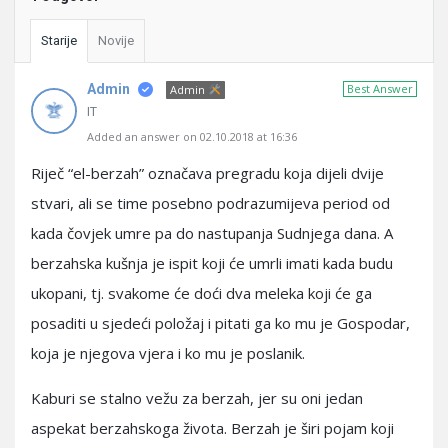
Starije
Novije
Admin
Best Answer
Admin
IT
Added an answer on 02.10.2018 at 16:36
Riječ “el-berzah” označava pregradu koja dijeli dvije
stvari, ali se time posebno podrazumijeva period od
kada čovjek umre pa do nastupanja Sudnjega dana. A
berzahska kušnja je ispit koji će umrli imati kada budu
ukopani, tj. svakome će doći dva meleka koji će ga
posaditi u sjedeći položaj i pitati ga ko mu je Gospodar,
koja je njegova vjera i ko mu je poslanik.
Kaburi se stalno vežu za berzah, jer su oni jedan
aspekat berzahskoga života. Berzah je širi pojam koji