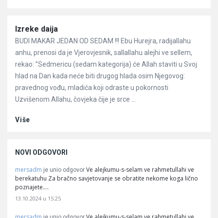
Članci
Izreke daija
BUDI MAKAR JEDAN OD SEDAM !!! Ebu Hurejra, radijallahu
anhu, prenosi da je Vjerovjesnik, sallallahu alejhi ve sellem,
rekao: ”Sedmericu (sedam kategorija) će Allah staviti u Svoj
hlad na Dan kada neće biti drugog hlada osim Njegovog:
pravednog vođu, mladića koji odraste u pokornosti
Uzvišenom Allahu, čovjeka čije je srce ...
Više
NOVI ODGOVORI
mersadm
Ve alejkumu-s-selam ve rahmetullahi ve
je unio odgovor
berekatuhu Za bračno savjetovanje se obratite nekome koga lično
poznajete.…
13.10.2024 u 15:25
mersadm
Ve alejkumu-s-selam ve rahmetullahi ve
je unio odgovor