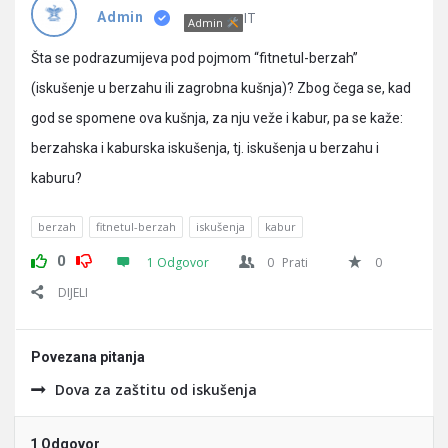
Pitanja
IT
Admin
Admin
Šta se podrazumijeva pod pojmom “fitnetul-berzah”
(iskušenje u berzahu ili zagrobna kušnja)? Zbog čega se, kad
god se spomene ova kušnja, za nju veže i kabur, pa se kaže:
berzahska i kaburska iskušenja, tj. iskušenja u berzahu i
kaburu?
berzah
fitnetul-berzah
iskušenja
kabur
0
1 Odgovor
0
Prati
0
DIJELI
Povezana pitanja
Dova za zaštitu od iskušenja
1 Odgovor