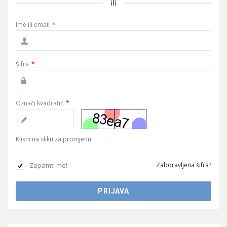
ili
Ime ili email
*
Šifra
*
Označi kvadratić
*
Klikni na sliku za promjenu.
Zapamti me!
Zaboravljena šifra?