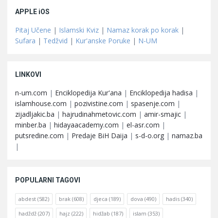
APPLE iOS
Pitaj Učene
|
Islamski Kviz
|
Namaz korak po korak
|
Sufara
|
Tedžvid
|
Kur'anske Poruke
|
N-UM
LINKOVI
n-um.com
|
Enciklopedija Kur'ana
|
Enciklopedija hadisa
|
islamhouse.com
|
pozivistine.com
|
spasenje.com
|
zijadljakic.ba
|
hajrudinahmetovic.com
|
amir-smajic
|
minber.ba
|
hidayaacademy.com
|
el-asr.com
|
putsredine.com
|
Predaje BiH Daija
|
s-d-o.org
|
namaz.ba
|
POPULARNI TAGOVI
abdest
(582)
brak
(608)
djeca
(189)
dova
(490)
hadis
(340)
hadždž
(207)
hajz
(222)
hidžab
(187)
islam
(353)