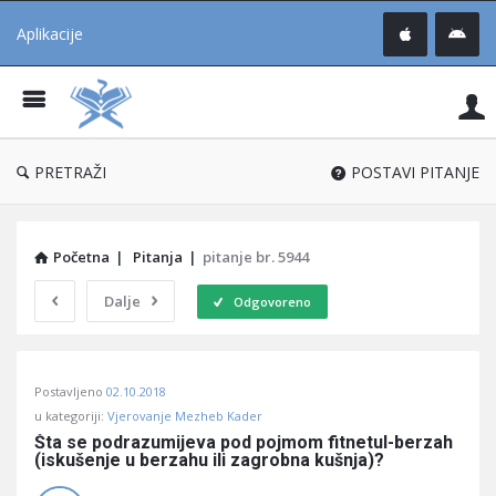
Aplikacije
Pit
Uč
®
PRETRAŽI
POSTAVI PITANJE
Početna
|
Pitanja
|
pitanje br. 5944
Dalje
Odgovoreno
Pitaj
Postavljeno
02.10.2018
Učene
u kategoriji:
Vjerovanje Mezheb Kader
®
Šta se podrazumijeva pod pojmom fitnetul-berzah 
(iskušenje u berzahu ili zagrobna kušnja)?
Latest