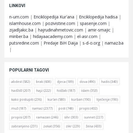
LINKOVI
n-um.com
|
Enciklopedija Kur'ana
|
Enciklopedija hadisa
|
islamhouse.com
|
pozivistine.com
|
spasenje.com
|
zijadljakic.ba
|
hajrudinahmetovic.com
|
amir-smajic
|
minber.ba
|
hidayaacademy.com
|
el-asr.com
|
putsredine.com
|
Predaje BiH Daija
|
s-d-o.org
|
namaz.ba
|
POPULARNI TAGOVI
abdest
(582)
brak
(608)
djeca
(189)
dova
(490)
hadis
(340)
hadždž
(207)
hajz
(222)
hidžab
(187)
islam
(353)
kako postupiti
(236)
kur'an
(580)
kurban
(190)
liječenje
(190)
muž
(187)
namaz
(2377)
post
(748)
propis
(432)
propisi
(207)
ramazan
(246)
sihr
(303)
sunnet
(227)
zabranjeno
(231)
zekat
(356)
zikr
(229)
žena
(433)