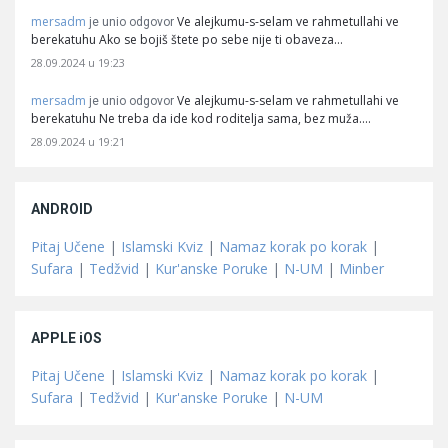
mersadm
Ve alejkumu-s-selam ve rahmetullahi ve
je unio odgovor
berekatuhu Ako se bojiš štete po sebe nije ti obaveza…
28.09.2024 u 19:23
mersadm
Ve alejkumu-s-selam ve rahmetullahi ve
je unio odgovor
berekatuhu Ne treba da ide kod roditelja sama, bez muža.…
28.09.2024 u 19:21
ANDROID
Pitaj Učene
|
Islamski Kviz
|
Namaz korak po korak
|
Sufara
|
Tedžvid
|
Kur'anske Poruke
|
N-UM
|
Minber
APPLE iOS
Pitaj Učene
|
Islamski Kviz
|
Namaz korak po korak
|
Sufara
|
Tedžvid
|
Kur'anske Poruke
|
N-UM