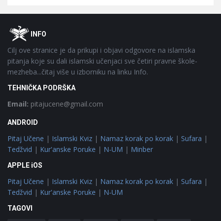
Footer
O
INFO
Cilj ove stranice je da prikupi i objavi odgovore na islamska
pitanja koje su dali islamski učenjaci sve četiri pravne škole-
mezheba...čitaj više u izborniku na linku Info.
TEHNIČKA PODRŠKA
Email:
pitajucene@gmail.com
ANDROID
Pitaj Učene
|
Islamski Kviz
|
Namaz korak po korak
|
Sufara
|
Tedžvid
|
Kur'anske Poruke
|
N-UM
|
Minber
APPLE iOS
Pitaj Učene
|
Islamski Kviz
|
Namaz korak po korak
|
Sufara
|
Tedžvid
|
Kur'anske Poruke
|
N-UM
TAGOVI