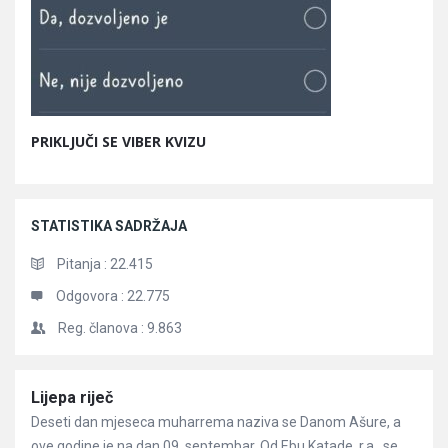
PRIKLJUČI SE VIBER KVIZU
STATISTIKA SADRŽAJA
Pitanja :
22.415
Odgovora :
22.775
Reg. članova :
9.863
Članci
Lijepa riječ
Deseti dan mjeseca muharrema naziva se Danom Ašure, a
ove godine je na dan 09. septembar. Od Ebu Katade, r.a., se