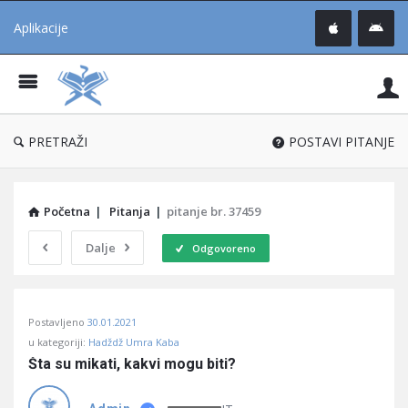
Aplikacije
Pit
Uč
®
PRETRAŽI
POSTAVI PITANJE
Početna
|
Pitanja
|
pitanje br. 37459
Dalje
Odgovoreno
Pitaj
Postavljeno
30.01.2021
Učene
u kategoriji:
Hadždž Umra Kaba
®
Šta su mikati, kakvi mogu biti?
Latest