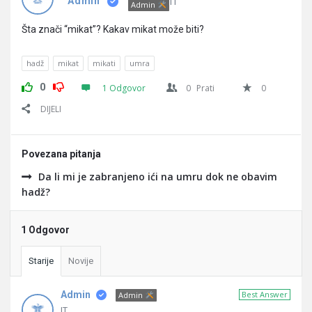
Pitanja
IT
Admin
Admin
Šta znači “mikat”? Kakav mikat može biti?
hadž
mikat
mikati
umra
0
1 Odgovor
0
Prati
0
DIJELI
Povezana pitanja
Da li mi je zabranjeno ići na umru dok ne obavim
hadž?
1 Odgovor
Starije
Novije
Admin
Best Answer
Admin
IT