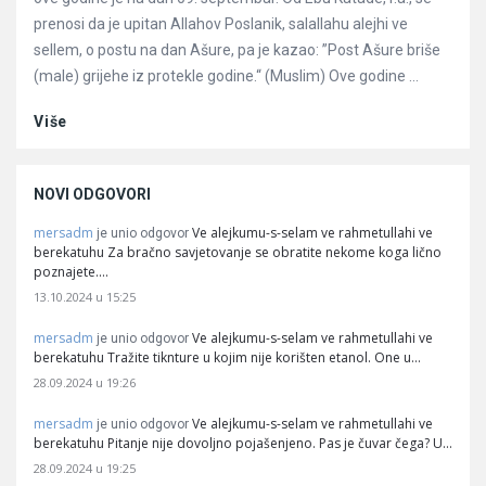
prenosi da je upitan Allahov Poslanik, salallahu alejhi ve
sellem, o postu na dan Ašure, pa je kazao: ”Post Ašure briše
(male) grijehe iz protekle godine.“ (Muslim) Ove godine ...
Više
NOVI ODGOVORI
mersadm
Ve alejkumu-s-selam ve rahmetullahi ve
je unio odgovor
berekatuhu Za bračno savjetovanje se obratite nekome koga lično
poznajete.…
13.10.2024 u 15:25
mersadm
Ve alejkumu-s-selam ve rahmetullahi ve
je unio odgovor
berekatuhu Tražite tiknture u kojim nije korišten etanol. One u…
28.09.2024 u 19:26
mersadm
Ve alejkumu-s-selam ve rahmetullahi ve
je unio odgovor
berekatuhu Pitanje nije dovoljno pojašenjeno. Pas je čuvar čega? U…
28.09.2024 u 19:25