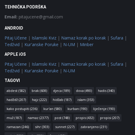
TEHNIČKA PODRŠKA
Email:
pitajucene@gmail.com
ANDROID
Pitaj Učene
|
Islamski Kviz
|
Namaz korak po korak
|
Sufara
|
Tedžvid
|
Kur'anske Poruke
|
N-UM
|
Minber
APPLE iOS
Pitaj Učene
|
Islamski Kviz
|
Namaz korak po korak
|
Sufara
|
Tedžvid
|
Kur'anske Poruke
|
N-UM
TAGOVI
abdest
(582)
brak
(608)
djeca
(189)
dova
(490)
hadis
(340)
hadždž
(207)
hajz
(222)
hidžab
(187)
islam
(353)
kako postupiti
(236)
kur'an
(580)
kurban
(190)
liječenje
(190)
muž
(187)
namaz
(2377)
post
(748)
propis
(432)
propisi
(207)
ramazan
(246)
sihr
(303)
sunnet
(227)
zabranjeno
(231)