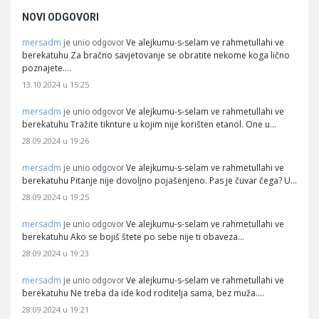
NOVI ODGOVORI
mersadm
Ve alejkumu-s-selam ve rahmetullahi ve
je unio odgovor
berekatuhu Za bračno savjetovanje se obratite nekome koga lično
poznajete.…
13.10.2024 u 15:25
mersadm
Ve alejkumu-s-selam ve rahmetullahi ve
je unio odgovor
berekatuhu Tražite tiknture u kojim nije korišten etanol. One u…
28.09.2024 u 19:26
mersadm
Ve alejkumu-s-selam ve rahmetullahi ve
je unio odgovor
berekatuhu Pitanje nije dovoljno pojašenjeno. Pas je čuvar čega? U…
28.09.2024 u 19:25
mersadm
Ve alejkumu-s-selam ve rahmetullahi ve
je unio odgovor
berekatuhu Ako se bojiš štete po sebe nije ti obaveza…
28.09.2024 u 19:23
mersadm
Ve alejkumu-s-selam ve rahmetullahi ve
je unio odgovor
berekatuhu Ne treba da ide kod roditelja sama, bez muža.…
28.09.2024 u 19:21