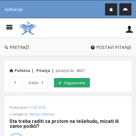
Aplikacije
Pit
Uč
®
PRETRAŽI
POSTAVI PITANJE
Početna
|
Pitanja
|
pitanje br. 4637
Dalje
Odgovoreno
Pitaj
Postavljeno
17.09.2018
Učene
u kategoriji:
Namaz Džamija
®
Šta treba raditi sa prstom na tešehudu, micati ili 
samo podići?
Latest