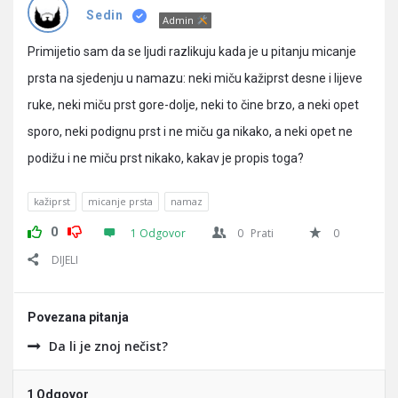
Pitanja
Sedin
Admin
Primijetio sam da se ljudi razlikuju kada je u pitanju micanje
prsta na sjedenju u namazu: neki miču kažiprst desne i lijeve
ruke, neki miču prst gore-dolje, neki to čine brzo, a neki opet
sporo, neki podignu prst i ne miču ga nikako, a neki opet ne
podižu i ne miču prst nikako, kakav je propis toga?
kažiprst
micanje prsta
namaz
0
1 Odgovor
0
Prati
0
DIJELI
Povezana pitanja
Da li je znoj nečist?
1 Odgovor