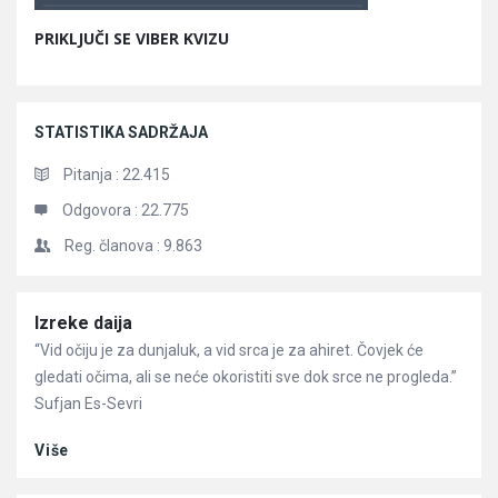
PRIKLJUČI SE VIBER KVIZU
STATISTIKA SADRŽAJA
Pitanja :
22.415
Odgovora :
22.775
Reg. članova :
9.863
Članci
Izreke daija
“Vid očiju je za dunjaluk, a vid srca je za ahiret. Čovjek će
gledati očima, ali se neće okoristiti sve dok srce ne progleda.”
Sufjan Es-Sevri
Više