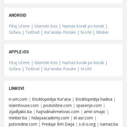
ANDROID
Pitaj Učene
|
Islamski Kviz
|
Namaz korak po korak
|
Sufara
|
Tedžvid
|
Kur'anske Poruke
|
N-UM
|
Minber
APPLE iOS
Pitaj Učene
|
Islamski Kviz
|
Namaz korak po korak
|
Sufara
|
Tedžvid
|
Kur'anske Poruke
|
N-UM
LINKOVI
n-um.com
|
Enciklopedija Kur'ana
|
Enciklopedija hadisa
|
islamhouse.com
|
pozivistine.com
|
spasenje.com
|
zijadljakic.ba
|
hajrudinahmetovic.com
|
amir-smajic
|
minber.ba
|
hidayaacademy.com
|
el-asr.com
|
putsredine.com
|
Predaje BiH Daija
|
s-d-o.org
|
namaz.ba