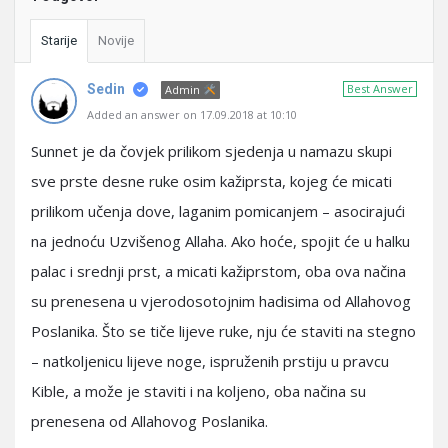
Starije
Novije
Sedin
Best Answer
Admin
Added an answer on 17.09.2018 at 10:10
Sunnet je da čovjek prilikom sjedenja u namazu skupi
sve prste desne ruke osim kažiprsta, kojeg će micati
prilikom učenja dove, laganim pomicanjem – asocirajući
na jednoću Uzvišenog Allaha. Ako hoće, spojit će u halku
palac i srednji prst, a micati kažiprstom, oba ova načina
su prenesena u vjerodosotojnim hadisima od Allahovog
Poslanika. Što se tiče lijeve ruke, nju će staviti na stegno
– natkoljenicu lijeve noge, ispruženih prstiju u pravcu
Kible, a može je staviti i na koljeno, oba načina su
prenesena od Allahovog Poslanika.