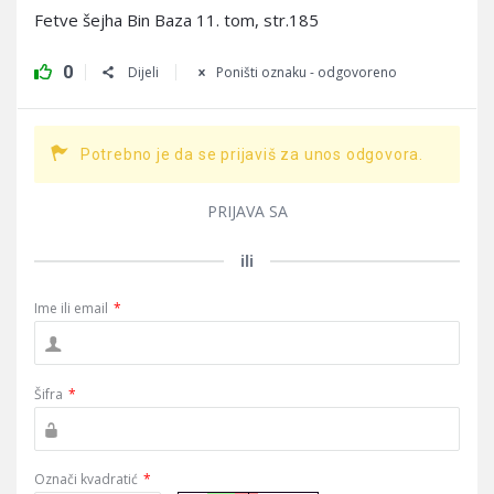
Fetve šejha Bin Baza 11. tom, str.185
0
Dijeli
Poništi oznaku - odgovoreno
Potrebno je da se prijaviš za unos odgovora.
PRIJAVA SA
ili
Ime ili email
*
Šifra
*
Označi kvadratić
*