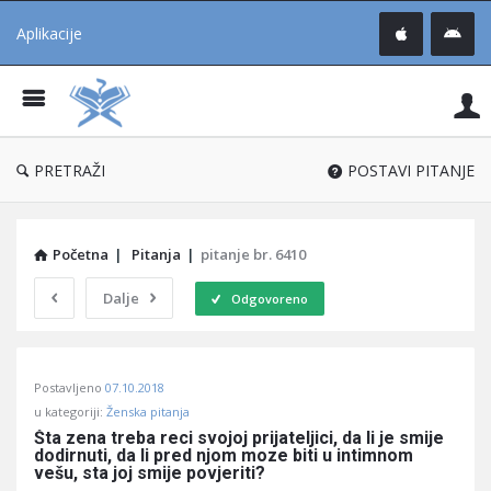
Aplikacije
Pit
Uč
®
PRETRAŽI
POSTAVI PITANJE
Početna
|
Pitanja
|
pitanje br. 6410
Dalje
Odgovoreno
Pitaj
Postavljeno
07.10.2018
Učene
u kategoriji:
Ženska pitanja
®
Šta zena treba reci svojoj prijateljici, da li je smije 
dodirnuti, da li pred njom moze biti u intimnom 
Latest
vešu, sta joj smije povjeriti?