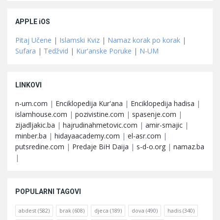
APPLE iOS
Pitaj Učene
|
Islamski Kviz
|
Namaz korak po korak
|
Sufara
|
Tedžvid
|
Kur'anske Poruke
|
N-UM
LINKOVI
n-um.com
|
Enciklopedija Kur'ana
|
Enciklopedija hadisa
|
islamhouse.com
|
pozivistine.com
|
spasenje.com
|
zijadljakic.ba
|
hajrudinahmetovic.com
|
amir-smajic
|
minber.ba
|
hidayaacademy.com
|
el-asr.com
|
putsredine.com
|
Predaje BiH Daija
|
s-d-o.org
|
namaz.ba
|
POPULARNI TAGOVI
abdest
(582)
brak
(608)
djeca
(189)
dova
(490)
hadis
(340)