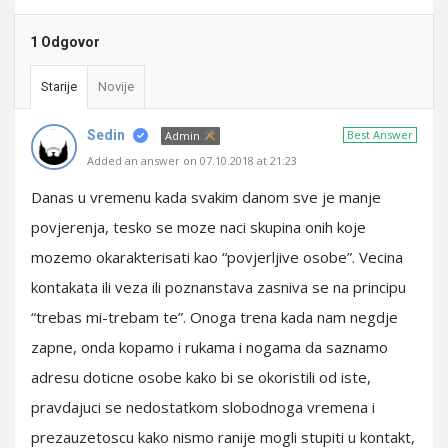
1 Odgovor
Starije
Novije
Sedin
Best Answer
Admin
Added an answer on 07.10.2018 at 21:23
Danas u vremenu kada svakim danom sve je manje
povjerenja, tesko se moze naci skupina onih koje
mozemo okarakterisati kao “povjerljive osobe”. Vecina
kontakata ili veza ili poznanstava zasniva se na principu
“trebas mi-trebam te”. Onoga trena kada nam negdje
zapne, onda kopamo i rukama i nogama da saznamo
adresu doticne osobe kako bi se okoristili od iste,
pravdajuci se nedostatkom slobodnoga vremena i
prezauzetoscu kako nismo ranije mogli stupiti u kontakt,