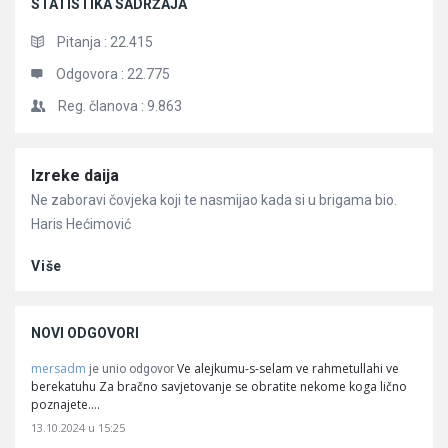
STATISTIKA SADRŽAJA
Pitanja :
22.415
Odgovora :
22.775
Reg. članova :
9.863
Članci
Izreke daija
Ne zaboravi čovjeka koji te nasmijao kada si u brigama bio.
Haris Hećimović
Više
NOVI ODGOVORI
mersadm
Ve alejkumu-s-selam ve rahmetullahi ve
je unio odgovor
berekatuhu Za bračno savjetovanje se obratite nekome koga lično
poznajete.…
13.10.2024 u 15:25