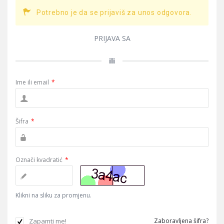
Potrebno je da se prijaviš za unos odgovora.
PRIJAVA SA
ili
Ime ili email
*
Šifra
*
Označi kvadratić
*
Klikni na sliku za promjenu.
Zapamti me!
Zaboravljena šifra?