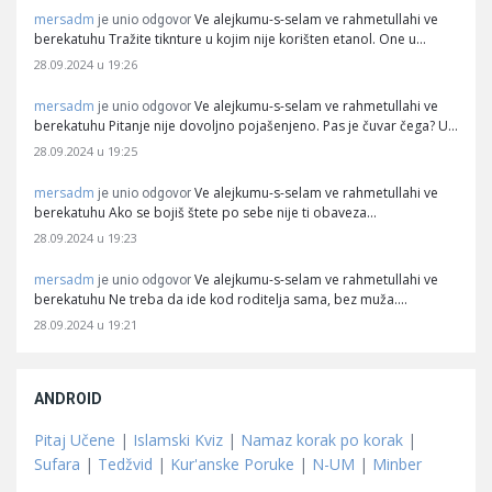
mersadm
Ve alejkumu-s-selam ve rahmetullahi ve
je unio odgovor
berekatuhu Tražite tiknture u kojim nije korišten etanol. One u…
28.09.2024 u 19:26
mersadm
Ve alejkumu-s-selam ve rahmetullahi ve
je unio odgovor
berekatuhu Pitanje nije dovoljno pojašenjeno. Pas je čuvar čega? U…
28.09.2024 u 19:25
mersadm
Ve alejkumu-s-selam ve rahmetullahi ve
je unio odgovor
berekatuhu Ako se bojiš štete po sebe nije ti obaveza…
28.09.2024 u 19:23
mersadm
Ve alejkumu-s-selam ve rahmetullahi ve
je unio odgovor
berekatuhu Ne treba da ide kod roditelja sama, bez muža.…
28.09.2024 u 19:21
ANDROID
Pitaj Učene
|
Islamski Kviz
|
Namaz korak po korak
|
Sufara
|
Tedžvid
|
Kur'anske Poruke
|
N-UM
|
Minber