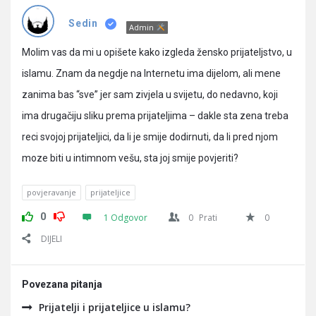
Pitanja
Sedin
Admin
Molim vas da mi u opišete kako izgleda žensko prijateljstvo, u
islamu. Znam da negdje na Internetu ima dijelom, ali mene
zanima bas “sve” jer sam zivjela u svijetu, do nedavno, koji
ima drugačiju sliku prema prijateljima – dakle sta zena treba
reci svojoj prijateljici, da li je smije dodirnuti, da li pred njom
moze biti u intimnom vešu, sta joj smije povjeriti?
povjeravanje
prijateljice
0
1 Odgovor
0
Prati
0
DIJELI
Povezana pitanja
Prijatelji i prijateljice u islamu?