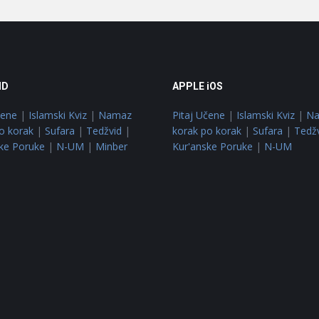
ID
APPLE iOS
čene
|
Islamski Kviz
|
Namaz
Pitaj Učene
|
Islamski Kviz
|
N
o korak
|
Sufara
|
Tedžvid
|
korak po korak
|
Sufara
|
Tedž
ke Poruke
|
N-UM
|
Minber
Kur'anske Poruke
|
N-UM