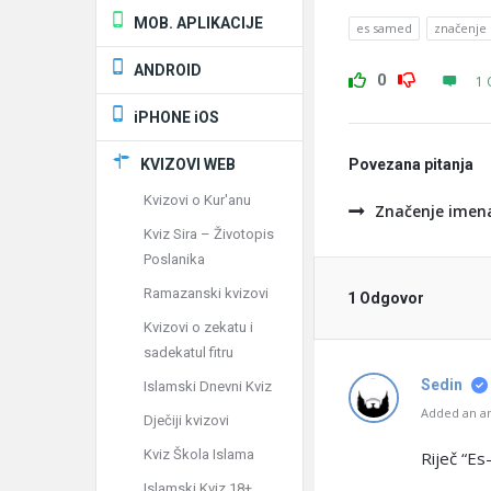
MOB. APLIKACIJE
es samed
značenje
ANDROID
0
1 
iPHONE iOS
KVIZOVI WEB
Povezana pitanja
Kvizovi o Kur'anu
Značenje imen
Kviz Sira – Životopis
Poslanika
Ramazanski kvizovi
1 Odgovor
Kvizovi o zekatu i
sadekatul fitru
Sedin
Islamski Dnevni Kviz
Added an an
Dječiji kvizovi
Kviz Škola Islama
Riječ “Es
Islamski Kviz 18+