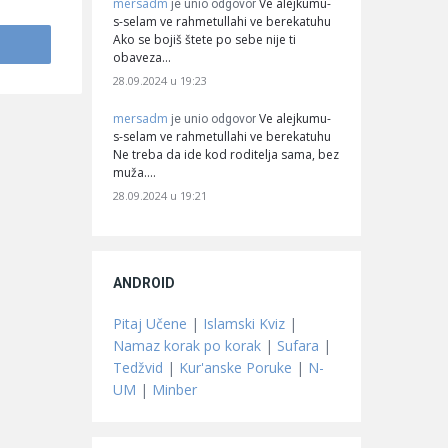
mersadm
Ve alejkumu-
je unio odgovor
s-selam ve rahmetullahi ve berekatuhu
Ako se bojiš štete po sebe nije ti
obaveza…
28.09.2024 u 19:23
mersadm
Ve alejkumu-
je unio odgovor
s-selam ve rahmetullahi ve berekatuhu
Ne treba da ide kod roditelja sama, bez
muža.…
28.09.2024 u 19:21
ANDROID
Pitaj Učene
|
Islamski Kviz
|
Namaz korak po korak
|
Sufara
|
Tedžvid
|
Kur'anske Poruke
|
N-
UM
|
Minber