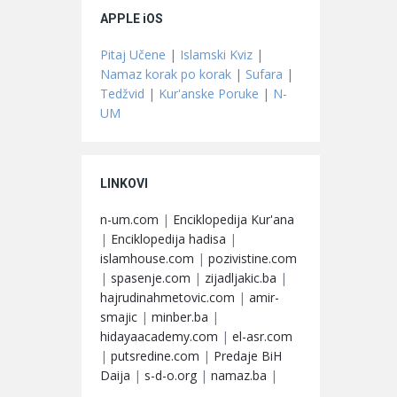
APPLE iOS
Pitaj Učene
|
Islamski Kviz
|
Namaz korak po korak
|
Sufara
|
Tedžvid
|
Kur'anske Poruke
|
N-
UM
LINKOVI
n-um.com
|
Enciklopedija Kur'ana
|
Enciklopedija hadisa
|
islamhouse.com
|
pozivistine.com
|
spasenje.com
|
zijadljakic.ba
|
hajrudinahmetovic.com
|
amir-
smajic
|
minber.ba
|
hidayaacademy.com
|
el-asr.com
|
putsredine.com
|
Predaje BiH
Daija
|
s-d-o.org
|
namaz.ba
|