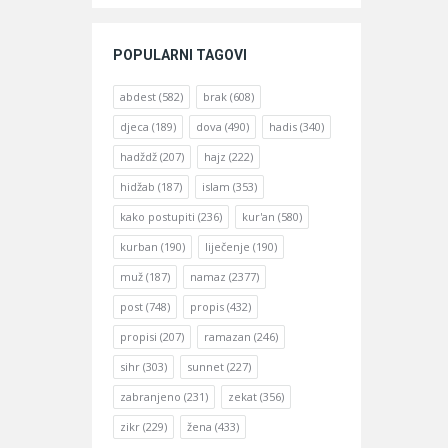
POPULARNI TAGOVI
abdest
(582)
brak
(608)
djeca
(189)
dova
(490)
hadis
(340)
hadždž
(207)
hajz
(222)
hidžab
(187)
islam
(353)
kako postupiti
(236)
kur'an
(580)
kurban
(190)
liječenje
(190)
muž
(187)
namaz
(2377)
post
(748)
propis
(432)
propisi
(207)
ramazan
(246)
sihr
(303)
sunnet
(227)
zabranjeno
(231)
zekat
(356)
zikr
(229)
žena
(433)