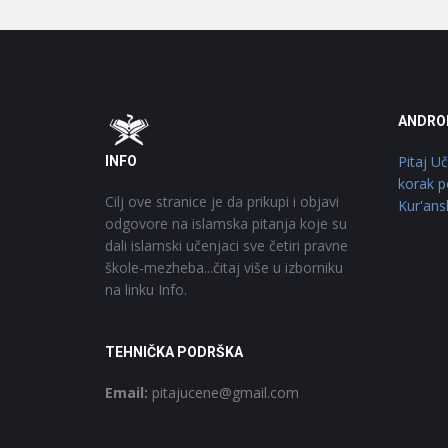
Footer
O
ANDRO
Pitaj U
INFO
korak p
Cilj ove stranice je da prikupi i objavi
Kur'ans
odgovore na islamska pitanja koje su
dali islamski učenjaci sve četiri pravne
škole-mezheba...čitaj više u izborniku
na linku Info.
TEHNIČKA PODRŠKA
Email:
pitajucene@gmail.com