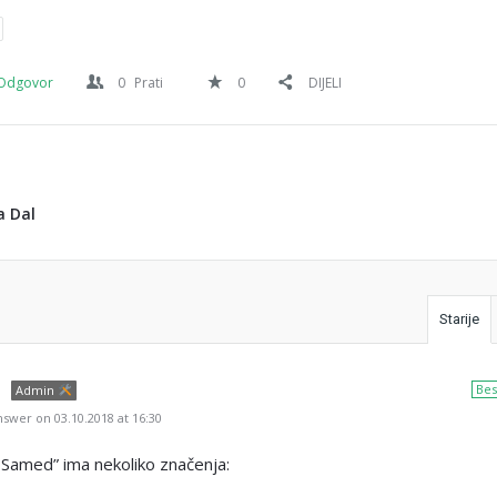
Odgovor
0
Prati
0
DIJELI
a Dal
Starije
Bes
Admin
swer on 03.10.2018 at 16:30
-Samed” ima nekoliko značenja: