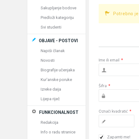
Sakupljanje bodove
Potrebno je
Predloži kategoriju
Svi studenti
OBJAVE - POSTOVI
Napiši članak
Ime ili email
*
Novosti
Biografije učenjaka
Kur'anske poruke
Šifra
*
Izreke daija
Lijepa riječ
Označi kvadratić
*
FUNKCIONALNOST
Redakcija
Info o radu stranice
Zapamti me!