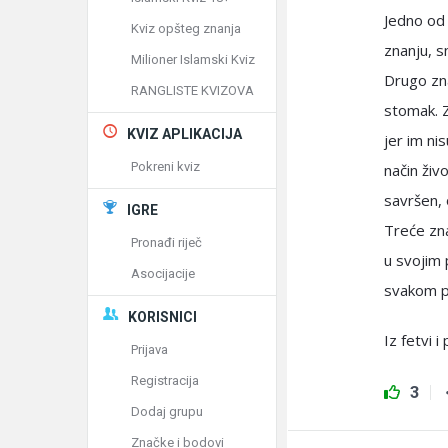
Jedno od 
Kviz opšteg znanja
znanju, s
Milioner Islamski Kviz
Drugo zna
RANGLISTE KVIZOVA
stomak. Z
KVIZ APLIKACIJA
jer im nis
Pokreni kviz
način živo
savršen, 
IGRE
Treće zna
Pronađi riječ
u svojim 
Asocijacije
svakom p
KORISNICI
Iz fetvi 
Prijava
Registracija
3
Dodaj grupu
Značke i bodovi