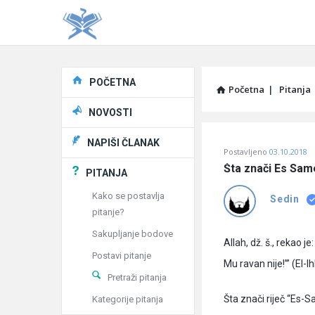
Explore
POČETNA
Početna
|
Pitanja
NOVOSTI
Pitaj
NAPIŠI ČLANAK
Postavljeno
03.10.2018
Učene
Šta znači Es Same
PITANJA
®
Kako se postavlja
Sedin
pitanje?
Latest
Sakupljanje bodove
Pitanja
Allah, dž. š., rekao je
Postavi pitanje
Mu ravan nije!’” (El-I
Pretraži pitanja
Šta znači riječ “Es-
Kategorije pitanja