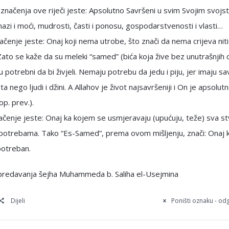
značenja ove riječi jeste: Apsolutno Savršeni u svim Svojim svojs
nazi i moći, mudrosti, časti i ponosu, gospodarstvenosti i vlasti…
čenje jeste: Onaj koji nema utrobe, što znači da nema crijeva niti
ato se kaže da su meleki “samed” (bića koja žive bez unutrašnjih
u potrebni da bi živjeli. Nemaju potrebu da jedu i piju, jer imaju sav
ta nego ljudi i džini. A Allahov je život najsavršeniji i On je apsolut
op. prev.).
čenje jeste: Onaj ka kojem se usmjeravaju (upućuju, teže) sva s
potrebama. Tako “Es-Samed”, prema ovom mišljenju, znači: Onaj ko
otreban.
i predavanja šejha Muhammeda b. Saliha el-Usejmina
Dijeli
Poništi oznaku - o