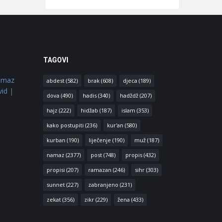
TAGOVI
amaz
abdest
(582)
brak
(608)
djeca
(189)
vid
|
dova
(490)
hadis
(340)
hadždž
(207)
hajz
(222)
hidžab
(187)
islam
(353)
kako postupiti
(236)
kur'an
(580)
kurban
(190)
liječenje
(190)
muž
(187)
namaz
(2377)
post
(748)
propis
(432)
propisi
(207)
ramazan
(246)
sihr
(303)
sunnet
(227)
zabranjeno
(231)
zekat
(356)
zikr
(229)
žena
(433)