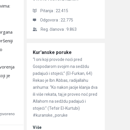
tvima:
Pitanja :
22.415
Odgovora :
22.775
Reg. članova :
9.863
 organa
ršeniji
no
Članci
Kur'anske poruke
“I oni koji provode noći pred
tvorenja
Gospodarom svojim na sedždu
padajući i stojeći;” (El-Furkan, 64)
ji je
Rekao je Ibn Abbas, radijallahu
anhuma: “Ko nakon jacije klanja dva
ili više rekata, taj je proveo noć pred
Allahom na sedždu padajući i
stojeći.” (Tefsir El-Kurtubi)
dgovoreno
#kuranske_poruke
Više