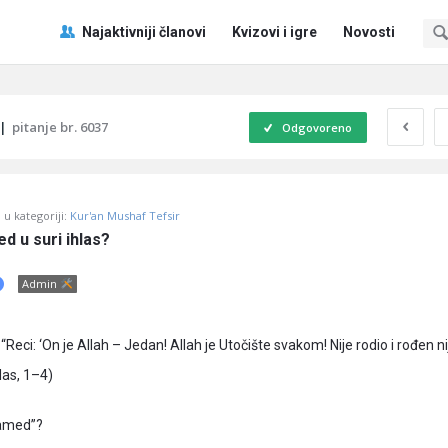
Pitaj
Pitaj
Najaktivniji članovi
Kvizovi i igre
Novosti
Učene
Učene
®
®
Navigacija
|
pitanje br. 6037
Odgovoreno
u kategoriji:
Kur'an Mushaf Tefsir
d u suri ihlas?
Admin
: “Reci: ‘On je Allah – Jedan! Allah je Utočište svakom! Nije rodio i rođen nij
hlas, 1–4)
Samed”?