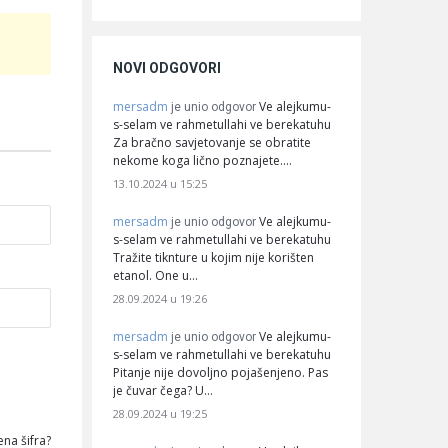
NOVI ODGOVORI
mersadm
Ve alejkumu-
je unio odgovor
s-selam ve rahmetullahi ve berekatuhu
Za bračno savjetovanje se obratite
nekome koga lično poznajete.…
13.10.2024 u 15:25
mersadm
Ve alejkumu-
je unio odgovor
s-selam ve rahmetullahi ve berekatuhu
Tražite tiknture u kojim nije korišten
etanol. One u…
28.09.2024 u 19:26
mersadm
Ve alejkumu-
je unio odgovor
s-selam ve rahmetullahi ve berekatuhu
Pitanje nije dovoljno pojašenjeno. Pas
je čuvar čega? U…
28.09.2024 u 19:25
na šifra?