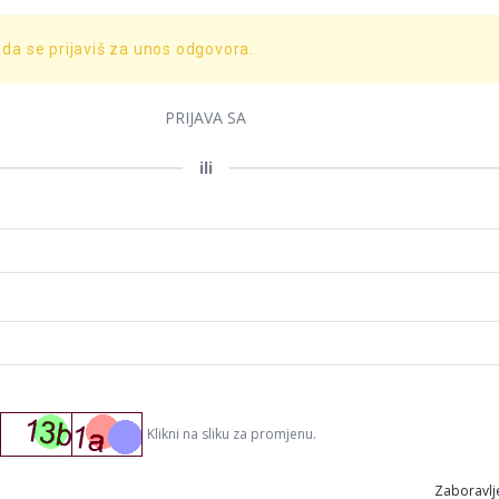
 da se prijaviš za unos odgovora.
PRIJAVA SA
ili
Klikni na sliku za promjenu.
Zaboravlje