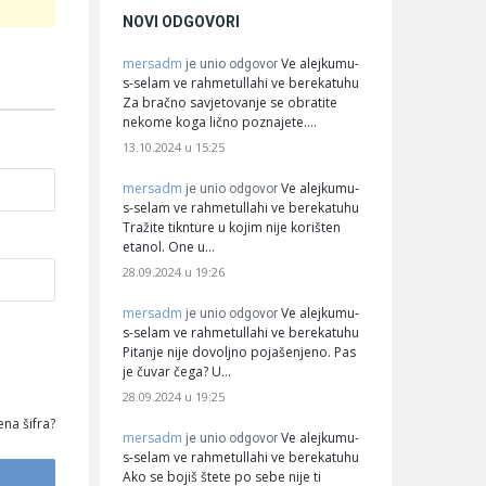
NOVI ODGOVORI
mersadm
Ve alejkumu-
je unio odgovor
s-selam ve rahmetullahi ve berekatuhu
Za bračno savjetovanje se obratite
nekome koga lično poznajete.…
13.10.2024 u 15:25
mersadm
Ve alejkumu-
je unio odgovor
s-selam ve rahmetullahi ve berekatuhu
Tražite tiknture u kojim nije korišten
etanol. One u…
28.09.2024 u 19:26
mersadm
Ve alejkumu-
je unio odgovor
s-selam ve rahmetullahi ve berekatuhu
Pitanje nije dovoljno pojašenjeno. Pas
je čuvar čega? U…
28.09.2024 u 19:25
na šifra?
mersadm
Ve alejkumu-
je unio odgovor
s-selam ve rahmetullahi ve berekatuhu
Ako se bojiš štete po sebe nije ti