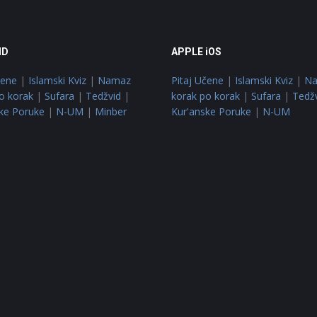
ID
APPLE iOS
čene
|
Islamski Kviz
|
Namaz
Pitaj Učene
|
Islamski Kviz
|
N
o korak
|
Sufara
|
Tedžvid
|
korak po korak
|
Sufara
|
Tedž
ke Poruke
|
N-UM
|
Minber
Kur'anske Poruke
|
N-UM