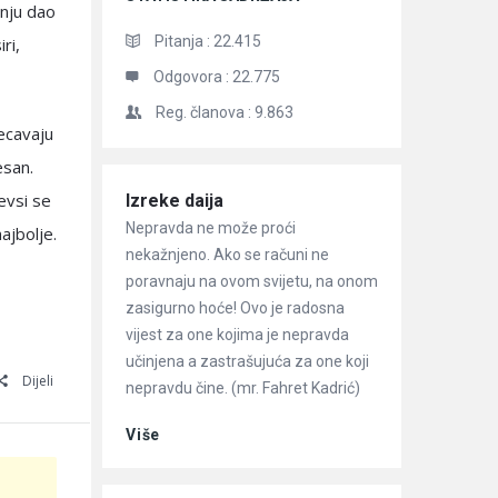
a nju dao
Pitanja :
22.415
ri,
Odgovora :
22.775
Reg. članova :
9.863
recavaju
esan.
evsi se
Članci
Izreke daija
Nepravda ne može proći
najbolje.
nekažnjeno. Ako se računi ne
poravnaju na ovom svijetu, na onom
zasigurno hoće! Ovo je radosna
vijest za one kojima je nepravda
učinjena a zastrašujuća za one koji
Dijeli
nepravdu čine. (mr. Fahret Kadrić)
Više