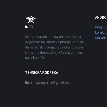
Footer
O
ANDRO
Pitaj U
INFO
korak p
Cilj ove stranice je da prikupi i objavi
Kur'ans
odgovore na islamska pitanja koje su
dali islamski učenjaci sve četiri pravne
škole-mezheba...čitaj više u izborniku
na linku Info.
TEHNIČKA PODRŠKA
Email:
pitajucene@gmail.com