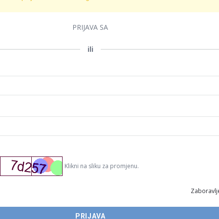
PRIJAVA SA
ili
Klikni na sliku za promjenu.
Zaboravlje