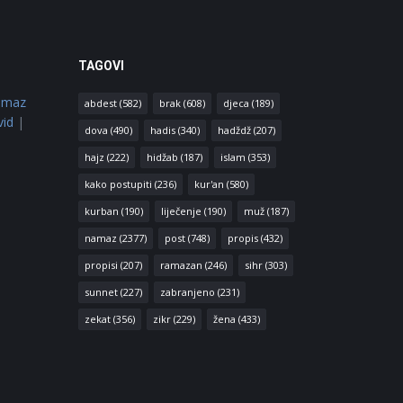
TAGOVI
amaz
abdest
(582)
brak
(608)
djeca
(189)
vid
|
dova
(490)
hadis
(340)
hadždž
(207)
hajz
(222)
hidžab
(187)
islam
(353)
kako postupiti
(236)
kur'an
(580)
kurban
(190)
liječenje
(190)
muž
(187)
namaz
(2377)
post
(748)
propis
(432)
propisi
(207)
ramazan
(246)
sihr
(303)
sunnet
(227)
zabranjeno
(231)
zekat
(356)
zikr
(229)
žena
(433)