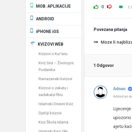
MOB. APLIKACIJE
0
1 
ANDROID
Povezana pitanja
iPHONE iOS
Moze li najbliz
KVIZOVI WEB
Kvizovi o Kur'anu
Kviz Sira – Životopis
1 Odgovor
Poslanika
Ramazanski kvizovi
Kvizovi o zekatu i
Adnan
sadekatul fitru
Added an an
Islamski Dnevni Kviz
Lijecenje
Dječiji kvizovi
upozorio 
Kviz Škola Islama
ajetu kaz
Islamski Kviz 18+