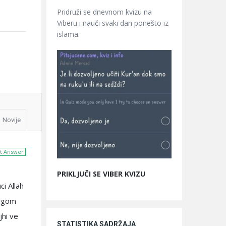
Pridruži se dnevnom kvizu na
Viberu i nauči svaki dan ponešto iz
islama.
Novije
t Answer
PRIKLJUČI SE VIBER KVIZU
ci Allah
rugom
jhi ve
STATISTIKA SADRŽAJA