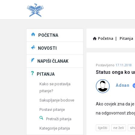
Explore
POČETNA
Početna
|
Pitanja
NOVOSTI
Pitaj
NAPIŠI ČLANAK
Postavljeno
17.11.2018
Učene
Status onga ko umr
PITANJA
®
Kako se postavlja
Adnan
pitanje?
Latest
Sakupljanje bodove
Pitanja
Ako covjek zna da je 
Postavi pitanje
na odgovornost zbog 
Pretraži pitanja
liječiti
ne želi
sih
Kategorije pitanja