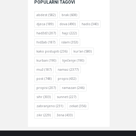
POPULARNI TAGOVI
abdest
(582)
brak
(608)
djeca
(189)
dova
(490)
hadis
(340)
hadždž
(207)
hajz
(222)
hidžab
(187)
islam
(353)
kako postupiti
(236)
kur'an
(580)
kurban
(190)
liječenje
(190)
muž
(187)
namaz
(2377)
post
(748)
propis
(432)
propisi
(207)
ramazan
(246)
sihr
(303)
sunnet
(227)
zabranjeno
(231)
zekat
(356)
zikr
(229)
žena
(433)