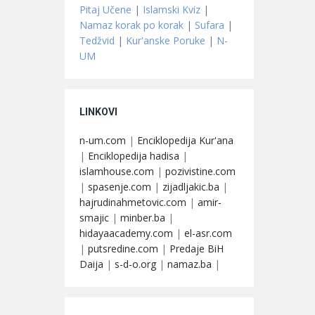
Pitaj Učene
|
Islamski Kviz
|
Namaz korak po korak
|
Sufara
|
Tedžvid
|
Kur'anske Poruke
|
N-
UM
LINKOVI
n-um.com
|
Enciklopedija Kur'ana
|
Enciklopedija hadisa
|
islamhouse.com
|
pozivistine.com
|
spasenje.com
|
zijadljakic.ba
|
hajrudinahmetovic.com
|
amir-
smajic
|
minber.ba
|
hidayaacademy.com
|
el-asr.com
|
putsredine.com
|
Predaje BiH
Daija
|
s-d-o.org
|
namaz.ba
|