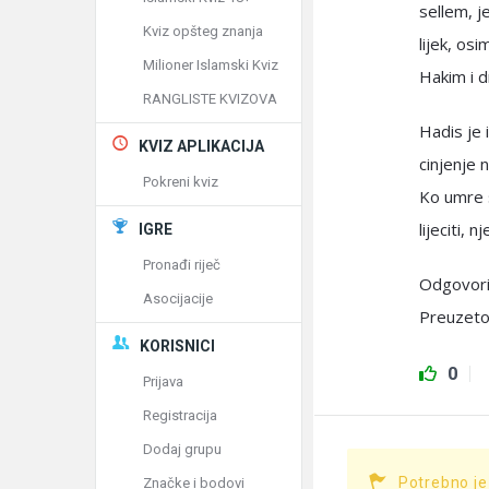
sellem, je
Kviz opšteg znanja
lijek, os
Milioner Islamski Kviz
Hakim i d
RANGLISTE KVIZOVA
Hadis je 
KVIZ APLIKACIJA
cinjenje 
Pokreni kviz
Ko umre s
lijeciti, 
IGRE
Pronađi riječ
Odgovori
Asocijacije
Preuzeto
KORISNICI
0
Prijava
Registracija
Dodaj grupu
Potrebno je
Značke i bodovi