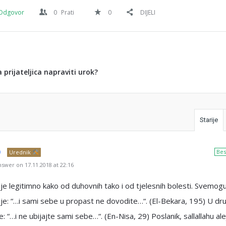
Odgovor
0
Prati
0
DIJELI
a prijateljica napraviti urok?
Starije
Bes
Urednik
swer on 17.11.2018 at 22:16
 je legitimno kako od duhovnih tako i od tjelesnih bolesti. Svemogu
je: “…i sami sebe u propast ne dovodite…“. (El-Bekara, 195) U d
e: “…i ne ubijajte sami sebe…“. (En-Nisa, 29) Poslanik, sallallahu ale