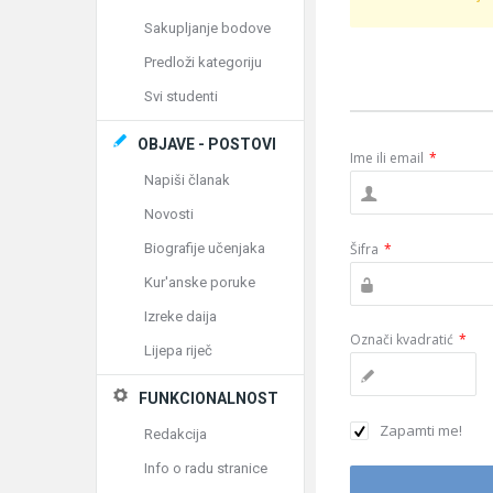
Sakupljanje bodove
Predloži kategoriju
Svi studenti
OBJAVE - POSTOVI
Ime ili email
*
Napiši članak
Novosti
Biografije učenjaka
Šifra
*
Kur'anske poruke
Izreke daija
Označi kvadratić
*
Lijepa riječ
FUNKCIONALNOST
Zapamti me!
Redakcija
Info o radu stranice