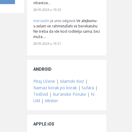
obaveza…
28.09.2024 u 19:23
mersadm
Ve alejkumu-
je unio odgovor
s-selam ve rahmetullahi ve berekatuhu
Ne treba da ide kod roditelja sama, bez
muža.…
28.09.2024 u 19:21
ANDROID
Pitaj Učene
|
Islamski Kviz
|
Namaz korak po korak
|
Sufara
|
Tedžvid
|
Kur'anske Poruke
|
N-
UM
|
Minber
APPLE iOS