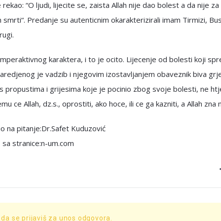
 rekao: “O ljudi, lijecite se, zaista Allah nije dao bolest a da nije z
im smrti“. Predanje su autenticnim okarakterizirali imam Tirmizi, Busi
rugi.
imperaktivnog karaktera, i to je ocito. Lijecenje od bolesti koji sp
naredjenog je vadzib i njegovim izostavljanjem obaveznik biva grj
 propustima i grijesima koje je pocinio zbog svoje bolesti, ne htj
njemu ce Allah, dz.s., oprostiti, ako hoce, ili ce ga kazniti, a Allah zna 
o na pitanje:Dr.Safet Kuduzović
 sa stranice:n-um.com
 da se prijaviš za unos odgovora.