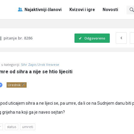
Pitaj
Pitaj
Najaktivniji članovi
Kvizovi i igre
Novosti
Učene
Učene
®
®
Navigacija
|
pitanje br. 8286
Odgovoreno
u kategoriji:
Sihr Zapis Urok Vesvese
e od sihra a nije se htio lijeciti
Urednik
pod uticajem sihra a ne lijeci se, pa umre, da li ce na Sudnjem danu biti
grijeha na koji ga je naveo sejtan?
r
status
umreti