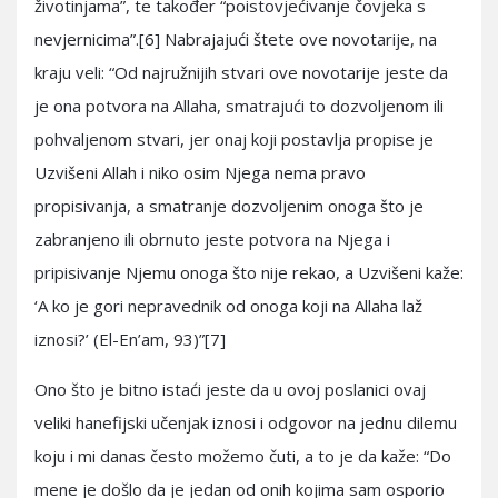
životinjama”, te također “poistovjećivanje čovjeka s
nevjernicima”.[6] Nabrajajući štete ove novotarije, na
kraju veli: “Od najružnijih stvari ove novotarije jeste da
je ona potvora na Allaha, smatrajući to dozvoljenom ili
pohvaljenom stvari, jer onaj koji postavlja propise je
Uzvišeni Allah i niko osim Njega nema pravo
propisivanja, a smatranje dozvoljenim onoga što je
zabranjeno ili obrnuto jeste potvora na Njega i
pripisivanje Njemu onoga što nije rekao, a Uzvišeni kaže:
‘A ko je gori nepravednik od onoga koji na Allaha laž
iznosi?’ (El-En’am, 93)”[7]
Ono što je bitno istaći jeste da u ovoj poslanici ovaj
veliki hanefijski učenjak iznosi i odgovor na jednu dilemu
koju i mi danas često možemo čuti, a to je da kaže: “Do
mene je došlo da je jedan od onih kojima sam osporio