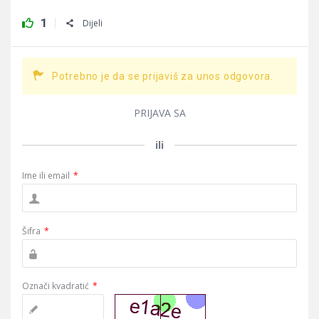
1
Dijeli
Potrebno je da se prijaviš za unos odgovora.
PRIJAVA SA
ili
Ime ili email
*
Šifra
*
Označi kvadratić
*