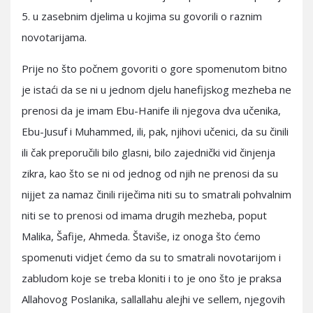
5. u zasebnim djelima u kojima su govorili o raznim
novotarijama.
Prije no što počnem govoriti o gore spomenutom bitno
je istaći da se ni u jednom djelu hanefijskog mezheba ne
prenosi da je imam Ebu-Hanife ili njegova dva učenika,
Ebu-Jusuf i Muhammed, ili, pak, njihovi učenici, da su činili
ili čak preporučili bilo glasni, bilo zajednički vid činjenja
zikra, kao što se ni od jednog od njih ne prenosi da su
nijjet za namaz činili riječima niti su to smatrali pohvalnim
niti se to prenosi od imama drugih mezheba, poput
Malika, Šafije, Ahmeda. Štaviše, iz onoga što ćemo
spomenuti vidjet ćemo da su to smatrali novotarijom i
zabludom koje se treba kloniti i to je ono što je praksa
Allahovog Poslanika, sallallahu alejhi ve sellem, njegovih