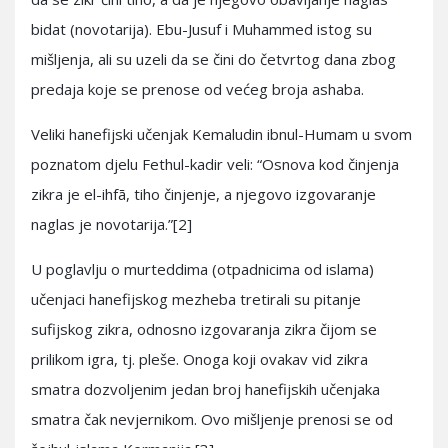
bidat (novotarija). Ebu-Jusuf i Muhammed istog su
mišljenja, ali su uzeli da se čini do četvrtog dana zbog
predaja koje se prenose od većeg broja ashaba.
Veliki hanefijski učenjak Kemaludin ibnul-Humam u svom
poznatom djelu Fethul-kadir veli: “Osnova kod činjenja
zikra je el-ihfā, tiho činjenje, a njegovo izgovaranje
naglas je novotarija.”[2]
U poglavlju o murteddima (otpadnicima od islama)
učenjaci hanefijskog mezheba tretirali su pitanje
sufijskog zikra, odnosno izgovaranja zikra čijom se
prilikom igra, tj. pleše. Onoga koji ovakav vid zikra
smatra dozvoljenim jedan broj hanefijskih učenjaka
smatra čak nevjernikom. Ovo mišljenje prenosi se od