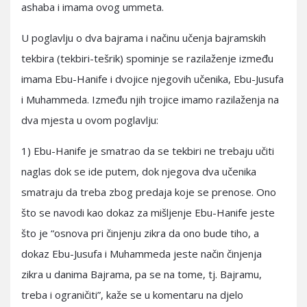
ashaba i imama ovog ummeta.
U poglavlju o dva bajrama i načinu učenja bajramskih
tekbira (tekbiri-tešrik) spominje se razilaženje između
imama Ebu-Hanife i dvojice njegovih učenika, Ebu-Jusufa
i Muhammeda. Između njih trojice imamo razilaženja na
dva mjesta u ovom poglavlju:
1) Ebu-Hanife je smatrao da se tekbiri ne trebaju učiti
naglas dok se ide putem, dok njegova dva učenika
smatraju da treba zbog predaja koje se prenose. Ono
što se navodi kao dokaz za mišljenje Ebu-Hanife jeste
što je “osnova pri činjenju zikra da ono bude tiho, a
dokaz Ebu-Jusufa i Muhammeda jeste način činjenja
zikra u danima Bajrama, pa se na tome, tj. Bajramu,
treba i ograničiti”, kaže se u komentaru na djelo