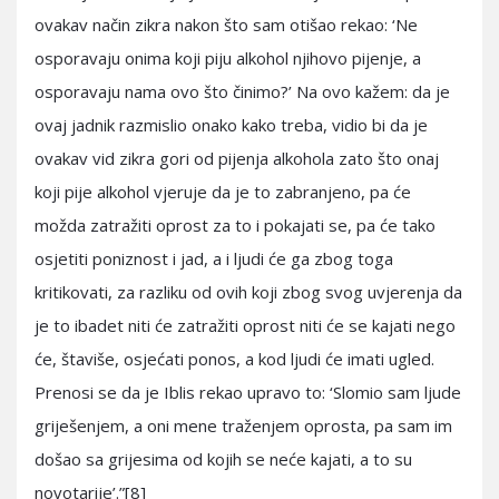
ovakav način zikra nakon što sam otišao rekao: ‘Ne
osporavaju onima koji piju alkohol njihovo pijenje, a
osporavaju nama ovo što činimo?’ Na ovo kažem: da je
ovaj jadnik razmislio onako kako treba, vidio bi da je
ovakav vid zikra gori od pijenja alkohola zato što onaj
koji pije alkohol vjeruje da je to zabranjeno, pa će
možda zatražiti oprost za to i pokajati se, pa će tako
osjetiti poniznost i jad, a i ljudi će ga zbog toga
kritikovati, za razliku od ovih koji zbog svog uvjerenja da
je to ibadet niti će zatražiti oprost niti će se kajati nego
će, štaviše, osjećati ponos, a kod ljudi će imati ugled.
Prenosi se da je Iblis rekao upravo to: ‘Slomio sam ljude
griješenjem, a oni mene traženjem oprosta, pa sam im
došao sa grijesima od kojih se neće kajati, a to su
novotarije’.”[8]