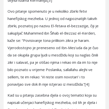
šejhul-islama Kermanija.[3]
Ovo pitanje spomenuto je u nekoliko zbirki fetvi
hanefijskog mezheba. U jednoj od najpoznatijih takvih
zbirki, poznatoj po nazivu El-fetava el-bezzazijje, čiji je
sakupljač Muhammed ibn Šihab el-Bezzaz el-Kerderi,
kaže se: “Povisivanje tona prilikom zikra je haram.
Vjerodostojno je preneseno od Ibn-Mes’uda da je čuo
da se okupila grupa ljudi u mesdžidu koji su naglas činili
zikr i salavat, pa je otišao njima i rekao im da im to nije
bilo poznato u vrijeme Poslanika, sallallahu alejhi ve
sellem, te im rekao: ‘Vi niste osim novotari’ i to
ponavljao sve dok ih nije istjerao iz mesdžida.”[4]
Kad su u pitanju zasebna djela o ovoj tematici koja su
napisali učenjaci hanefijskog mezheba, od tih je djela i