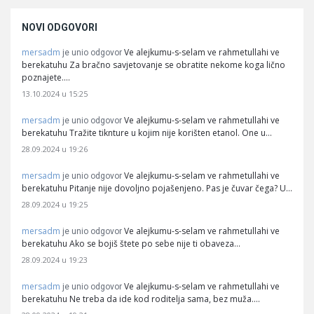
NOVI ODGOVORI
mersadm
Ve alejkumu-s-selam ve rahmetullahi ve
je unio odgovor
berekatuhu Za bračno savjetovanje se obratite nekome koga lično
poznajete.…
13.10.2024 u 15:25
mersadm
Ve alejkumu-s-selam ve rahmetullahi ve
je unio odgovor
berekatuhu Tražite tiknture u kojim nije korišten etanol. One u…
28.09.2024 u 19:26
mersadm
Ve alejkumu-s-selam ve rahmetullahi ve
je unio odgovor
berekatuhu Pitanje nije dovoljno pojašenjeno. Pas je čuvar čega? U…
28.09.2024 u 19:25
mersadm
Ve alejkumu-s-selam ve rahmetullahi ve
je unio odgovor
berekatuhu Ako se bojiš štete po sebe nije ti obaveza…
28.09.2024 u 19:23
mersadm
Ve alejkumu-s-selam ve rahmetullahi ve
je unio odgovor
berekatuhu Ne treba da ide kod roditelja sama, bez muža.…