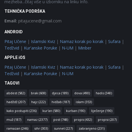
mezheba...čitaj više u izborniku na linku Info.
TEHNIČKA PODRŠKA
Email:
pitajucene@gmail.com
ANDROID
Pitaj Učene
|
Islamski Kviz
|
Namaz korak po korak
|
Sufara
|
Tedžvid
|
Kur'anske Poruke
|
N-UM
|
Minber
APPLE iOS
Pitaj Učene
|
Islamski Kviz
|
Namaz korak po korak
|
Sufara
|
Tedžvid
|
Kur'anske Poruke
|
N-UM
TAGOVI
abdest
(582)
brak
(608)
djeca
(189)
dova
(490)
hadis
(340)
hadždž
(207)
hajz
(222)
hidžab
(187)
islam
(353)
kako postupiti
(236)
kur'an
(580)
kurban
(190)
liječenje
(190)
muž
(187)
namaz
(2377)
post
(748)
propis
(432)
propisi
(207)
ramazan
(246)
sihr
(303)
sunnet
(227)
zabranjeno
(231)