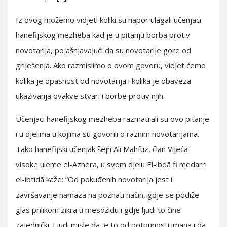
Iz ovog možemo vidjeti koliki su napor ulagali učenjaci
hanefijskog mezheba kad je u pitanju borba protiv
novotarija, pojašnjavajući da su novotarije gore od
griješenja. Ako razmislimo o ovom govoru, vidjet ćemo
kolika je opasnost od novotarija i kolika je obaveza
ukazivanja ovakve stvari i borbe protiv njih.
Učenjaci hanefijskog mezheba razmatrali su ovo pitanje
i u djelima u kojima su govorili o raznim novotarijama.
Tako hanefijski učenjak šejh Ali Mahfuz, član Vijeća
visoke uleme el-Azhera, u svom djelu El-ibdā fi medarri
el-ibtidā kaže: “Od pokuđenih novotarija jest i
završavanje namaza na poznati način, gdje se podiže
glas prilikom zikra u mesdžidu i gdje ljudi to čine
zajednički. Ljudi misle da je to od potpunosti imana i da