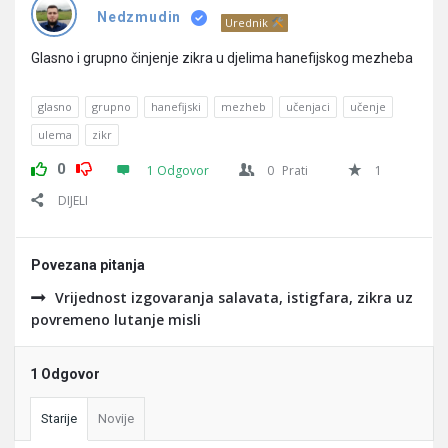
Pitanja
Nedzmudin
Urednik
Glasno i grupno činjenje zikra u djelima hanefijskog mezheba
glasno
grupno
hanefijski
mezheb
učenjaci
učenje
ulema
zikr
0
1 Odgovor
0
Prati
1
DIJELI
Povezana pitanja
Vrijednost izgovaranja salavata, istigfara, zikra uz
povremeno lutanje misli
1 Odgovor
Starije
Novije