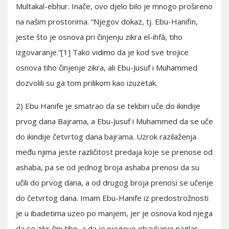
Multakal-ebhur. Inače, ovo djelo bilo je mnogo prošireno
na našim prostorima. “Njegov dokaz, tj. Ebu-Hanifin,
jeste što je osnova pri činjenju zikra el-ihfā, tiho
izgovaranje.”[1] Tako vidimo da je kod sve trojice
osnova tiho činjenje zikra, ali Ebu-Jusuf i Muhammed
dozvolili su ga tom prilikom kao izuzetak.
2) Ebu Hanife je smatrao da se tekbiri uče do ikindije
prvog dana Bajrama, a Ebu-Jusuf i Muhammed da se uče
do ikindije četvrtog dana bajrama. Uzrok razilaženja
među njima jeste različitost predaja koje se prenose od
ashaba, pa se od jednog broja ashaba prenosi da su
učili do prvog dana, a od drugog broja prenosi se učenje
do četvrtog dana. Imam Ebu-Hanife iz predostrožnosti
je u ibadetima uzeo po manjem, jer je osnova kod njega
da se zikr čini tiho, a da je njegovo obavljanje naglas