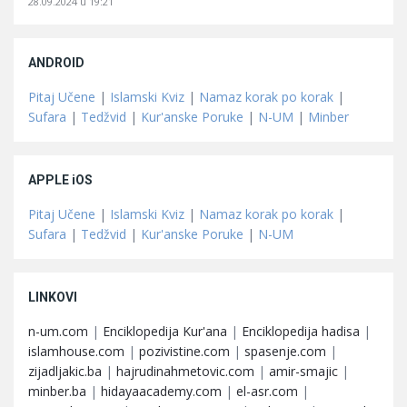
28.09.2024 u 19:21
ANDROID
Pitaj Učene
|
Islamski Kviz
|
Namaz korak po korak
|
Sufara
|
Tedžvid
|
Kur'anske Poruke
|
N-UM
|
Minber
APPLE iOS
Pitaj Učene
|
Islamski Kviz
|
Namaz korak po korak
|
Sufara
|
Tedžvid
|
Kur'anske Poruke
|
N-UM
LINKOVI
n-um.com
|
Enciklopedija Kur'ana
|
Enciklopedija hadisa
|
islamhouse.com
|
pozivistine.com
|
spasenje.com
|
zijadljakic.ba
|
hajrudinahmetovic.com
|
amir-smajic
|
minber.ba
|
hidayaacademy.com
|
el-asr.com
|