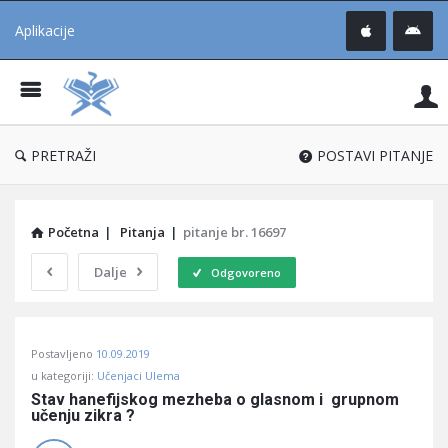
Aplikacije
Pit
Uč
®
PRETRAŽI
POSTAVI PITANJE
Početna
|
Pitanja
|
pitanje br. 16697
Dalje
Odgovoreno
Pitaj
Postavljeno
10.09.2019
Učene
u kategoriji:
Učenjaci Ulema
®
Stav hanefijskog mezheba o glasnom i  grupnom 
učenju zikra ?
Latest