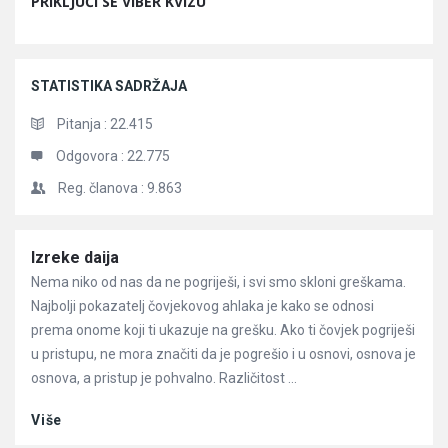
PRIKLJUČI SE VIBER KVIZU
STATISTIKA SADRŽAJA
Pitanja :
22.415
Odgovora :
22.775
Reg. članova :
9.863
Članci
Izreke daija
Nema niko od nas da ne pogriješi, i svi smo skloni greškama.
Najbolji pokazatelj čovjekovog ahlaka je kako se odnosi
prema onome koji ti ukazuje na grešku. Ako ti čovjek pogriješi
u pristupu, ne mora značiti da je pogrešio i u osnovi, osnova je
osnova, a pristup je pohvalno. Različitost ...
Više