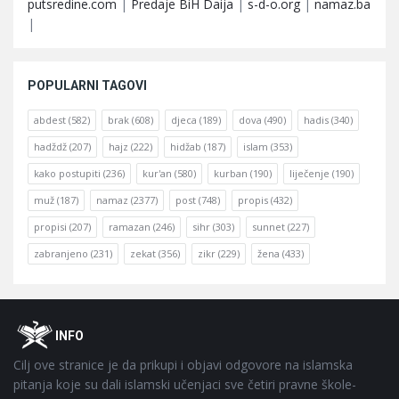
putsredine.com
|
Predaje BiH Daija
|
s-d-o.org
|
namaz.ba
|
POPULARNI TAGOVI
abdest
(582)
brak
(608)
djeca
(189)
dova
(490)
hadis
(340)
hadždž
(207)
hajz
(222)
hidžab
(187)
islam
(353)
kako postupiti
(236)
kur'an
(580)
kurban
(190)
liječenje
(190)
muž
(187)
namaz
(2377)
post
(748)
propis
(432)
propisi
(207)
ramazan
(246)
sihr
(303)
sunnet
(227)
zabranjeno
(231)
zekat
(356)
zikr
(229)
žena
(433)
Footer
O
INFO
Cilj ove stranice je da prikupi i objavi odgovore na islamska
pitanja koje su dali islamski učenjaci sve četiri pravne škole-