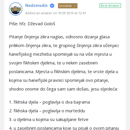
Nedzmudin
Best Answer
Urednik
Added an answer on 10.09.2019 at 12:41
Piše: hfz. Dževad Gološ
Pitanje činjenja zikra naglas, odnosno dizanja glasa
prilikom činjenja zikra, te grupnog činjenja zikra učenjaci
hanefijskog mezheba spominjali su na više mjesta u
svojim fikhskim djelima, te u nekim zasebnim
poslanicama. Mjesta u fikhskim djelima, te vrste djela u
kojima su hanefijski pravnici spominjali ovo pitanje,
shodno onome do čega sam sam došao, jesu sljedeća:
1. fikhska djela – poglavlja o dva bajrama
2. fikhska djela – poglavlja o murteddu
3. u djelima u kojima su sakupljane fetve
4. u zasebnim poslanicama koje su pisali o ovom pitanju