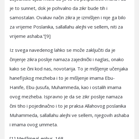
je to sunnet, dok je pohvalno da zikr bude tih i
samostalan. Ovakav način zikra je izmišljen i nije ga bilo
za vrijeme Poslanika, sallallahu alejhi ve sellem, niti za
vrijeme ashaba.”[9]
Iz svega navedenog lahko se može zaključiti da je
činjenje zikra poslije namaza zajednički i naglas, onako
kako se čini kod nas, novotarija. To je mišljenje učenjaka
hanefijskog mezheba i to je mišljenje imama Ebu-
Hanife, Ebu-Jusufa, Muhammeda, kao i ostalih imama
ovog mezheba. Ispravno je da se zikr poslije namaza
čini tiho i pojedinačno i to je praksa Allahovog poslanika
Muhammeda, sallallahu alejhi ve sellem, njegovih ashaba
i imama ovog ummeta.
[1] Medžmeal-enhur, 168.