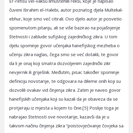
Er-rehsu vel-vaksu limustehilli reksi, koje je napisao
čuveni Ibrahim el-Halebi, autor poznatog djela Multekal-
ebhur, koje smo već citirali. Ovo djelo autor je posvetio
spomenutom pitanju, ali se više bazirao na pojašnjenje
štetnosti i zablude sufijskog zajedničkog zikra. U tom
djelu spominje govor učenjaka hanefijskog mezheba o
učenju zikra naglas, čega smo se već dotakli, te govor
da li je onaj koji smatra dozvoljenim zajednički zikr
nevjernik ili griješnik. Međutim, pisac također spominje
definiciju novotarije, te odgovara na dileme onih koji su
dozvolili ovakav vid činjenja zikra. Zatim je naveo govor
hanefijskih učenjaka koji su kazali da je obaveza da se
protjeraju iz mjesta u kojem to čine.[5] Poslije toga je
nabrajao štetnosti ove novotarije, kazavši da je u
takvom načinu činjenja zikra “poistovjećivanje čovjeka sa