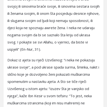
svojoj ili sinovima braće svoje, ili sinovima sestara svojih
ili ženama svojim, ili onom šta posjeduju desnice njihove,
ili slugama svojim od ljudi koji nemaju sposobnost, ili
djeci koja ne spoznaju awrete žena. I neka ne udaraju
nogama svojim da bi se saznalo šta kriju od ukrasa
svog. I pokajte se svi Allahu, o vjernici, da biste vi
uspjeli” (En-Nur, 31).
Dokaz iz ajeta su riječi Uzvišenog: “i neka ne pokazuju
ukrase svoje“, a pod ukrase spada surma, šminka, nakit i
slično koje je dozvoljeno ženi pokazati muškarcima
spomenutim u nastavku ajeta. A što se tiče riječi
Uzvišenog u istom ajetu: “izuzev šta je vanjsko od
njega”, kaže Ibn Kesir u svom tefsiru: “To jest, neka
muškarcima strancima (koji im nisu mahremi) ne