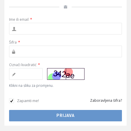
ili
Ime ili email
*
Šifra
*
Označi kvadratić
*
Klikni na sliku za promjenu.
Zapamti me!
Zaboravljena šifra?