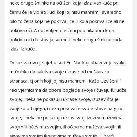
neke druge šminke na oči ženi koja izlazi van kuće pri
čemu će je vidjeti ljudi koji joj nisu mahremi, svejedno
bilo to žena koja ne pokriva lice ili koja pokriva lice ali ne
pokriva oči. A dozvoljeno je ženi pod nikabom koja
pokriva oči da stavlja surmu ili neku drugu šminku kada
izlazi iz kuće.
Dokaz za ovo je ajet u suri En-Nur koji obavezuje svaku
mu’minku da sakriva svoje ukrase od muškaraca
stranaca, tj onih koji joj nisu mahremi. Kaže Uzvišeni: “I
reci vjernicama da obore poglede svoje i čuvaju furudže
svoje, i neka ne pokazuju ukrase svoje, izuzev šta je
vanjsko od njega; i neka pokrivače svoje stave na grudi
svoje, i neka ne pokazuju ukras svoj, izuzev muževima
svojim ili očevima svojim, ili očevima muževa svojih, ili
sinovima svojim ili sinovima muževa svojih, ili braći