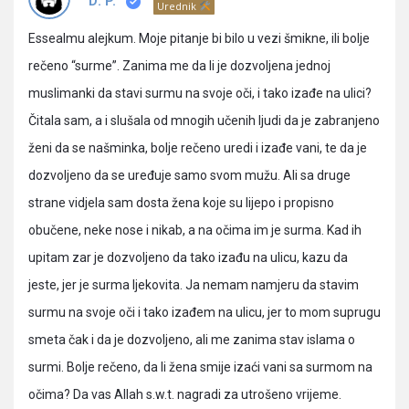
Pitanja
D. P.
Urednik
Essealmu alejkum. Moje pitanje bi bilo u vezi šmikne, ili bolje
rečeno “surme”. Zanima me da li je dozvoljena jednoj
muslimanki da stavi surmu na svoje oči, i tako izađe na ulici?
Čitala sam, a i slušala od mnogih učenih ljudi da je zabranjeno
ženi da se našminka, bolje rečeno uredi i izađe vani, te da je
dozvoljeno da se uređuje samo svom mužu. Ali sa druge
strane vidjela sam dosta žena koje su lijepo i propisno
obučene, neke nose i nikab, a na očima im je surma. Kad ih
upitam zar je dozvoljeno da tako izađu na ulicu, kazu da
jeste, jer je surma ljekovita. Ja nemam namjeru da stavim
surmu na svoje oči i tako izađem na ulicu, jer to mom suprugu
smeta čak i da je dozvoljeno, ali me zanima stav islama o
surmi. Bolje rečeno, da li žena smije izaći vani sa surmom na
očima? Da vas Allah s.w.t. nagradi za utrošeno vrijeme.