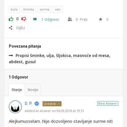
kuća
šminka
surma
van
0
1 Odgovor
0
Prati
0
DIJELI
Povezana pitanja
Propisi šminke, ulja, šljokica, masnoće od mesa,
abdest, gusul
1 Odgovor
Starije
Novije
D. P.
Best Answer
Urednik
Added an answer on 06.09.2018 at 19:31
Alejkumusselam. Nije dozvoljeno stavljanje surme niti