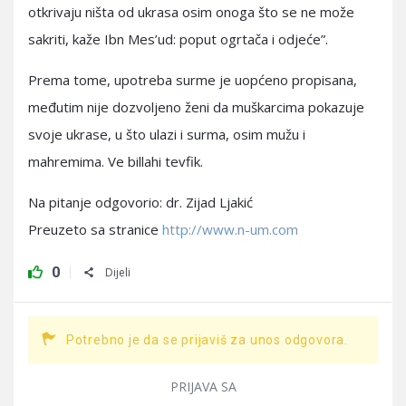
otkrivaju ništa od ukrasa osim onoga što se ne može
sakriti, kaže Ibn Mes’ud: poput ogrtača i odjeće”.
Prema tome, upotreba surme je uopćeno propisana,
međutim nije dozvoljeno ženi da muškarcima pokazuje
svoje ukrase, u što ulazi i surma, osim mužu i
mahremima. Ve billahi tevfik.
Na pitanje odgovorio: dr. Zijad Ljakić
Preuzeto sa stranice
http://www.n-um.com
0
Dijeli
Potrebno je da se prijaviš za unos odgovora.
PRIJAVA SA