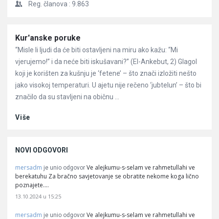
Reg. članova :
9.863
Članci
Kur'anske poruke
“Misle li ljudi da će biti ostavljeni na miru ako kažu: “Mi
vjerujemo!” i da neće biti iskušavani?” (El-Ankebut, 2) Glagol
koji je korišten za kušnju je ‘fetene’ – što znači izložiti nešto
jako visokoj temperaturi. U ajetu nije rečeno ‘jubtelun’ – što bi
značilo da su stavljeni na običnu ...
Više
NOVI ODGOVORI
mersadm
Ve alejkumu-s-selam ve rahmetullahi ve
je unio odgovor
berekatuhu Za bračno savjetovanje se obratite nekome koga lično
poznajete.…
13.10.2024 u 15:25
mersadm
Ve alejkumu-s-selam ve rahmetullahi ve
je unio odgovor