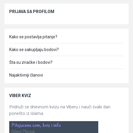
Sidebar
PRIJAVA SA PROFILOM
Kako se postavlja pitanje?
Kako se sakupljaju bodovi?
Šta su značke i bodovi?
Najaktivniji članovi
VIBER KVIZ
Pridruži se dnevnom kvizu na Viberu i nauči svaki dan
ponešto iz islama.