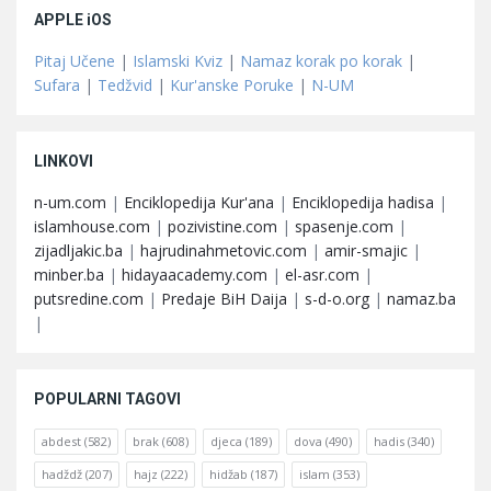
APPLE iOS
Pitaj Učene
|
Islamski Kviz
|
Namaz korak po korak
|
Sufara
|
Tedžvid
|
Kur'anske Poruke
|
N-UM
LINKOVI
n-um.com
|
Enciklopedija Kur'ana
|
Enciklopedija hadisa
|
islamhouse.com
|
pozivistine.com
|
spasenje.com
|
zijadljakic.ba
|
hajrudinahmetovic.com
|
amir-smajic
|
minber.ba
|
hidayaacademy.com
|
el-asr.com
|
putsredine.com
|
Predaje BiH Daija
|
s-d-o.org
|
namaz.ba
|
POPULARNI TAGOVI
abdest
(582)
brak
(608)
djeca
(189)
dova
(490)
hadis
(340)
hadždž
(207)
hajz
(222)
hidžab
(187)
islam
(353)