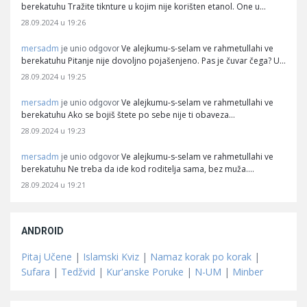
berekatuhu Tražite tiknture u kojim nije korišten etanol. One u…
28.09.2024 u 19:26
mersadm
Ve alejkumu-s-selam ve rahmetullahi ve
je unio odgovor
berekatuhu Pitanje nije dovoljno pojašenjeno. Pas je čuvar čega? U…
28.09.2024 u 19:25
mersadm
Ve alejkumu-s-selam ve rahmetullahi ve
je unio odgovor
berekatuhu Ako se bojiš štete po sebe nije ti obaveza…
28.09.2024 u 19:23
mersadm
Ve alejkumu-s-selam ve rahmetullahi ve
je unio odgovor
berekatuhu Ne treba da ide kod roditelja sama, bez muža.…
28.09.2024 u 19:21
ANDROID
Pitaj Učene
|
Islamski Kviz
|
Namaz korak po korak
|
Sufara
|
Tedžvid
|
Kur'anske Poruke
|
N-UM
|
Minber