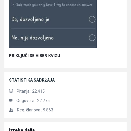
PRIKLJUČI SE VIBER KVIZU
STATISTIKA SADRŽAJA
Pitanja :
22.415
Odgovora :
22.775
Reg. članova :
9.863
Članci
Izreke daija