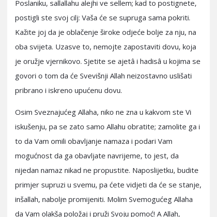
Poslaniku, sallallahu alejhi ve sellem; kad to postignete,
postigli ste svoj cilj: Vaša će se supruga sama pokriti.
Kažite joj da je oblačenje široke odjeće bolje za nju, na
oba svijeta. Uzasve to, nemojte zapostaviti dovu, koja
je oružje vjernikovo. Sjetite se ajetâ i hadisâ u kojima se
govori o tom da će Svevišnji Allah neizostavno uslišati
pribrano i iskreno upućenu dovu.
Osim Sveznajućeg Allaha, niko ne zna u kakvom ste Vi
iskušenju, pa se zato samo Allahu obratite; zamolite ga i
to da Vam omili obavljanje namaza i podari Vam
mogućnost da ga obavljate navrijeme, to jest, da
nijedan namaz nikad ne propustite. Naposlijetku, budite
primjer supruzi u svemu, pa ćete vidjeti da će se stanje,
inšallah, nabolje promijeniti. Molim Svemogućeg Allaha
da Vam olakša položaj i pruži Svoju pomoć! A Allah,