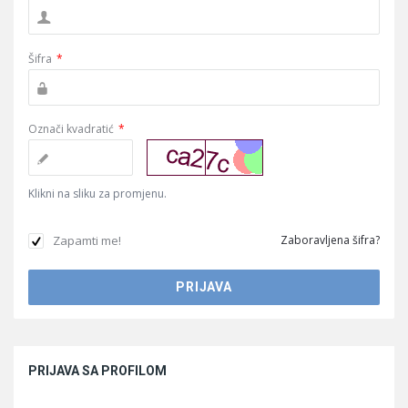
Šifra
*
Označi kvadratić
*
Klikni na sliku za promjenu.
Zapamti me!
Zaboravljena šifra?
Sidebar
PRIJAVA SA PROFILOM