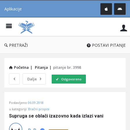
Aplikacije
Pit
Uč
®
PRETRAŽI
POSTAVI PITANJE
Početna
|
Pitanja
|
pitanje br. 3998
Dalje
Odgovoreno
Pitaj
Postavljeno
06.09.2018
Učene
u kategoriji:
Bračni propisi
®
Supruga se oblači izazovno kada izlazi vani
Latest