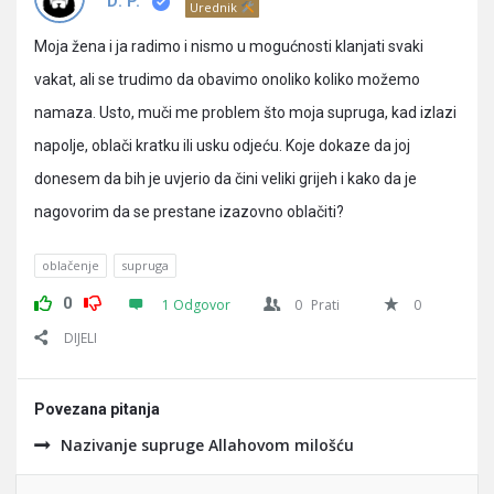
Pitanja
D. P.
Urednik
Moja žena i ja radimo i nismo u mogućnosti klanjati svaki
vakat, ali se trudimo da obavimo onoliko koliko možemo
namaza. Usto, muči me problem što moja supruga, kad izlazi
napolje, oblači kratku ili usku odjeću. Koje dokaze da joj
donesem da bih je uvjerio da čini veliki grijeh i kako da je
nagovorim da se prestane izazovno oblačiti?
oblačenje
supruga
0
1 Odgovor
0
Prati
0
DIJELI
Povezana pitanja
Nazivanje supruge Allahovom milošću