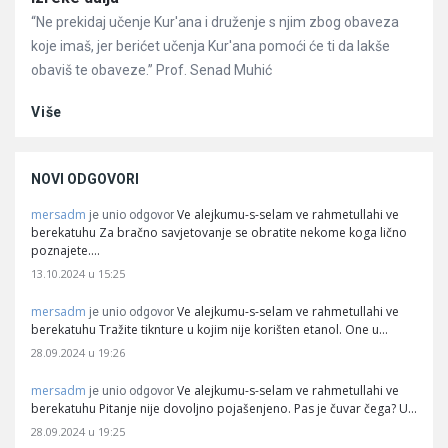
“Ne prekidaj učenje Kur'ana i druženje s njim zbog obaveza
koje imaš, jer berićet učenja Kur'ana pomoći će ti da lakše
obaviš te obaveze.” Prof. Senad Muhić
Više
NOVI ODGOVORI
mersadm
Ve alejkumu-s-selam ve rahmetullahi ve
je unio odgovor
berekatuhu Za bračno savjetovanje se obratite nekome koga lično
poznajete.…
13.10.2024 u 15:25
mersadm
Ve alejkumu-s-selam ve rahmetullahi ve
je unio odgovor
berekatuhu Tražite tiknture u kojim nije korišten etanol. One u…
28.09.2024 u 19:26
mersadm
Ve alejkumu-s-selam ve rahmetullahi ve
je unio odgovor
berekatuhu Pitanje nije dovoljno pojašenjeno. Pas je čuvar čega? U…
28.09.2024 u 19:25