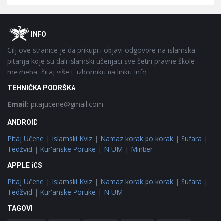
Footer
O
INFO
Cilj ove stranice je da prikupi i objavi odgovore na islamska
pitanja koje su dali islamski učenjaci sve četiri pravne škole-
mezheba...čitaj više u izborniku na linku Info.
TEHNIČKA PODRŠKA
Email:
pitajucene@gmail.com
ANDROID
Pitaj Učene
|
Islamski Kviz
|
Namaz korak po korak
|
Sufara
|
Tedžvid
|
Kur'anske Poruke
|
N-UM
|
Minber
APPLE iOS
Pitaj Učene
|
Islamski Kviz
|
Namaz korak po korak
|
Sufara
|
Tedžvid
|
Kur'anske Poruke
|
N-UM
TAGOVI