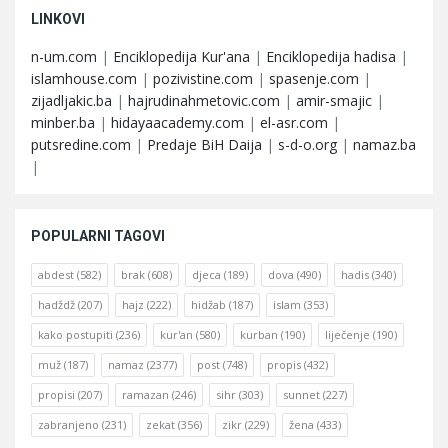
LINKOVI
n-um.com
|
Enciklopedija Kur'ana
|
Enciklopedija hadisa
|
islamhouse.com
|
pozivistine.com
|
spasenje.com
|
zijadljakic.ba
|
hajrudinahmetovic.com
|
amir-smajic
|
minber.ba
|
hidayaacademy.com
|
el-asr.com
|
putsredine.com
|
Predaje BiH Daija
|
s-d-o.org
|
namaz.ba
|
POPULARNI TAGOVI
abdest
(582)
brak
(608)
djeca
(189)
dova
(490)
hadis
(340)
hadždž
(207)
hajz
(222)
hidžab
(187)
islam
(353)
kako postupiti
(236)
kur'an
(580)
kurban
(190)
liječenje
(190)
muž
(187)
namaz
(2377)
post
(748)
propis
(432)
propisi
(207)
ramazan
(246)
sihr
(303)
sunnet
(227)
zabranjeno
(231)
zekat
(356)
zikr
(229)
žena
(433)