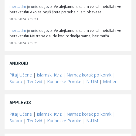
mersadm
Ve alejkumu-s-selam ve rahmetullahi ve
je unio odgovor
berekatuhu Ako se bojiš štete po sebe nije ti obaveza…
28.09.2024 u 19:23
mersadm
Ve alejkumu-s-selam ve rahmetullahi ve
je unio odgovor
berekatuhu Ne treba da ide kod roditelja sama, bez muža.…
28.09.2024 u 19:21
ANDROID
Pitaj Učene
|
Islamski Kviz
|
Namaz korak po korak
|
Sufara
|
Tedžvid
|
Kur'anske Poruke
|
N-UM
|
Minber
APPLE iOS
Pitaj Učene
|
Islamski Kviz
|
Namaz korak po korak
|
Sufara
|
Tedžvid
|
Kur'anske Poruke
|
N-UM