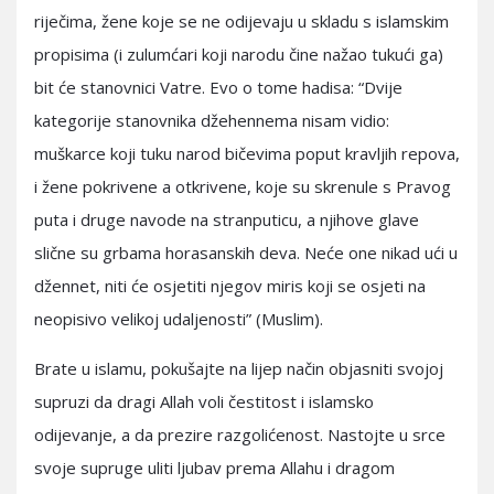
riječima, žene koje se ne odijevaju u skladu s islamskim
propisima (i zulumćari koji narodu čine nažao tukući ga)
bit će stanovnici Vatre. Evo o tome hadisa: “Dvije
kategorije stanovnika džehennema nisam vidio:
muškarce koji tuku narod bičevima poput kravljih repova,
i žene pokrivene a otkrivene, koje su skrenule s Pravog
puta i druge navode na stranputicu, a njihove glave
slične su grbama horasanskih deva. Neće one nikad ući u
džennet, niti će osjetiti njegov miris koji se osjeti na
neopisivo velikoj udaljenosti” (Muslim).
Brate u islamu, pokušajte na lijep način objasniti svojoj
supruzi da dragi Allah voli čestitost i islamsko
odijevanje, a da prezire razgolićenost. Nastojte u srce
svoje supruge uliti ljubav prema Allahu i dragom