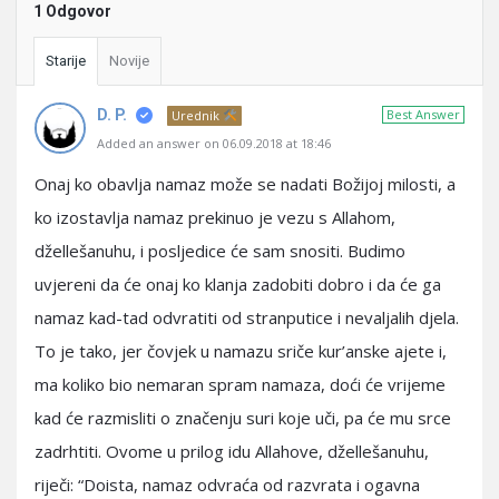
1 Odgovor
Starije
Novije
D. P.
Best Answer
Urednik
Added an answer on 06.09.2018 at 18:46
Onaj ko obavlja namaz može se nadati Božijoj milosti, a
ko izostavlja namaz prekinuo je vezu s Allahom,
džellešanuhu, i posljedice će sam snositi. Budimo
uvjereni da će onaj ko klanja zadobiti dobro i da će ga
namaz kad-tad odvratiti od stranputice i nevaljalih djela.
To je tako, jer čovjek u namazu sriče kur’anske ajete i,
ma koliko bio nemaran spram namaza, doći će vrijeme
kad će razmisliti o značenju suri koje uči, pa će mu srce
zadrhtiti. Ovome u prilog idu Allahove, džellešanuhu,
riječi: “Doista, namaz odvraća od razvrata i ogavna