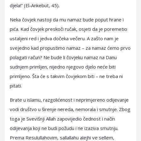
djela!” (El-Ankebut, 45).
Neka čovjek nastoji da mu namaz bude poput hrane i
pića. Kad čovjek preskoči ručak, osjeti da je poremetio
ustaljeni red i jedva dočeka večeru. A zašto nam je
svejedno kad propustimo namaz – za namaz ćemo prvo
polagati račun? Ne bude li čovjeku namaz na Danu
sudnjem primljen, nijedno njegovo djelo neće biti
primljeno. Šta će s takvim čovjekom biti – ne treba ni
pitati.
Brate u islamu, razgolićenost i neprimjereno odijevanje
vodi društvo u širenje nereda, nemorala i smutnje. Zbog
toga je Svevišnji Allah zapovijedio čednost i način
odijevanja koji ne budi požudu i ne izaziva smutnju.
Prema Resulullahovim, sallallahu alejhi ve sellem,