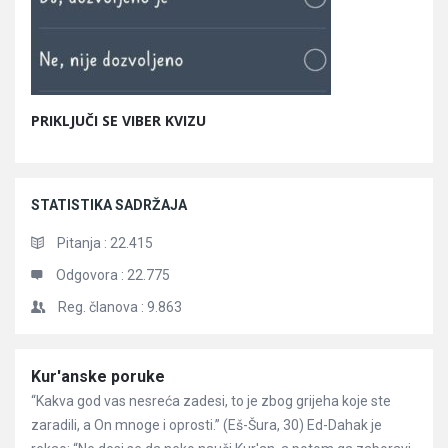
PRIKLJUČI SE VIBER KVIZU
STATISTIKA SADRŽAJA
Pitanja :
22.415
Odgovora :
22.775
Reg. članova :
9.863
Članci
Kur'anske poruke
“Kakva god vas nesreća zadesi, to je zbog grijeha koje ste
zaradili, a On mnoge i oprosti.” (Eš-Šura, 30) Ed-Dahak je