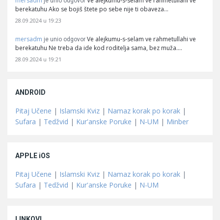
mersadm
Ve alejkumu-s-selam ve rahmetullahi ve
je unio odgovor
berekatuhu Ako se bojiš štete po sebe nije ti obaveza…
28.09.2024 u 19:23
mersadm
Ve alejkumu-s-selam ve rahmetullahi ve
je unio odgovor
berekatuhu Ne treba da ide kod roditelja sama, bez muža.…
28.09.2024 u 19:21
ANDROID
Pitaj Učene
|
Islamski Kviz
|
Namaz korak po korak
|
Sufara
|
Tedžvid
|
Kur'anske Poruke
|
N-UM
|
Minber
APPLE iOS
Pitaj Učene
|
Islamski Kviz
|
Namaz korak po korak
|
Sufara
|
Tedžvid
|
Kur'anske Poruke
|
N-UM
LINKOVI