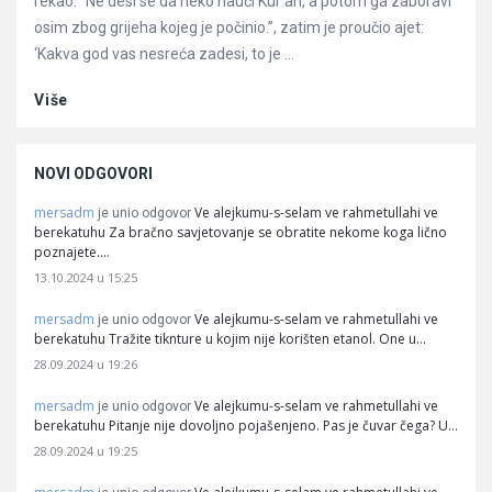
rekao: “Ne desi se da neko nauči Kur'an, a potom ga zaboravi
osim zbog grijeha kojeg je počinio.”, zatim je proučio ajet:
‘Kakva god vas nesreća zadesi, to je ...
Više
NOVI ODGOVORI
mersadm
Ve alejkumu-s-selam ve rahmetullahi ve
je unio odgovor
berekatuhu Za bračno savjetovanje se obratite nekome koga lično
poznajete.…
13.10.2024 u 15:25
mersadm
Ve alejkumu-s-selam ve rahmetullahi ve
je unio odgovor
berekatuhu Tražite tiknture u kojim nije korišten etanol. One u…
28.09.2024 u 19:26
mersadm
Ve alejkumu-s-selam ve rahmetullahi ve
je unio odgovor
berekatuhu Pitanje nije dovoljno pojašenjeno. Pas je čuvar čega? U…
28.09.2024 u 19:25