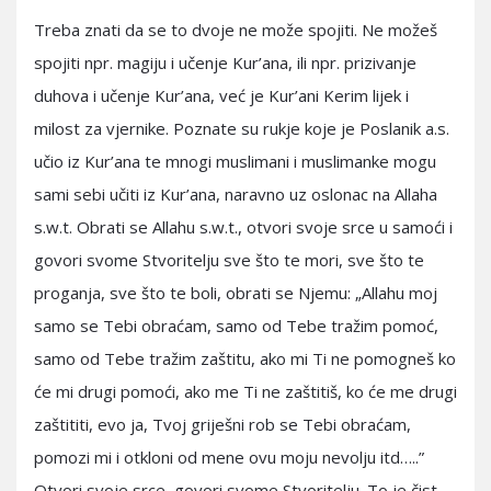
Treba znati da se to dvoje ne može spojiti. Ne možeš
spojiti npr. magiju i učenje Kur’ana, ili npr. prizivanje
duhova i učenje Kur’ana, već je Kur’ani Kerim lijek i
milost za vjernike. Poznate su rukje koje je Poslanik a.s.
učio iz Kur’ana te mnogi muslimani i muslimanke mogu
sami sebi učiti iz Kur’ana, naravno uz oslonac na Allaha
s.w.t. Obrati se Allahu s.w.t., otvori svoje srce u samoći i
govori svome Stvoritelju sve što te mori, sve što te
proganja, sve što te boli, obrati se Njemu: „Allahu moj
samo se Tebi obraćam, samo od Tebe tražim pomoć,
samo od Tebe tražim zaštitu, ako mi Ti ne pomogneš ko
će mi drugi pomoći, ako me Ti ne zaštitiš, ko će me drugi
zaštititi, evo ja, Tvoj griješni rob se Tebi obraćam,
pomozi mi i otkloni od mene ovu moju nevolju itd…..”
Otvori svoje srce, govori svome Stvoritelju. To je čist