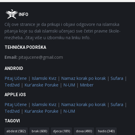
Footer
O
INFO
Cilj ove stranice je da prikupi i objavi odgovore na islamska
pitanja koje su dali islamski učenjaci sve četiri pravne škole-
mezheba...čitaj više u izborniku na linku Info.
TEHNIČKA PODRŠKA
Email:
pitajucene@gmail.com
ANDROID
Pitaj Učene
|
Islamski Kviz
|
Namaz korak po korak
|
Sufara
|
Tedžvid
|
Kur'anske Poruke
|
N-UM
|
Minber
APPLE iOS
Pitaj Učene
|
Islamski Kviz
|
Namaz korak po korak
|
Sufara
|
Tedžvid
|
Kur'anske Poruke
|
N-UM
TAGOVI
abdest
(582)
brak
(608)
djeca
(189)
dova
(490)
hadis
(340)