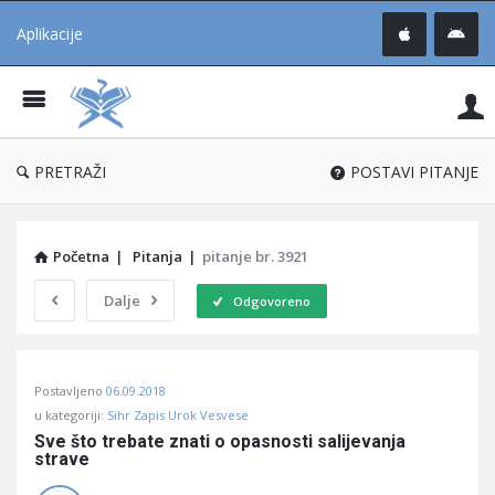
Aplikacije
Pit
Uč
®
PRETRAŽI
POSTAVI PITANJE
Početna
|
Pitanja
|
pitanje br. 3921
Dalje
Odgovoreno
Pitaj
Postavljeno
06.09.2018
Učene
u kategoriji:
Sihr Zapis Urok Vesvese
®
Sve što trebate znati o opasnosti salijevanja 
strave
Latest