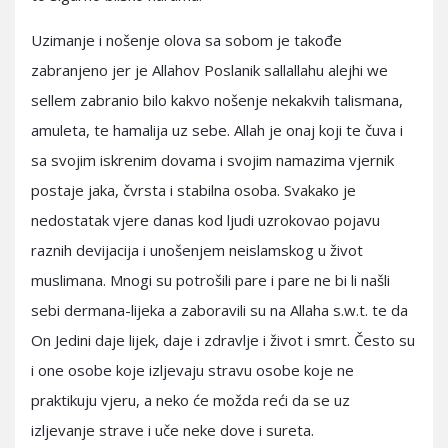
Uzimanje i nošenje olova sa sobom je takođe
zabranjeno jer je Allahov Poslanik sallallahu alejhi we
sellem zabranio bilo kakvo nošenje nekakvih talismana,
amuleta, te hamalija uz sebe. Allah je onaj koji te čuva i
sa svojim iskrenim dovama i svojim namazima vjernik
postaje jaka, čvrsta i stabilna osoba. Svakako je
nedostatak vjere danas kod ljudi uzrokovao pojavu
raznih devijacija i unošenjem neislamskog u život
muslimana. Mnogi su potrošili pare i pare ne bi li našli
sebi dermana-lijeka a zaboravili su na Allaha s.w.t. te da
On Jedini daje lijek, daje i zdravlje i život i smrt. Često su
i one osobe koje izljevaju stravu osobe koje ne
praktikuju vjeru, a neko će možda reći da se uz
izljevanje strave i uče neke dove i sureta.