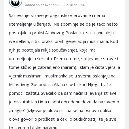
Added an answer on 06.09.2018 at 16:42
Salijevanje strave je pagansko vjerovanje i nema
utemeljenja u šerijatu. Ne spominje se da je tako nešto
postojalo u praksi Allahovog Poslanika, sallallahu alejhi
we sellem, niti u praksi prvih generacija muslimana. Kod
njih je postojala rukja (odučavanje), koja ima
utemeljenje u šerijatu. Prema tome, salijevanje strave i
tome slično je zabranjeno (haram). Islam je čista vjera, a
vjernik musliman i muslimanka se u svemu oslanjaju na
Milostivog Gospodara Allaha s.w.t. i kod Njega traže
pomoć i zaštitu. Svakako da sam način izljevanja strave
je diskutabilan i ima u sebi odredenu dozu da nazovemo
„magije“ (izljevanje olova i sl. pa se na osnovu oblika
olova govori o prošlosti a čak i o budućnosti), te je sve
to sigurno blisko haramu.