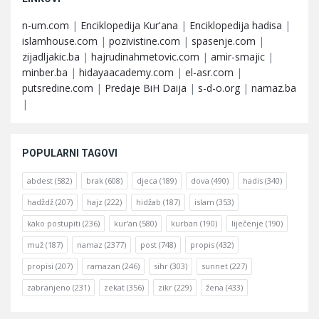
n-um.com
|
Enciklopedija Kur'ana
|
Enciklopedija hadisa
|
islamhouse.com
|
pozivistine.com
|
spasenje.com
|
zijadljakic.ba
|
hajrudinahmetovic.com
|
amir-smajic
|
minber.ba
|
hidayaacademy.com
|
el-asr.com
|
putsredine.com
|
Predaje BiH Daija
|
s-d-o.org
|
namaz.ba
|
POPULARNI TAGOVI
abdest
(582)
brak
(608)
djeca
(189)
dova
(490)
hadis
(340)
hadždž
(207)
hajz
(222)
hidžab
(187)
islam
(353)
kako postupiti
(236)
kur'an
(580)
kurban
(190)
liječenje
(190)
muž
(187)
namaz
(2377)
post
(748)
propis
(432)
propisi
(207)
ramazan
(246)
sihr
(303)
sunnet
(227)
zabranjeno
(231)
zekat
(356)
zikr
(229)
žena
(433)