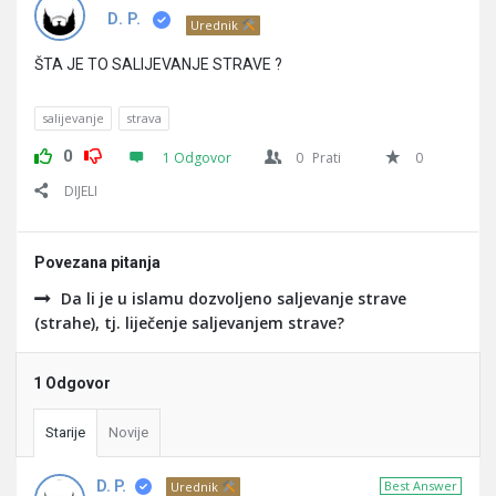
Pitanja
D. P.
Urednik
ŠTA JE TO SALIJEVANJE STRAVE ?
salijevanje
strava
0
1 Odgovor
0
Prati
0
DIJELI
Povezana pitanja
Da li je u islamu dozvoljeno saljevanje strave
(strahe), tj. liječenje saljevanjem strave?
1 Odgovor
Starije
Novije
D. P.
Best Answer
Urednik