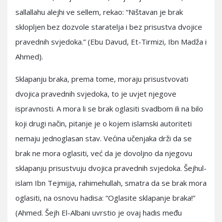
sallallahu alejhi ve sellem, rekao: “Ništavan je brak
sklopljen bez dozvole staratelja i bez prisustva dvojice
pravednih svjedoka.” (Ebu Davud, Et-Tirmizi, Ibn Madža i
Ahmed).
Sklapanju braka, prema tome, moraju prisustvovati
dvojica pravednih svjedoka, to je uvjet njegove
ispravnosti. A mora li se brak oglasiti svadbom ili na bilo
koji drugi način, pitanje je o kojem islamski autoriteti
nemaju jednoglasan stav. Većina učenjaka drži da se
brak ne mora oglasiti, već da je dovoljno da njegovu
sklapanju prisustvuju dvojica pravednih svjedoka. Šejhul-
islam Ibn Tejmijja, rahimehullah, smatra da se brak mora
oglasiti, na osnovu hadisa: “Oglasite sklapanje braka!”
(Ahmed. Šejh El-Albani uvrstio je ovaj hadis među