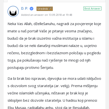
D. P.
Best Answer
Urednik
Added an answer on 13.09.2018 at 19:48
Neka Vas Allah, džellešanuhu, nagradi za povjerenje koje
imate u naš portal! Vaše je pitanje veoma značajno,
budući da je brak izuzetno važna institucija u islamu i
budući da se neki današnji muslimani nalaze u, uvjetno
rečeno, bezizglednom i bezizlaznom položaju u pogledu
toga, pa pokušavaju naći rješenje te mnogi od njih
postupaju protivno Šerijatu.
Da bi brak bio ispravan, djevojka se mora udati isključivo
s dozvolom svog staratelja (ar. velijj). Prema mišljenju
većine islamskih učenjaka, ništavan je brak koji je
sklopljen bez dozvole staratelja. U hadisu koji prenosi
Ebu Musaa, radijallahu anhu, stoji da je Resulullah,