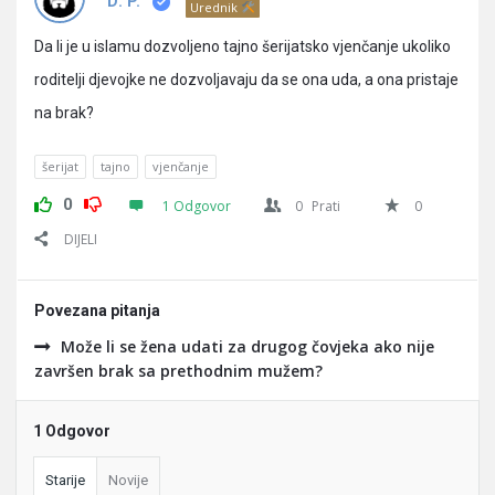
Pitanja
D. P.
Urednik
Da li je u islamu dozvoljeno tajno šerijatsko vjenčanje ukoliko
roditelji djevojke ne dozvoljavaju da se ona uda, a ona pristaje
na brak?
šerijat
tajno
vjenčanje
0
1 Odgovor
0
Prati
0
DIJELI
Povezana pitanja
Može li se žena udati za drugog čovjeka ako nije
završen brak sa prethodnim mužem?
1 Odgovor
Starije
Novije