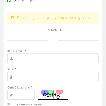
0
Dijeli
Potrebno je da se prijaviš za unos odgovora.
PRIJAVA SA
ili
Ime ili email
*
Šifra
*
Označi kvadratić
*
Klikni na sliku za promjenu.