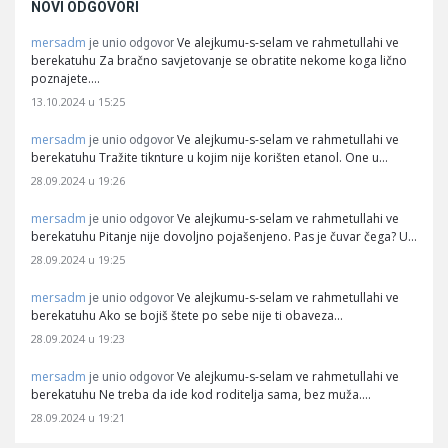
NOVI ODGOVORI
mersadm
Ve alejkumu-s-selam ve rahmetullahi ve
je unio odgovor
berekatuhu Za bračno savjetovanje se obratite nekome koga lično
poznajete.…
13.10.2024 u 15:25
mersadm
Ve alejkumu-s-selam ve rahmetullahi ve
je unio odgovor
berekatuhu Tražite tiknture u kojim nije korišten etanol. One u…
28.09.2024 u 19:26
mersadm
Ve alejkumu-s-selam ve rahmetullahi ve
je unio odgovor
berekatuhu Pitanje nije dovoljno pojašenjeno. Pas je čuvar čega? U…
28.09.2024 u 19:25
mersadm
Ve alejkumu-s-selam ve rahmetullahi ve
je unio odgovor
berekatuhu Ako se bojiš štete po sebe nije ti obaveza…
28.09.2024 u 19:23
mersadm
Ve alejkumu-s-selam ve rahmetullahi ve
je unio odgovor
berekatuhu Ne treba da ide kod roditelja sama, bez muža.…
28.09.2024 u 19:21