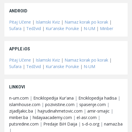
ANDROID
Pitaj Učene
|
Islamski Kviz
|
Namaz korak po korak
|
Sufara
|
Tedžvid
|
Kur'anske Poruke
|
N-UM
|
Minber
APPLE iOS
Pitaj Učene
|
Islamski Kviz
|
Namaz korak po korak
|
Sufara
|
Tedžvid
|
Kur'anske Poruke
|
N-UM
LINKOVI
n-um.com
|
Enciklopedija Kur'ana
|
Enciklopedija hadisa
|
islamhouse.com
|
pozivistine.com
|
spasenje.com
|
zijadljakic.ba
|
hajrudinahmetovic.com
|
amir-smajic
|
minber.ba
|
hidayaacademy.com
|
el-asr.com
|
putsredine.com
|
Predaje BiH Daija
|
s-d-o.org
|
namaz.ba
|