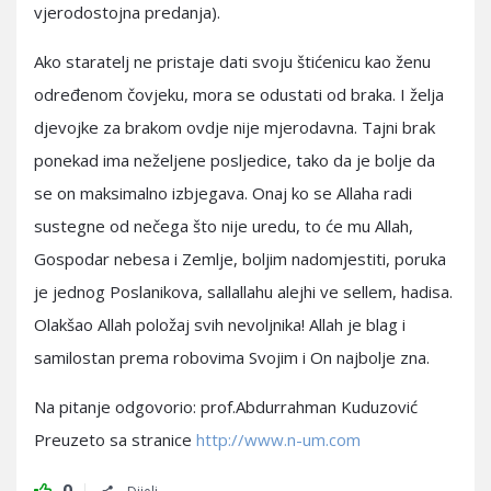
vjerodostojna predanja).
Ako staratelj ne pristaje dati svoju štićenicu kao ženu
određenom čovjeku, mora se odustati od braka. I želja
djevojke za brakom ovdje nije mjerodavna. Tajni brak
ponekad ima neželjene posljedice, tako da je bolje da
se on maksimalno izbjegava. Onaj ko se Allaha radi
sustegne od nečega što nije uredu, to će mu Allah,
Gospodar nebesa i Zemlje, boljim nadomjestiti, poruka
je jednog Poslanikova, sallallahu alejhi ve sellem, hadisa.
Olakšao Allah položaj svih nevoljnika! Allah je blag i
samilostan prema robovima Svojim i On najbolje zna.
Na pitanje odgovorio: prof.Abdurrahman Kuduzović
Preuzeto sa stranice
http://www.n-um.com