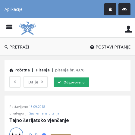
Aplikacije
Pit
Uč
®
PRETRAŽI
POSTAVI PITANJE
Početna
|
Pitanja
|
pitanje br. 4376
Dalje
Odgovoreno
Pitaj
Postavljeno
13.09.2018
Učene
u kategoriji:
Savremena pitanja
®
Tajno šerijatsko vjenčanje
Latest