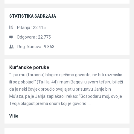
STATISTIKA SADRŽAJA
Pitanja :
22.415
Odgovora :
22.775
Reg. članova :
9.863
Članci
Kur'anske poruke
“…pa mu (faraonu) blagim riječima govorite, ne bi li razmislio
ili se pobojao!” (Ta-Ha, 44) Imam Begavi u svom tefsiru bilježi
da je neki čovjek proučio ovaj ajet u prisustvu Jahje bin
Mu'aza, pa je Jahja zaplakao i rekao: “Gospodaru moj, ovo je
Tvoja blagost prema onom koji je govorio: ...
Više