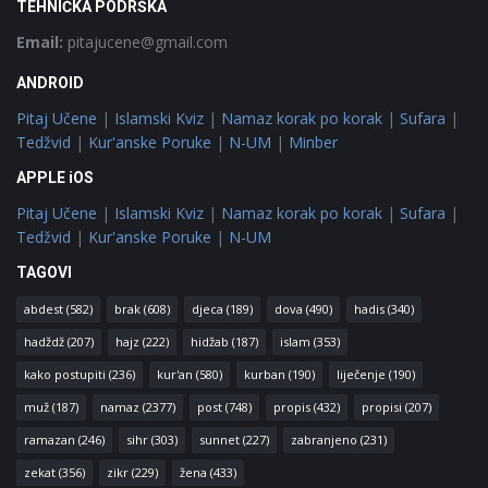
TEHNIČKA PODRŠKA
Email:
pitajucene@gmail.com
ANDROID
Pitaj Učene
|
Islamski Kviz
|
Namaz korak po korak
|
Sufara
|
Tedžvid
|
Kur'anske Poruke
|
N-UM
|
Minber
APPLE iOS
Pitaj Učene
|
Islamski Kviz
|
Namaz korak po korak
|
Sufara
|
Tedžvid
|
Kur'anske Poruke
|
N-UM
TAGOVI
abdest
(582)
brak
(608)
djeca
(189)
dova
(490)
hadis
(340)
hadždž
(207)
hajz
(222)
hidžab
(187)
islam
(353)
kako postupiti
(236)
kur'an
(580)
kurban
(190)
liječenje
(190)
muž
(187)
namaz
(2377)
post
(748)
propis
(432)
propisi
(207)
ramazan
(246)
sihr
(303)
sunnet
(227)
zabranjeno
(231)
zekat
(356)
zikr
(229)
žena
(433)