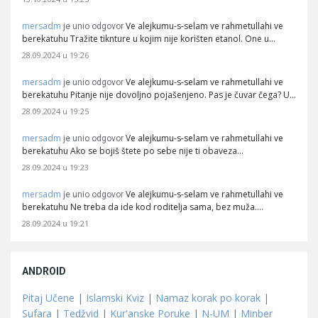
mersadm
Ve alejkumu-s-selam ve rahmetullahi ve
je unio odgovor
berekatuhu Tražite tiknture u kojim nije korišten etanol. One u…
28.09.2024 u 19:26
mersadm
Ve alejkumu-s-selam ve rahmetullahi ve
je unio odgovor
berekatuhu Pitanje nije dovoljno pojašenjeno. Pas je čuvar čega? U…
28.09.2024 u 19:25
mersadm
Ve alejkumu-s-selam ve rahmetullahi ve
je unio odgovor
berekatuhu Ako se bojiš štete po sebe nije ti obaveza…
28.09.2024 u 19:23
mersadm
Ve alejkumu-s-selam ve rahmetullahi ve
je unio odgovor
berekatuhu Ne treba da ide kod roditelja sama, bez muža.…
28.09.2024 u 19:21
ANDROID
Pitaj Učene
|
Islamski Kviz
|
Namaz korak po korak
|
Sufara
|
Tedžvid
|
Kur'anske Poruke
|
N-UM
|
Minber