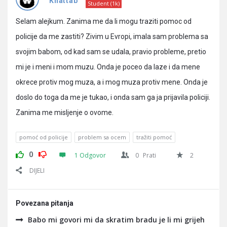
Pitanja
Khattab
Student (1k)
Selam alejkum. Zanima me da li mogu traziti pomoc od
policije da me zastiti? Zivim u Evropi, imala sam problema sa
svojim babom, od kad sam se udala, pravio probleme, pretio
mi je i meni i mom muzu. Onda je poceo da laze i da mene
okrece protiv mog muza, a i mog muza protiv mene. Onda je
doslo do toga da me je tukao, i onda sam ga ja prijavila policiji.
Zanima me misljenje o ovome.
pomoć od policije
problem sa ocem
tražiti pomoć
0
1 Odgovor
0
Prati
2
DIJELI
Povezana pitanja
Babo mi govori mi da skratim bradu je li mi grijeh