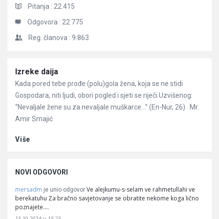
Pitanja :
22.415
Odgovora :
22.775
Reg. članova :
9.863
Članci
Izreke daija
Kada pored tebe prođe (polu)gola žena, koja se ne stidi
Gospodara, niti ljudi, obori pogled i sjeti se riječi Uzvišenog:
“Nevaljale žene su za nevaljale muškarce…” (En-Nur, 26) Mr.
Amir Smajić
Više
NOVI ODGOVORI
mersadm
Ve alejkumu-s-selam ve rahmetullahi ve
je unio odgovor
berekatuhu Za bračno savjetovanje se obratite nekome koga lično
poznajete.…
13.10.2024 u 15:25