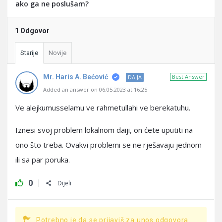
ako ga ne poslušam?
1 Odgovor
Starije
Novije
Mr. Haris A. Bećović
Best Answer
DAIJA
Added an answer on 06.05.2023 at 16:25
Ve alejkumusselamu ve rahmetullahi ve berekatuhu.
Iznesi svoj problem lokalnom daiji, on ćete uputiti na
ono što treba. Ovakvi problemi se ne rješavaju jednom
ili sa par poruka.
0
Dijeli
Potrebno je da se prijaviš za unos odgovora.