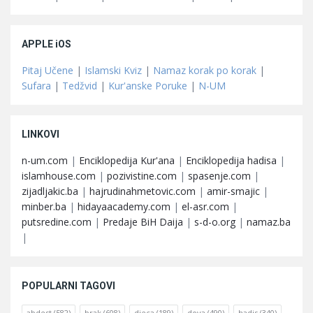
APPLE iOS
Pitaj Učene
|
Islamski Kviz
|
Namaz korak po korak
|
Sufara
|
Tedžvid
|
Kur'anske Poruke
|
N-UM
LINKOVI
n-um.com
|
Enciklopedija Kur'ana
|
Enciklopedija hadisa
|
islamhouse.com
|
pozivistine.com
|
spasenje.com
|
zijadljakic.ba
|
hajrudinahmetovic.com
|
amir-smajic
|
minber.ba
|
hidayaacademy.com
|
el-asr.com
|
putsredine.com
|
Predaje BiH Daija
|
s-d-o.org
|
namaz.ba
|
POPULARNI TAGOVI
abdest
(582)
brak
(608)
djeca
(189)
dova
(490)
hadis
(340)