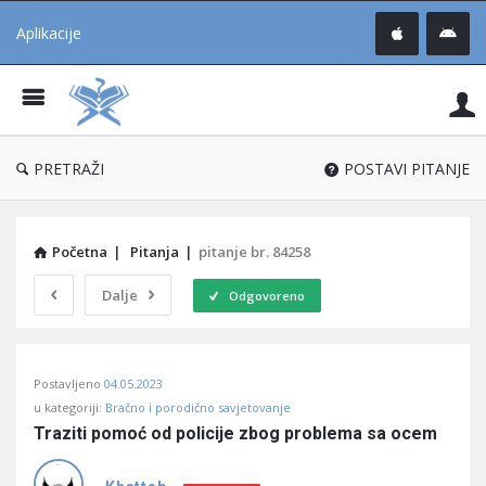
Aplikacije
Pit
Uč
®
PRETRAŽI
POSTAVI PITANJE
Početna
|
Pitanja
|
pitanje br. 84258
Dalje
Odgovoreno
Pitaj
Postavljeno
04.05.2023
Učene
u kategoriji:
Bračno i porodično savjetovanje
®
Traziti pomoć od policije zbog problema sa ocem
Latest