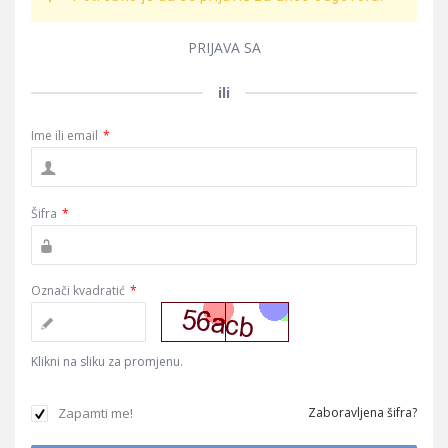
PRIJAVA SA
ili
Ime ili email
*
Šifra
*
Označi kvadratić
*
Klikni na sliku za promjenu.
Zapamti me!
Zaboravljena šifra?