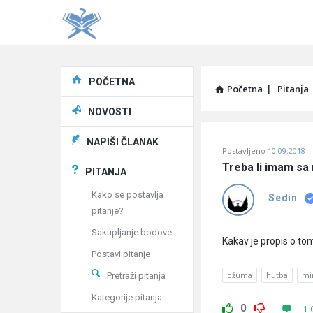
Explore
POČETNA
Početna
|
Pitanja
NOVOSTI
Pitaj
NAPIŠI ČLANAK
Postavljeno
10.09.2018
Učene
Treba li imam sa
PITANJA
®
Kako se postavlja
Sedin
pitanje?
Latest
Sakupljanje bodove
Pitanja
Kakav je propis o t
Postavi pitanje
džuma
hutba
mi
Pretraži pitanja
Kategorije pitanja
0
1 