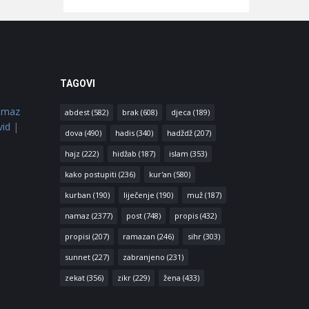
TAGOVI
amaz
abdest
(582)
brak
(608)
djeca
(189)
vid
|
dova
(490)
hadis
(340)
hadždž
(207)
hajz
(222)
hidžab
(187)
islam
(353)
kako postupiti
(236)
kur'an
(580)
kurban
(190)
liječenje
(190)
muž
(187)
namaz
(2377)
post
(748)
propis
(432)
propisi
(207)
ramazan
(246)
sihr
(303)
sunnet
(227)
zabranjeno
(231)
zekat
(356)
zikr
(229)
žena
(433)