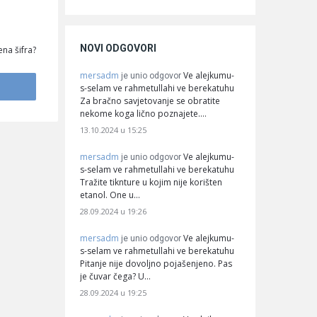
NOVI ODGOVORI
na šifra?
mersadm
Ve alejkumu-
je unio odgovor
s-selam ve rahmetullahi ve berekatuhu
Za bračno savjetovanje se obratite
nekome koga lično poznajete.…
13.10.2024 u 15:25
mersadm
Ve alejkumu-
je unio odgovor
s-selam ve rahmetullahi ve berekatuhu
Tražite tiknture u kojim nije korišten
etanol. One u…
28.09.2024 u 19:26
mersadm
Ve alejkumu-
je unio odgovor
s-selam ve rahmetullahi ve berekatuhu
Pitanje nije dovoljno pojašenjeno. Pas
je čuvar čega? U…
28.09.2024 u 19:25