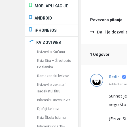
MOB. APLIKACIJE
ANDROID
Povezana pitanja
iPHONE iOS
Da li je dozvo
KVIZOVI WEB
Kvizovi o Kur'anu
1 Odgovor
Kviz Sira – Životopis
Poslanika
Ramazanski kvizovi
Sedin
Added an an
Kvizovi o zekatu i
sadekatul fitru
Sunnet je
Islamski Dnevni Kviz
nego što
Dječiji kvizovi
Kviz Škola Islama
(Fetve St
Islamski Kviz 18+