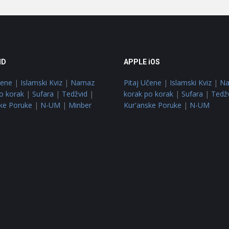
ID
APPLE iOS
čene
|
Islamski Kviz
|
Namaz
Pitaj Učene
|
Islamski Kviz
|
N
o korak
|
Sufara
|
Tedžvid
|
korak po korak
|
Sufara
|
Tedž
ke Poruke
|
N-UM
|
Minber
Kur'anske Poruke
|
N-UM