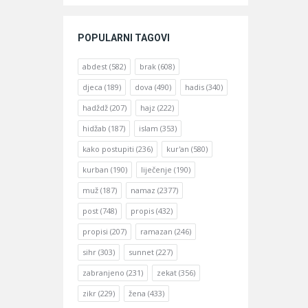
POPULARNI TAGOVI
abdest
(582)
brak
(608)
djeca
(189)
dova
(490)
hadis
(340)
hadždž
(207)
hajz
(222)
hidžab
(187)
islam
(353)
kako postupiti
(236)
kur'an
(580)
kurban
(190)
liječenje
(190)
muž
(187)
namaz
(2377)
post
(748)
propis
(432)
propisi
(207)
ramazan
(246)
sihr
(303)
sunnet
(227)
zabranjeno
(231)
zekat
(356)
zikr
(229)
žena
(433)