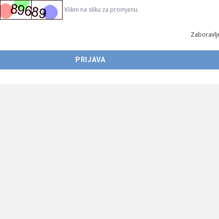
Klikni na sliku za promjenu.
Zaboravlje