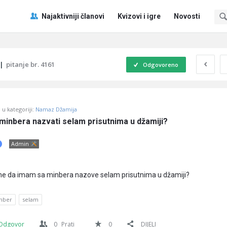
Pitaj
Pitaj
Najaktivniji članovi
Kvizovi i igre
Novosti
Učene
Učene
®
®
Navigacija
|
pitanje br. 4161
Odgovoreno
u kategoriji:
Namaz Džamija
 minbera nazvati selam prisutnima u džamiji?
Admin
ome da imam sa minbera nazove selam prisutnima u džamiji?
nber
selam
Odgovor
0
Prati
0
DIJELI