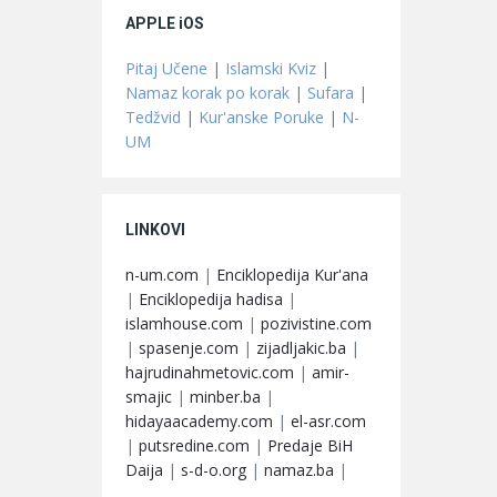
APPLE iOS
Pitaj Učene
|
Islamski Kviz
|
Namaz korak po korak
|
Sufara
|
Tedžvid
|
Kur'anske Poruke
|
N-
UM
LINKOVI
n-um.com
|
Enciklopedija Kur'ana
|
Enciklopedija hadisa
|
islamhouse.com
|
pozivistine.com
|
spasenje.com
|
zijadljakic.ba
|
hajrudinahmetovic.com
|
amir-
smajic
|
minber.ba
|
hidayaacademy.com
|
el-asr.com
|
putsredine.com
|
Predaje BiH
Daija
|
s-d-o.org
|
namaz.ba
|