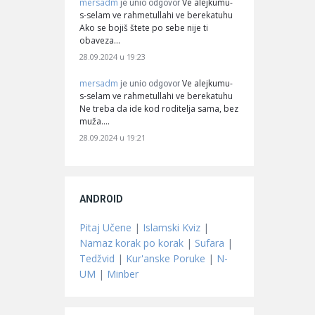
mersadm
Ve alejkumu-
je unio odgovor
s-selam ve rahmetullahi ve berekatuhu
Ako se bojiš štete po sebe nije ti
obaveza…
28.09.2024 u 19:23
mersadm
Ve alejkumu-
je unio odgovor
s-selam ve rahmetullahi ve berekatuhu
Ne treba da ide kod roditelja sama, bez
muža.…
28.09.2024 u 19:21
ANDROID
Pitaj Učene
|
Islamski Kviz
|
Namaz korak po korak
|
Sufara
|
Tedžvid
|
Kur'anske Poruke
|
N-
UM
|
Minber