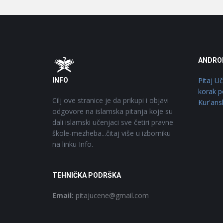
Footer
O
ANDRO
Pitaj U
INFO
korak p
Cilj ove stranice je da prikupi i objavi
Kur'ans
odgovore na islamska pitanja koje su
dali islamski učenjaci sve četiri pravne
škole-mezheba...čitaj više u izborniku
na linku Info.
TEHNIČKA PODRŠKA
Email:
pitajucene@gmail.com