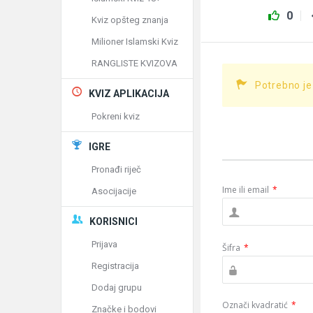
0
Kviz opšteg znanja
Milioner Islamski Kviz
RANGLISTE KVIZOVA
Potrebno je
KVIZ APLIKACIJA
Pokreni kviz
IGRE
Pronađi riječ
Ime ili email
*
Asocijacije
KORISNICI
Prijava
Šifra
*
Registracija
Dodaj grupu
Označi kvadratić
*
Značke i bodovi