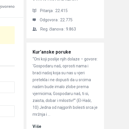
dgovoreno
Pitanja :
22.415
Odgovora :
22.775
Reg. članova :
9.863
Članci
Kur'anske poruke
“Oni koji poslije njih dolaze – govore:
‘Gospodaru naš, oprosti nama i
braći našoj koja su nas u vjeri
pretekla i ne dopusti da u srcima
našim bude imalo zlobe prema
vjernicima; Gospodaru naš, ti si,
zaista, dobar i milostiv!'” (El-Hašr,
10) Jedna od najgorih bolesti srca je
mržnja i ...
Više