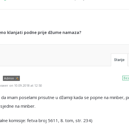
ljeno klanjati podne prije džume namaza?
Starije
Bes
Admin
swer on 10.09.2018 at 12:50
 da imam poselami prisutne u džamiji kada se popne na minber, pr
 sjedne na minber.
alne komisije: fetva broj 5611, 8. tom, str. 234)