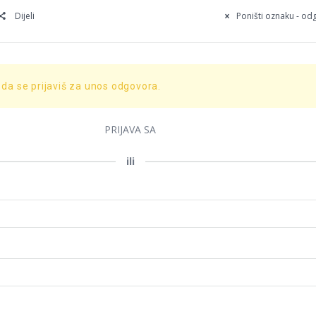
Dijeli
Poništi oznaku - o
 da se prijaviš za unos odgovora.
PRIJAVA SA
ili