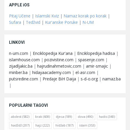
APPLE iOS
Pitaj Učene
|
Islamski Kviz
|
Namaz korak po korak
|
Sufara
|
Tedžvid
|
Kur'anske Poruke
|
N-UM
LINKOVI
n-um.com
|
Enciklopedija Kur'ana
|
Enciklopedija hadisa
|
islamhouse.com
|
pozivistine.com
|
spasenje.com
|
zijadljakic.ba
|
hajrudinahmetovic.com
|
amir-smajic
|
minber.ba
|
hidayaacademy.com
|
el-asr.com
|
putsredine.com
|
Predaje BiH Daija
|
s-d-o.org
|
namaz.ba
|
POPULARNI TAGOVI
abdest
(582)
brak
(608)
djeca
(189)
dova
(490)
hadis
(340)
hadždž
(207)
hajz
(222)
hidžab
(187)
islam
(353)