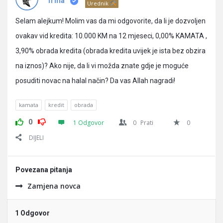
Pitanja
Irma
Urednik
Selam alejkum! Molim vas da mi odgovorite, da li je dozvoljen
ovakav vid kredita: 10.000 KM na 12 mjeseci, 0,00% KAMATA ,
3,90% obrada kredita (obrada kredita uvijek je ista bez obzira
na iznos)? Ako nije, da li vi možda znate gdje je moguće
posuditi novac na halal način? Da vas Allah nagradi!
kamata
kredit
obrada
0
1 Odgovor
0
Prati
0
DIJELI
Povezana pitanja
Zamjena novca
1 Odgovor