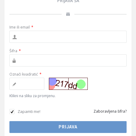
PRIJAVA SA
ili
Ime ili email
*
Šifra
*
Označi kvadratić
*
Klikni na sliku za promjenu.
Zapamti me!
Zaboravljena šifra?