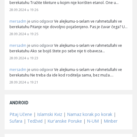
berekatuhu Tražite tiknture u kojim nije korišten etanol. One u…
28.09.2024 u 19:26
mersadm
Ve alejkumu-s-selam ve rahmetullahi ve
je unio odgovor
berekatuhu Pitanje nije dovoljno pojašenjeno. Pas je čuvar čega? U…
28.09.2024 u 19:25
mersadm
Ve alejkumu-s-selam ve rahmetullahi ve
je unio odgovor
berekatuhu Ako se bojiš štete po sebe nije ti obaveza…
28.09.2024 u 19:23
mersadm
Ve alejkumu-s-selam ve rahmetullahi ve
je unio odgovor
berekatuhu Ne treba da ide kod roditelja sama, bez muža.…
28.09.2024 u 19:21
ANDROID
Pitaj Učene
|
Islamski Kviz
|
Namaz korak po korak
|
Sufara
|
Tedžvid
|
Kur'anske Poruke
|
N-UM
|
Minber