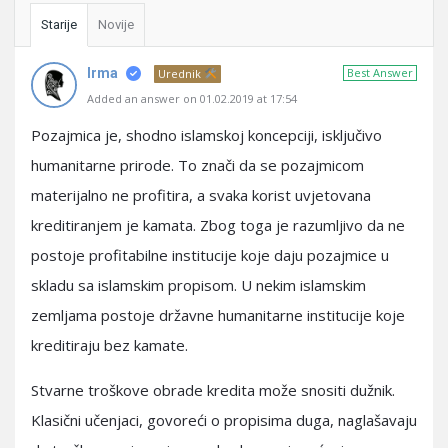
Starije
Novije
Irma
Best Answer
Urednik
Added an answer on 01.02.2019 at 17:54
Pozajmica je, shodno islamskoj koncepciji, isključivo
humanitarne prirode. To znači da se pozajmicom
materijalno ne profitira, a svaka korist uvjetovana
kreditiranjem je kamata. Zbog toga je razumljivo da ne
postoje profitabilne institucije koje daju pozajmice u
skladu sa islamskim propisom. U nekim islamskim
zemljama postoje državne humanitarne institucije koje
kreditiraju bez kamate.
Stvarne troškove obrade kredita može snositi dužnik.
Klasični učenjaci, govoreći o propisima duga, naglašavaju