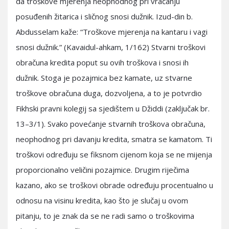
da troškove mjerenja neophodnog pri vraćanju
posuđenih žitarica i sličnog snosi dužnik. Izud-din b.
Abdusselam kaže: “Troškove mjerenja na kantaru i vagi
snosi dužnik.” (Kavaidul-ahkam, 1/162) Stvarni troškovi
obračuna kredita poput su ovih troškova i snosi ih
dužnik. Stoga je pozajmica bez kamate, uz stvarne
troškove obračuna duga, dozvoljena, a to je potvrdio
Fikhski pravni kolegij sa sjedištem u Džiddi (zaključak br.
13–3/1). Svako povećanje stvarnih troškova obračuna,
neophodnog pri davanju kredita, smatra se kamatom. Ti
troškovi određuju se fiksnom cijenom koja se ne mijenja
proporcionalno veličini pozajmice. Drugim riječima
kazano, ako se troškovi obrade određuju procentualno u
odnosu na visinu kredita, kao što je slučaj u ovom
pitanju, to je znak da se ne radi samo o troškovima