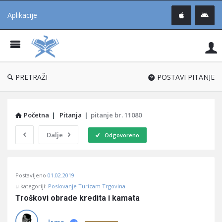
Aplikacije
Pit
Uč
®
PRETRAŽI
POSTAVI PITANJE
Početna
|
Pitanja
|
pitanje br. 11080
Dalje
Odgovoreno
Pitaj
Postavljeno
01.02.2019
Učene
u kategoriji:
Poslovanje Turizam Trgovina
®
Troškovi obrade kredita i kamata
Latest