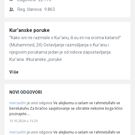
Reg. članova :
9.863
Članci
Kur'anske poruke
“Kako oni ne razmisle o Kur'anu, ili su im na srcima katanci!”
(Muhammed, 24) Ostavljanje razmišljanja o Kur'anu i
njegovim porukama jedan je od vidova zapostavljanja
Kur'ana. #kuranske_poruke
Više
NOVI ODGOVORI
mersadm
Ve alejkumu-s-selam ve rahmetullahi ve
je unio odgovor
berekatuhu Za bračno savjetovanje se obratite nekome koga lično
poznajete.…
13.10.2024 u 15:25
mersadm
Ve alejkumu-s-selam ve rahmetullahi ve
je unio odgovor