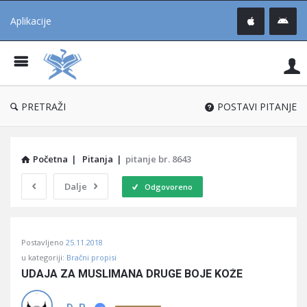
Aplikacije
Pit
Uč
®
PRETRAŽI
POSTAVI PITANJE
Početna
|
Pitanja
|
pitanje br. 8643
Dalje
Odgovoreno
Pitaj
Postavljeno
25.11.2018
Učene
u kategoriji:
Bračni propisi
®
UDAJA ZA MUSLIMANA DRUGE BOJE KOŽE
Latest