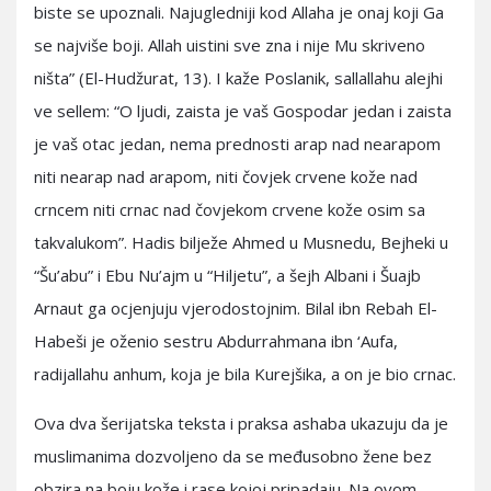
biste se upoznali. Najugledniji kod Allaha je onaj koji Ga
se najviše boji. Allah uistini sve zna i nije Mu skriveno
ništa” (El-Hudžurat, 13). I kaže Poslanik, sallallahu alejhi
ve sellem: “O ljudi, zaista je vaš Gospodar jedan i zaista
je vaš otac jedan, nema prednosti arap nad nearapom
niti nearap nad arapom, niti čovjek crvene kože nad
crncem niti crnac nad čovjekom crvene kože osim sa
takvalukom”. Hadis bilježe Ahmed u Musnedu, Bejheki u
“Šu’abu” i Ebu Nu’ajm u “Hiljetu”, a šejh Albani i Šuajb
Arnaut ga ocjenjuju vjerodostojnim. Bilal ibn Rebah El-
Habeši je oženio sestru Abdurrahmana ibn ‘Aufa,
radijallahu anhum, koja je bila Kurejšika, a on je bio crnac.
Ova dva šerijatska teksta i praksa ashaba ukazuju da je
muslimanima dozvoljeno da se međusobno žene bez
obzira na boju kože i rase kojoj pripadaju. Na ovom