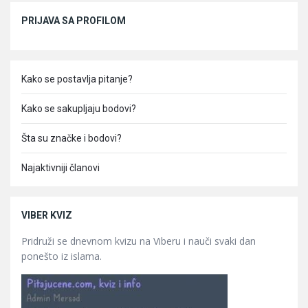
Sidebar
PRIJAVA SA PROFILOM
Kako se postavlja pitanje?
Kako se sakupljaju bodovi?
Šta su značke i bodovi?
Najaktivniji članovi
VIBER KVIZ
Pridruži se dnevnom kvizu na Viberu i nauči svaki dan
ponešto iz islama.