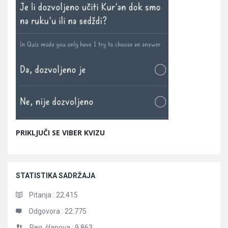
PRIKLJUČI SE VIBER KVIZU
STATISTIKA SADRŽAJA
Pitanja :
22.415
Odgovora :
22.775
Reg. članova :
9.863