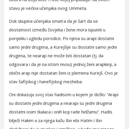
stavu je većina učenjaka ovog Ummeta.
Dok skupina učenjaka smatra da je šart da se
dostatnost između čovjeka i žene mora ispuniti u
porijeklu i ugledu porodice. Po njima su arapi dostatni
samo jedni drugima, a Kurejšije su dostatni samo jedni
drugima, te nearap ne može biti dostatan (tj. da
odgovara i da je na istom nivou) jednoj ženi arapkinji, a
obični arap nije dostatan ženi iz plemena Kurejš. Ovo je
stav šafijskog i hanefijskog mezheba.
Oni dokazuju svoj stav hadisom u kojem je došlo: “Arapi
su dostatni jedni drugima a nearapi su jedni drugima
dostatni osim tkalaca i onih koji rade hidžamu”. Hadis
bilježi Hakim a za njega kažu Ibn ebi Hatim i Ibn