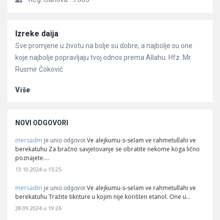
Članci
Izreke daija
Sve promjene u životu na bolje su dobre, a najbolje su one
koje najbolje popravljaju tvoj odnos prema Allahu. Hfz. Mr.
Rusmir Čoković
Više
NOVI ODGOVORI
mersadm
Ve alejkumu-s-selam ve rahmetullahi ve
je unio odgovor
berekatuhu Za bračno savjetovanje se obratite nekome koga lično
poznajete.…
13.10.2024 u 15:25
mersadm
Ve alejkumu-s-selam ve rahmetullahi ve
je unio odgovor
berekatuhu Tražite tiknture u kojim nije korišten etanol. One u…
28.09.2024 u 19:26