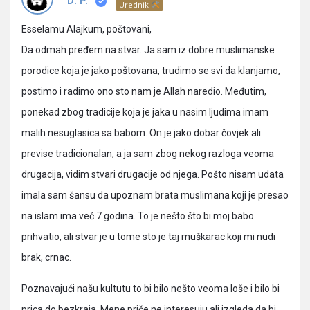
Pitanja
D. P.
Urednik
Esselamu Alajkum, poštovani,
Da odmah pređem na stvar. Ja sam iz dobre muslimanske
porodice koja je jako poštovana, trudimo se svi da klanjamo,
postimo i radimo ono sto nam je Allah naredio. Međutim,
ponekad zbog tradicije koja je jaka u nasim ljudima imam
malih nesuglasica sa babom. On je jako dobar čovjek ali
previse tradicionalan, a ja sam zbog nekog razloga veoma
drugacija, vidim stvari drugacije od njega. Pošto nisam udata
imala sam šansu da upoznam brata muslimana koji je presao
na islam ima već 7 godina. To je nešto što bi moj babo
prihvatio, ali stvar je u tome sto je taj muškarac koji mi nudi
brak, crnac.
Poznavajući našu kultutu to bi bilo nešto veoma loše i bilo bi
prica do bezkraja. Mene priče ne interesuju ali izgleda da bi