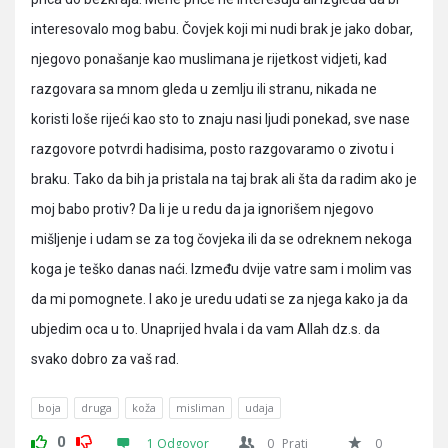
interesovalo mog babu. Čovjek koji mi nudi brak je jako dobar,
njegovo ponašanje kao muslimana je rijetkost vidjeti, kad
razgovara sa mnom gleda u zemlju ili stranu, nikada ne
koristi loše rijeći kao sto to znaju nasi ljudi ponekad, sve nase
razgovore potvrdi hadisima, posto razgovaramo o zivotu i
braku. Tako da bih ja pristala na taj brak ali šta da radim ako je
moj babo protiv? Da li je u redu da ja ignorišem njegovo
mišljenje i udam se za tog čovjeka ili da se odreknem nekoga
koga je teško danas naći. Između dvije vatre sam i molim vas
da mi pomognete. I ako je uredu udati se za njega kako ja da
ubjedim oca u to. Unaprijed hvala i da vam Allah dz.s. da
svako dobro za vaš rad.
boja
druga
koža
misliman
udaja
0
1 Odgovor
0
Prati
0