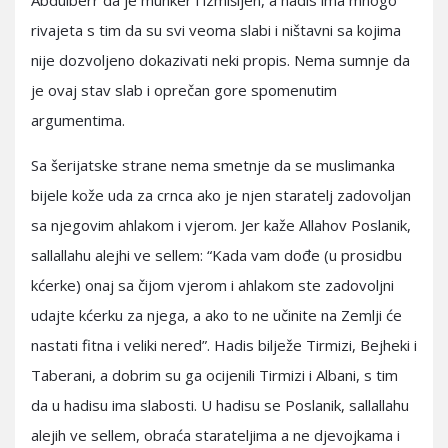
Abdulberr da je munker i izmišljen, a hadis ima mnogo
rivajeta s tim da su svi veoma slabi i ništavni sa kojima
nije dozvoljeno dokazivati neki propis. Nema sumnje da
je ovaj stav slab i oprečan gore spomenutim
argumentima.
Sa šerijatske strane nema smetnje da se muslimanka
bijele kože uda za crnca ako je njen staratelj zadovoljan
sa njegovim ahlakom i vjerom. Jer kaže Allahov Poslanik,
sallallahu alejhi ve sellem: “Kada vam dođe (u prosidbu
kćerke) onaj sa čijom vjerom i ahlakom ste zadovoljni
udajte kćerku za njega, a ako to ne učinite na Zemlji će
nastati fitna i veliki nered”. Hadis bilježe Tirmizi, Bejheki i
Taberani, a dobrim su ga ocijenili Tirmizi i Albani, s tim
da u hadisu ima slabosti. U hadisu se Poslanik, sallallahu
alejih ve sellem, obraća starateljima a ne djevojkama i