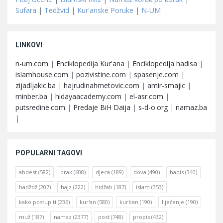
Sufara
|
Tedžvid
|
Kur'anske Poruke
|
N-UM
LINKOVI
n-um.com
|
Enciklopedija Kur'ana
|
Enciklopedija hadisa
|
islamhouse.com
|
pozivistine.com
|
spasenje.com
|
zijadljakic.ba
|
hajrudinahmetovic.com
|
amir-smajic
|
minber.ba
|
hidayaacademy.com
|
el-asr.com
|
putsredine.com
|
Predaje BiH Daija
|
s-d-o.org
|
namaz.ba
|
POPULARNI TAGOVI
abdest
(582)
brak
(608)
djeca
(189)
dova
(490)
hadis
(340)
hadždž
(207)
hajz
(222)
hidžab
(187)
islam
(353)
kako postupiti
(236)
kur'an
(580)
kurban
(190)
liječenje
(190)
muž
(187)
namaz
(2377)
post
(748)
propis
(432)