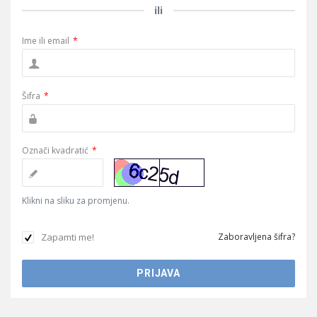
ili
Ime ili email
*
Šifra
*
Označi kvadratić
*
Klikni na sliku za promjenu.
Zapamti me!
Zaboravljena šifra?