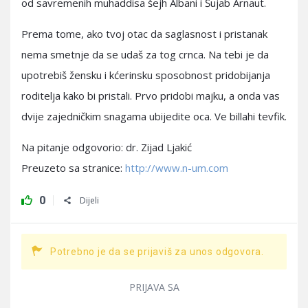
od savremenih muhaddisa šejh Albani i Šujab Arnaut.
Prema tome, ako tvoj otac da saglasnost i pristanak
nema smetnje da se udaš za tog crnca. Na tebi je da
upotrebiš žensku i kćerinsku sposobnost pridobijanja
roditelja kako bi pristali. Prvo pridobi majku, a onda vas
dvije zajedničkim snagama ubijedite oca. Ve billahi tevfik.
Na pitanje odgovorio: dr. Zijad Ljakić
Preuzeto sa stranice:
http://www.n-um.com
0
Dijeli
Potrebno je da se prijaviš za unos odgovora.
PRIJAVA SA