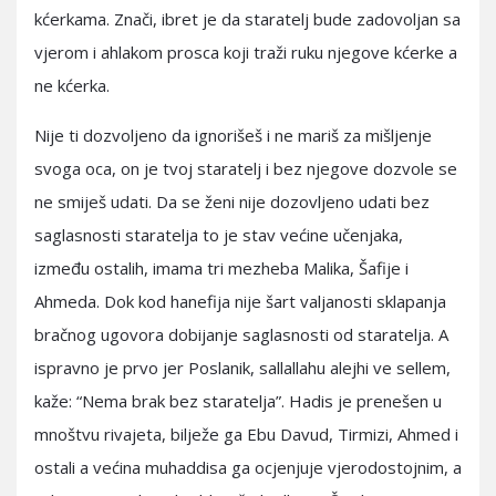
kćerkama. Znači, ibret je da staratelj bude zadovoljan sa
vjerom i ahlakom prosca koji traži ruku njegove kćerke a
ne kćerka.
Nije ti dozvoljeno da ignorišeš i ne mariš za mišljenje
svoga oca, on je tvoj staratelj i bez njegove dozvole se
ne smiješ udati. Da se ženi nije dozovljeno udati bez
saglasnosti staratelja to je stav većine učenjaka,
između ostalih, imama tri mezheba Malika, Šafije i
Ahmeda. Dok kod hanefija nije šart valjanosti sklapanja
bračnog ugovora dobijanje saglasnosti od staratelja. A
ispravno je prvo jer Poslanik, sallallahu alejhi ve sellem,
kaže: “Nema brak bez staratelja”. Hadis je prenešen u
mnoštvu rivajeta, bilježe ga Ebu Davud, Tirmizi, Ahmed i
ostali a većina muhaddisa ga ocjenjuje vjerodostojnim, a