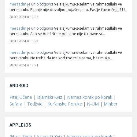
mersadm
Ve alejkumu-s-selam ve rahmetullahi ve
je unio odgovor
berekatuhu Pitanje nije dovoljno pojašenjeno. Pas je čuvar čega? U…
28.09.2024 u 19:25
mersadm
Ve alejkumu-s-selam ve rahmetullahi ve
je unio odgovor
berekatuhu Ako se bojiš štete po sebe nije ti obaveza…
28.09.2024 u 19:23
mersadm
Ve alejkumu-s-selam ve rahmetullahi ve
je unio odgovor
berekatuhu Ne treba da ide kod roditelja sama, bez muža.…
28.09.2024 u 19:21
ANDROID
Pitaj Učene
|
Islamski Kviz
|
Namaz korak po korak
|
Sufara
|
Tedžvid
|
Kur'anske Poruke
|
N-UM
|
Minber
APPLE iOS
Pitaj Učene
|
Islamski Kviz
|
Namaz korak po korak
|