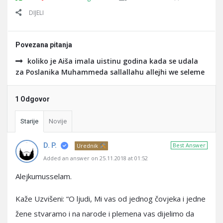
DIJELI
Povezana pitanja
koliko je Aiša imala uistinu godina kada se udala
za Poslanika Muhammeda sallallahu allejhi we seleme
1 Odgovor
Starije
Novije
D. P.
Best Answer
Urednik
Added an answer on 25.11.2018 at 01:52
Alejkumusselam.
Kaže Uzvišeni: “O ljudi, Mi vas od jednog čovjeka i jedne
žene stvaramo i na narode i plemena vas dijelimo da