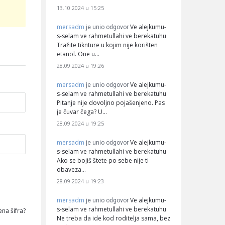
13.10.2024 u 15:25
mersadm
Ve alejkumu-
je unio odgovor
s-selam ve rahmetullahi ve berekatuhu
Tražite tiknture u kojim nije korišten
etanol. One u…
28.09.2024 u 19:26
mersadm
Ve alejkumu-
je unio odgovor
s-selam ve rahmetullahi ve berekatuhu
Pitanje nije dovoljno pojašenjeno. Pas
je čuvar čega? U…
28.09.2024 u 19:25
mersadm
Ve alejkumu-
je unio odgovor
s-selam ve rahmetullahi ve berekatuhu
Ako se bojiš štete po sebe nije ti
obaveza…
28.09.2024 u 19:23
mersadm
Ve alejkumu-
je unio odgovor
s-selam ve rahmetullahi ve berekatuhu
na šifra?
Ne treba da ide kod roditelja sama, bez