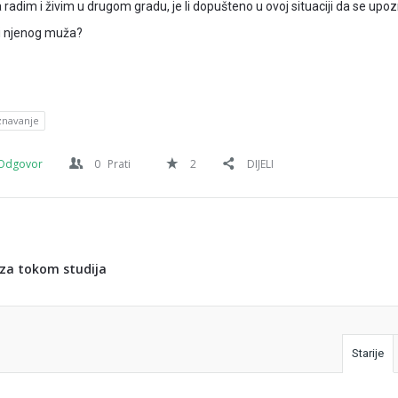
a radim i živim u drugom gradu, je li dopušteno u ovoj situaciji da se up
e i njenog muža?
znavanje
Odgovor
0
Prati
2
DIJELI
za tokom studija
Starije