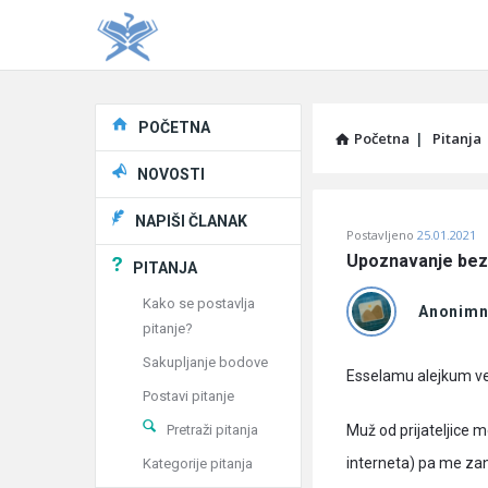
Explore
POČETNA
Početna
|
Pitanja
NOVOSTI
Pitaj
NAPIŠI ČLANAK
Postavljeno
25.01.2021
Učene
Upoznavanje be
PITANJA
®
Kako se postavlja
Anonim
pitanje?
Latest
Sakupljanje bodove
Pitanja
Esselamu alejkum ve
Postavi pitanje
Pretraži pitanja
Muž od prijateljice 
interneta) pa me zani
Kategorije pitanja