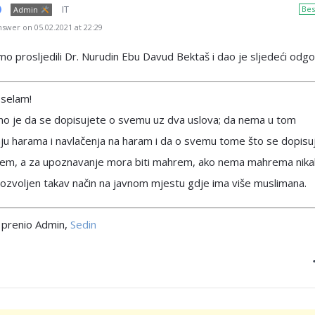
IT
Bes
Admin
swer on 05.02.2021 at 22:29
mo prosljedili Dr. Nurudin Ebu Davud Bektaš i dao je sljedeći odgo
 selam!
no je da se dopisujete o svemu uz dva uslova; da nema u tom
ju harama i navlačenja na haram i da o svemu tome što se dopisu
em, a za upoznavanje mora biti mahrem, ako nema mahrema nika
ozvoljen takav način na javnom mjestu gdje ima više muslimana.
prenio Admin,
Sedin