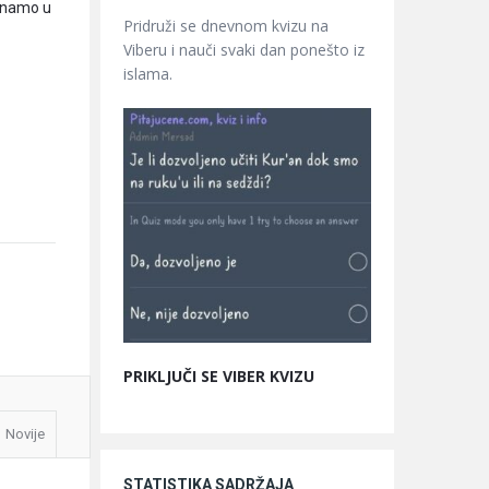
oznamo u
Pridruži se dnevnom kvizu na
Viberu i nauči svaki dan ponešto iz
islama.
PRIKLJUČI SE VIBER KVIZU
Novije
STATISTIKA SADRŽAJA