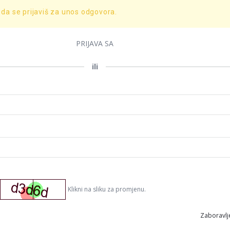
 da se prijaviš za unos odgovora.
PRIJAVA SA
ili
Klikni na sliku za promjenu.
Zaboravlje