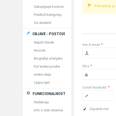
Potrebno je
Sakupljanje bodove
Predloži kategoriju
Svi studenti
OBJAVE - POSTOVI
Napiši članak
Ime ili email
*
Novosti
Biografije učenjaka
Šifra
*
Kur'anske poruke
Izreke daija
Lijepa riječ
Označi kvadratić
*
FUNKCIONALNOST
Redakcija
Zapamti me!
Info o radu stranice