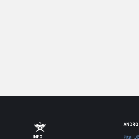
Footer
O
ANDRO
Pitaj U
INFO