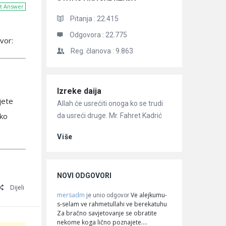
t Answer
Pitanja :
22.415
Odgovora :
22.775
vor:
Reg. članova :
9.863
Članci
Izreke daija
jete
Allah će usrećiti onoga ko se trudi
ko
da usreći druge. Mr. Fahret Kadrić
Više
NOVI ODGOVORI
Dijeli
mersadm
Ve alejkumu-
je unio odgovor
s-selam ve rahmetullahi ve berekatuhu
Za bračno savjetovanje se obratite
nekome koga lično poznajete.…