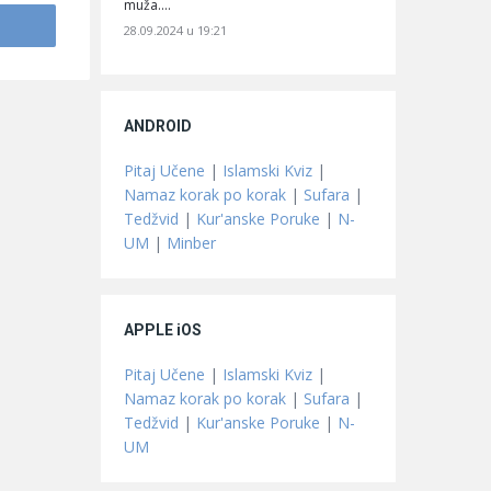
muža.…
28.09.2024 u 19:21
ANDROID
Pitaj Učene
|
Islamski Kviz
|
Namaz korak po korak
|
Sufara
|
Tedžvid
|
Kur'anske Poruke
|
N-
UM
|
Minber
APPLE iOS
Pitaj Učene
|
Islamski Kviz
|
Namaz korak po korak
|
Sufara
|
Tedžvid
|
Kur'anske Poruke
|
N-
UM