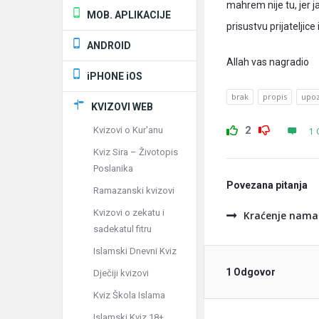
mahrem nije tu, jer j
MOB. APLIKACIJE
prisustvu prijateljic
ANDROID
Allah vas nagradio
iPHONE iOS
brak
propis
upo
KVIZOVI WEB
2
Kvizovi o Kur'anu
1 
Kviz Sira – Životopis
Poslanika
Povezana pitanja
Ramazanski kvizovi
Kvizovi o zekatu i
Kraćenje nama
sadekatul fitru
Islamski Dnevni Kviz
1 Odgovor
Dječiji kvizovi
Kviz Škola Islama
Islamski Kviz 18+