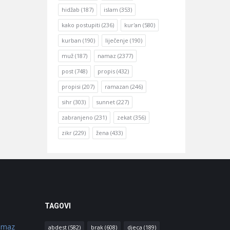
hidžab
(187)
islam
(353)
kako postupiti
(236)
kur'an
(580)
kurban
(190)
liječenje
(190)
muž
(187)
namaz
(2377)
post
(748)
propis
(432)
propisi
(207)
ramazan
(246)
sihr
(303)
sunnet
(227)
zabranjeno
(231)
zekat
(356)
zikr
(229)
žena
(433)
TAGOVI
amaz
abdest
(582)
brak
(608)
djeca
(189)