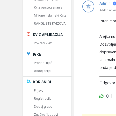
Admin
Kviz opšteg znanja
Added an an
Milioner Islamski Kviz
Pitanje s
RANGLISTE KVIZOVA
KVIZ APLIKACIJA
Alejkumu
Pokreni kviz
Dozvolje
dopisivan
IGRE
zna mahr
Pronađi riječ
onda je d
Asocijacije
KORISNICI
Odgovor 
Prijava
0
Registracija
Dodaj grupu
Značke i bodovi