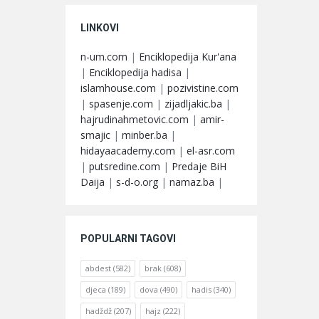
LINKOVI
n-um.com
|
Enciklopedija Kur'ana
|
Enciklopedija hadisa
|
islamhouse.com
|
pozivistine.com
|
spasenje.com
|
zijadljakic.ba
|
hajrudinahmetovic.com
|
amir-
smajic
|
minber.ba
|
hidayaacademy.com
|
el-asr.com
|
putsredine.com
|
Predaje BiH
Daija
|
s-d-o.org
|
namaz.ba
|
POPULARNI TAGOVI
abdest
(582)
brak
(608)
djeca
(189)
dova
(490)
hadis
(340)
hadždž
(207)
hajz
(222)