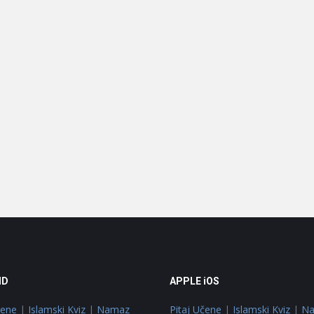
ID
APPLE iOS
čene
|
Islamski Kviz
|
Namaz
Pitaj Učene
|
Islamski Kviz
|
N