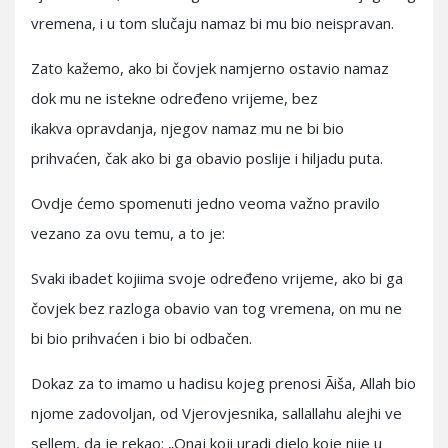
vremena, i u tom slučaju namaz bi mu bio neispravan.
Zato kažemo, ako bi čovjek namjerno ostavio namaz
dok mu ne istekne određeno vrijeme, bez
ikakva opravdanja, njegov namaz mu ne bi bio
prihvaćen, čak ako bi ga obavio poslije i hiljadu puta.
Ovdje ćemo spomenuti jedno veoma važno pravilo
vezano za ovu temu, a to je:
Svaki ibadet kojiima svoje određeno vrijeme, ako bi ga
čovjek bez razloga obavio van tog vremena, on mu ne
bi bio prihvaćen i bio bi odbačen.
Dokaz za to imamo u hadisu kojeg prenosi Ãiša, Allah bio
njome zadovoljan, od Vjerovjesnika, sallallahu alejhi ve
sellem, da je rekao: „Onaj koji uradi djelo koje nije u