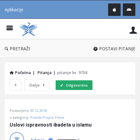
Aplikacije
Pit
Uč
®
PRETRAŽI
POSTAVI PITANJE
Početna
|
Pitanja
|
pitanje br. 9758
Dalje
Odgovoreno
Pitaj
Postavljeno
30.12.2018
Učene
u kategoriji:
Pravila Propisi Fetve
®
Uslovi ispravnosti ibadeta u islamu
Latest