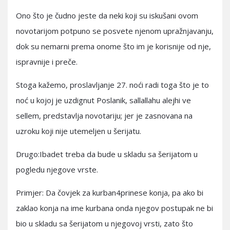
Ono što je čudno jeste da neki koji su iskušani ovom
novotarijom potpuno se posvete njenom upražnjavanju,
dok su nemarni prema onome što im je korisnije od nje,
ispravnije i preče.
Stoga kažemo, proslavljanje 27. noći radi toga što je to
noć u kojoj je uzdignut Poslanik, sallallahu alejhi ve
sellem, predstavlja novotariju; jer je zasnovana na
uzroku koji nije utemeljen u šerijatu.
Drugo:Ibadet treba da bude u skladu sa šerijatom u
pogledu njegove vrste.
Primjer: Da čovjek za kurban4prinese konja, pa ako bi
zaklao konja na ime kurbana onda njegov postupak ne bi
bio u skladu sa šerijatom u njegovoj vrsti, zato što