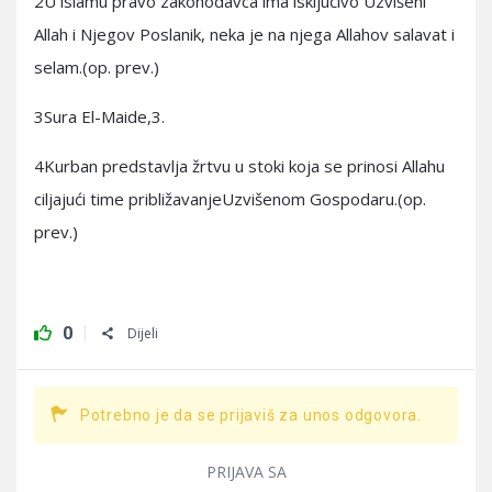
2U islamu pravo zakonodavca ima isključivo Uzvišeni
Allah i Njegov Poslanik, neka je na njega Allahov salavat i
selam.(op. prev.)
3Sura El-Maide,3.
4Kurban predstavlja žrtvu u stoki koja se prinosi Allahu
ciljajući time približavanjeUzvišenom Gospodaru.(op.
prev.)
0
Dijeli
Potrebno je da se prijaviš za unos odgovora.
PRIJAVA SA