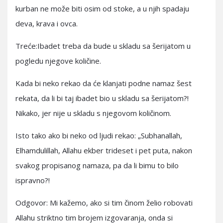
kurban ne može biti osim od stoke, a u njih spadaju
deva, krava i ovca.
Treće:Ibadet treba da bude u skladu sa šerijatom u
pogledu njegove količine.
Kada bi neko rekao da će klanjati podne namaz šest
rekata, da li bi taj ibadet bio u skladu sa šerijatom?!
Nikako, jer nije u skladu s njegovom količinom.
Isto tako ako bi neko od ljudi rekao: „Subhanallah,
Elhamdulillah, Allahu ekber trideset i pet puta, nakon
svakog propisanog namaza, pa da li bimu to bilo
ispravno?!
Odgovor: Mi kažemo, ako si tim činom želio robovati
Allahu striktno tim brojem izgovaranja, onda si