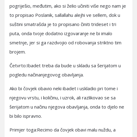
pogriješio, međutim, ako si želio učiniti više nego nam je
to propisao Poslanik, sallallahu alejhi ve sellem, dok u
suštini smatrašda je to propisano činiti trideset i tri
puta, onda tvoje dodatno izgovaranje ne bi imalo
smetnje, jer si ga razdvojio od robovanja striktno tim
brojem.
Četvrto:Ibadet treba da bude u skladu sa šerijatom u
pogledu načinanjegovog obavljanja.
Ako bi čovjek obavio neki ibadet i uskladio pri tome i
njegovu vrstu, i količinu, i uzrok, ali razlikovao se sa
šerijatom u načinu njegova obavljanja, onda to djelo ne
bi bilo ispravno.
Primjer toga:Recimo da čovjek obavi malu nuždu, a