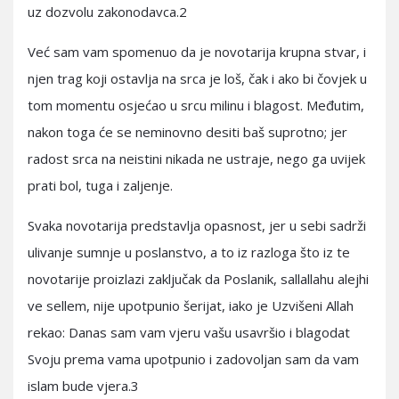
uz dozvolu zakonodavca.2
Već sam vam spomenuo da je novotarija krupna stvar, i
njen trag koji ostavlja na srca je loš, čak i ako bi čovjek u
tom momentu osjećao u srcu milinu i blagost. Međutim,
nakon toga će se neminovno desiti baš suprotno; jer
radost srca na neistini nikada ne ustraje, nego ga uvijek
prati bol, tuga i zaljenje.
Svaka novotarija predstavlja opasnost, jer u sebi sadrži
ulivanje sumnje u poslanstvo, a to iz razloga što iz te
novotarije proizlazi zaključak da Poslanik, sallallahu alejhi
ve sellem, nije upotpunio šerijat, iako je Uzvišeni Allah
rekao: Danas sam vam vjeru vašu usavršio i blagodat
Svoju prema vama upotpunio i zadovoljan sam da vam
islam bude vjera.3