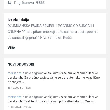
Reg. članova :
9.863
Članci
Izreke daija
DŽUMUANSKA FAJDA 34 JESI LI POCRNIO OD SUNCA ILI
GRIJEHA “Često pitam one koji dođu sa mora:Jesi li pocrnio
od sunca ili grijeha?!” Hfz. Zehrid ef. Rešić
Više
NOVI ODGOVORI
mersadm
Ve alejkumu-s-selam ve rahmetullahi ve
je unio odgovor
berekatuhu Za bračno savjetovanje se obratite nekome koga lično
poznajete.…
13.10.2024 u 15:25
mersadm
Ve alejkumu-s-selam ve rahmetullahi ve
je unio odgovor
berekatuhu Tražite tiknture u kojim nije korišten etanol. One u…
28.09.2024 u 19:26