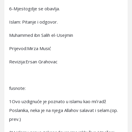
6-Mjestogdje se obavlja.
Islam: Pitanje i odgovor.
Muhammed ibn Salih el-Usejmin
Prijevod:Mirza Musić
Revizija:Ersan Grahovac
fusnote:
1Ovo uzdignuće je poznato u islamu kao miʹradž
Poslanika, neka je na njega Allahov salavat i selam.(op.
prev.)