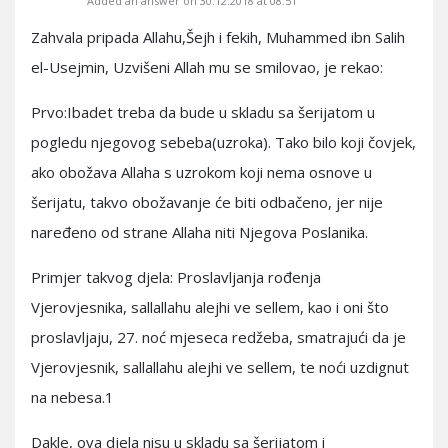
Added an answer on 30.12.2018 at 08:51
Zahvala pripada Allahu,Šejh i fekih, Muhammed ibn Salih
el-Usejmin, Uzvišeni Allah mu se smilovao, je rekao:
Prvo:Ibadet treba da bude u skladu sa šerijatom u
pogledu njegovog sebeba(uzroka). Tako bilo koji čovjek,
ako obožava Allaha s uzrokom koji nema osnove u
šerijatu, takvo obožavanje će biti odbačeno, jer nije
naređeno od strane Allaha niti Njegova Poslanika.
Primjer takvog djela: Proslavljanja rođenja
Vjerovjesnika, sallallahu alejhi ve sellem, kao i oni što
proslavljaju, 27. noć mjeseca redžeba, smatrajući da je
Vjerovjesnik, sallallahu alejhi ve sellem, te noći uzdignut
na nebesa.1
Dakle, ova djela nisu u skladu sa šerijatom i