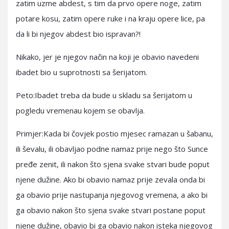
zatim uzme abdest, s tim da prvo opere noge, zatim
potare kosu, zatim opere ruke i na kraju opere lice, pa
da li bi njegov abdest bio ispravan?!
Nikako, jer je njegov način na koji je obavio navedeni
ibadet bio u suprotnosti sa šerijatom.
Peto:Ibadet treba da bude u skladu sa šerijatom u
pogledu vremenau kojem se obavlja.
Primjer:Kada bi čovjek postio mjesec ramazan u šabanu,
ili ševalu, ili obavljao podne namaz prije nego što Sunce
pređe zenit, ili nakon što sjena svake stvari bude poput
njene dužine. Ako bi obavio namaz prije zevala onda bi
ga obavio prije nastupanja njegovog vremena, a ako bi
ga obavio nakon što sjena svake stvari postane poput
njene dužine, obavio bi ga obavio nakon isteka njegovog