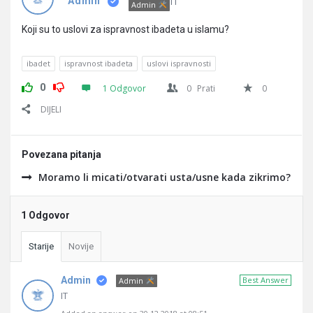
Pitanja
IT
Admin
Admin
Koji su to uslovi za ispravnost ibadeta u islamu?
ibadet
ispravnost ibadeta
uslovi ispravnosti
0
1 Odgovor
0
Prati
0
DIJELI
Povezana pitanja
Moramo li micati/otvarati usta/usne kada zikrimo?
1 Odgovor
Starije
Novije
Admin
Best Answer
Admin
IT