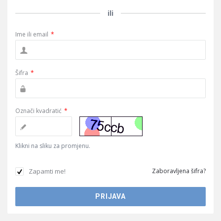
ili
Ime ili email
*
Šifra
*
Označi kvadratić
*
Klikni na sliku za promjenu.
Zapamti me!
Zaboravljena šifra?