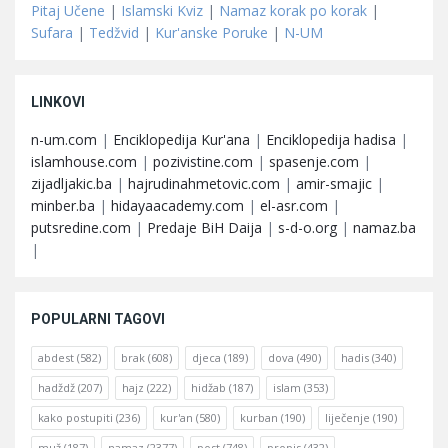
Pitaj Učene
|
Islamski Kviz
|
Namaz korak po korak
|
Sufara
|
Tedžvid
|
Kur'anske Poruke
|
N-UM
LINKOVI
n-um.com
|
Enciklopedija Kur'ana
|
Enciklopedija hadisa
|
islamhouse.com
|
pozivistine.com
|
spasenje.com
|
zijadljakic.ba
|
hajrudinahmetovic.com
|
amir-smajic
|
minber.ba
|
hidayaacademy.com
|
el-asr.com
|
putsredine.com
|
Predaje BiH Daija
|
s-d-o.org
|
namaz.ba
|
POPULARNI TAGOVI
abdest
(582)
brak
(608)
djeca
(189)
dova
(490)
hadis
(340)
hadždž
(207)
hajz
(222)
hidžab
(187)
islam
(353)
kako postupiti
(236)
kur'an
(580)
kurban
(190)
liječenje
(190)
muž
(187)
namaz
(2377)
post
(748)
propis
(432)