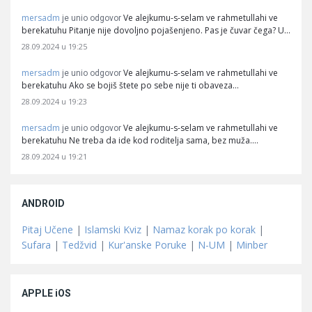
mersadm
Ve alejkumu-s-selam ve rahmetullahi ve
je unio odgovor
berekatuhu Pitanje nije dovoljno pojašenjeno. Pas je čuvar čega? U…
28.09.2024 u 19:25
mersadm
Ve alejkumu-s-selam ve rahmetullahi ve
je unio odgovor
berekatuhu Ako se bojiš štete po sebe nije ti obaveza…
28.09.2024 u 19:23
mersadm
Ve alejkumu-s-selam ve rahmetullahi ve
je unio odgovor
berekatuhu Ne treba da ide kod roditelja sama, bez muža.…
28.09.2024 u 19:21
ANDROID
Pitaj Učene
|
Islamski Kviz
|
Namaz korak po korak
|
Sufara
|
Tedžvid
|
Kur'anske Poruke
|
N-UM
|
Minber
APPLE iOS