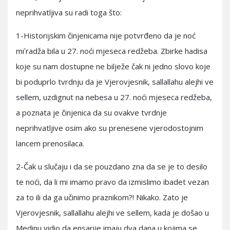
neprihvatljiva su radi toga što:
1-Historijskim činjenicama nije potvrđeno da je noć
miʹradža bila u 27. noći mjeseca redžeba. Zbirke hadisa
koje su nam dostupne ne bilježe čak ni jedno slovo koje
bi poduprlo tvrdnju da je Vjerovjesnik, sallallahu alejhi ve
sellem, uzdignut na nebesa u 27. noći mjeseca redžeba,
a poznata je činjenica da su ovakve tvrdnje
neprihvatljive osim ako su prenesene vjerodostojnim
lancem prenosilaca.
2-Čak u slučaju i da se pouzdano zna da se je to desilo
te noći, da li mi imamo pravo da izmislimo ibadet vezan
za to ili da ga učinimo praznikom?! Nikako. Zato je
Vjerovjesnik, sallallahu alejhi ve sellem, kada je došao u
Medinu vidio da ensarije imaju dva dana u kojima se