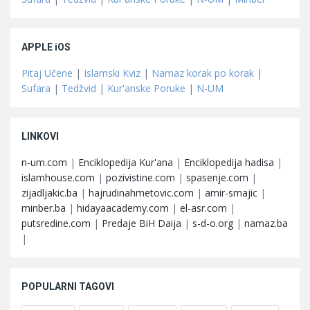
APPLE iOS
Pitaj Učene
|
Islamski Kviz
|
Namaz korak po korak
|
Sufara
|
Tedžvid
|
Kur'anske Poruke
|
N-UM
LINKOVI
n-um.com
|
Enciklopedija Kur'ana
|
Enciklopedija hadisa
|
islamhouse.com
|
pozivistine.com
|
spasenje.com
|
zijadljakic.ba
|
hajrudinahmetovic.com
|
amir-smajic
|
minber.ba
|
hidayaacademy.com
|
el-asr.com
|
putsredine.com
|
Predaje BiH Daija
|
s-d-o.org
|
namaz.ba
|
POPULARNI TAGOVI