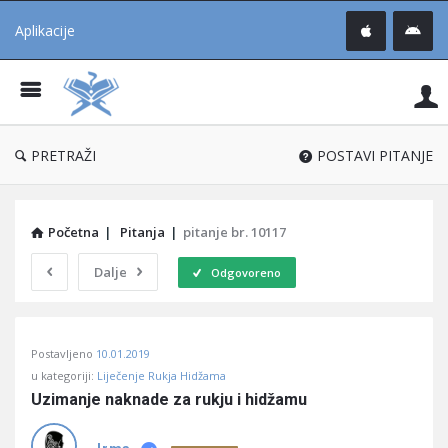
Aplikacije
Pit
Uč
®
PRETRAŽI
POSTAVI PITANJE
Početna
|
Pitanja
|
pitanje br. 10117
Dalje
Odgovoreno
Pitaj
Postavljeno
10.01.2019
Učene
u kategoriji:
Liječenje Rukja Hidžama
®
Uzimanje naknade za rukju i hidžamu
Latest