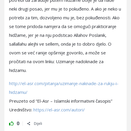
potrebi da zarađuje putem hidžame bolje je da nađe
neki drugi posao, jer mu je to pokuđeno. A ako je neko u
potrebi za tim, dozvoljeno mu je, bez pokuđenosti. Ako
se tome pridoda namjera da se omogući prakticiranje
hidžame, jer je na nju podsticao Allahov Poslanik,
sallallahu alejhi ve sellem, onda je to dobro djelo. O
ovom se već ranije opširnije govorilo, a može se
pročitati na ovom linku: Uzimanje nadoknade za
hidzamu.
http://el-asr.com/pitanja/uzimanje-naknade-za-rukju-i-
hidzamu/
Preuzeto od “El-Asr – Islamski informativni časopis”
Uredništvo:
https://el-asr.com/autori/
0
Dijeli