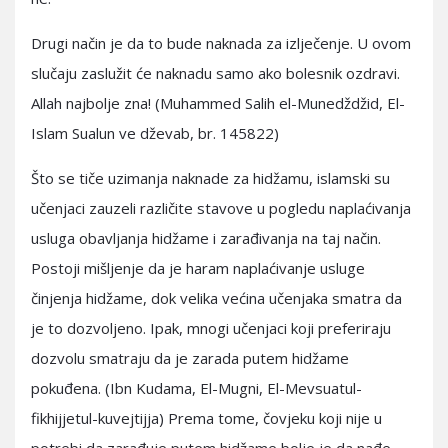
Drugi način je da to bude naknada za izlječenje. U ovom
slučaju zaslužit će naknadu samo ako bolesnik ozdravi.
Allah najbolje zna! (Muhammed Salih el-Munedždžid, El-
Islam Sualun ve dževab, br. 145822)
Što se tiče uzimanja naknade za hidžamu, islamski su
učenjaci zauzeli različite stavove u pogledu naplaćivanja
usluga obavljanja hidžame i zarađivanja na taj način.
Postoji mišljenje da je haram naplaćivanje usluge
činjenja hidžame, dok velika većina učenjaka smatra da
je to dozvoljeno. Ipak, mnogi učenjaci koji preferiraju
dozvolu smatraju da je zarada putem hidžame
pokuđena. (Ibn Kudama, El-Mugni, El-Mevsuatul-
fikhijjetul-kuvejtijja) Prema tome, čovjeku koji nije u