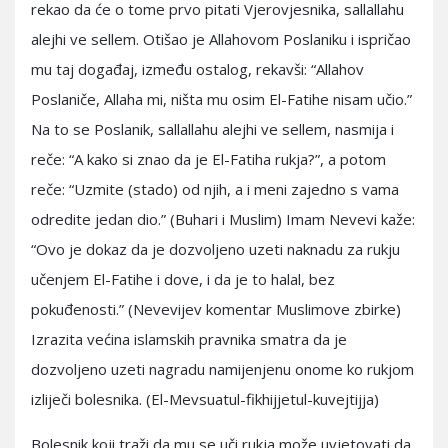
rekao da će o tome prvo pitati Vjerovjesnika, sallallahu
alejhi ve sellem. Otišao je Allahovom Poslaniku i ispričao
mu taj događaj, između ostalog, rekavši: “Allahov
Poslaniče, Allaha mi, ništa mu osim El-Fatihe nisam učio.”
Na to se Poslanik, sallallahu alejhi ve sellem, nasmija i
reče: “A kako si znao da je El-Fatiha rukja?”, a potom
reče: “Uzmite (stado) od njih, a i meni zajedno s vama
odredite jedan dio.” (Buhari i Muslim) Imam Nevevi kaže:
“Ovo je dokaz da je dozvoljeno uzeti naknadu za rukju
učenjem El-Fatihe i dove, i da je to halal, bez
pokuđenosti.” (Nevevijev komentar Muslimove zbirke)
Izrazita većina islamskih pravnika smatra da je
dozvoljeno uzeti nagradu namijenjenu onome ko rukjom
izliječi bolesnika. (El-Mevsuatul-fikhijjetul-kuvejtijja)
Bolesnik koji traži da mu se uči rukja može uvjetovati da