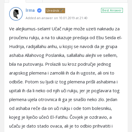
Irma
Best Answer
Urednik
Added an answer on 10.01.2019 at 21:40
Ve alejkumus-selam! Učač rukje može uzeti naknadu za
proučenu rukju, a na to ukazuje predaja od Ebu Seida el-
Hudrija, radijallahu anhu, u kojoj se navodi da je grupa
ashaba Allahovog Poslanika, sallallahu alejhi ve sellem,
bila na putovanju. Prolazili su kroz područje jednog
arapskog plemena i zamolili ih da ih ugoste, ali oni to
odbiše. Potom su ljudi iz tog plemena prišli ashabima i
upitali ih da li neko od njih uči rukju, jer je poglavara tog
plemena ujela otrovnica ili ga je snašlo neko zlo. Jedan
od ashaba reče da on uči rukju i ode tom bolesniku,
kojeg je liječio učeći El-Fatihu. Čovjek je ozdravio, a
učaču je dato stado ovaca, ali je to odbio prihvatiti i