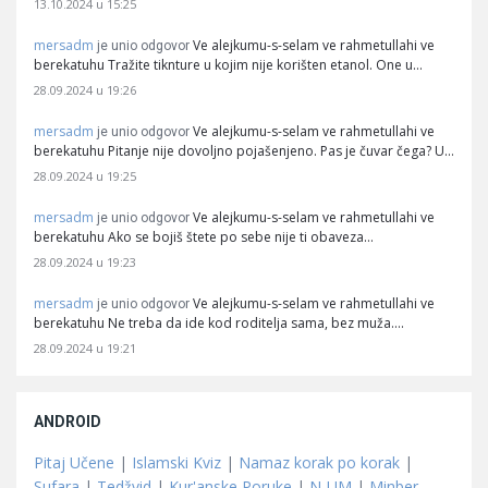
13.10.2024 u 15:25
mersadm
Ve alejkumu-s-selam ve rahmetullahi ve
je unio odgovor
berekatuhu Tražite tiknture u kojim nije korišten etanol. One u…
28.09.2024 u 19:26
mersadm
Ve alejkumu-s-selam ve rahmetullahi ve
je unio odgovor
berekatuhu Pitanje nije dovoljno pojašenjeno. Pas je čuvar čega? U…
28.09.2024 u 19:25
mersadm
Ve alejkumu-s-selam ve rahmetullahi ve
je unio odgovor
berekatuhu Ako se bojiš štete po sebe nije ti obaveza…
28.09.2024 u 19:23
mersadm
Ve alejkumu-s-selam ve rahmetullahi ve
je unio odgovor
berekatuhu Ne treba da ide kod roditelja sama, bez muža.…
28.09.2024 u 19:21
ANDROID
Pitaj Učene
|
Islamski Kviz
|
Namaz korak po korak
|
Sufara
|
Tedžvid
|
Kur'anske Poruke
|
N-UM
|
Minber