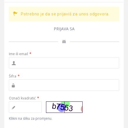
Potrebno je da se prijaviš za unos odgovora.
PRIJAVA SA
ili
Ime ili email
*
Šifra
*
Označi kvadratić
*
Klikni na sliku za promjenu.