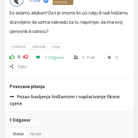
Pitanja
Irma
Urednik
Es-selamu alejkum! Da li je onome ko uči rukju ili radi hidžamu
dozvoljeno da uzima naknadu za to, naprimjer, da ima svoj
cjenovnik ili satnicu?
hidžama
naknada
rukja
0
1 Odgovor
0
Prati
0
DIJELI
Povezana pitanja
Posao bavljenja hidžamom i naplaćivanje fiksne
cijene
1 Odgovor
Starije
Novije