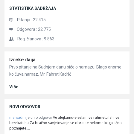
STATISTIKA SADRŽAJA
Pitanja :
22.415
Odgovora :
22.775
Reg. članova :
9.863
Članci
Izreke daija
Prvo pitanje na Sudnjem danu biće o namazu. Blago onome
ko čuva namaz. Mr. Fahret Kadrić
Više
NOVI ODGOVORI
mersadm
Ve alejkumu-s-selam ve rahmetullahi ve
je unio odgovor
berekatuhu Za bračno savjetovanje se obratite nekome koga lično
poznajete.…