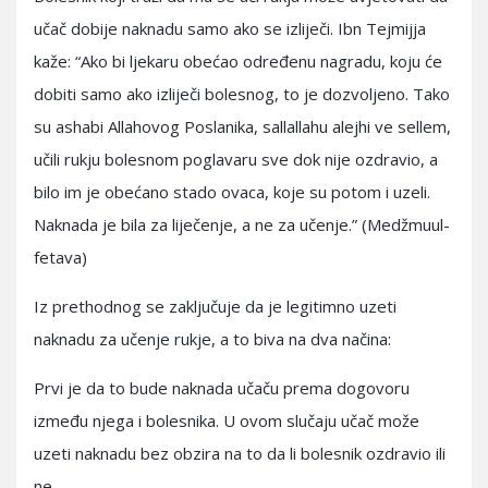
učač dobije naknadu samo ako se izliječi. Ibn Tejmijja
kaže: “Ako bi ljekaru obećao određenu nagradu, koju će
dobiti samo ako izliječi bolesnog, to je dozvoljeno. Tako
su ashabi Allahovog Poslanika, sallallahu alejhi ve sellem,
učili rukju bolesnom poglavaru sve dok nije ozdravio, a
bilo im je obećano stado ovaca, koje su potom i uzeli.
Naknada je bila za liječenje, a ne za učenje.” (Medžmuul-
fetava)
Iz prethodnog se zaključuje da je legitimno uzeti
naknadu za učenje rukje, a to biva na dva načina:
Prvi je da to bude naknada učaču prema dogovoru
između njega i bolesnika. U ovom slučaju učač može
uzeti naknadu bez obzira na to da li bolesnik ozdravio ili
ne.