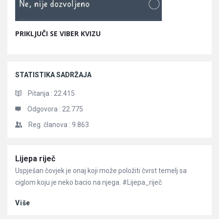
PRIKLJUČI SE VIBER KVIZU
STATISTIKA SADRŽAJA
Pitanja :
22.415
Odgovora :
22.775
Reg. članova :
9.863
Članci
Lijepa riječ
Uspješan čovjek je onaj koji može položiti čvrst temelj sa
ciglom koju je neko bacio na njega. #Lijepa_riječ
Više