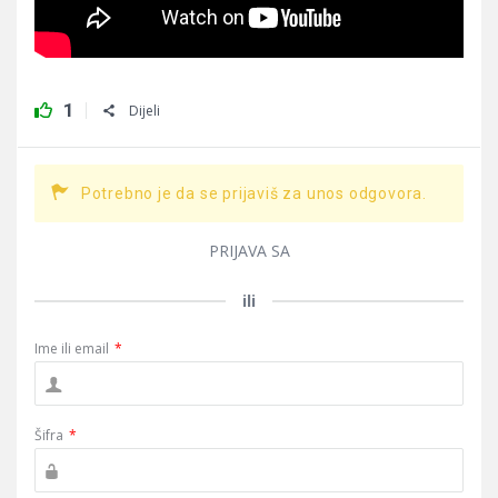
1
Dijeli
Potrebno je da se prijaviš za unos odgovora.
PRIJAVA SA
ili
Ime ili email
*
Šifra
*