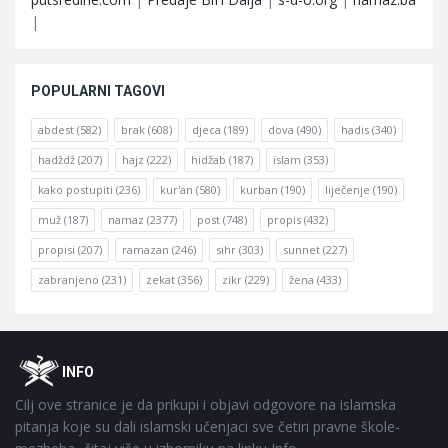
|
POPULARNI TAGOVI
abdest
(582)
brak
(608)
djeca
(189)
dova
(490)
hadis
(340)
hadždž
(207)
hajz
(222)
hidžab
(187)
islam
(353)
kako postupiti
(236)
kur'an
(580)
kurban
(190)
liječenje
(190)
muž
(187)
namaz
(2377)
post
(748)
propis
(432)
propisi
(207)
ramazan
(246)
sihr
(303)
sunnet
(227)
zabranjeno
(231)
zekat
(356)
zikr
(229)
žena
(433)
Footer
O
INFO
Cilj ove stranice je da prikupi i objavi odgovore na islamska
pitanja koje su dali islamski učenjaci sve četiri pravne škole-