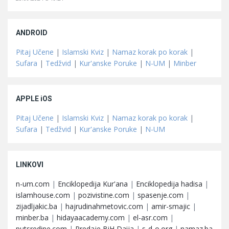
ANDROID
Pitaj Učene
|
Islamski Kviz
|
Namaz korak po korak
|
Sufara
|
Tedžvid
|
Kur'anske Poruke
|
N-UM
|
Minber
APPLE iOS
Pitaj Učene
|
Islamski Kviz
|
Namaz korak po korak
|
Sufara
|
Tedžvid
|
Kur'anske Poruke
|
N-UM
LINKOVI
n-um.com
|
Enciklopedija Kur'ana
|
Enciklopedija hadisa
|
islamhouse.com
|
pozivistine.com
|
spasenje.com
|
zijadljakic.ba
|
hajrudinahmetovic.com
|
amir-smajic
|
minber.ba
|
hidayaacademy.com
|
el-asr.com
|
putsredine.com
|
Predaje BiH Daija
|
s-d-o.org
|
namaz.ba