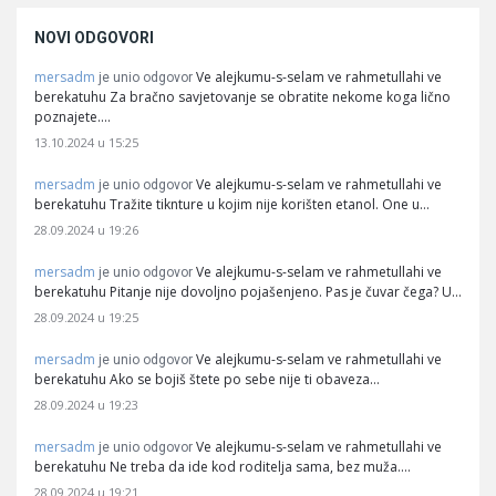
NOVI ODGOVORI
mersadm
Ve alejkumu-s-selam ve rahmetullahi ve
je unio odgovor
berekatuhu Za bračno savjetovanje se obratite nekome koga lično
poznajete.…
13.10.2024 u 15:25
mersadm
Ve alejkumu-s-selam ve rahmetullahi ve
je unio odgovor
berekatuhu Tražite tiknture u kojim nije korišten etanol. One u…
28.09.2024 u 19:26
mersadm
Ve alejkumu-s-selam ve rahmetullahi ve
je unio odgovor
berekatuhu Pitanje nije dovoljno pojašenjeno. Pas je čuvar čega? U…
28.09.2024 u 19:25
mersadm
Ve alejkumu-s-selam ve rahmetullahi ve
je unio odgovor
berekatuhu Ako se bojiš štete po sebe nije ti obaveza…
28.09.2024 u 19:23
mersadm
Ve alejkumu-s-selam ve rahmetullahi ve
je unio odgovor
berekatuhu Ne treba da ide kod roditelja sama, bez muža.…
28.09.2024 u 19:21