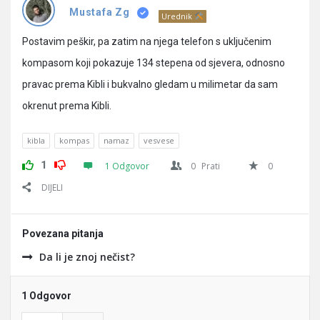
Pitanja
Mustafa Zg
Urednik
Postavim peškir, pa zatim na njega telefon s uključenim
kompasom koji pokazuje 134 stepena od sjevera, odnosno
pravac prema Kibli i bukvalno gledam u milimetar da sam
okrenut prema Kibli.
kibla
kompas
namaz
vesvese
1
1 Odgovor
0
Prati
0
DIJELI
Povezana pitanja
Da li je znoj nečist?
1 Odgovor