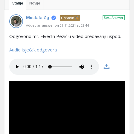
Starije
Novije
Mustafa Zg
Best Answer
Urednik
Added an answer on 09.11.2021 at 02:44
Odgovorio mr. Elvedin Pezić u video predavanju ispod.
Audio isječak odgovora