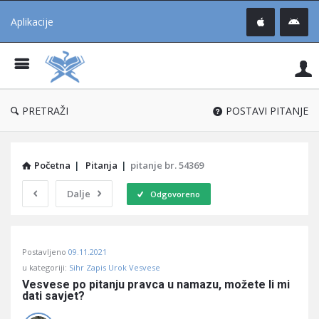
Aplikacije
Pit
Uč
®
PRETRAŽI
POSTAVI PITANJE
Početna
|
Pitanja
|
pitanje br. 54369
Dalje
Odgovoreno
Pitaj
Postavljeno
09.11.2021
Učene
u kategoriji:
Sihr Zapis Urok Vesvese
®
Vesvese po pitanju pravca u namazu, možete li mi 
dati savjet?
Latest