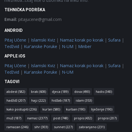
mezheba...čitaj više u izborniku na linku Info.
TEHNIČKA PODRŠKA
Email:
pitajucene@gmail.com
ANDROID
Pitaj Učene
|
Islamski Kviz
|
Namaz korak po korak
|
Sufara
|
Tedžvid
|
Kur'anske Poruke
|
N-UM
|
Minber
APPLE iOS
Pitaj Učene
|
Islamski Kviz
|
Namaz korak po korak
|
Sufara
|
Tedžvid
|
Kur'anske Poruke
|
N-UM
TAGOVI
abdest
(582)
brak
(608)
djeca
(189)
dova
(490)
hadis
(340)
hadždž
(207)
hajz
(222)
hidžab
(187)
islam
(353)
kako postupiti
(236)
kur'an
(580)
kurban
(190)
liječenje
(190)
muž
(187)
namaz
(2377)
post
(748)
propis
(432)
propisi
(207)
ramazan
(246)
sihr
(303)
sunnet
(227)
zabranjeno
(231)