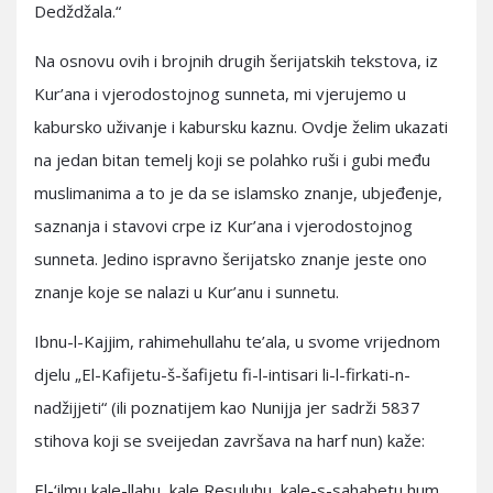
Dedždžala.“
Na osnovu ovih i brojnih drugih šerijatskih tekstova, iz
Kur’ana i vjerodostojnog sunneta, mi vjerujemo u
kabursko uživanje i kabursku kaznu. Ovdje želim ukazati
na jedan bitan temelj koji se polahko ruši i gubi među
muslimanima a to je da se islamsko znanje, ubjeđenje,
saznanja i stavovi crpe iz Kur’ana i vjerodostojnog
sunneta. Jedino ispravno šerijatsko znanje jeste ono
znanje koje se nalazi u Kur’anu i sunnetu.
Ibnu-l-Kajjim, rahimehullahu te’ala, u svome vrijednom
djelu „El-Kafijetu-š-šafijetu fi-l-intisari li-l-firkati-n-
nadžijjeti“ (ili poznatijem kao Nunijja jer sadrži 5837
stihova koji se sveijedan završava na harf nun) kaže:
El-‘ilmu kale-llahu, kale Resuluhu, kale-s-sahabetu hum