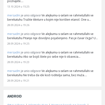
poznajete.…
13.10.2024 u 15:25
mersadm
Ve alejkumu-s-selam ve rahmetullahi ve
je unio odgovor
berekatuhu Tražite tiknture u kojim nije korišten etanol. One u…
28.09.2024 u 19:26
mersadm
Ve alejkumu-s-selam ve rahmetullahi ve
je unio odgovor
berekatuhu Pitanje nije dovoljno pojašenjeno. Pas je čuvar čega? U…
28.09.2024 u 19:25
mersadm
Ve alejkumu-s-selam ve rahmetullahi ve
je unio odgovor
berekatuhu Ako se bojiš štete po sebe nije ti obaveza…
28.09.2024 u 19:23
mersadm
Ve alejkumu-s-selam ve rahmetullahi ve
je unio odgovor
berekatuhu Ne treba da ide kod roditelja sama, bez muža.…
28.09.2024 u 19:21
ANDROID