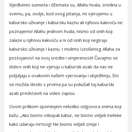
Sljedbenici sunneta i džemata su, Allahu hvala, sredina u
svemu, pa, ovdje, kod ovog pitanja, mi vjerujemo u
kabursko uživanje i kabursku kaznu ali njihovu kakvoću ne
poznajemo! Allahu jedinom hvala, nismo od onih koji
zalaze u njihovu kakvoću a ni od onih koji negiraju
kabursko uživanje i kaznu. I molimo Uzvišenog Allaha za
postojanost na ovoj sredini i umjerenosti! Čuvajmo se
dobro onih koji ne vjeruju u kaburski azab da nas ne
poljuljaju u ovakvom našem vjerovanju i ubjeđenju, što
se možda desilo s prvima pa su pokušali taj kaburski
azab predstaviti na video zapisu.
Ovom prilikom spominjem nekoliko odgovora onima koji
kažu: „Ako bismo otkopali kabur, ne bismo vidjeli meleke
kako udaraju mrtvog! Ne bismo vidjeli zmije i