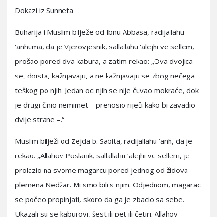
Dokazi iz Sunneta
Buharija i Muslim bilježe od Ibnu Abbasa, radijallahu
‘anhuma, da je Vjerovjesnik, sallallahu ‘alejhi ve sellem,
prošao pored dva kabura, a zatim rekao: „Ova dvojica
se, doista, kažnjavaju, a ne kažnjavaju se zbog nečega
teškog po njih. Jedan od njih se nije čuvao mokraće, dok
je drugi činio nemimet – prenosio riječi kako bi zavadio
dvije strane –.“
Muslim bilježi od Zejda b. Sabita, radijallahu ‘anh, da je
rekao: „Allahov Poslanik, sallallahu ‘alejhi ve sellem, je
prolazio na svome magarcu pored jednog od židova
plemena Nedžar. Mi smo bili s njim. Odjednom, magarac
se počeo propinjati, skoro da ga je zbacio sa sebe.
Ukazali su se kaburovi, šest ili pet ili četiri. Allahov