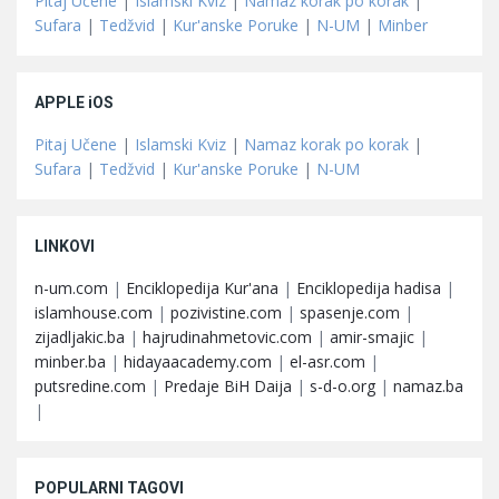
Pitaj Učene
|
Islamski Kviz
|
Namaz korak po korak
|
Sufara
|
Tedžvid
|
Kur'anske Poruke
|
N-UM
|
Minber
APPLE iOS
Pitaj Učene
|
Islamski Kviz
|
Namaz korak po korak
|
Sufara
|
Tedžvid
|
Kur'anske Poruke
|
N-UM
LINKOVI
n-um.com
|
Enciklopedija Kur'ana
|
Enciklopedija hadisa
|
islamhouse.com
|
pozivistine.com
|
spasenje.com
|
zijadljakic.ba
|
hajrudinahmetovic.com
|
amir-smajic
|
minber.ba
|
hidayaacademy.com
|
el-asr.com
|
putsredine.com
|
Predaje BiH Daija
|
s-d-o.org
|
namaz.ba
|
POPULARNI TAGOVI