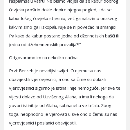
rasplamsalu vatru! Ne bismo vidjeli da se kabur dobrog
čovjeka proširio dokle dopire njegov pogled, i da se
kabur lošeg čovjeka stjesnio, već ga nalazimo onakvog
kakvim smo ga i iskopali. Nije se ni povećao ni smanjio!
Pa kako da kabur postane jedna od džennetskih bašči ili
jedna od džehennemskih provalija?!“
Odgovaramo im na nekoliko načina:
Prvi: Berzeh je nevidljivi svijet. O njemu su nas
obavijestili vjerovjesnici, a ono sa čime su dolazili
vjerovjesnici sigurno je istina i nije nemoguće, jer sve te
vijesti dolaze od Uzvišenog Allaha, a ima li nekoga da
govori istinitije od Allaha, subhanehu ve te’ala. Zbog
toga, neophodno je vjerovati u sve ono o čemu su nas
vjerovjesnici i poslanici obavijestili.