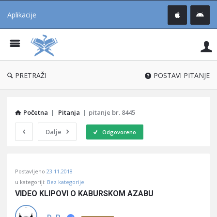
Aplikacije
Pit
Uč
®
PRETRAŽI
POSTAVI PITANJE
Početna
|
Pitanja
|
pitanje br. 8445
Dalje
Odgovoreno
Pitaj
Postavljeno
23.11.2018
Učene
u kategoriji:
Bez kategorije
®
VIDEO KLIPOVI O KABURSKOM AZABU
Latest