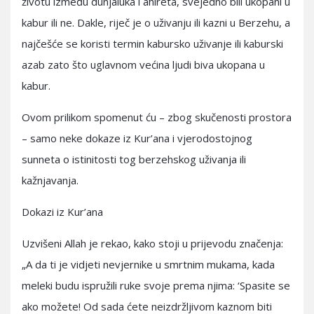
životu između dunjaluka i ahireta, svejedno bili ukopani u
kabur ili ne. Dakle, riječ je o uživanju ili kazni u Berzehu, a
najčešće se koristi termin kabursko uživanje ili kaburski
azab zato što uglavnom većina ljudi biva ukopana u
kabur.
Ovom prilikom spomenut ću – zbog skučenosti prostora
– samo neke dokaze iz Kur’ana i vjerodostojnog
sunneta o istinitosti tog berzehskog uživanja ili
kažnjavanja.
Dokazi iz Kur’ana
Uzvišeni Allah je rekao, kako stoji u prijevodu značenja:
„A da ti je vidjeti nevjernike u smrtnim mukama, kada
meleki budu ispruž‍ili ruke svoje prema njima: ‘Spasite se
ako mož‍ete! Od sada ćete neizdrž‍ljivom kaznom biti