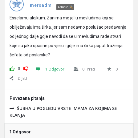
Pitanja
mersadm
Admin
Esselamu alejkum. Zanima me jel u mevludima koji se
obilježavaju ima širka, jer sam nedavno poslušao predavanje
od jednog daije gdje navodi da se u mevludima rade stvari
koje su jako opasne po vjeru i gdje ima širka poput traženja
šefata od poslanike?
0
1 Odgovor
0
Prati
0
DIJELI
Povezana pitanja
ŠUBHA U POGLEDU VRSTE IMAMA ZA KOJIMA SE
KLANJA
1 Odgovor