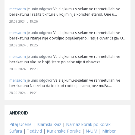
mersadm
Ve alejkumu-s-selam ve rahmetullahi ve
je unio odgovor
berekatuhu Tražite tiknture u kojim nije korišten etanol. One u…
28.09.2024 u 19:26
mersadm
Ve alejkumu-s-selam ve rahmetullahi ve
je unio odgovor
berekatuhu Pitanje nije dovoljno pojašenjeno. Pas je čuvar čega? U…
28.09.2024 u 19:25
mersadm
Ve alejkumu-s-selam ve rahmetullahi ve
je unio odgovor
berekatuhu Ako se bojiš štete po sebe nije ti obaveza…
28.09.2024 u 19:23
mersadm
Ve alejkumu-s-selam ve rahmetullahi ve
je unio odgovor
berekatuhu Ne treba da ide kod roditelja sama, bez muža.…
28.09.2024 u 19:21
ANDROID
Pitaj Učene
|
Islamski Kviz
|
Namaz korak po korak
|
Sufara
|
Tedžvid
|
Kur'anske Poruke
|
N-UM
|
Minber