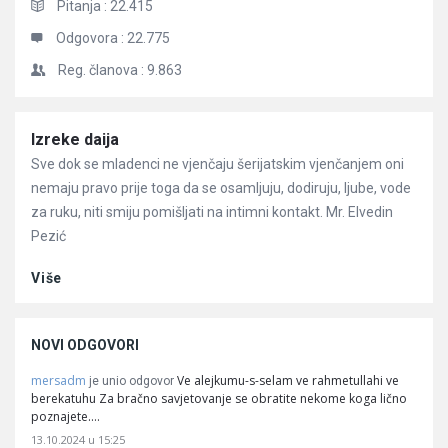
Pitanja :
22.415
Odgovora :
22.775
Reg. članova :
9.863
Članci
Izreke daija
Sve dok se mladenci ne vjenčaju šerijatskim vjenčanjem oni
nemaju pravo prije toga da se osamljuju, dodiruju, ljube, vode
za ruku, niti smiju pomišljati na intimni kontakt. Mr. Elvedin
Pezić
Više
NOVI ODGOVORI
mersadm
Ve alejkumu-s-selam ve rahmetullahi ve
je unio odgovor
berekatuhu Za bračno savjetovanje se obratite nekome koga lično
poznajete.…
13.10.2024 u 15:25