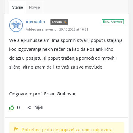
Starije
Novije
mersadm
Best Answer
Admin
Added an answer on 30.10.2023 at 16:31
We alejkumusselam. Ima spornih stvari, poput ustajanja
kod izgovaranja nekih rečenica kao da Poslanik lično
dolazi u posjetu, ili poput traženja pomoći od mrtvih i
slično, ali ne znam da li to važi za sve mevlude.
Odgovorio: prof. Ersan Grahovac
0
Dijeli
Potrebno je da se prijaviš za unos odgovora.