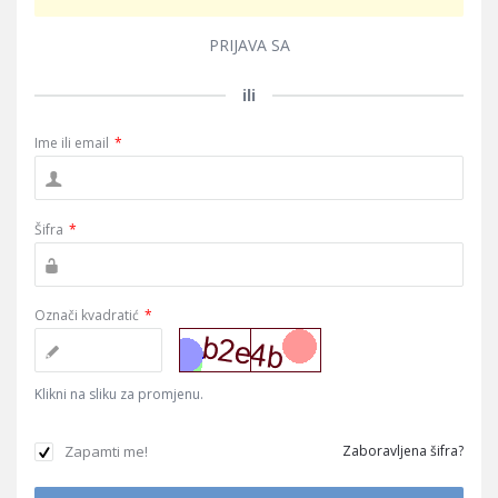
PRIJAVA SA
ili
Ime ili email
*
Šifra
*
Označi kvadratić
*
Klikni na sliku za promjenu.
Zapamti me!
Zaboravljena šifra?