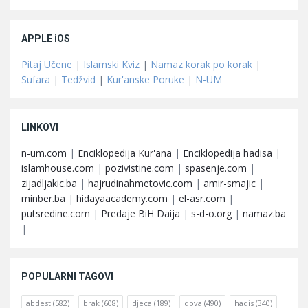
APPLE iOS
Pitaj Učene
|
Islamski Kviz
|
Namaz korak po korak
|
Sufara
|
Tedžvid
|
Kur'anske Poruke
|
N-UM
LINKOVI
n-um.com
|
Enciklopedija Kur'ana
|
Enciklopedija hadisa
|
islamhouse.com
|
pozivistine.com
|
spasenje.com
|
zijadljakic.ba
|
hajrudinahmetovic.com
|
amir-smajic
|
minber.ba
|
hidayaacademy.com
|
el-asr.com
|
putsredine.com
|
Predaje BiH Daija
|
s-d-o.org
|
namaz.ba
|
POPULARNI TAGOVI
abdest
(582)
brak
(608)
djeca
(189)
dova
(490)
hadis
(340)