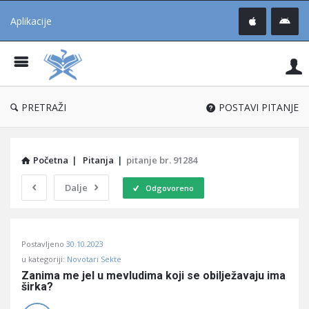
Aplikacije
Pit
Uč
®
PRETRAŽI
POSTAVI PITANJE
Početna
|
Pitanja
|
pitanje br. 91284
Dalje
Odgovoreno
Pitaj
Postavljeno
30.10.2023
Učene
u kategoriji:
Novotari Sekte
®
Zanima me jel u mevludima koji se obilježavaju ima 
širka?
Latest