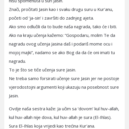
nisu spomenuta u suri Jasin.
Znači, pročitati Jasin kao i svaku drugu suru u Kur'anu,
početi od ‘ja-sin’ i završiti do zadnjeg ajeta.
Ako smo odlučili da to bude naša nagrada, tako će i biti.
Ako na kraju učenja kažemo: “Gospodaru, molim Te da
nagradu ovog učenja Jasina daš i podariš mome ocu i
mojoj majki”, nadamo se ako Bog da da će oni imati tu
nagradu.
To je što se tiče učenja sure Jasin.
Ne treba samo forsirati učenje sure Jasin jer ne postoje
vjerodostojni argumenti koji ukazuju na posebnost sure
Jasin.
Ovdje naša sestra kaže: Ja učim sa ‘dovom’ kul huv-allah,
kul huv-allah nije dova, kul huv-allah je sura (El-Ihlas).
Sura El-Ihlas koja vrijedi kao trećina Kur'ana.