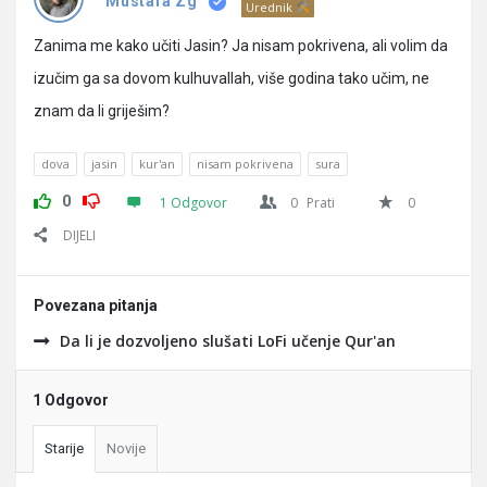
Pitanja
Mustafa Zg
Urednik
Zanima me kako učiti Jasin? Ja nisam pokrivena, ali volim da
izučim ga sa dovom kulhuvallah, više godina tako učim, ne
znam da li griješim?
dova
jasin
kur'an
nisam pokrivena
sura
0
1 Odgovor
0
Prati
0
DIJELI
Povezana pitanja
Da li je dozvoljeno slušati LoFi učenje Qur'an
1 Odgovor
Starije
Novije