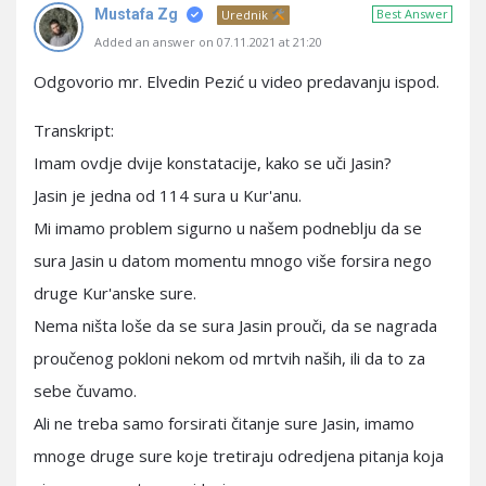
Mustafa Zg
Best Answer
Urednik
Added an answer on 07.11.2021 at 21:20
Odgovorio mr. Elvedin Pezić u video predavanju ispod.
Transkript:
Imam ovdje dvije konstatacije, kako se uči Jasin?
Jasin je jedna od 114 sura u Kur'anu.
Mi imamo problem sigurno u našem podneblju da se
sura Jasin u datom momentu mnogo više forsira nego
druge Kur'anske sure.
Nema ništa loše da se sura Jasin prouči, da se nagrada
proučenog pokloni nekom od mrtvih naših, ili da to za
sebe čuvamo.
Ali ne treba samo forsirati čitanje sure Jasin, imamo
mnoge druge sure koje tretiraju odredjena pitanja koja