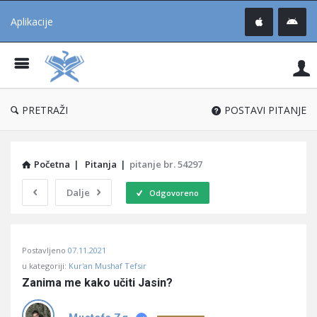
Aplikacije
Pit
Uč
®
PRETRAŽI
POSTAVI PITANJE
Početna
|
Pitanja
|
pitanje br. 54297
Dalje
Odgovoreno
Pitaj
Postavljeno
07.11.2021
Učene
u kategoriji:
Kur'an Mushaf Tefsir
®
Zanima me kako učiti Jasin?
Latest