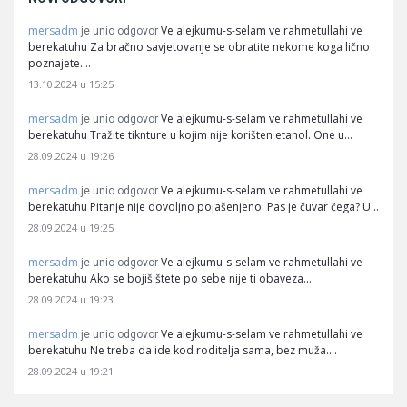
mersadm
Ve alejkumu-s-selam ve rahmetullahi ve
je unio odgovor
berekatuhu Za bračno savjetovanje se obratite nekome koga lično
poznajete.…
13.10.2024 u 15:25
mersadm
Ve alejkumu-s-selam ve rahmetullahi ve
je unio odgovor
berekatuhu Tražite tiknture u kojim nije korišten etanol. One u…
28.09.2024 u 19:26
mersadm
Ve alejkumu-s-selam ve rahmetullahi ve
je unio odgovor
berekatuhu Pitanje nije dovoljno pojašenjeno. Pas je čuvar čega? U…
28.09.2024 u 19:25
mersadm
Ve alejkumu-s-selam ve rahmetullahi ve
je unio odgovor
berekatuhu Ako se bojiš štete po sebe nije ti obaveza…
28.09.2024 u 19:23
mersadm
Ve alejkumu-s-selam ve rahmetullahi ve
je unio odgovor
berekatuhu Ne treba da ide kod roditelja sama, bez muža.…
28.09.2024 u 19:21