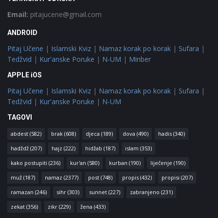
Email:
pitajucene@gmail.com
ANDROID
Pitaj Učene
|
Islamski Kviz
|
Namaz korak po korak
|
Sufara
|
Tedžvid
|
Kur'anske Poruke
|
N-UM
|
Minber
APPLE iOS
Pitaj Učene
|
Islamski Kviz
|
Namaz korak po korak
|
Sufara
|
Tedžvid
|
Kur'anske Poruke
|
N-UM
TAGOVI
abdest
(582)
brak
(608)
djeca
(189)
dova
(490)
hadis
(340)
hadždž
(207)
hajz
(222)
hidžab
(187)
islam
(353)
kako postupiti
(236)
kur'an
(580)
kurban
(190)
liječenje
(190)
muž
(187)
namaz
(2377)
post
(748)
propis
(432)
propisi
(207)
ramazan
(246)
sihr
(303)
sunnet
(227)
zabranjeno
(231)
zekat
(356)
zikr
(229)
žena
(433)