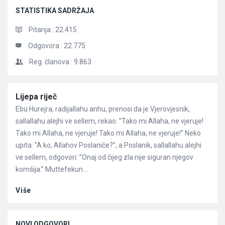
STATISTIKA SADRŽAJA
Pitanja :
22.415
Odgovora :
22.775
Reg. članova :
9.863
Članci
Lijepa riječ
Ebu Hurejra, radijallahu anhu, prenosi da je Vjerovjesnik,
sallallahu alejhi ve sellem, rekao: ”Tako mi Allaha, ne vjeruje!
Tako mi Allaha, ne vjeruje! Tako mi Allaha, ne vjeruje!” Neko
upita: ”A ko, Allahov Poslaniče?”, a Poslanik, sallallahu alejhi
ve sellem, odgovori: ”Onaj od čijeg zla nije siguran njegov
komšija.” Muttefekun ...
Više
NOVI ODGOVORI