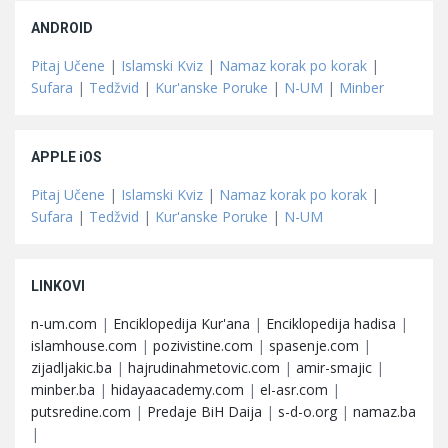
ANDROID
Pitaj Učene
|
Islamski Kviz
|
Namaz korak po korak
|
Sufara
|
Tedžvid
|
Kur'anske Poruke
|
N-UM
|
Minber
APPLE iOS
Pitaj Učene
|
Islamski Kviz
|
Namaz korak po korak
|
Sufara
|
Tedžvid
|
Kur'anske Poruke
|
N-UM
LINKOVI
n-um.com
|
Enciklopedija Kur'ana
|
Enciklopedija hadisa
|
islamhouse.com
|
pozivistine.com
|
spasenje.com
|
zijadljakic.ba
|
hajrudinahmetovic.com
|
amir-smajic
|
minber.ba
|
hidayaacademy.com
|
el-asr.com
|
putsredine.com
|
Predaje BiH Daija
|
s-d-o.org
|
namaz.ba
|