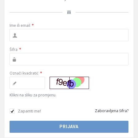
ili
Ime ili email
*
Šifra
*
Označi kvadratić
*
Klikni na sliku za promjenu.
Zapamti me!
Zaboravljena šifra?