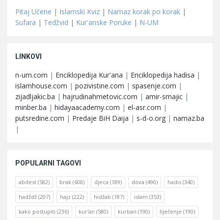
Pitaj Učene
|
Islamski Kviz
|
Namaz korak po korak
|
Sufara
|
Tedžvid
|
Kur'anske Poruke
|
N-UM
LINKOVI
n-um.com
|
Enciklopedija Kur'ana
|
Enciklopedija hadisa
|
islamhouse.com
|
pozivistine.com
|
spasenje.com
|
zijadljakic.ba
|
hajrudinahmetovic.com
|
amir-smajic
|
minber.ba
|
hidayaacademy.com
|
el-asr.com
|
putsredine.com
|
Predaje BiH Daija
|
s-d-o.org
|
namaz.ba
|
POPULARNI TAGOVI
abdest
(582)
brak
(608)
djeca
(189)
dova
(490)
hadis
(340)
hadždž
(207)
hajz
(222)
hidžab
(187)
islam
(353)
kako postupiti
(236)
kur'an
(580)
kurban
(190)
liječenje
(190)