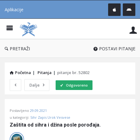
Aplikacije
Pit
Uč
®
PRETRAŽI
POSTAVI PITANJE
Početna
|
Pitanja
|
pitanje br. 52802
Dalje
Odgovoreno
Pitaj
Postavljeno
29.09.2021
Učene
u kategoriji:
Sihr Zapis Urok Vesvese
®
Zaštita od sihra i džina posle porođaja.
Latest