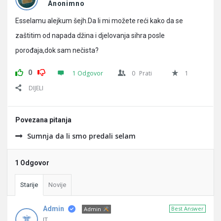
Pitanja
Anonimno
Esselamu alejkum šejh.Da li mi možete reći kako da se
zaštitim od napada džina i djelovanja sihra posle
porođaja,dok sam nečista?
0
1 Odgovor
0
Prati
1
DIJELI
Povezana pitanja
Sumnja da li smo predali selam
1 Odgovor
Starije
Novije
Admin
Best Answer
Admin
IT