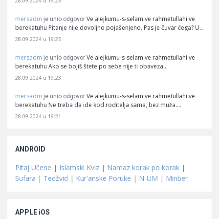
28.09.2024 u 19:26
mersadm
Ve alejkumu-s-selam ve rahmetullahi ve
je unio odgovor
berekatuhu Pitanje nije dovoljno pojašenjeno. Pas je čuvar čega? U…
28.09.2024 u 19:25
mersadm
Ve alejkumu-s-selam ve rahmetullahi ve
je unio odgovor
berekatuhu Ako se bojiš štete po sebe nije ti obaveza…
28.09.2024 u 19:23
mersadm
Ve alejkumu-s-selam ve rahmetullahi ve
je unio odgovor
berekatuhu Ne treba da ide kod roditelja sama, bez muža.…
28.09.2024 u 19:21
ANDROID
Pitaj Učene
|
Islamski Kviz
|
Namaz korak po korak
|
Sufara
|
Tedžvid
|
Kur'anske Poruke
|
N-UM
|
Minber
APPLE iOS