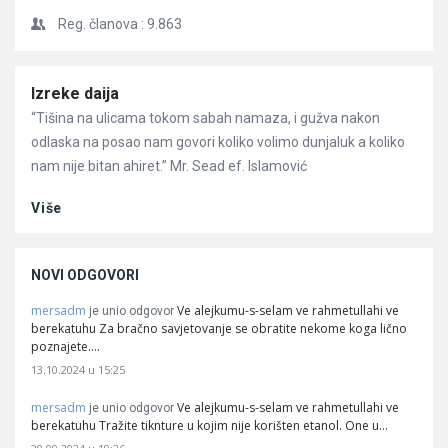
Reg. članova :
9.863
Članci
Izreke daija
“Tišina na ulicama tokom sabah namaza, i gužva nakon
odlaska na posao nam govori koliko volimo dunjaluk a koliko
nam nije bitan ahiret.” Mr. Sead ef. Islamović
Više
NOVI ODGOVORI
mersadm
Ve alejkumu-s-selam ve rahmetullahi ve
je unio odgovor
berekatuhu Za bračno savjetovanje se obratite nekome koga lično
poznajete.…
13.10.2024 u 15:25
mersadm
Ve alejkumu-s-selam ve rahmetullahi ve
je unio odgovor
berekatuhu Tražite tiknture u kojim nije korišten etanol. One u…