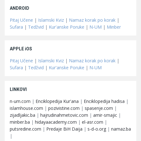
ANDROID
Pitaj Učene
|
Islamski Kviz
|
Namaz korak po korak
|
Sufara
|
Tedžvid
|
Kur'anske Poruke
|
N-UM
|
Minber
APPLE iOS
Pitaj Učene
|
Islamski Kviz
|
Namaz korak po korak
|
Sufara
|
Tedžvid
|
Kur'anske Poruke
|
N-UM
LINKOVI
n-um.com
|
Enciklopedija Kur'ana
|
Enciklopedija hadisa
|
islamhouse.com
|
pozivistine.com
|
spasenje.com
|
zijadljakic.ba
|
hajrudinahmetovic.com
|
amir-smajic
|
minber.ba
|
hidayaacademy.com
|
el-asr.com
|
putsredine.com
|
Predaje BiH Daija
|
s-d-o.org
|
namaz.ba
|