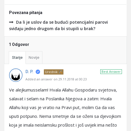
Povezana pitanja
Da li je uslov da se budući potencijalni parovi
sviđaju jedno drugom da bi stupili u brak?
1 Odgovor
Starije
Novije
D. P.
Best Answer
Urednik
Added an answer on 29.11.2018 at 00:23
Ve alejkumusselam! Hvala Allahu Gospodaru svjetova,
salavat i selam na Poslanika Njegova a zatim: Hvala
Allahu koji vas je vratio na Pravi put, molim Ga da vas
uputi potpuno. Nema smetnje da se oženi sa djevojkom
koja je imala neislamsku prošlost i još uvijek ima nešto