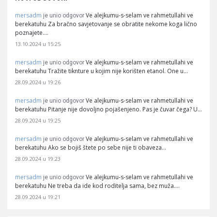
mersadm
Ve alejkumu-s-selam ve rahmetullahi ve
je unio odgovor
berekatuhu Za bračno savjetovanje se obratite nekome koga lično
poznajete.…
13.10.2024 u 15:25
mersadm
Ve alejkumu-s-selam ve rahmetullahi ve
je unio odgovor
berekatuhu Tražite tiknture u kojim nije korišten etanol. One u…
28.09.2024 u 19:26
mersadm
Ve alejkumu-s-selam ve rahmetullahi ve
je unio odgovor
berekatuhu Pitanje nije dovoljno pojašenjeno. Pas je čuvar čega? U…
28.09.2024 u 19:25
mersadm
Ve alejkumu-s-selam ve rahmetullahi ve
je unio odgovor
berekatuhu Ako se bojiš štete po sebe nije ti obaveza…
28.09.2024 u 19:23
mersadm
Ve alejkumu-s-selam ve rahmetullahi ve
je unio odgovor
berekatuhu Ne treba da ide kod roditelja sama, bez muža.…
28.09.2024 u 19:21