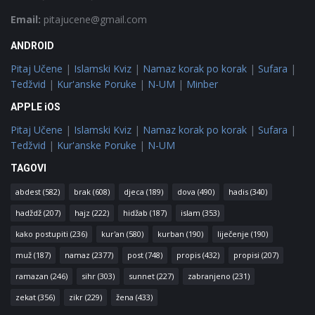
Email:
pitajucene@gmail.com
ANDROID
Pitaj Učene
|
Islamski Kviz
|
Namaz korak po korak
|
Sufara
|
Tedžvid
|
Kur'anske Poruke
|
N-UM
|
Minber
APPLE iOS
Pitaj Učene
|
Islamski Kviz
|
Namaz korak po korak
|
Sufara
|
Tedžvid
|
Kur'anske Poruke
|
N-UM
TAGOVI
abdest
(582)
brak
(608)
djeca
(189)
dova
(490)
hadis
(340)
hadždž
(207)
hajz
(222)
hidžab
(187)
islam
(353)
kako postupiti
(236)
kur'an
(580)
kurban
(190)
liječenje
(190)
muž
(187)
namaz
(2377)
post
(748)
propis
(432)
propisi
(207)
ramazan
(246)
sihr
(303)
sunnet
(227)
zabranjeno
(231)
zekat
(356)
zikr
(229)
žena
(433)