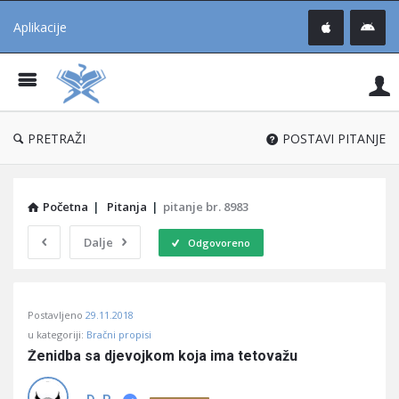
Aplikacije
Pit
Uč
®
PRETRAŽI
POSTAVI PITANJE
Početna
|
Pitanja
|
pitanje br. 8983
Dalje
Odgovoreno
Pitaj
Postavljeno
29.11.2018
Učene
u kategoriji:
Bračni propisi
®
Ženidba sa djevojkom koja ima tetovažu
Latest