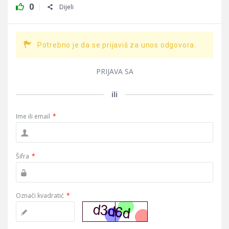
0
Dijeli
Potrebno je da se prijaviš za unos odgovora.
PRIJAVA SA
ili
Ime ili email
*
Šifra
*
Označi kvadratić
*