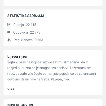
STATISTIKA SADRŽAJA
Pitanja :
22.415
Odgovora :
22.775
Reg. članova :
9.863
Članci
Lijepa riječ
Šejtan uvijek nastoji da razbije saf muslimanima i da ih
razjedini jer zna da je snaga u zajedništvu i džematskom
radu, pa zato vrlo često obmanjuje pojedince da su oni sami
dovoljni i da im niko ne treba. #Lijepa_riječ
Više
NOVI ODGOVORI