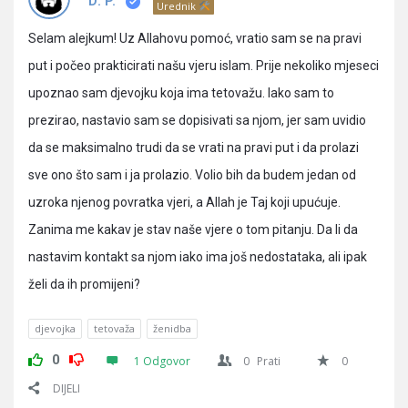
Pitanja
D. P.
Urednik
Selam alejkum! Uz Allahovu pomoć, vratio sam se na pravi
put i počeo prakticirati našu vjeru islam. Prije nekoliko mjeseci
upoznao sam djevojku koja ima tetovažu. Iako sam to
prezirao, nastavio sam se dopisivati sa njom, jer sam uvidio
da se maksimalno trudi da se vrati na pravi put i da prolazi
sve ono što sam i ja prolazio. Volio bih da budem jedan od
uzroka njenog povratka vjeri, a Allah je Taj koji upućuje.
Zanima me kakav je stav naše vjere o tom pitanju. Da li da
nastavim kontakt sa njom iako ima još nedostataka, ali ipak
želi da ih promijeni?
djevojka
tetovaža
ženidba
0
1 Odgovor
0
Prati
0
DIJELI