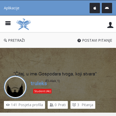
Aplikacije
Pit
Uč
®
PRETRAŽI
POSTAVI PITANJE
truleks
Student (4k)
141
Posjeta profila
0
Prati
3
Pitanja