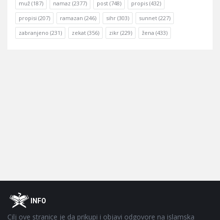
muž
(187)
namaz
(2377)
post
(748)
propis
(432)
propisi
(207)
ramazan
(246)
sihr
(303)
sunnet
(227)
zabranjeno
(231)
zekat
(356)
zikr
(229)
žena
(433)
Footer
O
INFO
Cilj ove stranice je da prikupi i objavi odgovore na islamska