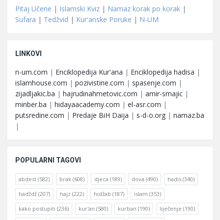
Pitaj Učene
|
Islamski Kviz
|
Namaz korak po korak
|
Sufara
|
Tedžvid
|
Kur'anske Poruke
|
N-UM
LINKOVI
n-um.com
|
Enciklopedija Kur'ana
|
Enciklopedija hadisa
|
islamhouse.com
|
pozivistine.com
|
spasenje.com
|
zijadljakic.ba
|
hajrudinahmetovic.com
|
amir-smajic
|
minber.ba
|
hidayaacademy.com
|
el-asr.com
|
putsredine.com
|
Predaje BiH Daija
|
s-d-o.org
|
namaz.ba
|
POPULARNI TAGOVI
abdest
(582)
brak
(608)
djeca
(189)
dova
(490)
hadis
(340)
hadždž
(207)
hajz
(222)
hidžab
(187)
islam
(353)
kako postupiti
(236)
kur'an
(580)
kurban
(190)
liječenje
(190)