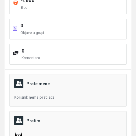
4.600
Bod.
0
Objave u grupi
0
Komentara
Prate mene
Korisnik nema pratilaca.
Pratim