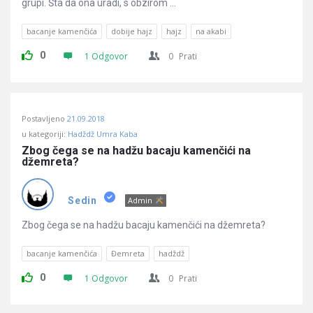
grupi. Šta da ona uradi, s obzirom ...
bacanje kamenčića
dobije hajz
hajz
na akabi
0
1 Odgovor
0
Prati
Postavljeno
21.09.2018
u kategoriji:
Hadždž Umra Kaba
Zbog čega se na hadžu bacaju kamenčići na 
džemreta?
Sedin
Admin
Zbog čega se na hadžu bacaju kamenčići na džemreta?
bacanje kamenčića
Đemreta
hadždž
0
1 Odgovor
0
Prati