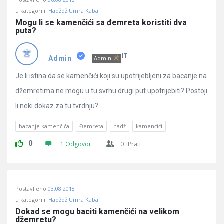
u kategoriji:
Hadždž Umra Kaba
Mogu li se kamenčići sa đemreta koristiti dva 
puta?
IT
Admin
Admin
Je li istina da se kamenčići koji su upotrijebljeni za bacanje na
džemretima ne mogu u tu svrhu drugi put upotrijebiti? Postoji
li neki dokaz za tu tvrdnju? ...
bacanje kamenčića
Đemreta
hadž
kamenćići
0
1 Odgovor
0
Prati
Postavljeno
03.08.2018
u kategoriji:
Hadždž Umra Kaba
Dokad se mogu baciti kamenčići na velikom 
džemretu?