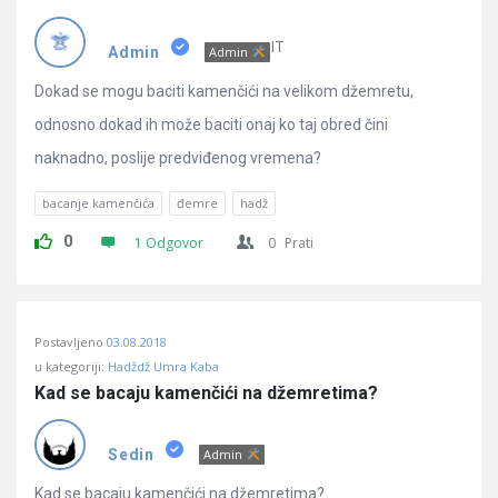
IT
Admin
Admin
Dokad se mogu baciti kamenčići na velikom džemretu,
odnosno dokad ih može baciti onaj ko taj obred čini
naknadno, poslije predviđenog vremena?
bacanje kamenčića
đemre
hadž
0
1 Odgovor
0
Prati
Postavljeno
03.08.2018
u kategoriji:
Hadždž Umra Kaba
Kad se bacaju kamenčići na džemretima?
Sedin
Admin
Kad se bacaju kamenčići na džemretima?