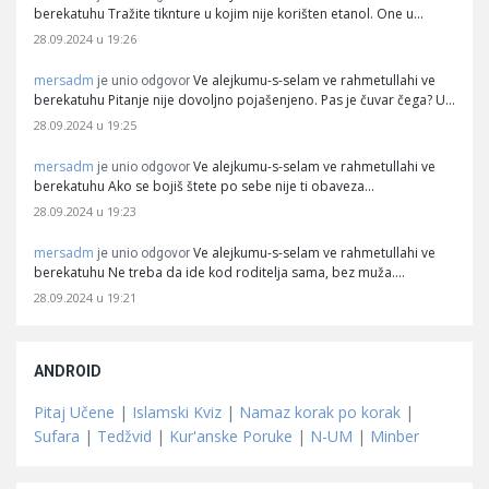
berekatuhu Tražite tiknture u kojim nije korišten etanol. One u…
28.09.2024 u 19:26
mersadm
Ve alejkumu-s-selam ve rahmetullahi ve
je unio odgovor
berekatuhu Pitanje nije dovoljno pojašenjeno. Pas je čuvar čega? U…
28.09.2024 u 19:25
mersadm
Ve alejkumu-s-selam ve rahmetullahi ve
je unio odgovor
berekatuhu Ako se bojiš štete po sebe nije ti obaveza…
28.09.2024 u 19:23
mersadm
Ve alejkumu-s-selam ve rahmetullahi ve
je unio odgovor
berekatuhu Ne treba da ide kod roditelja sama, bez muža.…
28.09.2024 u 19:21
ANDROID
Pitaj Učene
|
Islamski Kviz
|
Namaz korak po korak
|
Sufara
|
Tedžvid
|
Kur'anske Poruke
|
N-UM
|
Minber