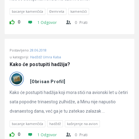
bacanje kamenčića
Đemreta
kamenćići
0
1 Odgovor
0
Prati
Postavljeno
28.06.2018
u kategoriji:
Hadždž Umra Kaba
Kako će postupiti hadžija?
[Obrisan Profil]
Kako će postupiti hadžija koji mora stići na avionski let u četiri
sata popodne trinaestog zulhidže, a Minu nije napustio
dvanaestog dana, već ga je tu zatekao zalazak ...
bacanje kamenčića
hadždž
kašnjenje na avion
0
1 Odgovor
0
Prati