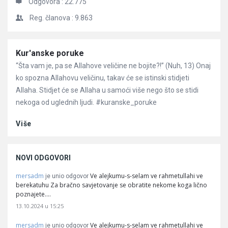
Odgovora :
22.775
Reg. članova :
9.863
Članci
Kur'anske poruke
“Šta vam je, pa se Allahove veličine ne bojite?!” (Nuh, 13) Onaj
ko spozna Allahovu veličinu, takav će se istinski stidjeti
Allaha. Stidjet će se Allaha u samoći više nego što se stidi
nekoga od uglednih ljudi. #kuranske_poruke
Više
NOVI ODGOVORI
mersadm
Ve alejkumu-s-selam ve rahmetullahi ve
je unio odgovor
berekatuhu Za bračno savjetovanje se obratite nekome koga lično
poznajete.…
13.10.2024 u 15:25
mersadm
Ve alejkumu-s-selam ve rahmetullahi ve
je unio odgovor