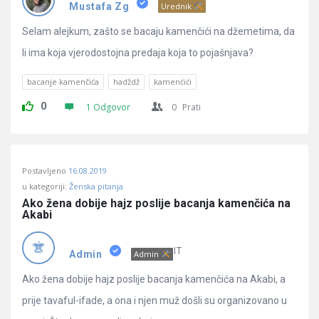
Pitanja
Mustafa Zg
Urednik
Selam alejkum, zašto se bacaju kamenčići na džemetima, da
li ima koja vjerodostojna predaja koja to pojašnjava?
bacanje kamenčića
hadždž
kamenćići
0
1 Odgovor
0
Prati
Postavljeno
16.08.2019
u kategoriji:
Ženska pitanja
Ako žena dobije hajz poslije bacanja kamenčića na 
Akabi
IT
Admin
Admin
Ako žena dobije hajz poslije bacanja kamenčića na Akabi, a
prije tavaful-ifade, a ona i njen muž došli su organizovano u