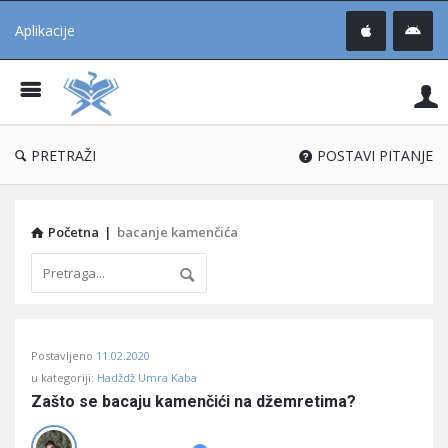
Aplikacije
Pit
Uč
®
PRETRAŽI
POSTAVI PITANJE
Početna
|
bacanje kamenčića
Pitaj
Postavljeno
11.02.2020
Učene
u kategoriji:
Hadždž Umra Kaba
®
Zašto se bacaju kamenčići na džemretima?
Latest