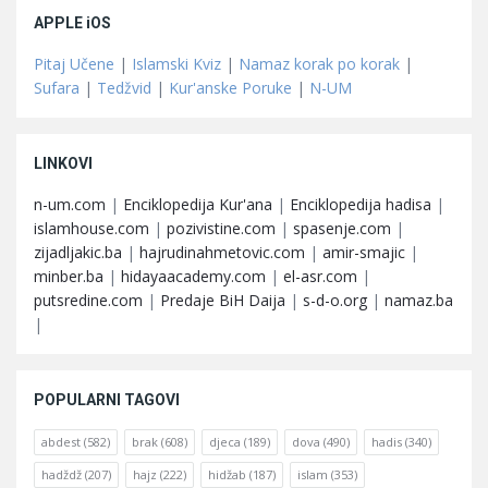
APPLE iOS
Pitaj Učene
|
Islamski Kviz
|
Namaz korak po korak
|
Sufara
|
Tedžvid
|
Kur'anske Poruke
|
N-UM
LINKOVI
n-um.com
|
Enciklopedija Kur'ana
|
Enciklopedija hadisa
|
islamhouse.com
|
pozivistine.com
|
spasenje.com
|
zijadljakic.ba
|
hajrudinahmetovic.com
|
amir-smajic
|
minber.ba
|
hidayaacademy.com
|
el-asr.com
|
putsredine.com
|
Predaje BiH Daija
|
s-d-o.org
|
namaz.ba
|
POPULARNI TAGOVI
abdest
(582)
brak
(608)
djeca
(189)
dova
(490)
hadis
(340)
hadždž
(207)
hajz
(222)
hidžab
(187)
islam
(353)