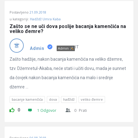
Postavljeno
21.09.2018
u kategoriji:
Hadždž Umra Kaba
Zašto se ne uči dova poslije bacanja kamenčića na 
veliko đemre?
IT
Admin
Admin
Zašto hadžije, nakon bacanja kamenčića na veliko džemre,
tzv. Džemretul-Akaba, neće stati i učiti dovu, mada je sunnet
da čovjek nakon bacanja kamenčića na malo i srednje
džemre ...
bacanje kamenčića
dova
hađždž
veliko đemre
0
1 Odgovor
0
Prati
Postavljeno
06.08.2018