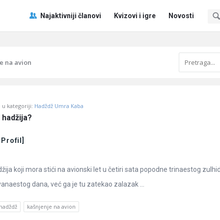
Pitaj
Pitaj
Najaktivniji članovi
Kvizovi i igre
Novosti
Učene
Učene
®
®
Navigacija
e na avion
u kategoriji:
Hadždž Umra Kaba
 hadžija?
 Profil]
žija koji mora stići na avionski let u četiri sata popodne trinaestog zulhi
vanaestog dana, već ga je tu zatekao zalazak ...
hadždž
kašnjenje na avion