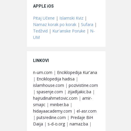
APPLE iOS
Pitaj Učene
|
Islamski Kviz
|
Namaz korak po korak
|
Sufara
|
Tedžvid
|
Kur'anske Poruke
|
N-
UM
LINKOVI
n-um.com
|
Enciklopedija Kur'ana
|
Enciklopedija hadisa
|
islamhouse.com
|
pozivistine.com
|
spasenje.com
|
zijadljakic.ba
|
hajrudinahmetovic.com
|
amir-
smajic
|
minber.ba
|
hidayaacademy.com
|
el-asr.com
|
putsredine.com
|
Predaje BiH
Daija
|
s-d-o.org
|
namaz.ba
|