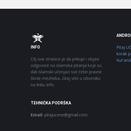
Footer
O
ANDRO
Pitaj U
INFO
korak p
Cilj ove stranice je da prikupi i objavi
Kur'ans
odgovore na islamska pitanja koje su
dali islamski učenjaci sve četiri pravne
škole-mezheba...čitaj više u izborniku
na linku Info.
TEHNIČKA PODRŠKA
Email:
pitajucene@gmail.com