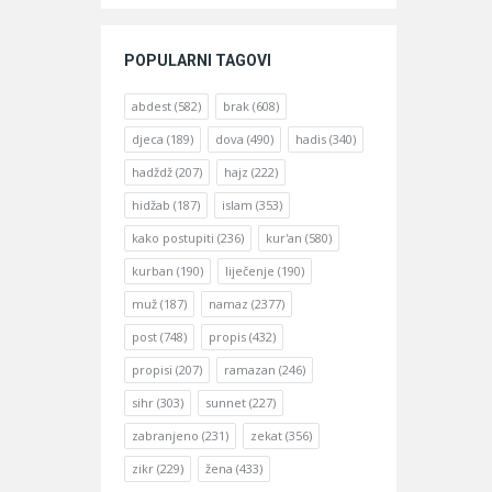
POPULARNI TAGOVI
abdest
(582)
brak
(608)
djeca
(189)
dova
(490)
hadis
(340)
hadždž
(207)
hajz
(222)
hidžab
(187)
islam
(353)
kako postupiti
(236)
kur'an
(580)
kurban
(190)
liječenje
(190)
muž
(187)
namaz
(2377)
post
(748)
propis
(432)
propisi
(207)
ramazan
(246)
sihr
(303)
sunnet
(227)
zabranjeno
(231)
zekat
(356)
zikr
(229)
žena
(433)