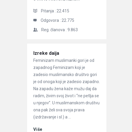
Pitanja :
22.415
Odgovora :
22.775
Reg. članova :
9.863
Članci
Izreke daija
Feminizam muslimanki gori je od
zapadnog Feminizam koji je
zadesio muslimansko društvo gori
je od onoga koji je zadesio zapadno.
Na zapadu žena kaže mužu daj da
radim, živim svoj život i “ne petlja se
u njegov”. U muslimanskom društvu
ona pak želi sva svoja prava
(izdržavanje i sl.) a ...
Više