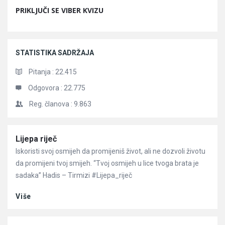
PRIKLJUČI SE VIBER KVIZU
STATISTIKA SADRŽAJA
Pitanja :
22.415
Odgovora :
22.775
Reg. članova :
9.863
Članci
Lijepa riječ
Iskoristi svoj osmijeh da promijeniš život, ali ne dozvoli životu
da promijeni tvoj smijeh. “Tvoj osmijeh u lice tvoga brata je
sadaka” Hadis – Tirmizi #Lijepa_riječ
Više