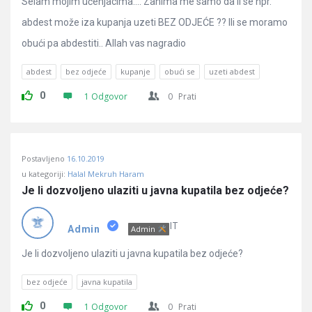
Selam mojim učenjacima…. Zanima me samo da li se npr.
abdest može iza kupanja uzeti BEZ ODJEĆE ?? Ili se moramo
obući pa abdestiti.. Allah vas nagradio
abdest
bez odjeće
kupanje
obući se
uzeti abdest
0
1 Odgovor
0
Prati
Postavljeno
16.10.2019
u kategoriji:
Halal Mekruh Haram
Je li dozvoljeno ulaziti u javna kupatila bez odjeće?
IT
Admin
Admin
Je li dozvoljeno ulaziti u javna kupatila bez odjeće?
bez odjeće
javna kupatila
0
1 Odgovor
0
Prati