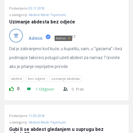
Postavljeno
05.11.2018
u kategoriji:
Abdest Mesh Tejemum
Uzimanje abdesta bez odjeće
IT
Admin
Admin
Dal je zabranjeno kod kuće, u kupatilu, sam, u “gaćama” i bez
podmajce takoreci polugol uzeti abdest za namaz ? Izvinite
ako je pitanje neprijatne prirode
abdest
bez odjeće
uzimanje abdesta
0
1 Odgovor
0
Prati
Postavljeno
11.09.2018
u kategoriji:
Abdest Mesh Tejemum
Gubi li se abdest gledanjem u suprugu bez 