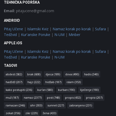
TEHNIČKA PODRŠKA
Email:
pitajucene@gmail.com
ANDROID
Pitaj Učene
|
Islamski Kviz
|
Namaz korak po korak
|
Sufara
|
Tedžvid
|
Kur'anske Poruke
|
N-UM
|
Minber
APPLE iOS
Pitaj Učene
|
Islamski Kviz
|
Namaz korak po korak
|
Sufara
|
Tedžvid
|
Kur'anske Poruke
|
N-UM
TAGOVI
abdest
(582)
brak
(608)
djeca
(189)
dova
(490)
hadis
(340)
hadždž
(207)
hajz
(222)
hidžab
(187)
islam
(353)
kako postupiti
(236)
kur'an
(580)
kurban
(190)
liječenje
(190)
muž
(187)
namaz
(2377)
post
(748)
propis
(432)
propisi
(207)
ramazan
(246)
sihr
(303)
sunnet
(227)
zabranjeno
(231)
zekat
(356)
zikr
(229)
žena
(433)