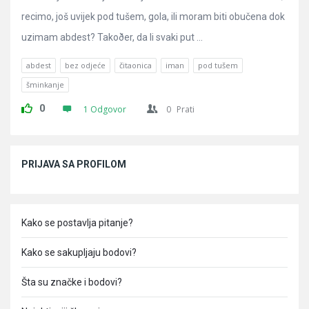
recimo, još uvijek pod tušem, gola, ili moram biti obučena dok
uzimam abdest? Takoðer, da li svaki put ...
abdest
bez odjeće
čitaonica
iman
pod tušem
šminkanje
0
1 Odgovor
0
Prati
Sidebar
PRIJAVA SA PROFILOM
Kako se postavlja pitanje?
Kako se sakupljaju bodovi?
Šta su značke i bodovi?