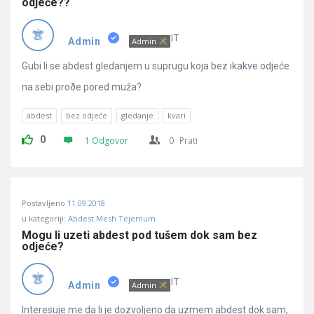
odjeće??
IT
Admin
Admin
Gubi li se abdest gledanjem u suprugu koja bez ikakve odjeće
na sebi proðe pored muža?
abdest
bez odjeće
gledanje
kvari
0
1 Odgovor
0
Prati
Postavljeno
11.09.2018
u kategoriji:
Abdest Mesh Tejemum
Mogu li uzeti abdest pod tušem dok sam bez 
odjeće?
IT
Admin
Admin
Interesuje me da li je dozvoljeno da uzmem abdest dok sam,