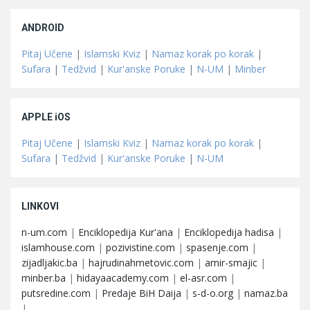
ANDROID
Pitaj Učene
|
Islamski Kviz
|
Namaz korak po korak
|
Sufara
|
Tedžvid
|
Kur'anske Poruke
|
N-UM
|
Minber
APPLE iOS
Pitaj Učene
|
Islamski Kviz
|
Namaz korak po korak
|
Sufara
|
Tedžvid
|
Kur'anske Poruke
|
N-UM
LINKOVI
n-um.com
|
Enciklopedija Kur'ana
|
Enciklopedija hadisa
|
islamhouse.com
|
pozivistine.com
|
spasenje.com
|
zijadljakic.ba
|
hajrudinahmetovic.com
|
amir-smajic
|
minber.ba
|
hidayaacademy.com
|
el-asr.com
|
putsredine.com
|
Predaje BiH Daija
|
s-d-o.org
|
namaz.ba
|