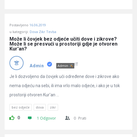
Postavljeno
16.06.2019
u kategoriji:
Dova Zikr Tevba
Može li čovjek bez odjeće učiti dove i zikrove? 
Može li se presvući u prostoriji gdje je otvoren 
Kur'an?
IT
Admin
Admin
Je li dozvoljeno da čovjek uči određene dove i zikrove ako
nema odjeću na sebi, ili ima vrlo malo odjeće, i ako je u tok
prostoriji otvoren Kur'an ...
bez odjeće
dova
zikr
0
1 Odgovor
0
Prati