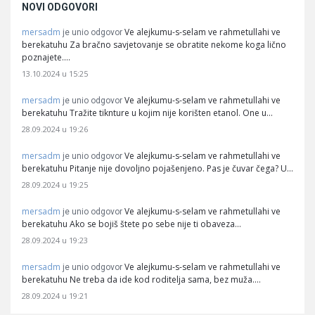
NOVI ODGOVORI
mersadm
Ve alejkumu-s-selam ve rahmetullahi ve
je unio odgovor
berekatuhu Za bračno savjetovanje se obratite nekome koga lično
poznajete.…
13.10.2024 u 15:25
mersadm
Ve alejkumu-s-selam ve rahmetullahi ve
je unio odgovor
berekatuhu Tražite tiknture u kojim nije korišten etanol. One u…
28.09.2024 u 19:26
mersadm
Ve alejkumu-s-selam ve rahmetullahi ve
je unio odgovor
berekatuhu Pitanje nije dovoljno pojašenjeno. Pas je čuvar čega? U…
28.09.2024 u 19:25
mersadm
Ve alejkumu-s-selam ve rahmetullahi ve
je unio odgovor
berekatuhu Ako se bojiš štete po sebe nije ti obaveza…
28.09.2024 u 19:23
mersadm
Ve alejkumu-s-selam ve rahmetullahi ve
je unio odgovor
berekatuhu Ne treba da ide kod roditelja sama, bez muža.…
28.09.2024 u 19:21