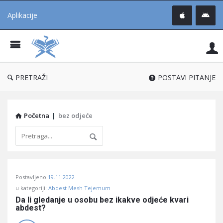
Aplikacije
Pit
Uč
®
PRETRAŽI
POSTAVI PITANJE
Početna
|
bez odjeće
Pitaj
Postavljeno
19.11.2022
Učene
u kategoriji:
Abdest Mesh Tejemum
®
Da li gledanje u osobu bez ikakve odjeće kvari 
abdest?
Latest