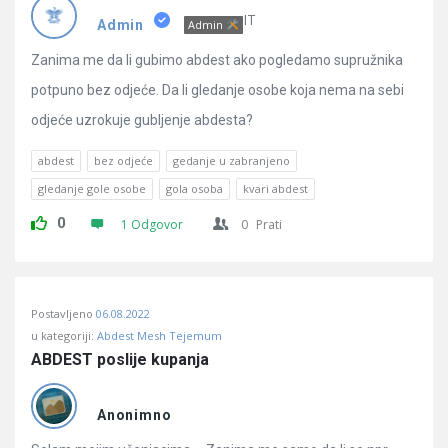
Pitanja
IT
Admin
Admin
Zanima me da li gubimo abdest ako pogledamo supružnika
potpuno bez odjeće. Da li gledanje osobe koja nema na sebi
odjeće uzrokuje gubljenje abdesta?
abdest
bez odjeće
gedanje u zabranjeno
gledanje gole osobe
gola osoba
kvari abdest
0
1 Odgovor
0
Prati
Postavljeno
06.08.2022
u kategoriji:
Abdest Mesh Tejemum
ABDEST poslije kupanja
Anonimno