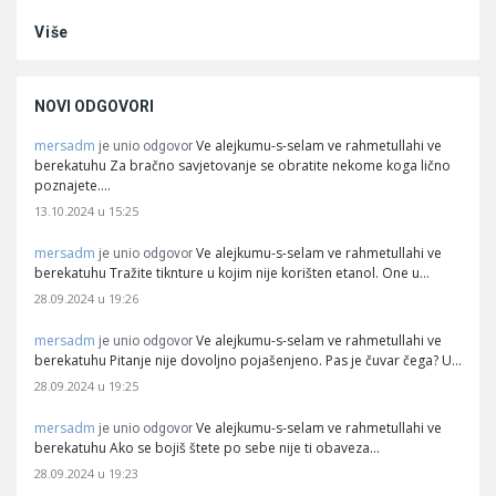
Više
NOVI ODGOVORI
mersadm
Ve alejkumu-s-selam ve rahmetullahi ve
je unio odgovor
berekatuhu Za bračno savjetovanje se obratite nekome koga lično
poznajete.…
13.10.2024 u 15:25
mersadm
Ve alejkumu-s-selam ve rahmetullahi ve
je unio odgovor
berekatuhu Tražite tiknture u kojim nije korišten etanol. One u…
28.09.2024 u 19:26
mersadm
Ve alejkumu-s-selam ve rahmetullahi ve
je unio odgovor
berekatuhu Pitanje nije dovoljno pojašenjeno. Pas je čuvar čega? U…
28.09.2024 u 19:25
mersadm
Ve alejkumu-s-selam ve rahmetullahi ve
je unio odgovor
berekatuhu Ako se bojiš štete po sebe nije ti obaveza…
28.09.2024 u 19:23