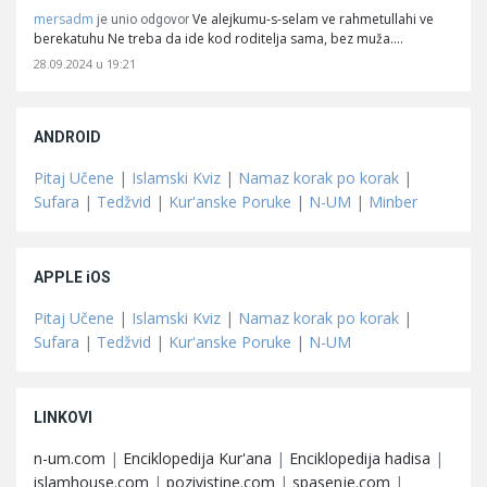
mersadm
Ve alejkumu-s-selam ve rahmetullahi ve
je unio odgovor
berekatuhu Ne treba da ide kod roditelja sama, bez muža.…
28.09.2024 u 19:21
ANDROID
Pitaj Učene
|
Islamski Kviz
|
Namaz korak po korak
|
Sufara
|
Tedžvid
|
Kur'anske Poruke
|
N-UM
|
Minber
APPLE iOS
Pitaj Učene
|
Islamski Kviz
|
Namaz korak po korak
|
Sufara
|
Tedžvid
|
Kur'anske Poruke
|
N-UM
LINKOVI
n-um.com
|
Enciklopedija Kur'ana
|
Enciklopedija hadisa
|
islamhouse.com
|
pozivistine.com
|
spasenje.com
|