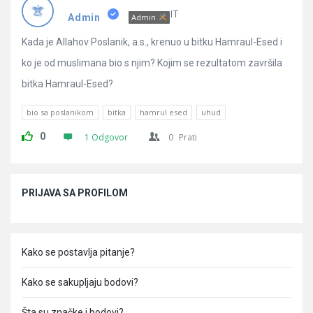
Pitanja
IT
Admin
Admin
Kada je Allahov Poslanik, a.s., krenuo u bitku Hamraul-Esed i
ko je od muslimana bio s njim? Kojim se rezultatom završila
bitka Hamraul-Esed?
bio sa poslanikom
bitka
hamrul esed
uhud
0
1 Odgovor
0
Prati
Sidebar
PRIJAVA SA PROFILOM
Kako se postavlja pitanje?
Kako se sakupljaju bodovi?
Šta su značke i bodovi?