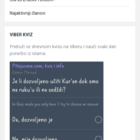
Najaktivniji članovi
VIBER KVIZ
Pridruži se dnevnom kvizu na Viberu i nauči svaki dan
ponešto iz islama.