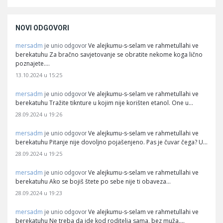
NOVI ODGOVORI
mersadm
Ve alejkumu-s-selam ve rahmetullahi ve
je unio odgovor
berekatuhu Za bračno savjetovanje se obratite nekome koga lično
poznajete.…
13.10.2024 u 15:25
mersadm
Ve alejkumu-s-selam ve rahmetullahi ve
je unio odgovor
berekatuhu Tražite tiknture u kojim nije korišten etanol. One u…
28.09.2024 u 19:26
mersadm
Ve alejkumu-s-selam ve rahmetullahi ve
je unio odgovor
berekatuhu Pitanje nije dovoljno pojašenjeno. Pas je čuvar čega? U…
28.09.2024 u 19:25
mersadm
Ve alejkumu-s-selam ve rahmetullahi ve
je unio odgovor
berekatuhu Ako se bojiš štete po sebe nije ti obaveza…
28.09.2024 u 19:23
mersadm
Ve alejkumu-s-selam ve rahmetullahi ve
je unio odgovor
berekatuhu Ne treba da ide kod roditelja sama, bez muža.…