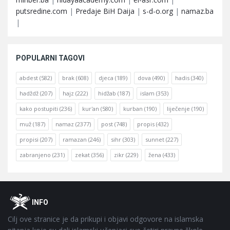
putsredine.com
|
Predaje BiH Daija
|
s-d-o.org
|
namaz.ba
|
POPULARNI TAGOVI
abdest
(582)
brak
(608)
djeca
(189)
dova
(490)
hadis
(340)
hadždž
(207)
hajz
(222)
hidžab
(187)
islam
(353)
kako postupiti
(236)
kur'an
(580)
kurban
(190)
liječenje
(190)
muž
(187)
namaz
(2377)
post
(748)
propis
(432)
propisi
(207)
ramazan
(246)
sihr
(303)
sunnet
(227)
zabranjeno
(231)
zekat
(356)
zikr
(229)
žena
(433)
Footer
O
INFO
Cilj ove stranice je da prikupi i objavi odgovore na islamska