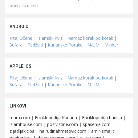
28.09.2024 u 19:21
ANDROID
Pitaj Učene
|
Islamski Kviz
|
Namaz korak po korak
|
Sufara
|
Tedžvid
|
Kur'anske Poruke
|
N-UM
|
Minber
APPLE iOS
Pitaj Učene
|
Islamski Kviz
|
Namaz korak po korak
|
Sufara
|
Tedžvid
|
Kur'anske Poruke
|
N-UM
LINKOVI
n-um.com
|
Enciklopedija Kur'ana
|
Enciklopedija hadisa
|
islamhouse.com
|
pozivistine.com
|
spasenje.com
|
zijadljakic.ba
|
hajrudinahmetovic.com
|
amir-smajic
|
minber.ba
|
hidayaacademy.com
|
el-asr.com
|