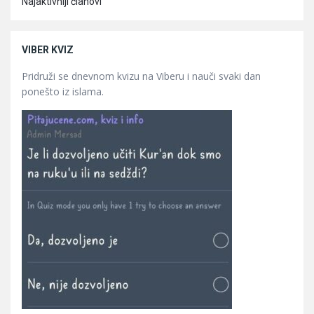
Najaktivniji članovi
VIBER KVIZ
Pridruži se dnevnom kvizu na Viberu i nauči svaki dan
ponešto iz islama.