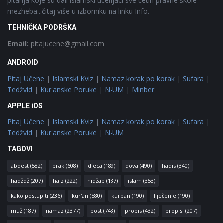
pitanja koje su dali islamski učenjaci sve četiri pravne škole-
mezheba...čitaj više u izborniku na linku Info.
TEHNIČKA PODRŠKA
Email:
pitajucene@gmail.com
ANDROID
Pitaj Učene
|
Islamski Kviz
|
Namaz korak po korak
|
Sufara
|
Tedžvid
|
Kur'anske Poruke
|
N-UM
|
Minber
APPLE iOS
Pitaj Učene
|
Islamski Kviz
|
Namaz korak po korak
|
Sufara
|
Tedžvid
|
Kur'anske Poruke
|
N-UM
TAGOVI
abdest
(582)
brak
(608)
djeca
(189)
dova
(490)
hadis
(340)
hadždž
(207)
hajz
(222)
hidžab
(187)
islam
(353)
kako postupiti
(236)
kur'an
(580)
kurban
(190)
liječenje
(190)
muž
(187)
namaz
(2377)
post
(748)
propis
(432)
propisi
(207)