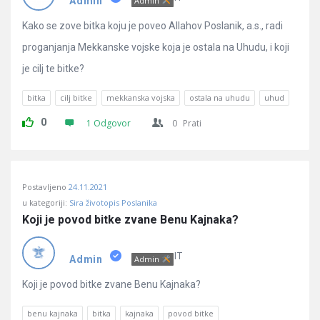
Admin
Admin
Kako se zove bitka koju je poveo Allahov Poslanik, a.s., radi
proganjanja Mekkanske vojske koja je ostala na Uhudu, i koji
je cilj te bitke?
bitka
cilj bitke
mekkanska vojska
ostala na uhudu
uhud
0
1 Odgovor
0
Prati
Postavljeno
24.11.2021
u kategoriji:
Sira životopis Poslanika
Koji je povod bitke zvane Benu Kajnaka?
IT
Admin
Admin
Koji je povod bitke zvane Benu Kajnaka?
benu kajnaka
bitka
kajnaka
povod bitke