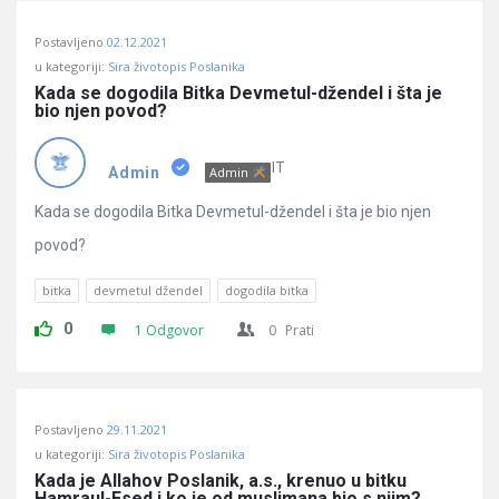
Postavljeno
02.12.2021
u kategoriji:
Sira životopis Poslanika
Kada se dogodila Bitka Devmetul-džendel i šta je 
bio njen povod?
IT
Admin
Admin
Kada se dogodila Bitka Devmetul-džendel i šta je bio njen
povod?
bitka
devmetul džendel
dogodila bitka
0
1 Odgovor
0
Prati
Postavljeno
29.11.2021
u kategoriji:
Sira životopis Poslanika
Kada je Allahov Poslanik, a.s., krenuo u bitku 
Hamraul-Esed i ko je od muslimana bio s njim?