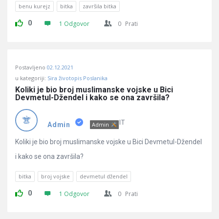
benu kurejz
bitka
završila bitka
0
1 Odgovor
0
Prati
Postavljeno
02.12.2021
u kategoriji:
Sira životopis Poslanika
Koliki je bio broj muslimanske vojske u Bici 
Devmetul-Džendel i kako se ona završila?
IT
Admin
Admin
Koliki je bio broj muslimanske vojske u Bici Devmetul-Džendel
i kako se ona završila?
bitka
broj vojske
devmetul džendel
0
1 Odgovor
0
Prati