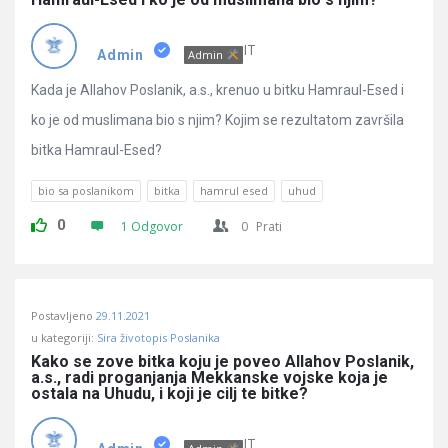
IT
Admin
Admin
Kada je Allahov Poslanik, a.s., krenuo u bitku Hamraul-Esed i
ko je od muslimana bio s njim? Kojim se rezultatom završila
bitka Hamraul-Esed?
bio sa poslanikom
bitka
hamrul esed
uhud
0
1 Odgovor
0
Prati
Postavljeno
29.11.2021
u kategoriji:
Sira životopis Poslanika
Kako se zove bitka koju je poveo Allahov Poslanik, 
a.s., radi proganjanja Mekkanske vojske koja je 
ostala na Uhudu, i koji je cilj te bitke?
IT