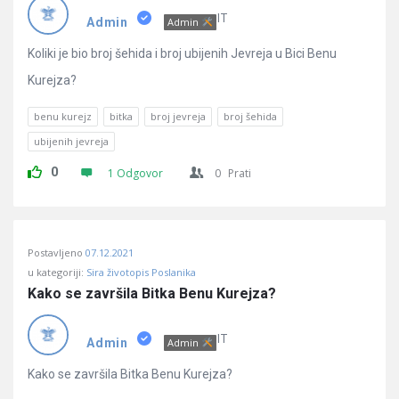
Pitanja
IT
Admin
Admin
Koliki je bio broj šehida i broj ubijenih Jevreja u Bici Benu
Kurejza?
benu kurejz
bitka
broj jevreja
broj šehida
ubijenih jevreja
0
1 Odgovor
0
Prati
Postavljeno
07.12.2021
u kategoriji:
Sira životopis Poslanika
Kako se završila Bitka Benu Kurejza?
IT
Admin
Admin
Kako se završila Bitka Benu Kurejza?