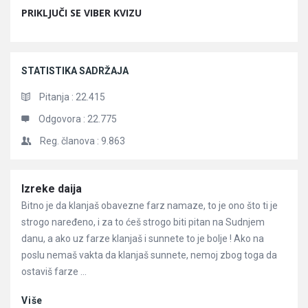
PRIKLJUČI SE VIBER KVIZU
STATISTIKA SADRŽAJA
Pitanja :
22.415
Odgovora :
22.775
Reg. članova :
9.863
Članci
Izreke daija
Bitno je da klanjaš obavezne farz namaze, to je ono što ti je
strogo naređeno, i za to ćeš strogo biti pitan na Sudnjem
danu, a ako uz farze klanjaš i sunnete to je bolje ! Ako na
poslu nemaš vakta da klanjaš sunnete, nemoj zbog toga da
ostaviš farze ...
Više