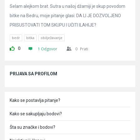
Selam alejkom brat. Sutra u našoj džamiji je skup povodom
bitke na Bedru, moje pitanje glasi: DA LI JE DOZVOLJENO
PRISUSTOVATI TOM SKUPU I UČITI ILAHIJE?
bedr
bitka
obilježavanje
0
1 Odgovor
0
Prati
Sidebar
PRIJAVA SA PROFILOM
Kako se postavlja pitanje?
Kako se sakupljaju bodovi?
Šta su značke i bodovi?