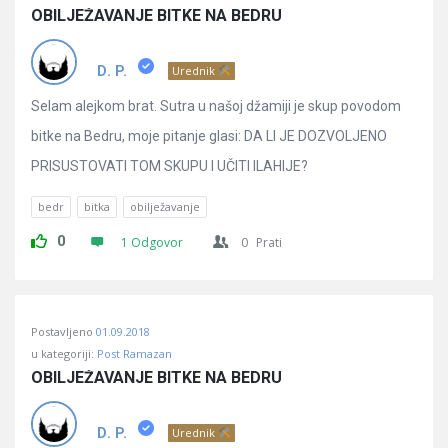
OBILJEŽAVANJE BITKE NA BEDRU
D. P.
Urednik
Selam alejkom brat. Sutra u našoj džamiji je skup povodom
bitke na Bedru, moje pitanje glasi: DA LI JE DOZVOLJENO
PRISUSTOVATI TOM SKUPU I UČITI ILAHIJE?
bedr
bitka
obilježavanje
0
1 Odgovor
0
Prati
Postavljeno
01.09.2018
u kategoriji:
Post Ramazan
OBILJEŽAVANJE BITKE NA BEDRU
D. P.
Urednik