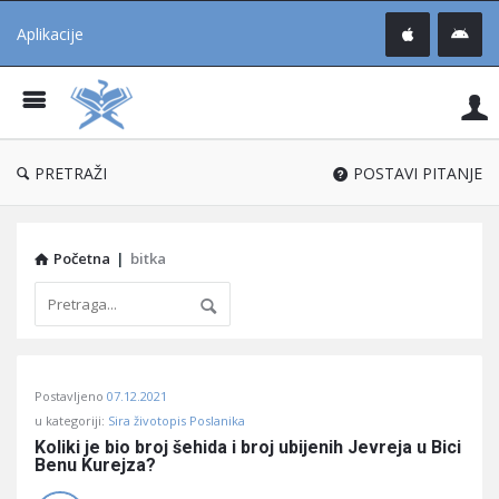
Aplikacije
Pit
Uč
®
PRETRAŽI
POSTAVI PITANJE
Početna
|
bitka
Pitaj
Postavljeno
07.12.2021
Učene
u kategoriji:
Sira životopis Poslanika
®
Koliki je bio broj šehida i broj ubijenih Jevreja u Bici 
Benu Kurejza?
Latest