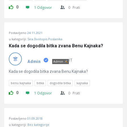
0
1 Odgovor
0
Prati
Postavljeno
24.11.2021
u kategoriji:
Sira životopis Poslanika
Kada se dogodila bitka zvana Benu Kajnaka?
IT
Admin
Admin
Kada se dogodila bitka zvana Benu Kajnaka?
benu kajnaka
bitka
dogodila bitka
kajnaka
0
1 Odgovor
0
Prati
Postavljeno
01.09.2018
u kategoriji:
Bez kategorije