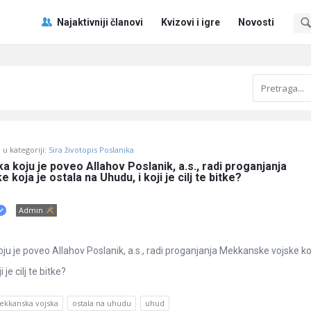
Pitaj
Pitaj
Najaktivniji članovi
Kvizovi i igre
Novosti
Učene
Učene
®
®
Navigacija
u kategoriji:
Sira životopis Poslanika
a koju je poveo Allahov Poslanik, a.s., radi proganjanja 
koja je ostala na Uhudu, i koji je cilj te bitke?
Admin
ju je poveo Allahov Poslanik, a.s., radi proganjanja Mekkanske vojske ko
 je cilj te bitke?
kkanska vojska
ostala na uhudu
uhud