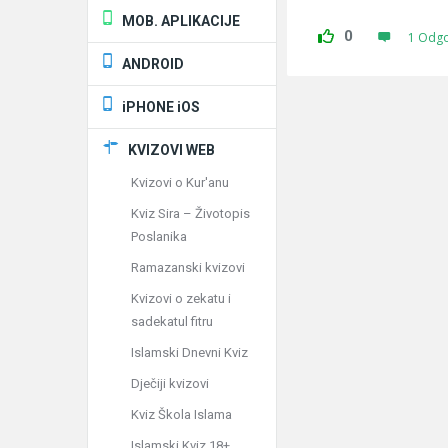
MOB. APLIKACIJE
0
1 Odg
ANDROID
iPHONE iOS
KVIZOVI WEB
Kvizovi o Kur'anu
Kviz Sira – Životopis
Poslanika
Ramazanski kvizovi
Kvizovi o zekatu i
sadekatul fitru
Islamski Dnevni Kviz
Dječiji kvizovi
Kviz Škola Islama
Islamski Kviz 18+