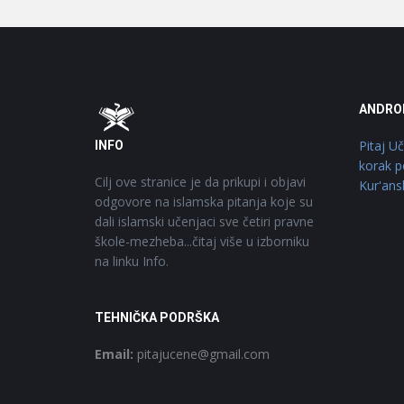
Footer
O
ANDRO
Pitaj U
INFO
korak p
Cilj ove stranice je da prikupi i objavi
Kur'ans
odgovore na islamska pitanja koje su
dali islamski učenjaci sve četiri pravne
škole-mezheba...čitaj više u izborniku
na linku Info.
TEHNIČKA PODRŠKA
Email:
pitajucene@gmail.com