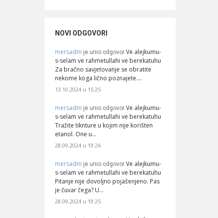
NOVI ODGOVORI
mersadm
Ve alejkumu-
je unio odgovor
s-selam ve rahmetullahi ve berekatuhu
Za bračno savjetovanje se obratite
nekome koga lično poznajete.…
13.10.2024 u 15:25
mersadm
Ve alejkumu-
je unio odgovor
s-selam ve rahmetullahi ve berekatuhu
Tražite tiknture u kojim nije korišten
etanol. One u…
28.09.2024 u 19:26
mersadm
Ve alejkumu-
je unio odgovor
s-selam ve rahmetullahi ve berekatuhu
Pitanje nije dovoljno pojašenjeno. Pas
je čuvar čega? U…
28.09.2024 u 19:25