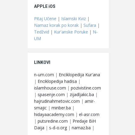
APPLE iOS
Pitaj Učene
|
Islamski Kviz
|
Namaz korak po korak
|
Sufara
|
Tedžvid
|
Kur'anske Poruke
|
N-
UM
LINKOVI
n-um.com
|
Enciklopedija Kur'ana
|
Enciklopedija hadisa
|
islamhouse.com
|
pozivistine.com
|
spasenje.com
|
zijadljakic.ba
|
hajrudinahmetovic.com
|
amir-
smajic
|
minber.ba
|
hidayaacademy.com
|
el-asr.com
|
putsredine.com
|
Predaje BiH
Daija
|
s-d-o.org
|
namaz.ba
|