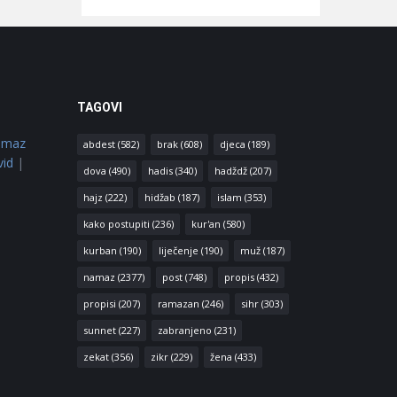
TAGOVI
amaz
abdest
(582)
brak
(608)
djeca
(189)
vid
|
dova
(490)
hadis
(340)
hadždž
(207)
hajz
(222)
hidžab
(187)
islam
(353)
kako postupiti
(236)
kur'an
(580)
kurban
(190)
liječenje
(190)
muž
(187)
namaz
(2377)
post
(748)
propis
(432)
propisi
(207)
ramazan
(246)
sihr
(303)
sunnet
(227)
zabranjeno
(231)
zekat
(356)
zikr
(229)
žena
(433)