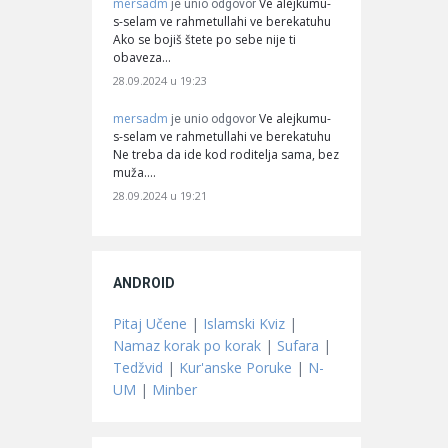
mersadm
Ve alejkumu-
je unio odgovor
s-selam ve rahmetullahi ve berekatuhu
Ako se bojiš štete po sebe nije ti
obaveza…
28.09.2024 u 19:23
mersadm
Ve alejkumu-
je unio odgovor
s-selam ve rahmetullahi ve berekatuhu
Ne treba da ide kod roditelja sama, bez
muža.…
28.09.2024 u 19:21
ANDROID
Pitaj Učene
|
Islamski Kviz
|
Namaz korak po korak
|
Sufara
|
Tedžvid
|
Kur'anske Poruke
|
N-
UM
|
Minber