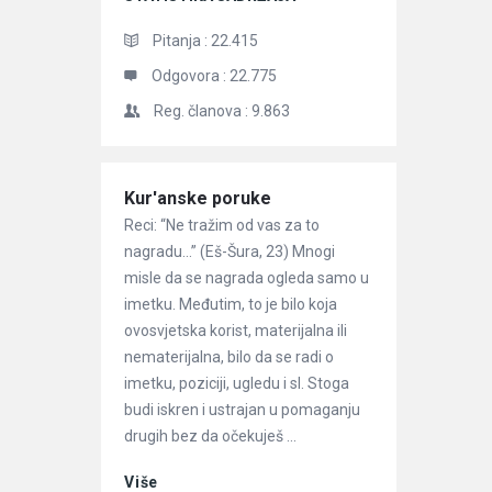
Pitanja :
22.415
Odgovora :
22.775
Reg. članova :
9.863
Članci
Kur'anske poruke
Reci: “Ne tražim od vas za to
nagradu…” (Eš-Šura, 23) Mnogi
misle da se nagrada ogleda samo u
imetku. Međutim, to je bilo koja
ovosvjetska korist, materijalna ili
nematerijalna, bilo da se radi o
imetku, poziciji, ugledu i sl. Stoga
budi iskren i ustrajan u pomaganju
drugih bez da očekuješ ...
Više