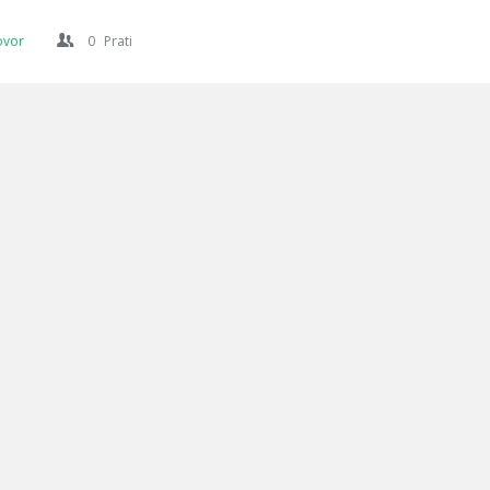
ovor
0
Prati