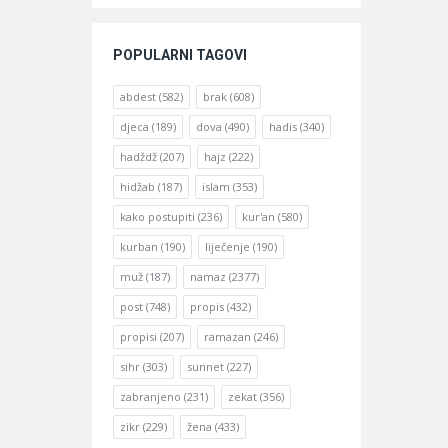
POPULARNI TAGOVI
abdest
(582)
brak
(608)
djeca
(189)
dova
(490)
hadis
(340)
hadždž
(207)
hajz
(222)
hidžab
(187)
islam
(353)
kako postupiti
(236)
kur'an
(580)
kurban
(190)
liječenje
(190)
muž
(187)
namaz
(2377)
post
(748)
propis
(432)
propisi
(207)
ramazan
(246)
sihr
(303)
sunnet
(227)
zabranjeno
(231)
zekat
(356)
zikr
(229)
žena
(433)