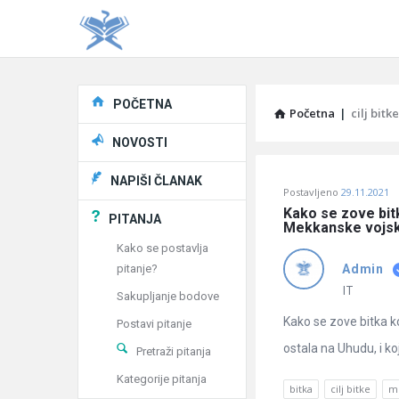
Explore
POČETNA
Početna
|
cilj bitke
NOVOSTI
Pitaj
NAPIŠI ČLANAK
Postavljeno
29.11.2021
Učene
Kako se zove bitk
PITANJA
Mekkanske vojske 
®
Kako se postavlja
pitanje?
Admin
Latest
IT
Sakupljanje bodove
Pitanja
Kako se zove bitka ko
Postavi pitanje
ostala na Uhudu, i koji
Pretraži pitanja
Kategorije pitanja
bitka
cilj bitke
me