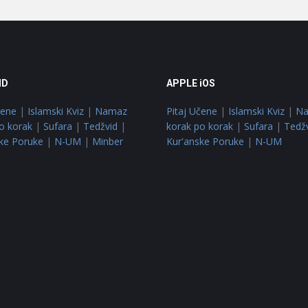
ID
APPLE iOS
čene
|
Islamski Kviz
|
Namaz
Pitaj Učene
|
Islamski Kviz
|
N
o korak
|
Sufara
|
Tedžvid
|
korak po korak
|
Sufara
|
Tedž
ke Poruke
|
N-UM
|
Minber
Kur'anske Poruke
|
N-UM