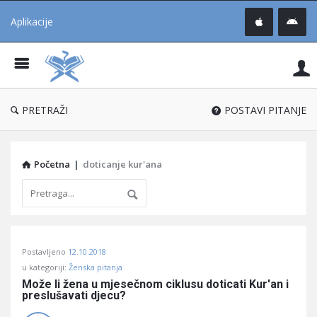
Aplikacije
Pit
Uč
®
PRETRAŽI
POSTAVI PITANJE
Početna
|
doticanje kur'ana
Pitaj
Postavljeno
12.10.2018
Učene
u kategoriji:
Ženska pitanja
®
Može li žena u mjesečnom ciklusu doticati Kur'an i 
preslušavati djecu?
Latest