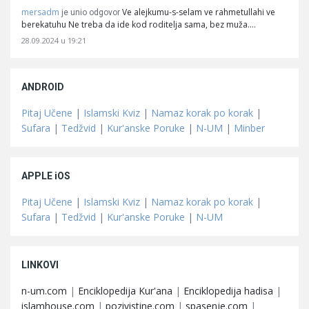
mersadm
Ve alejkumu-s-selam ve rahmetullahi ve
je unio odgovor
berekatuhu Ne treba da ide kod roditelja sama, bez muža.…
28.09.2024 u 19:21
ANDROID
Pitaj Učene
|
Islamski Kviz
|
Namaz korak po korak
|
Sufara
|
Tedžvid
|
Kur'anske Poruke
|
N-UM
|
Minber
APPLE iOS
Pitaj Učene
|
Islamski Kviz
|
Namaz korak po korak
|
Sufara
|
Tedžvid
|
Kur'anske Poruke
|
N-UM
LINKOVI
n-um.com
|
Enciklopedija Kur'ana
|
Enciklopedija hadisa
|
islamhouse.com
|
pozivistine.com
|
spasenje.com
|