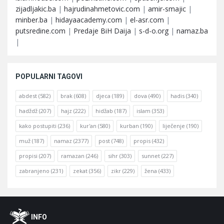
zijadljakic.ba
|
hajrudinahmetovic.com
|
amir-smajic
|
minber.ba
|
hidayaacademy.com
|
el-asr.com
|
putsredine.com
|
Predaje BiH Daija
|
s-d-o.org
|
namaz.ba
|
POPULARNI TAGOVI
abdest
(582)
brak
(608)
djeca
(189)
dova
(490)
hadis
(340)
hadždž
(207)
hajz
(222)
hidžab
(187)
islam
(353)
kako postupiti
(236)
kur'an
(580)
kurban
(190)
liječenje
(190)
muž
(187)
namaz
(2377)
post
(748)
propis
(432)
propisi
(207)
ramazan
(246)
sihr
(303)
sunnet
(227)
zabranjeno
(231)
zekat
(356)
zikr
(229)
žena
(433)
Footer
O
INFO