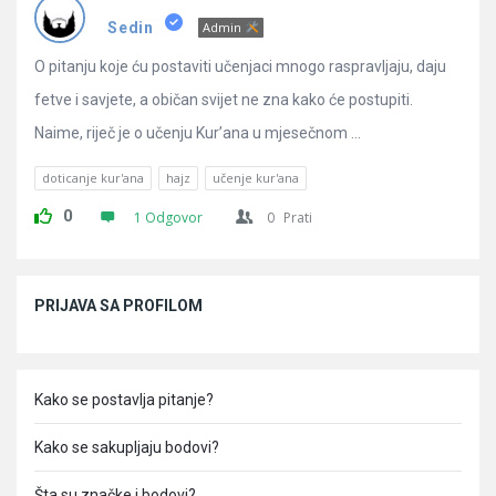
Pitanja
Sedin
Admin
O pitanju koje ću postaviti učenjaci mnogo raspravljaju, daju
fetve i savjete, a običan svijet ne zna kako će postupiti.
Naime, riječ je o učenju Kur’ana u mjesečnom ...
doticanje kur'ana
hajz
učenje kur'ana
0
1 Odgovor
0
Prati
Sidebar
PRIJAVA SA PROFILOM
Kako se postavlja pitanje?
Kako se sakupljaju bodovi?
Šta su značke i bodovi?