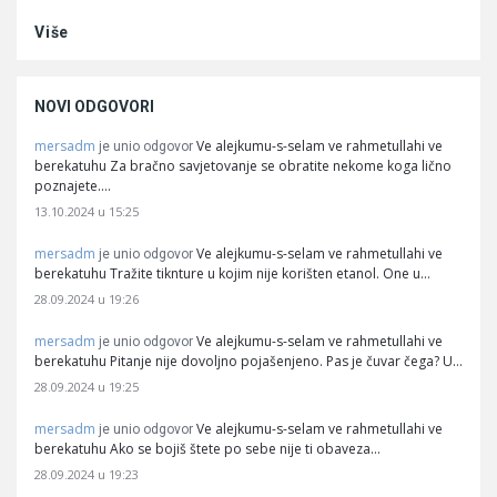
Više
NOVI ODGOVORI
mersadm
Ve alejkumu-s-selam ve rahmetullahi ve
je unio odgovor
berekatuhu Za bračno savjetovanje se obratite nekome koga lično
poznajete.…
13.10.2024 u 15:25
mersadm
Ve alejkumu-s-selam ve rahmetullahi ve
je unio odgovor
berekatuhu Tražite tiknture u kojim nije korišten etanol. One u…
28.09.2024 u 19:26
mersadm
Ve alejkumu-s-selam ve rahmetullahi ve
je unio odgovor
berekatuhu Pitanje nije dovoljno pojašenjeno. Pas je čuvar čega? U…
28.09.2024 u 19:25
mersadm
Ve alejkumu-s-selam ve rahmetullahi ve
je unio odgovor
berekatuhu Ako se bojiš štete po sebe nije ti obaveza…
28.09.2024 u 19:23