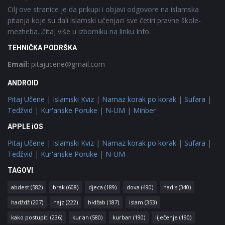
Cilj ove stranice je da prikupi i objavi odgovore na islamska
pitanja koje su dali islamski učenjaci sve četiri pravne škole-
mezheba...čitaj više u izborniku na linku Info.
TEHNIČKA PODRŠKA
Email:
pitajucene@gmail.com
ANDROID
Pitaj Učene
|
Islamski Kviz
|
Namaz korak po korak
|
Sufara
|
Tedžvid
|
Kur'anske Poruke
|
N-UM
|
Minber
APPLE iOS
Pitaj Učene
|
Islamski Kviz
|
Namaz korak po korak
|
Sufara
|
Tedžvid
|
Kur'anske Poruke
|
N-UM
TAGOVI
abdest
(582)
brak
(608)
djeca
(189)
dova
(490)
hadis
(340)
hadždž
(207)
hajz
(222)
hidžab
(187)
islam
(353)
kako postupiti
(236)
kur'an
(580)
kurban
(190)
liječenje
(190)