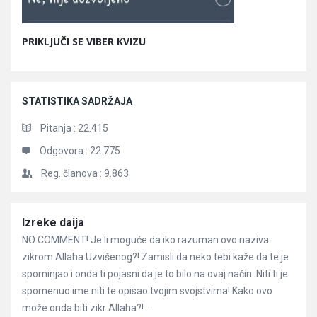
PRIKLJUČI SE VIBER KVIZU
STATISTIKA SADRŽAJA
Pitanja :
22.415
Odgovora :
22.775
Reg. članova :
9.863
Članci
Izreke daija
NO COMMENT! Je li moguće da iko razuman ovo naziva
zikrom Allaha Uzvišenog?! Zamisli da neko tebi kaže da te je
spominjao i onda ti pojasni da je to bilo na ovaj način. Niti ti je
spomenuo ime niti te opisao tvojim svojstvima! Kako ovo
može onda biti zikr Allaha?! ...