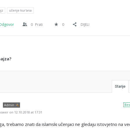
jz
učenje kur'ana
Odgovor
0
Prati
0
DIJELI
hajza?
Starije
Bes
Admin
swer on 12.10.2018 at 17:31
ga, trebamo znati da islamski učenjaci ne gledaju istovjetno na ve