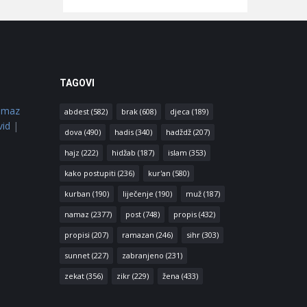
TAGOVI
amaz
abdest
(582)
brak
(608)
djeca
(189)
vid
|
dova
(490)
hadis
(340)
hadždž
(207)
hajz
(222)
hidžab
(187)
islam
(353)
kako postupiti
(236)
kur'an
(580)
kurban
(190)
liječenje
(190)
muž
(187)
namaz
(2377)
post
(748)
propis
(432)
propisi
(207)
ramazan
(246)
sihr
(303)
sunnet
(227)
zabranjeno
(231)
zekat
(356)
zikr
(229)
žena
(433)