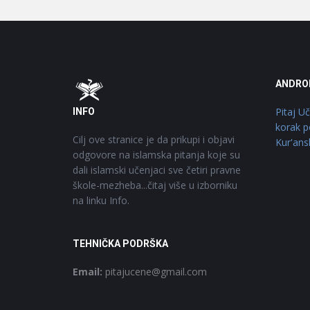
Footer
O
ANDRO
Pitaj U
INFO
korak p
Cilj ove stranice je da prikupi i objavi
Kur'ans
odgovore na islamska pitanja koje su
dali islamski učenjaci sve četiri pravne
škole-mezheba...čitaj više u izborniku
na linku Info.
TEHNIČKA PODRŠKA
Email:
pitajucene@gmail.com