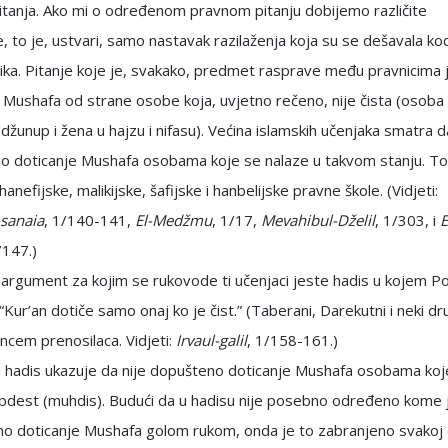
itanja. Ako mi o određenom pravnom pitanju dobijemo različite
 to je, ustvari, samo nastavak razilaženja koja su se dešavala ko
ka. Pitanje koje je, svakako, predmet rasprave među pravnicima 
 Mushafa od strane osobe koja, uvjetno rečeno, nije čista (osoba
džunup i žena u hajzu i nifasu). Većina islamskih učenjaka smatra d
o doticanje Mushafa osobama koje se nalaze u takvom stanju. To
anefijske, malikijske, šafijske i hanbelijske pravne škole. (Vidjeti:
sanaia
, 1/140-141,
El-Medžmu
, 1/17,
Mevahibul-Dželil
, 1/303, i
E
/147.)
i argument za kojim se rukovode ti učenjaci jeste hadis u kojem Po
ncem prenosilaca. Vidjeti:
Irvaul-galil
, 1/158-161.)
 hadis ukazuje da nije dopušteno doticanje Mushafa osobama koj
bdest (muhdis). Budući da u hadisu nije posebno određeno kome 
no doticanje Mushafa golom rukom, onda je to zabranjeno svakoj