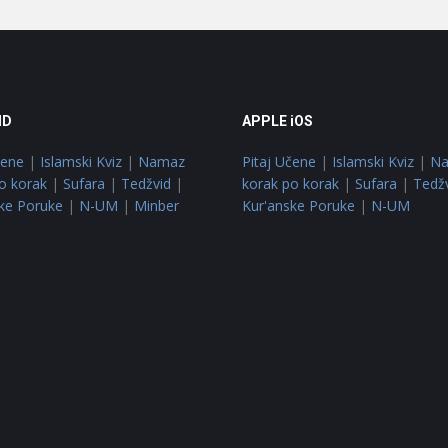
ID
APPLE iOS
čene
|
Islamski Kviz
|
Namaz
Pitaj Učene
|
Islamski Kviz
|
N
o korak
|
Sufara
|
Tedžvid
|
korak po korak
|
Sufara
|
Tedž
ke Poruke
|
N-UM
|
Minber
Kur'anske Poruke
|
N-UM