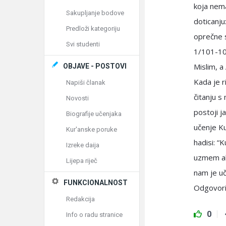
koja nema
Sakupljanje bodove
doticanju
Predloži kategoriju
oprečne s
Svi studenti
1/101-10
Mislim, a
OBJAVE - POSTOVI
Kada je r
Napiši članak
čitanju s
Novosti
postoji j
Biografije učenjaka
učenje Ku
Kur'anske poruke
hadisi: “
Izreke daija
uzmem abdes
Lijepa riječ
nam je uč
FUNKCIONALNOST
Odgovori
Redakcija
0
Info o radu stranice