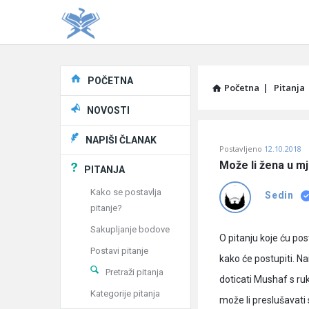
Explore
POČETNA
Početna
|
Pitanja
NOVOSTI
Pitaj
NAPIŠI ČLANAK
Postavljeno
12.10.2018
Učene
Može li žena u mj
PITANJA
®
Kako se postavlja
Sedin
pitanje?
Latest
Sakupljanje bodove
Pitanja
O pitanju koje ću pos
Postavi pitanje
kako će postupiti. Na
Pretraži pitanja
doticati Mushaf s ruk
Kategorije pitanja
može li preslušavati