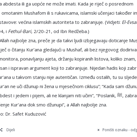
 abdesta ili ga uopće ne može imati. Kada je riječ o posrednom
: omotanim Mushafom ili s rukavicama, islamski učenjaci također i
tavove: većina islamskih autoriteta to zabranjuje. (Vidjeti:
El-Evsa
4, i
Fethul-Bari
, 2/20-21, od Ibn Redžeba.)
 Allah najbolje zna, preče je da takvi ljudi izbjegavaju doticanje Mu
iječ o čitanju Kur’ana gledajući u Mushaf, ali bez njegovog dodiriva
 monitora, ponavljanju ajeta, držanju kopiranih listova, koliko znam,
asan i ispravan argument koji to zabranjuje. Nijedan hadis koji zab
r’ana u takvom stanju nije autentičan. Između ostalih, tu su sljedeć
Kur’an ne uči džunup ni žena u mjesečnom ciklusu”; “Kada sam džunu
t i jedem i pijem, ali ne klanjam niti učim”, “Poslanik, ﷺ, zabranio
enje Kur’ana dok smo džunupi”, a Allah najbolje zna.
o: Dr. Safet Kuduzović
Dijeli
Poništi oznaku - o