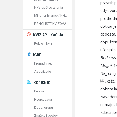
pravnih p
Kviz opšteg znanja
odgovore,
Milioner Islamski Kviz
prethodni
RANGLISTE KVIZOVA
doticanje
abdesta, 
KVIZ APLIKACIJA
dopušten
Pokreni kviz
učenjaka h
IGRE
Bedaeus-
Pronađi riječ
Mugni
, 1
Asocijacije
Najjasnij
ﷺ, kaže: “Kur’an dotiče samo onaj ko je čist.” (Taberani, Darekutni i neki drugi, s
KORISNICI
dobrim la
Prijava
Navedeni
Registracija
nemaju a
Dodaj grupu
zabranje
Značke i bodovi