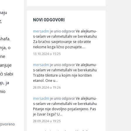
maju
NOVI ODGOVORI
t
,
mersadm
Ve alejkumu-
je unio odgovor
s-selam ve rahmetullahi ve berekatuhu
shafa.
Za bračno savjetovanje se obratite
nekome koga lično poznajete.…
nja, o
13.10.2024 u 15:25
 ne
ranjuje
mersadm
Ve alejkumu-
je unio odgovor
s-selam ve rahmetullahi ve berekatuhu
i slabi
Tražite tiknture u kojim nije korišten
etanol. One u…
p, ja
28.09.2024 u 19:26
mersadm
Ve alejkumu-
je unio odgovor
s-selam ve rahmetullahi ve berekatuhu
Pitanje nije dovoljno pojašenjeno. Pas
je čuvar čega? U…
28.09.2024 u 19:25
dgovoreno