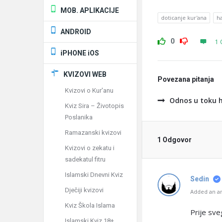
MOB. APLIKACIJE
doticanje kur'ana
ha
ANDROID
0
1 
iPHONE iOS
KVIZOVI WEB
Povezana pitanja
Kvizovi o Kur'anu
Odnos u toku 
Kviz Sira – Životopis
Poslanika
Ramazanski kvizovi
1 Odgovor
Kvizovi o zekatu i
sadekatul fitru
Islamski Dnevni Kviz
Sedin
Dječiji kvizovi
Added an an
Kviz Škola Islama
Prije sve
Islamski Kviz 18+