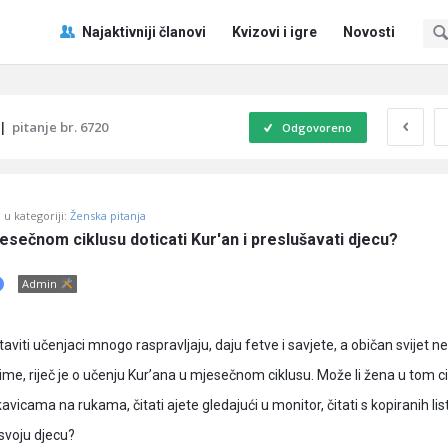
Pitaj
Pitaj
Najaktivniji članovi
Kvizovi i igre
Novosti
Učene
Učene
®
®
Navigacija
|
pitanje br. 6720
Odgovoreno
u kategoriji:
Ženska pitanja
esečnom ciklusu doticati Kur'an i preslušavati djecu?
Admin
taviti učenjaci mnogo raspravljaju, daju fetve i savjete, a običan svijet n
ime, riječ je o učenju Kur’ana u mjesečnom ciklusu. Može li žena u tom c
avicama na rukama, čitati ajete gledajući u monitor, čitati s kopiranih lis
 svoju djecu?