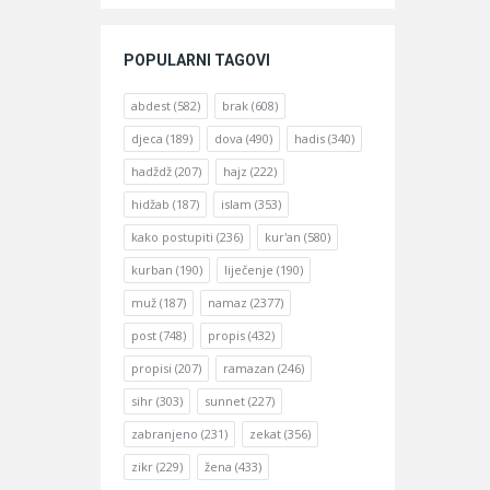
POPULARNI TAGOVI
abdest
(582)
brak
(608)
djeca
(189)
dova
(490)
hadis
(340)
hadždž
(207)
hajz
(222)
hidžab
(187)
islam
(353)
kako postupiti
(236)
kur'an
(580)
kurban
(190)
liječenje
(190)
muž
(187)
namaz
(2377)
post
(748)
propis
(432)
propisi
(207)
ramazan
(246)
sihr
(303)
sunnet
(227)
zabranjeno
(231)
zekat
(356)
zikr
(229)
žena
(433)