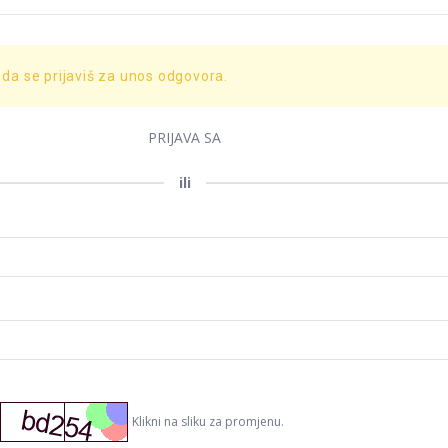
 da se prijaviš za unos odgovora.
PRIJAVA SA
ili
Klikni na sliku za promjenu.