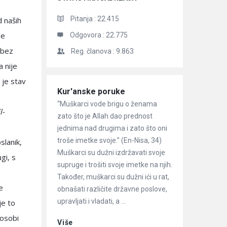
Pitanja :
22.415
d naših
je
Odgovora :
22.775
 bez
Reg. članova :
9.863
a nije
 je stav
Članci
Kur'anske poruke
“Muškarci vode brigu o ženama
l-
zato što je Allah dao prednost
jednima nad drugima i zato što oni
troše imetke svoje.” (En-Nisa, 34)
slanik,
Muškarci su dužni izdržavati svoje
supruge i trošiti svoje imetke na njih.
Također, muškarci su dužni ići u rat,
e
obnašati različite državne poslove,
upravljati i vladati, a ...
je to
 osobi
Više