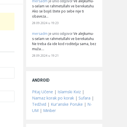
mersadm
Ve alejkumu-
je unio odgovor
s-selam ve rahmetullahi ve berekatuhu
Ako se bojiš štete po sebe nije ti
obaveza…
28.09.2024 u 19:23
mersadm
Ve alejkumu-
je unio odgovor
s-selam ve rahmetullahi ve berekatuhu
Ne treba da ide kod roditelja sama, bez
muža.…
28.09.2024 u 19:21
ANDROID
Pitaj Učene
|
Islamski Kviz
|
Namaz korak po korak
|
Sufara
|
Tedžvid
|
Kur'anske Poruke
|
N-
UM
|
Minber