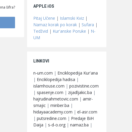
APPLE iOS
na šifra?
Pitaj Učene
|
Islamski Kviz
|
Namaz korak po korak
|
Sufara
|
Tedžvid
|
Kur'anske Poruke
|
N-
UM
LINKOVI
n-um.com
|
Enciklopedija Kur'ana
|
Enciklopedija hadisa
|
islamhouse.com
|
pozivistine.com
|
spasenje.com
|
zijadljakic.ba
|
hajrudinahmetovic.com
|
amir-
smajic
|
minber.ba
|
hidayaacademy.com
|
el-asr.com
|
putsredine.com
|
Predaje BiH
Daija
|
s-d-o.org
|
namaz.ba
|