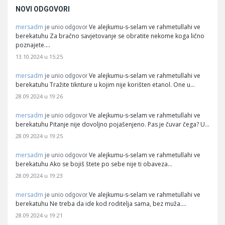
NOVI ODGOVORI
mersadm
Ve alejkumu-s-selam ve rahmetullahi ve
je unio odgovor
berekatuhu Za bračno savjetovanje se obratite nekome koga lično
poznajete.…
13.10.2024 u 15:25
mersadm
Ve alejkumu-s-selam ve rahmetullahi ve
je unio odgovor
berekatuhu Tražite tiknture u kojim nije korišten etanol. One u…
28.09.2024 u 19:26
mersadm
Ve alejkumu-s-selam ve rahmetullahi ve
je unio odgovor
berekatuhu Pitanje nije dovoljno pojašenjeno. Pas je čuvar čega? U…
28.09.2024 u 19:25
mersadm
Ve alejkumu-s-selam ve rahmetullahi ve
je unio odgovor
berekatuhu Ako se bojiš štete po sebe nije ti obaveza…
28.09.2024 u 19:23
mersadm
Ve alejkumu-s-selam ve rahmetullahi ve
je unio odgovor
berekatuhu Ne treba da ide kod roditelja sama, bez muža.…
28.09.2024 u 19:21