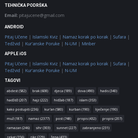
TEHNIČKA PODRŠKA
Email:
pitajucene@gmail.com
ANDROID
Pitaj Učene
|
Islamski Kviz
|
Namaz korak po korak
|
Sufara
|
Tedžvid
|
Kur'anske Poruke
|
N-UM
|
Minber
APPLE iOS
Pitaj Učene
|
Islamski Kviz
|
Namaz korak po korak
|
Sufara
|
Tedžvid
|
Kur'anske Poruke
|
N-UM
TAGOVI
abdest
(582)
brak
(608)
djeca
(189)
dova
(490)
hadis
(340)
hadždž
(207)
hajz
(222)
hidžab
(187)
islam
(353)
kako postupiti
(236)
kur'an
(580)
kurban
(190)
liječenje
(190)
muž
(187)
namaz
(2377)
post
(748)
propis
(432)
propisi
(207)
ramazan
(246)
sihr
(303)
sunnet
(227)
zabranjeno
(231)
zekat
(356)
zikr
(229)
žena
(433)