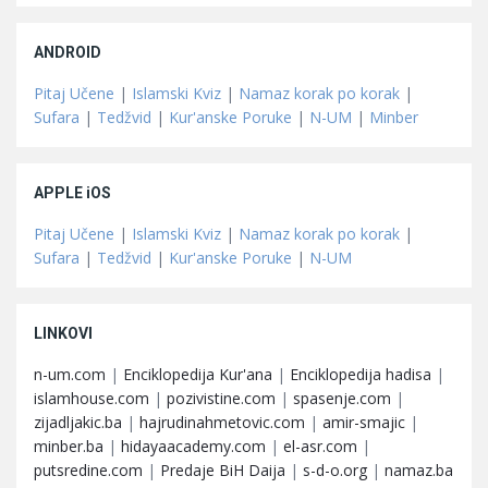
ANDROID
Pitaj Učene
|
Islamski Kviz
|
Namaz korak po korak
|
Sufara
|
Tedžvid
|
Kur'anske Poruke
|
N-UM
|
Minber
APPLE iOS
Pitaj Učene
|
Islamski Kviz
|
Namaz korak po korak
|
Sufara
|
Tedžvid
|
Kur'anske Poruke
|
N-UM
LINKOVI
n-um.com
|
Enciklopedija Kur'ana
|
Enciklopedija hadisa
|
islamhouse.com
|
pozivistine.com
|
spasenje.com
|
zijadljakic.ba
|
hajrudinahmetovic.com
|
amir-smajic
|
minber.ba
|
hidayaacademy.com
|
el-asr.com
|
putsredine.com
|
Predaje BiH Daija
|
s-d-o.org
|
namaz.ba