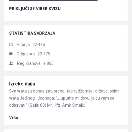
PRIKLJUČI SE VIBER KVIZU
STATISTIKA SADRŽAJA
Pitanja :
22.415
Odgovora :
22.775
Reg. članova :
9.863
Članci
Izreke daija
Sva vrata su danas zatvorena, škole, džamije i države, osim
vrata Jedinog i Jednoga: “… uputite mi dovu, ja ću vam se
odazvati.” (Gafir, 60) Mr. Hfz. Amir Smajić
Više