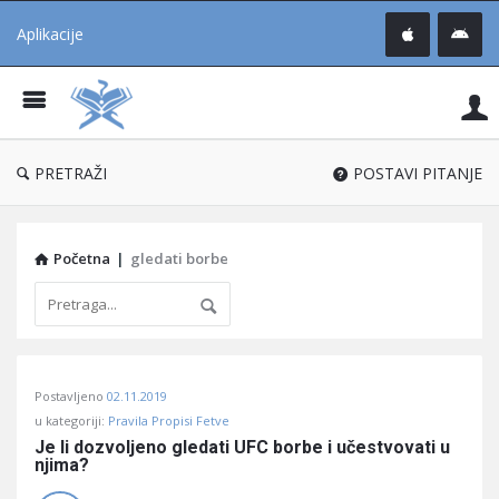
Aplikacije
Pit
Uč
®
PRETRAŽI
POSTAVI PITANJE
Početna
|
gledati borbe
Pitaj
Postavljeno
02.11.2019
Učene
u kategoriji:
Pravila Propisi Fetve
®
Je li dozvoljeno gledati UFC borbe i učestvovati u 
njima?
Latest