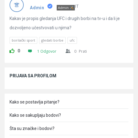
Pitanja
IT
Admin
Admin
Kakav je propis gledanja UFC i drugih borbi na tv-u i da li je
dozvoljeno učestvovati u njima?
borilački sport
gledati borbe
ufc
0
1 Odgovor
0
Prati
Sidebar
PRIJAVA SA PROFILOM
Kako se postavlja pitanje?
Kako se sakupljaju bodovi?
Šta su značke i bodovi?