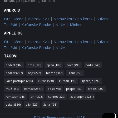
Email:
pitajucene@gmail.com
ANDROID
Pitaj Učene
|
Islamski Kviz
|
Namaz korak po korak
|
Sufara
|
Tedžvid
|
Kur'anske Poruke
|
N-UM
|
Minber
APPLE iOS
Pitaj Učene
|
Islamski Kviz
|
Namaz korak po korak
|
Sufara
|
Tedžvid
|
Kur'anske Poruke
|
N-UM
TAGOVI
abdest
(582)
brak
(608)
djeca
(189)
dova
(490)
hadis
(340)
hadždž
(207)
hajz
(222)
hidžab
(187)
islam
(353)
kako postupiti
(236)
kur'an
(580)
kurban
(190)
liječenje
(190)
muž
(187)
namaz
(2377)
post
(748)
propis
(432)
propisi
(207)
ramazan
(246)
sihr
(303)
sunnet
(227)
zabranjeno
(231)
zekat
(356)
zikr
(229)
žena
(433)
© Pitaj Učene / osnovano 2018