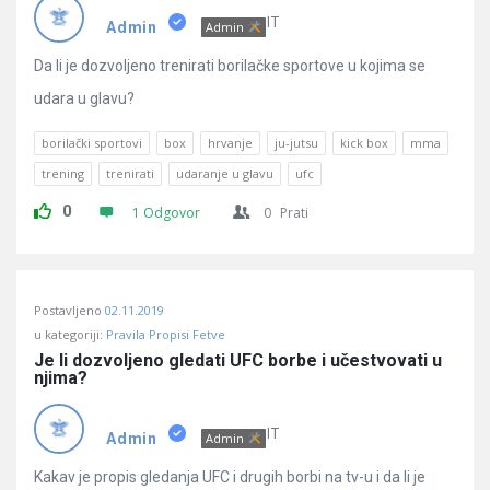
Pitanja
IT
Admin
Admin
Da li je dozvoljeno trenirati borilačke sportove u kojima se
udara u glavu?
borilački sportovi
box
hrvanje
ju-jutsu
kick box
mma
trening
trenirati
udaranje u glavu
ufc
0
1 Odgovor
0
Prati
Postavljeno
02.11.2019
u kategoriji:
Pravila Propisi Fetve
Je li dozvoljeno gledati UFC borbe i učestvovati u 
njima?
IT
Admin
Admin
Kakav je propis gledanja UFC i drugih borbi na tv-u i da li je