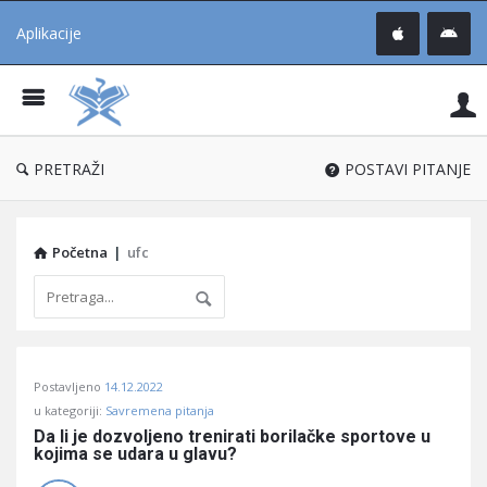
Aplikacije
Pit
Uč
®
PRETRAŽI
POSTAVI PITANJE
Početna
|
ufc
Pitaj
Postavljeno
14.12.2022
Učene
u kategoriji:
Savremena pitanja
®
Da li je dozvoljeno trenirati borilačke sportove u 
kojima se udara u glavu?
Latest