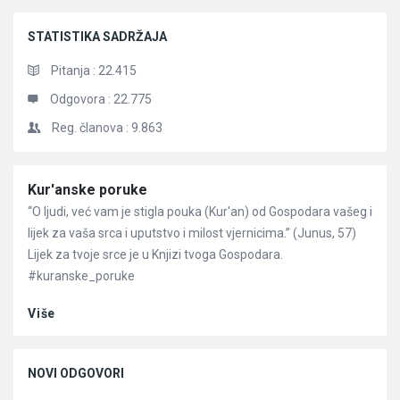
STATISTIKA SADRŽAJA
Pitanja :
22.415
Odgovora :
22.775
Reg. članova :
9.863
Članci
Kur'anske poruke
“O ljudi, već vam je stigla pouka (Kur'an) od Gospodara vašeg i
lijek za vaša srca i uputstvo i milost vjernicima.” (Junus, 57)
Lijek za tvoje srce je u Knjizi tvoga Gospodara.
#kuranske_poruke
Više
NOVI ODGOVORI