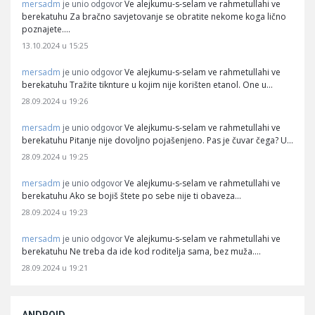
mersadm
Ve alejkumu-s-selam ve rahmetullahi ve
je unio odgovor
berekatuhu Za bračno savjetovanje se obratite nekome koga lično
poznajete.…
13.10.2024 u 15:25
mersadm
Ve alejkumu-s-selam ve rahmetullahi ve
je unio odgovor
berekatuhu Tražite tiknture u kojim nije korišten etanol. One u…
28.09.2024 u 19:26
mersadm
Ve alejkumu-s-selam ve rahmetullahi ve
je unio odgovor
berekatuhu Pitanje nije dovoljno pojašenjeno. Pas je čuvar čega? U…
28.09.2024 u 19:25
mersadm
Ve alejkumu-s-selam ve rahmetullahi ve
je unio odgovor
berekatuhu Ako se bojiš štete po sebe nije ti obaveza…
28.09.2024 u 19:23
mersadm
Ve alejkumu-s-selam ve rahmetullahi ve
je unio odgovor
berekatuhu Ne treba da ide kod roditelja sama, bez muža.…
28.09.2024 u 19:21