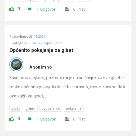
0
1 Odgovor
0
Prati
Postavljeno
28.11.2021
u kategoriji:
Pravila Propisi Fetve
Općenito pokajanje za gibet
Anonimno
Esselamu alejkum, poznato mi je da se čovjek za sve grijehe
može općenito pokajati i da je to ispravno, mene zanima da li
ovo važi i za gibet, ...
gibet
grijesi
ogovaranje
pokajanje
0
1 Odgovor
0
Prati