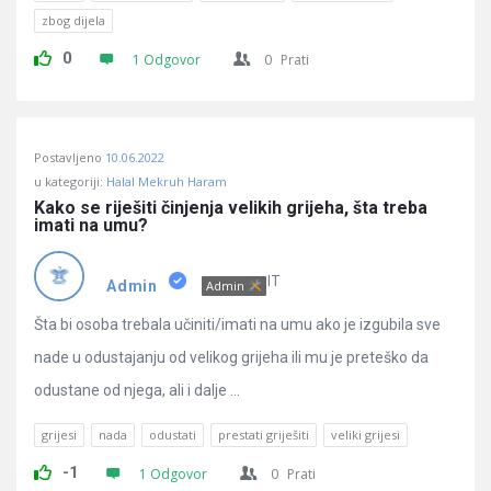
zbog dijela
0
1 Odgovor
0
Prati
Postavljeno
10.06.2022
u kategoriji:
Halal Mekruh Haram
Kako se riješiti činjenja velikih grijeha, šta treba 
imati na umu?
IT
Admin
Admin
Šta bi osoba trebala učiniti/imati na umu ako je izgubila sve
nade u odustajanju od velikog grijeha ili mu je preteško da
odustane od njega, ali i dalje ...
grijesi
nada
odustati
prestati griješiti
veliki grijesi
-1
1 Odgovor
0
Prati