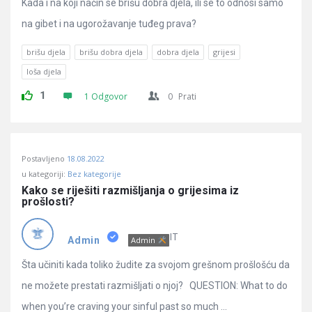
Kada i na koji način se brišu dobra djela, ili se to odnosi samo
na gibet i na ugorožavanje tuđeg prava?
brišu djela
brišu dobra djela
dobra djela
grijesi
loša djela
1
1 Odgovor
0
Prati
Postavljeno
18.08.2022
u kategoriji:
Bez kategorije
Kako se riješiti razmišljanja o grijesima iz 
prošlosti?
IT
Admin
Admin
Šta učiniti kada toliko žudite za svojom grešnom prošlošću da
ne možete prestati razmišljati o njoj? QUESTION: What to do
when you’re craving your sinful past so much ...