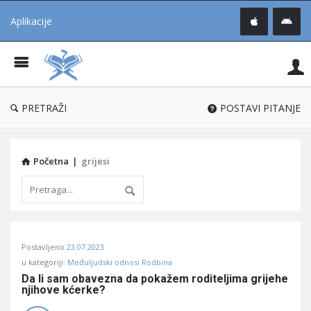
Aplikacije
Pit
Uč
®
PRETRAŽI
POSTAVI PITANJE
Početna
|
grijesi
Pitaj
Postavljeno
23.07.2023
Učene
u kategoriji:
Međuljudski odnosi Rodbina
®
Da li sam obavezna da pokažem roditeljima grijehe 
njihove kćerke?
Latest