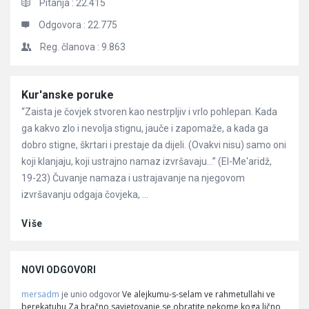
Pitanja :
22.415
Odgovora :
22.775
Reg. članova :
9.863
Članci
Kur'anske poruke
“Zaista je čovjek stvoren kao nestrpljiv i vrlo pohlepan. Kada
ga kakvo zlo i nevolja stignu, jauče i zapomaže, a kada ga
dobro stigne, škrtari i prestaje da dijeli. (Ovakvi nisu) samo oni
koji klanjaju, koji ustrajno namaz izvršavaju…” (El-Me'aridž,
19-23) Čuvanje namaza i ustrajavanje na njegovom
izvršavanju odgaja čovjeka, ...
Više
NOVI ODGOVORI
mersadm
Ve alejkumu-s-selam ve rahmetullahi ve
je unio odgovor
berekatuhu Za bračno savjetovanje se obratite nekome koga lično