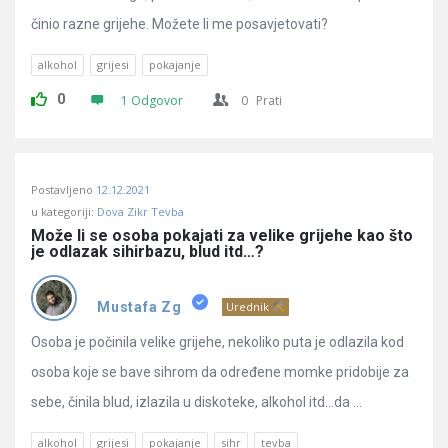
činio razne grijehe. Možete li me posavjetovati?
alkohol
grijesi
pokajanje
0
1 Odgovor
0
Prati
Postavljeno
12.12.2021
u kategoriji:
Dova Zikr Tevba
Može li se osoba pokajati za velike grijehe kao što 
je odlazak sihirbazu, blud itd…?
Mustafa Zg
Urednik
Osoba je počinila velike grijehe, nekoliko puta je odlazila kod
osoba koje se bave sihrom da određene momke pridobije za
sebe, činila blud, izlazila u diskoteke, alkohol itd…da ...
alkohol
grijesi
pokajanje
sihr
tevba