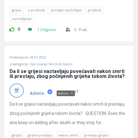
grijesi
o prošlosti
prestati razmišljati
prošlost
razmišljanje
0
1 Odgovor
0
Prati
Postavljeno
18.07.2022
u kategoriji:
Vjerovanje Mezheb Kader
Da li se grijesi nastavljaju povećavati nakon smrti 
ili prestaju, zbog počinjenih grijeha tokom života?
IT
Admin
Admin
Da li se grijesi nastavljaju povećavati nakon smrti ili prestaju,
zbog počinjenih grijeha tokom života? QUESTION: Does the
sins keep on adding after death or they stop for ...
grijesi
grijesi prestaju
nakon smrti
prestaju grijesi