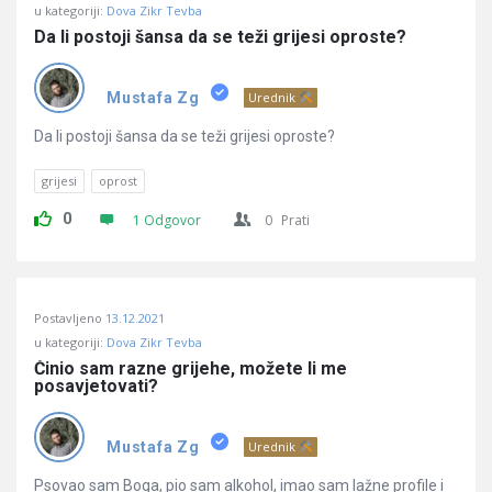
u kategoriji:
Dova Zikr Tevba
Da li postoji šansa da se teži grijesi oproste?
Mustafa Zg
Urednik
Da li postoji šansa da se teži grijesi oproste?
grijesi
oprost
0
1 Odgovor
0
Prati
Postavljeno
13.12.2021
u kategoriji:
Dova Zikr Tevba
Činio sam razne grijehe, možete li me 
posavjetovati?
Mustafa Zg
Urednik
Psovao sam Boga, pio sam alkohol, imao sam lažne profile i