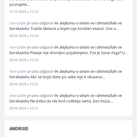
poznajete.…
13.10.2024 u 15:25
mersadm
Ve alejkumu-s-selam ve rahmetullahi ve
je unio odgovor
berekatuhu Tražite tiknture u kojim nije korišten etanol. One u…
28.09.2024 u 19:26
mersadm
Ve alejkumu-s-selam ve rahmetullahi ve
je unio odgovor
berekatuhu Pitanje nije dovoljno pojašenjeno. Pas je čuvar čega? U…
28.09.2024 u 19:25
mersadm
Ve alejkumu-s-selam ve rahmetullahi ve
je unio odgovor
berekatuhu Ako se bojiš štete po sebe nije ti obaveza…
28.09.2024 u 19:23
mersadm
Ve alejkumu-s-selam ve rahmetullahi ve
je unio odgovor
berekatuhu Ne treba da ide kod roditelja sama, bez muža.…
28.09.2024 u 19:21
ANDROID