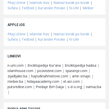
Pitaj Učene
|
Islamski Kviz
|
Namaz korak po korak
|
Sufara
|
Tedžvid
|
Kur'anske Poruke
|
N-UM
|
Minber
APPLE iOS
Pitaj Učene
|
Islamski Kviz
|
Namaz korak po korak
|
Sufara
|
Tedžvid
|
Kur'anske Poruke
|
N-UM
LINKOVI
n-um.com
|
Enciklopedija Kur'ana
|
Enciklopedija hadisa
|
islamhouse.com
|
pozivistine.com
|
spasenje.com
|
zijadljakic.ba
|
hajrudinahmetovic.com
|
amir-smajic
|
minber.ba
|
hidayaacademy.com
|
el-asr.com
|
putsredine.com
|
Predaje BiH Daija
|
s-d-o.org
|
namaz.ba
|