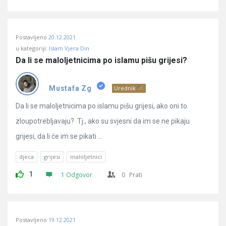
Postavljeno
20.12.2021
u kategoriji:
Islam Vjera Din
Da li se maloljetnicima po islamu pišu grijesi?
Mustafa Zg
Urednik
Da li se maloljetnicima po islamu pišu grijesi, ako oni to
zloupotrebljavaju? Tj., ako su svjesni da im se ne pikaju
grijesi, da li će im se pikati ...
djeca
grijesi
maloljetnici
1
1 Odgovor
0
Prati
Postavljeno
19.12.2021