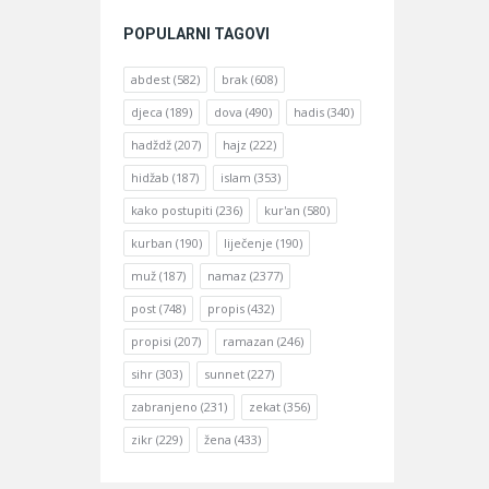
POPULARNI TAGOVI
abdest
(582)
brak
(608)
djeca
(189)
dova
(490)
hadis
(340)
hadždž
(207)
hajz
(222)
hidžab
(187)
islam
(353)
kako postupiti
(236)
kur'an
(580)
kurban
(190)
liječenje
(190)
muž
(187)
namaz
(2377)
post
(748)
propis
(432)
propisi
(207)
ramazan
(246)
sihr
(303)
sunnet
(227)
zabranjeno
(231)
zekat
(356)
zikr
(229)
žena
(433)