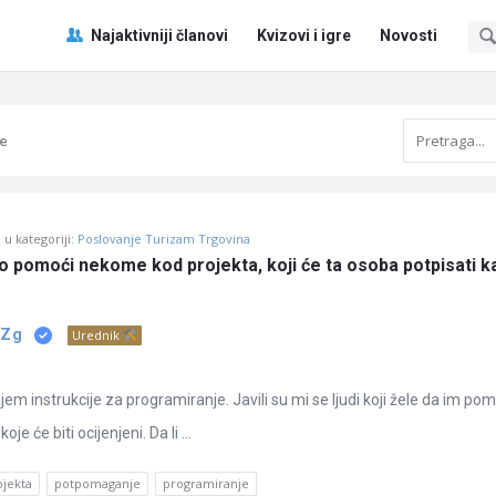
Pitaj
Pitaj
Najaktivniji članovi
Kvizovi i igre
Novosti
Učene
Učene
®
®
Navigacija
je
u kategoriji:
Poslovanje Turizam Trgovina
no pomoći nekome kod projekta, koji će ta osoba potpisati ka
 Zg
Urednik
em instrukcije za programiranje. Javili su mi se ljudi koji žele da im 
je će biti ocijenjeni. Da li ...
ojekta
potpomaganje
programiranje