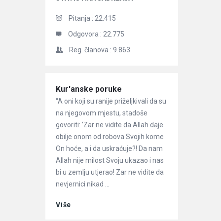
Pitanja :
22.415
Odgovora :
22.775
Reg. članova :
9.863
Članci
Kur'anske poruke
“A oni koji su ranije priželjkivali da su
na njegovom mjestu, stadoše
govoriti: ‘Zar ne vidite da Allah daje
obilje onom od robova Svojih kome
On hoće, a i da uskraćuje?! Da nam
Allah nije milost Svoju ukazao i nas
bi u zemlju utjerao! Zar ne vidite da
nevjernici nikad ...
Više