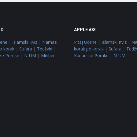
ID
APPLE iOS
čene
|
Islamski Kviz
|
Namaz
Pitaj Učene
|
Islamski Kviz
|
N
o korak
|
Sufara
|
Tedžvid
|
korak po korak
|
Sufara
|
Tedž
ke Poruke
|
N-UM
|
Minber
Kur'anske Poruke
|
N-UM