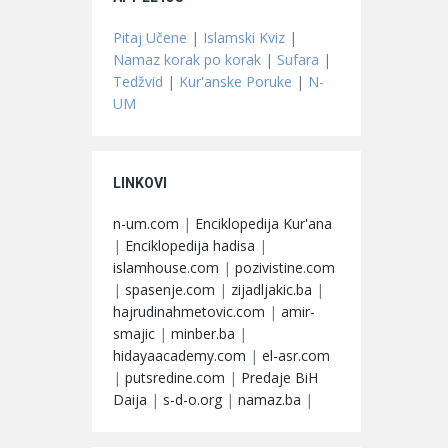
Pitaj Učene
|
Islamski Kviz
|
Namaz korak po korak
|
Sufara
|
Tedžvid
|
Kur'anske Poruke
|
N-
UM
LINKOVI
n-um.com
|
Enciklopedija Kur'ana
|
Enciklopedija hadisa
|
islamhouse.com
|
pozivistine.com
|
spasenje.com
|
zijadljakic.ba
|
hajrudinahmetovic.com
|
amir-
smajic
|
minber.ba
|
hidayaacademy.com
|
el-asr.com
|
putsredine.com
|
Predaje BiH
Daija
|
s-d-o.org
|
namaz.ba
|