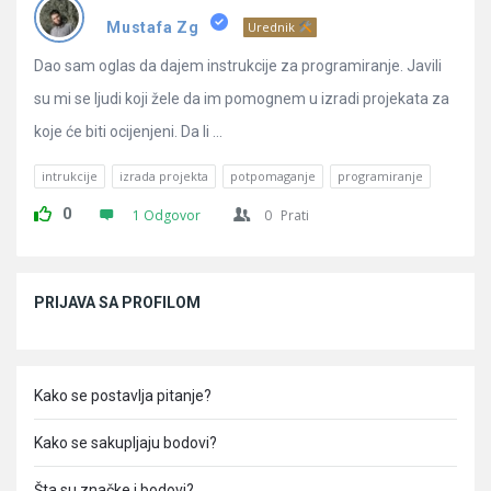
Pitanja
Mustafa Zg
Urednik
Dao sam oglas da dajem instrukcije za programiranje. Javili
su mi se ljudi koji žele da im pomognem u izradi projekata za
koje će biti ocijenjeni. Da li ...
intrukcije
izrada projekta
potpomaganje
programiranje
0
1 Odgovor
0
Prati
Sidebar
PRIJAVA SA PROFILOM
Kako se postavlja pitanje?
Kako se sakupljaju bodovi?
Šta su značke i bodovi?