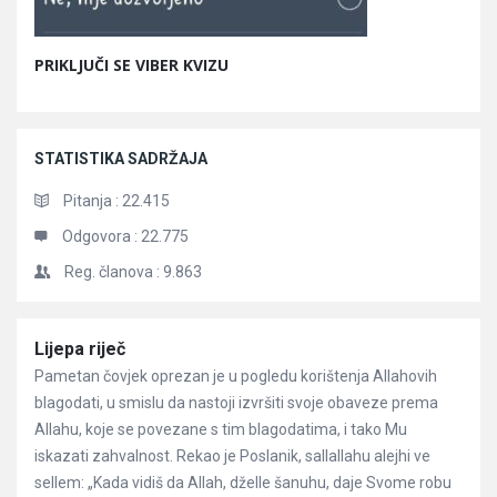
PRIKLJUČI SE VIBER KVIZU
STATISTIKA SADRŽAJA
Pitanja :
22.415
Odgovora :
22.775
Reg. članova :
9.863
Članci
Lijepa riječ
Pametan čovjek oprezan je u pogledu korištenja Allahovih
blagodati, u smislu da nastoji izvršiti svoje obaveze prema
Allahu, koje se povezane s tim blagodatima, i tako Mu
iskazati zahvalnost. Rekao je Poslanik, sallallahu alejhi ve
sellem: „Kada vidiš da Allah, dželle šanuhu, daje Svome robu