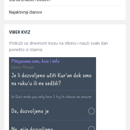
Najaktivniji članovi
VIBER KVIZ
Pridruži se dnevnom kvizu na Viberu i nauči svaki dan
ponešto iz islama.