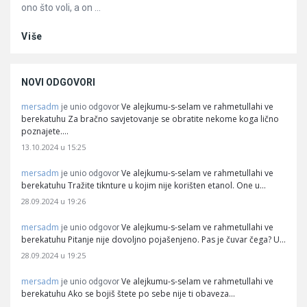
ono što voli, a on ...
Više
NOVI ODGOVORI
mersadm
Ve alejkumu-s-selam ve rahmetullahi ve
je unio odgovor
berekatuhu Za bračno savjetovanje se obratite nekome koga lično
poznajete.…
13.10.2024 u 15:25
mersadm
Ve alejkumu-s-selam ve rahmetullahi ve
je unio odgovor
berekatuhu Tražite tiknture u kojim nije korišten etanol. One u…
28.09.2024 u 19:26
mersadm
Ve alejkumu-s-selam ve rahmetullahi ve
je unio odgovor
berekatuhu Pitanje nije dovoljno pojašenjeno. Pas je čuvar čega? U…
28.09.2024 u 19:25
mersadm
Ve alejkumu-s-selam ve rahmetullahi ve
je unio odgovor
berekatuhu Ako se bojiš štete po sebe nije ti obaveza…