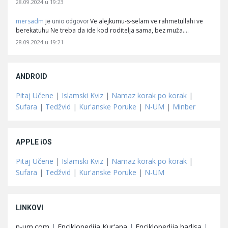
28.09.2024 u 19:23
mersadm
Ve alejkumu-s-selam ve rahmetullahi ve
je unio odgovor
berekatuhu Ne treba da ide kod roditelja sama, bez muža.…
28.09.2024 u 19:21
ANDROID
Pitaj Učene
|
Islamski Kviz
|
Namaz korak po korak
|
Sufara
|
Tedžvid
|
Kur'anske Poruke
|
N-UM
|
Minber
APPLE iOS
Pitaj Učene
|
Islamski Kviz
|
Namaz korak po korak
|
Sufara
|
Tedžvid
|
Kur'anske Poruke
|
N-UM
LINKOVI
n-um.com
|
Enciklopedija Kur'ana
|
Enciklopedija hadisa
|