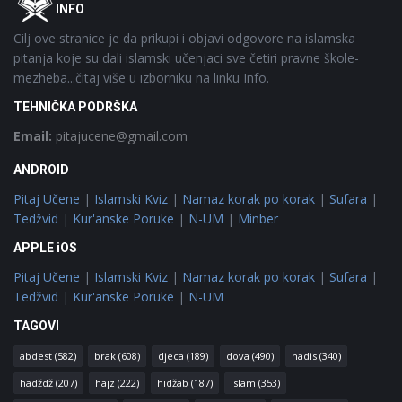
Footer
O
INFO
Cilj ove stranice je da prikupi i objavi odgovore na islamska
pitanja koje su dali islamski učenjaci sve četiri pravne škole-
mezheba...čitaj više u izborniku na linku Info.
TEHNIČKA PODRŠKA
Email:
pitajucene@gmail.com
ANDROID
Pitaj Učene
|
Islamski Kviz
|
Namaz korak po korak
|
Sufara
|
Tedžvid
|
Kur'anske Poruke
|
N-UM
|
Minber
APPLE iOS
Pitaj Učene
|
Islamski Kviz
|
Namaz korak po korak
|
Sufara
|
Tedžvid
|
Kur'anske Poruke
|
N-UM
TAGOVI
abdest
(582)
brak
(608)
djeca
(189)
dova
(490)
hadis
(340)
hadždž
(207)
hajz
(222)
hidžab
(187)
islam
(353)