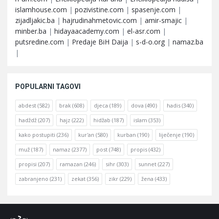
islamhouse.com
|
pozivistine.com
|
spasenje.com
|
zijadljakic.ba
|
hajrudinahmetovic.com
|
amir-smajic
|
minber.ba
|
hidayaacademy.com
|
el-asr.com
|
putsredine.com
|
Predaje BiH Daija
|
s-d-o.org
|
namaz.ba
|
POPULARNI TAGOVI
abdest
(582)
brak
(608)
djeca
(189)
dova
(490)
hadis
(340)
hadždž
(207)
hajz
(222)
hidžab
(187)
islam
(353)
kako postupiti
(236)
kur'an
(580)
kurban
(190)
liječenje
(190)
muž
(187)
namaz
(2377)
post
(748)
propis
(432)
propisi
(207)
ramazan
(246)
sihr
(303)
sunnet
(227)
zabranjeno
(231)
zekat
(356)
zikr
(229)
žena
(433)