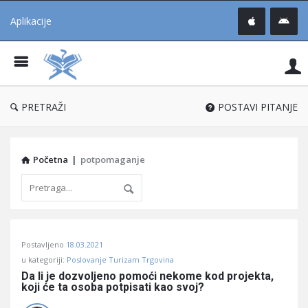
Aplikacije
Pit
Uč
®
PRETRAŽI
POSTAVI PITANJE
Početna
|
potpomaganje
Pitaj
Postavljeno
18.03.2021
Učene
u kategoriji:
Poslovanje Turizam Trgovina
®
Da li je dozvoljeno pomoći nekome kod projekta, 
koji će ta osoba potpisati kao svoj?
Latest