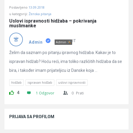
Postavljeno
13.09.2018
u kategoriji:
Ženska pitanja
Uslovi ispravnosti hidžaba – pokrivanja 
muslimanke
IT
Admin
Admin
Želim da saznam po pitanju ipravnog hidžaba. Kakav je to
ispravan hidžab? Hoću reći, ima toliko različitih hidžaba da se
bira, i također imam prijateljicu iz Danske koja ...
hidžab
ispravan hidžab
uslovi ispravnosti
4
1 Odgovor
0
Prati
Sidebar
PRIJAVA SA PROFILOM