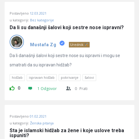
Postavljeno
12.03.2021
u kategoriji:
Bez kategorije
Da li su današnji šalovi koji sestre nose ispravni?
Mustafa Zg
Urednik
Da li današnji šalovi koji sestre nose su ispravni i mogu se
smatrati da su ispravan hidžab?
hidžab
ispravan hidžab
pokrivanje
šalovi
0
1 Odgovor
0
Prati
Postavljeno
01.02.2021
u kategoriji:
Ženska pitanja
Šta je islamski hidžab za žene i koje uslove treba 
ispuniti?