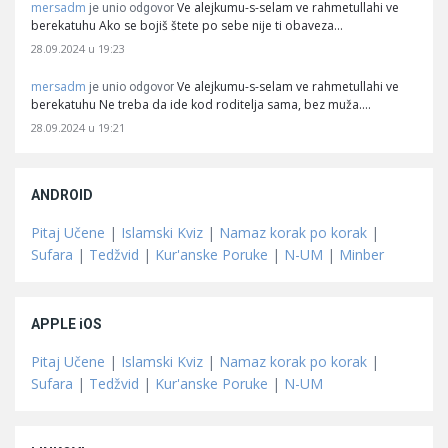
mersadm
Ve alejkumu-s-selam ve rahmetullahi ve
je unio odgovor
berekatuhu Ako se bojiš štete po sebe nije ti obaveza…
28.09.2024 u 19:23
mersadm
Ve alejkumu-s-selam ve rahmetullahi ve
je unio odgovor
berekatuhu Ne treba da ide kod roditelja sama, bez muža.…
28.09.2024 u 19:21
ANDROID
Pitaj Učene
|
Islamski Kviz
|
Namaz korak po korak
|
Sufara
|
Tedžvid
|
Kur'anske Poruke
|
N-UM
|
Minber
APPLE iOS
Pitaj Učene
|
Islamski Kviz
|
Namaz korak po korak
|
Sufara
|
Tedžvid
|
Kur'anske Poruke
|
N-UM