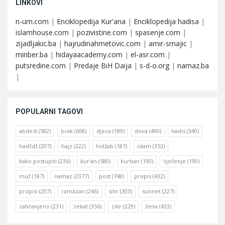
LINKOVI
n-um.com
|
Enciklopedija Kur'ana
|
Enciklopedija hadisa
|
islamhouse.com
|
pozivistine.com
|
spasenje.com
|
zijadljakic.ba
|
hajrudinahmetovic.com
|
amir-smajic
|
minber.ba
|
hidayaacademy.com
|
el-asr.com
|
putsredine.com
|
Predaje BiH Daija
|
s-d-o.org
|
namaz.ba
|
POPULARNI TAGOVI
abdest
(582)
brak
(608)
djeca
(189)
dova
(490)
hadis
(340)
hadždž
(207)
hajz
(222)
hidžab
(187)
islam
(353)
kako postupiti
(236)
kur'an
(580)
kurban
(190)
liječenje
(190)
muž
(187)
namaz
(2377)
post
(748)
propis
(432)
propisi
(207)
ramazan
(246)
sihr
(303)
sunnet
(227)
zabranjeno
(231)
zekat
(356)
zikr
(229)
žena
(433)