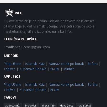
Footer
O
INFO
Cilj ove stranice je da prikupi i objavi odgovore na islamska
pitanja koje su dali islamski učenjaci sve četiri pravne škole-
mezheba...čitaj više u izborniku na linku Info.
TEHNIČKA PODRŠKA
Email:
pitajucene@gmail.com
ANDROID
Pitaj Učene
|
Islamski Kviz
|
Namaz korak po korak
|
Sufara
|
Tedžvid
|
Kur'anske Poruke
|
N-UM
|
Minber
APPLE iOS
Pitaj Učene
|
Islamski Kviz
|
Namaz korak po korak
|
Sufara
|
Tedžvid
|
Kur'anske Poruke
|
N-UM
TAGOVI
abdest
(582)
brak
(608)
djeca
(189)
dova
(490)
hadis
(340)