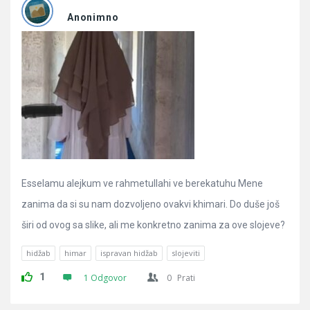
Pitanja
Anonimno
Esselamu alejkum ve rahmetullahi ve berekatuhu Mene
zanima da si su nam dozvoljeno ovakvi khimari. Do duše još
širi od ovog sa slike, ali me konkretno zanima za ove slojeve?
hidžab
himar
ispravan hidžab
slojeviti
1
1 Odgovor
0
Prati