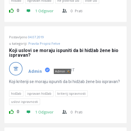
hidžab
ispravan hidžab
ne pokriva uši
vide uši
0
1 Odgovor
0
Prati
Postavljeno
04.07.2019
u kategoriji:
Pravila Propisi Fetve
Koji uslovi se moraju ispuniti da bi hidžab žene bio 
ispravan?
IT
Admin
Admin
Koji kriteriji se moraju ispuniti da bi hidžab žene bio ispravan?
hidžab
ispravan hidžab
kriterij ispravnosti
uslovi ispravnosti
0
1 Odgovor
0
Prati