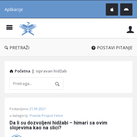
Aplikacije
Pit
Uč
®
PRETRAŽI
POSTAVI PITANJE
Početna
|
ispravan hidžab
Pitaj
Postavljeno
21.09.2021
Učene
u kategoriji:
Pravila Propisi Fetve
®
Da li su dozvoljeni hidžabi – himari sa ovim 
slojevima kao na slici?
Latest