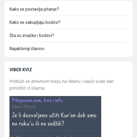
Kako se postavlja pitanje?
Kako se sakupljaju bodovi?
Šta su značke i bodovi?
Najaktivniji članovi
VIBER KVIZ
Pridruži se dnevnom kvizu na Viberu i nauči svaki dan
ponešto iz islama.