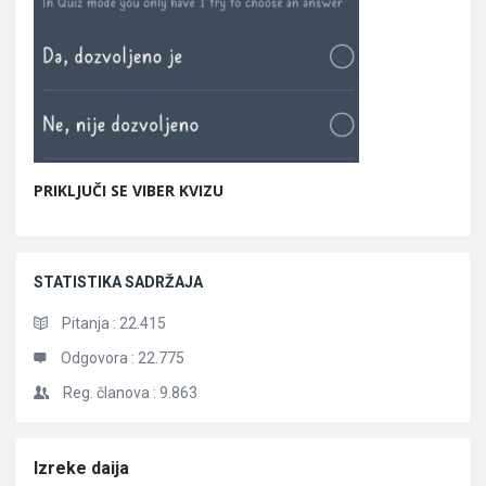
PRIKLJUČI SE VIBER KVIZU
STATISTIKA SADRŽAJA
Pitanja :
22.415
Odgovora :
22.775
Reg. članova :
9.863
Članci
Izreke daija