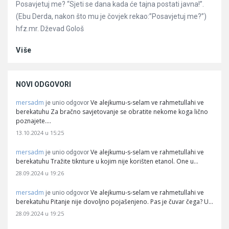
Posavjetuj me? “Sjeti se dana kada će tajna postati javna!”.
(Ebu Derda, nakon što mu je čovjek rekao:”Posavjetuj me?”)
hfz.mr. Dževad Gološ
Više
NOVI ODGOVORI
mersadm
Ve alejkumu-s-selam ve rahmetullahi ve
je unio odgovor
berekatuhu Za bračno savjetovanje se obratite nekome koga lično
poznajete.…
13.10.2024 u 15:25
mersadm
Ve alejkumu-s-selam ve rahmetullahi ve
je unio odgovor
berekatuhu Tražite tiknture u kojim nije korišten etanol. One u…
28.09.2024 u 19:26
mersadm
Ve alejkumu-s-selam ve rahmetullahi ve
je unio odgovor
berekatuhu Pitanje nije dovoljno pojašenjeno. Pas je čuvar čega? U…
28.09.2024 u 19:25