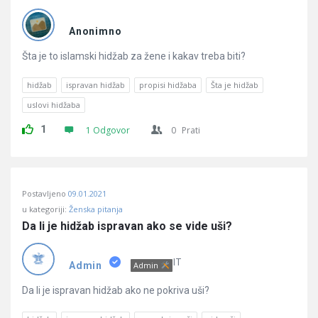
Anonimno
Šta je to islamski hidžab za žene i kakav treba biti?
hidžab
ispravan hidžab
propisi hidžaba
Šta je hidžab
uslovi hidžaba
1
1 Odgovor
0
Prati
Postavljeno
09.01.2021
u kategoriji:
Ženska pitanja
Da li je hidžab ispravan ako se vide uši?
IT
Admin
Admin
Da li je ispravan hidžab ako ne pokriva uši?