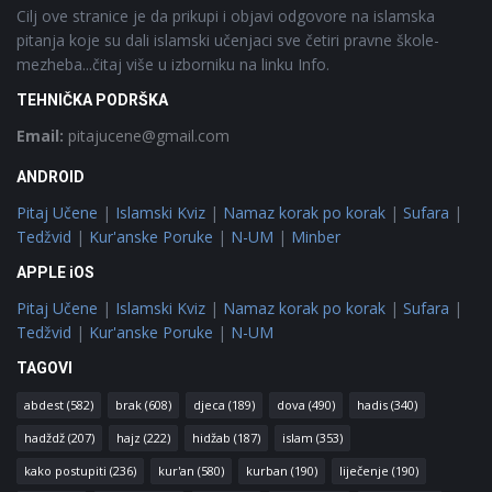
Cilj ove stranice je da prikupi i objavi odgovore na islamska
pitanja koje su dali islamski učenjaci sve četiri pravne škole-
mezheba...čitaj više u izborniku na linku Info.
TEHNIČKA PODRŠKA
Email:
pitajucene@gmail.com
ANDROID
Pitaj Učene
|
Islamski Kviz
|
Namaz korak po korak
|
Sufara
|
Tedžvid
|
Kur'anske Poruke
|
N-UM
|
Minber
APPLE iOS
Pitaj Učene
|
Islamski Kviz
|
Namaz korak po korak
|
Sufara
|
Tedžvid
|
Kur'anske Poruke
|
N-UM
TAGOVI
abdest
(582)
brak
(608)
djeca
(189)
dova
(490)
hadis
(340)
hadždž
(207)
hajz
(222)
hidžab
(187)
islam
(353)
kako postupiti
(236)
kur'an
(580)
kurban
(190)
liječenje
(190)