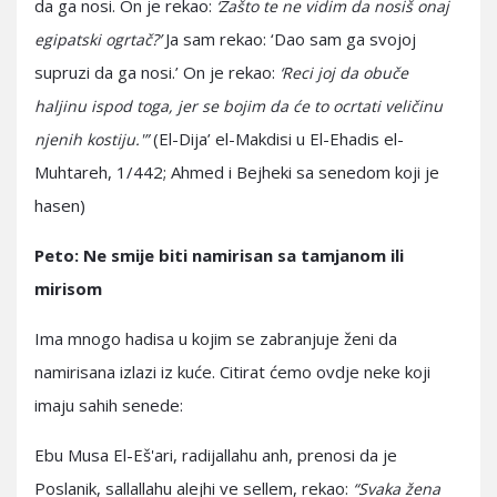
da ga nosi. On je rekao:
‘Zašto te ne vidim da nosiš onaj
Ja sam rekao: ‘Dao sam ga svojoj
egipatski ogrtač?’
supruzi da ga nosi.’ On je rekao:
‘Reci joj da obuče
haljinu ispod toga, jer se bojim da će to ocrtati veličinu
(El-Dija’ el-Makdisi u El-Ehadis el-
njenih kostiju.'”
Muhtareh, 1/442; Ahmed i Bejheki sa senedom koji je
hasen)
Peto: Ne smije biti namirisan sa tamjanom ili
mirisom
Ima mnogo hadisa u kojim se zabranjuje ženi da
namirisana izlazi iz kuće. Citirat ćemo ovdje neke koji
imaju sahih senede:
Ebu Musa El-Eš'ari, radijallahu anh, prenosi da je
Poslanik, sallallahu alejhi ve sellem, rekao:
“Svaka žena