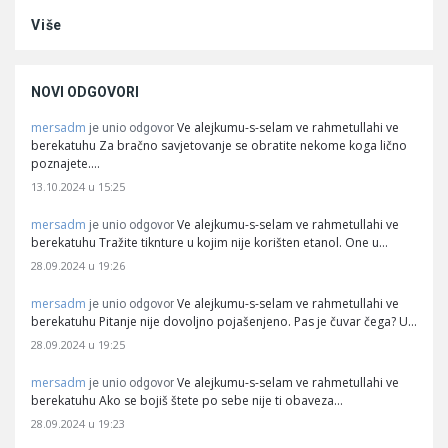
Više
NOVI ODGOVORI
mersadm
Ve alejkumu-s-selam ve rahmetullahi ve
je unio odgovor
berekatuhu Za bračno savjetovanje se obratite nekome koga lično
poznajete.…
13.10.2024 u 15:25
mersadm
Ve alejkumu-s-selam ve rahmetullahi ve
je unio odgovor
berekatuhu Tražite tiknture u kojim nije korišten etanol. One u…
28.09.2024 u 19:26
mersadm
Ve alejkumu-s-selam ve rahmetullahi ve
je unio odgovor
berekatuhu Pitanje nije dovoljno pojašenjeno. Pas je čuvar čega? U…
28.09.2024 u 19:25
mersadm
Ve alejkumu-s-selam ve rahmetullahi ve
je unio odgovor
berekatuhu Ako se bojiš štete po sebe nije ti obaveza…
28.09.2024 u 19:23