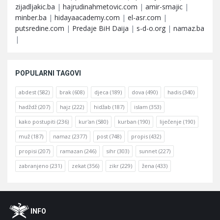
zijadljakic.ba
|
hajrudinahmetovic.com
|
amir-smajic
|
minber.ba
|
hidayaacademy.com
|
el-asr.com
|
putsredine.com
|
Predaje BiH Daija
|
s-d-o.org
|
namaz.ba
|
POPULARNI TAGOVI
abdest
(582)
brak
(608)
djeca
(189)
dova
(490)
hadis
(340)
hadždž
(207)
hajz
(222)
hidžab
(187)
islam
(353)
kako postupiti
(236)
kur'an
(580)
kurban
(190)
liječenje
(190)
muž
(187)
namaz
(2377)
post
(748)
propis
(432)
propisi
(207)
ramazan
(246)
sihr
(303)
sunnet
(227)
zabranjeno
(231)
zekat
(356)
zikr
(229)
žena
(433)
Footer
O
INFO