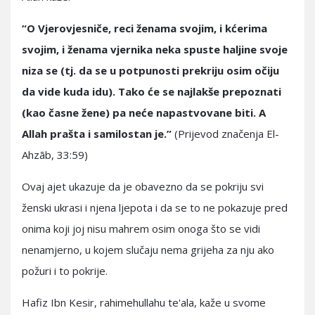
“O Vjerovjesniče, reci ženama svojim, i kćerima
svojim, i ženama vjernika neka spuste haljine svoje
niza se (tj. da se u potpunosti prekriju osim očiju
da vide kuda idu). Tako će se najlakše prepoznati
(kao časne žene) pa neće napastvovane biti. A
Allah prašta i samilostan je.”
(Prijevod značenja El-
Ahzāb, 33:59)
Ovaj ajet ukazuje da je obavezno da se pokriju svi
ženski ukrasi i njena ljepota i da se to ne pokazuje pred
onima koji joj nisu mahrem osim onoga što se vidi
nenamjerno, u kojem slučaju nema grijeha za nju ako
požuri i to pokrije.
Hafiz Ibn Kesir, rahimehullahu te'ala, kaže u svome