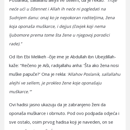
Poslanika, sallallahu alejhi ve sellem, da je rekao:
“Troje
neće ući u Džennet i Allah ih neće ni pogledati na
Sudnjem danu: onaj ko je nepokoran roditeljima, žena
koja oponaša muškarce, i dejjus (čovjek koji nema
ljubomore prema tome šta žene u njegovoj porodici
rade).”
Od Ibn Ebi Melikeh -čije ime je Abdullah ibn Ubejdillah-
kaže: “Rečeno je Aiši, radijallahu anha: ‘Šta ako žena nosi
muške papuče?’ Ona je rekla:
‘Allahov Poslanik, sallallahu
alejhi ve sellem, je prokleo žene koje oponašaju
muškarce.'”
Ovi hadisi jasno ukazuju da je zabranjeno ženi da
oponaša muškarce i obrnuto. Pod ovo podpada odjeća i
sve ostalo, osim prvog hadisa koji je naveden, on se