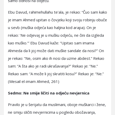
samo odnosi na odjeću.
Ebu Davud, rahimehullahu te'ala, je rekao: “Čuo sam kako
je imam Ahmed upitan o čovjeku koji svoju robinju obuče
u sevb (muška odjeća kao haljina kod arapa). On je
rekao: ‘Ne odjevaj je u mušku odjeću, ne čini da izgleda
kao muško.'” Ebu Davud kaže: “Upitao sam imama
Ahmeda da li joj može dati muške sandale da nosi?” On
je rekao: “Ne, osim ako ih nosi da uzme abdest.” Rekao
sam: “A šta ako je radi ukrašavanja?” Rekao je: “Ne.”
Rekao sam: “A može li joj skratiti kosu?” Rekao je: “Ne.”
(Mesail el-imam Ahmed, 261)
Sedmo: Ne smije ličiti na odjeću nevjernica
Pravilo je u šerijatu da muslimani, oboje muškarci i žene,
ne smiju sličiti nevjernicima u pogledu obožavanja,