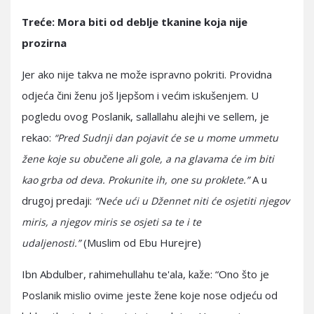
Treće: Mora biti od deblje tkanine koja nije
prozirna
Jer ako nije takva ne može ispravno pokriti. Providna
odjeća čini ženu još ljepšom i većim iskušenjem. U
pogledu ovog Poslanik, sallallahu alejhi ve sellem, je
rekao:
“Pred Sudnji dan pojavit će se u mome ummetu
žene koje su obučene ali gole, a na glavama će im biti
A u
kao grba od deva. Prokunite ih, one su proklete.”
drugoj predaji:
“Neće ući u Džennet niti će osjetiti njegov
miris, a njegov miris se osjeti sa te i te
(Muslim od Ebu Hurejre)
udaljenosti.”
Ibn Abdulber, rahimehullahu te'ala, kaže: “Ono što je
Poslanik mislio ovime jeste žene koje nose odjeću od