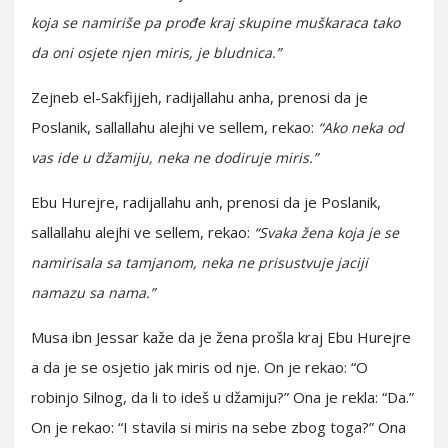
koja se namiriše pa prođe kraj skupine muškaraca tako
da oni osjete njen miris, je bludnica.”
Zejneb el-Sakfijjeh, radijallahu anha, prenosi da je
Poslanik, sallallahu alejhi ve sellem, rekao:
“Ako neka od
vas ide u džamiju, neka ne dodiruje miris.”
Ebu Hurejre, radijallahu anh, prenosi da je Poslanik,
sallallahu alejhi ve sellem, rekao:
“Svaka žena koja je se
namirisala sa tamjanom, neka ne prisustvuje jaciji
namazu sa nama.”
Musa ibn Jessar kaže da je žena prošla kraj Ebu Hurejre
a da je se osjetio jak miris od nje. On je rekao: “O
robinjo Silnog, da li to ideš u džamiju?” Ona je rekla: “Da.”
On je rekao: “I stavila si miris na sebe zbog toga?” Ona