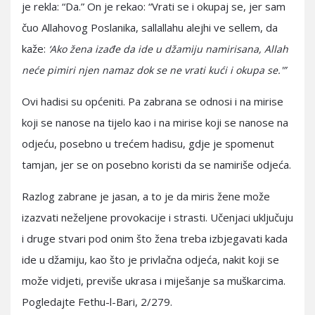
je rekla: “Da.” On je rekao: “Vrati se i okupaj se, jer sam
čuo Allahovog Poslanika, sallallahu alejhi ve sellem, da
kaže:
‘Ako žena izađe da ide u džamiju namirisana, Allah
neće pimiri njen namaz dok se ne vrati kući i okupa se.'”
Ovi hadisi su općeniti. Pa zabrana se odnosi i na mirise
koji se nanose na tijelo kao i na mirise koji se nanose na
odjeću, posebno u trećem hadisu, gdje je spomenut
tamjan, jer se on posebno koristi da se namiriše odjeća.
Razlog zabrane je jasan, a to je da miris žene može
izazvati neželjene provokacije i strasti. Učenjaci uključuju
i druge stvari pod onim što žena treba izbjegavati kada
ide u džamiju, kao što je privlačna odjeća, nakit koji se
može vidjeti, previše ukrasa i miješanje sa muškarcima.
Pogledajte Fethu-l-Bari, 2/279.