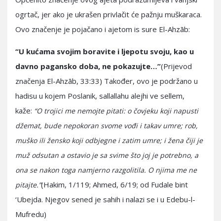
ogrtač, jer ako je ukrašen privlačit će pažnju muškaraca.
Ovo značenje je pojačano i ajetom is sure El-Ahzāb:
“U kućama svojim boravite i ljepotu svoju, kao u
davno pagansko doba, ne pokazujte…”
(Prijevod
značenja El-Ahzāb, 33:33) Također, ovo je podržano u
hadisu u kojem Poslanik, sallallahu alejhi ve sellem,
kaže:
“O trojici me nemojte pitati: o čovjeku koji napusti
džemat, bude nepokoran svome vođi i takav umre; rob,
muško ili žensko koji odbjegne i zatim umre; i žena čiji je
muž odsutan a ostavio je sa svime što joj je potrebno, a
ona se nakon toga namjerno razgolitila. O njima me ne
(Hakim, 1/119; Ahmed, 6/19; od Fudale bint
pitajte.”
‘Ubejda. Njegov sened je sahih i nalazi se i u Edebu-l-
Mufredu)