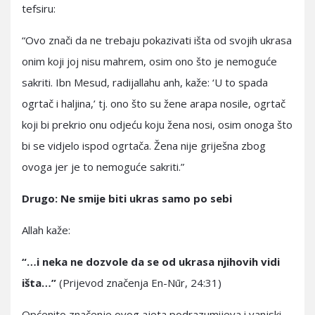
tefsiru:
“Ovo znači da ne trebaju pokazivati išta od svojih ukrasa
onim koji joj nisu mahrem, osim ono što je nemoguće
sakriti. Ibn Mesud, radijallahu anh, kaže: ‘U to spada
ogrtač i haljina,’ tj. ono što su žene arapa nosile, ogrtač
koji bi prekrio onu odjeću koju žena nosi, osim onoga što
bi se vidjelo ispod ogrtača. Žena nije griješna zbog
ovoga jer je to nemoguće sakriti.”
Drugo: Ne smije biti ukras samo po sebi
Allah kaže:
“…i neka ne dozvole da se od ukrasa njihovih vidi
išta…”
(Prijevod značenja En-Nūr, 24:31)
Općenito značenje ovog ajeta podrazumijeva i vanjski