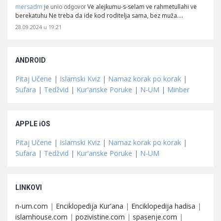
mersadm
Ve alejkumu-s-selam ve rahmetullahi ve
je unio odgovor
berekatuhu Ne treba da ide kod roditelja sama, bez muža.…
28.09.2024 u 19:21
ANDROID
Pitaj Učene
|
Islamski Kviz
|
Namaz korak po korak
|
Sufara
|
Tedžvid
|
Kur'anske Poruke
|
N-UM
|
Minber
APPLE iOS
Pitaj Učene
|
Islamski Kviz
|
Namaz korak po korak
|
Sufara
|
Tedžvid
|
Kur'anske Poruke
|
N-UM
LINKOVI
n-um.com
|
Enciklopedija Kur'ana
|
Enciklopedija hadisa
|
islamhouse.com
|
pozivistine.com
|
spasenje.com
|