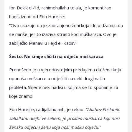
Ibn Dekik el-‘Id, rahimehullahu te'ala, je komentirao
hadis iznad od Ebu Hurejre:
“Ovo ukazuje da je zabranjeno ženi koja ide u džamiju da
se miriše, jer to izaziva strasti kod muškaraca. Ovo je
zabilježio Menavi u Fejd el-Kadir.”
Šesto: Ne smije sličiti na odjeću muškaraca
Prenešeno je u vjerodostojnim predajama da žena koja
oponaša muškarce u odjeći ili na neki drugi način
prokleta. Slijede neki hadisi u kojima se to spominje za
koje znamo:
Ebu Hurejre, radijallahu anh, je rekao:
“Allahov Poslanik,
sallallahu alejhi ve sellem, je prokleo muškarca koji nosi
žensku odjeću i ženu koja nosi mušku odjeću.”