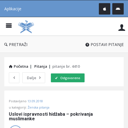
Aplikacije
Pit
Uč
®
PRETRAŽI
POSTAVI PITANJE
Početna
|
Pitanja
|
pitanje br. 4410
Dalje
Odgovoreno
Pitaj
Postavljeno
13.09.2018
Učene
u kategoriji:
Ženska pitanja
®
Uslovi ispravnosti hidžaba – pokrivanja 
muslimanke
Latest