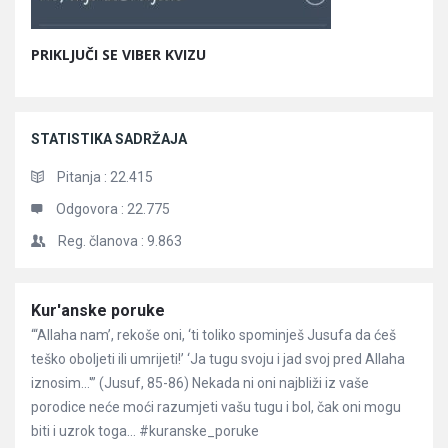
PRIKLJUČI SE VIBER KVIZU
STATISTIKA SADRŽAJA
Pitanja :
22.415
Odgovora :
22.775
Reg. članova :
9.863
Članci
Kur'anske poruke
“‘Allaha nam’, rekoše oni, ‘ti toliko spominješ Jusufa da ćeš
teško oboljeti ili umrijeti!’ ‘Ja tugu svoju i jad svoj pred Allaha
iznosim…'” (Jusuf, 85-86) Nekada ni oni najbliži iz vaše
porodice neće moći razumjeti vašu tugu i bol, čak oni mogu
biti i uzrok toga… #kuranske_poruke