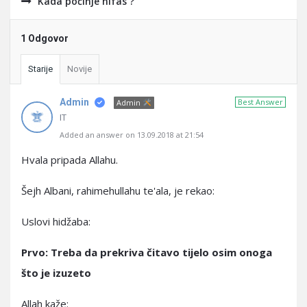
Kada počinje nifas ?
1 Odgovor
Starije
Novije
Admin
Best Answer
Admin
IT
Added an answer on 13.09.2018 at 21:54
Hvala pripada Allahu.
Šejh Albani, rahimehullahu te'ala, je rekao:
Uslovi hidžaba:
Prvo: Treba da prekriva čitavo tijelo osim onoga
što je izuzeto
Allah kaže: