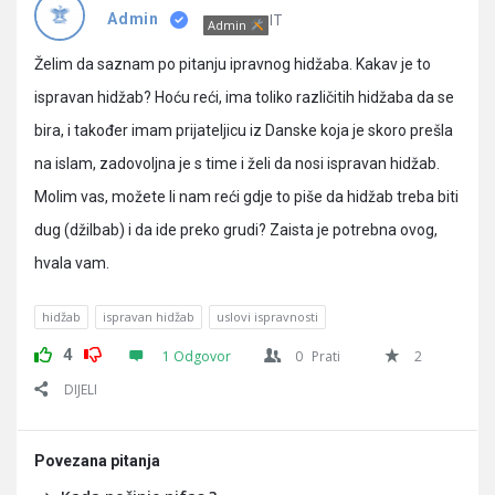
Pitanja
IT
Admin
Admin
Želim da saznam po pitanju ipravnog hidžaba. Kakav je to
ispravan hidžab? Hoću reći, ima toliko različitih hidžaba da se
bira, i također imam prijateljicu iz Danske koja je skoro prešla
na islam, zadovoljna je s time i želi da nosi ispravan hidžab.
Molim vas, možete li nam reći gdje to piše da hidžab treba biti
dug (džilbab) i da ide preko grudi? Zaista je potrebna ovog,
hvala vam.
hidžab
ispravan hidžab
uslovi ispravnosti
4
1 Odgovor
0
Prati
2
DIJELI
Povezana pitanja