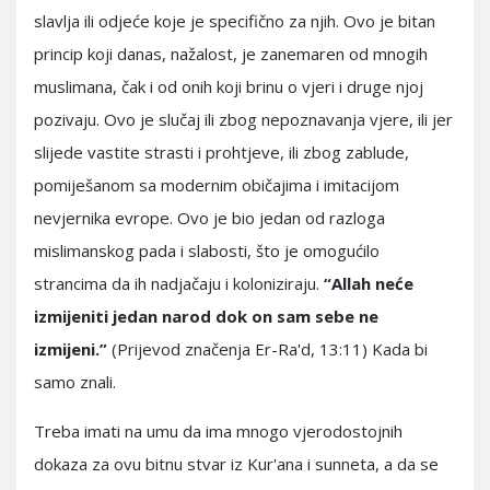
slavlja ili odjeće koje je specifično za njih. Ovo je bitan
princip koji danas, nažalost, je zanemaren od mnogih
muslimana, čak i od onih koji brinu o vjeri i druge njoj
pozivaju. Ovo je slučaj ili zbog nepoznavanja vjere, ili jer
slijede vastite strasti i prohtjeve, ili zbog zablude,
pomiješanom sa modernim običajima i imitacijom
nevjernika evrope. Ovo je bio jedan od razloga
mislimanskog pada i slabosti, što je omogućilo
strancima da ih nadjačaju i koloniziraju.
“Allah neće
izmijeniti jedan narod dok on sam sebe ne
izmijeni.”
(Prijevod značenja Er-Ra'd, 13:11) Kada bi
samo znali.
Treba imati na umu da ima mnogo vjerodostojnih
dokaza za ovu bitnu stvar iz Kur'ana i sunneta, a da se