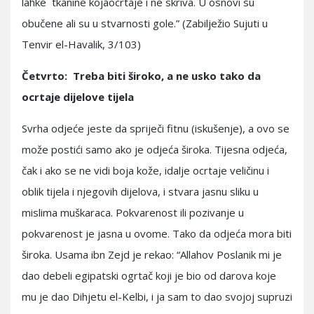
lahke tkanine kojaocrtaje i ne skriva. U osnovi su
obučene ali su u stvarnosti gole.” (Zabilježio Sujuti u
Tenvir el-Havalik, 3/103)
Četvrto: Treba biti široko, a ne usko tako da
ocrtaje dijelove tijela
Svrha odjeće jeste da spriječi fitnu (iskušenje), a ovo se
može postići samo ako je odjeća široka. Tijesna odjeća,
čak i ako se ne vidi boja kože, idalje ocrtaje veličinu i
oblik tijela i njegovih dijelova, i stvara jasnu sliku u
mislima muškaraca. Pokvarenost ili pozivanje u
pokvarenost je jasna u ovome. Tako da odjeća mora biti
široka. Usama ibn Zejd je rekao: “Allahov Poslanik mi je
dao debeli egipatski ogrtač koji je bio od darova koje
mu je dao Dihjetu el-Kelbi, i ja sam to dao svojoj supruzi