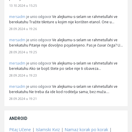
13.10.2024 u 15:25
mersadm
Ve alejkumu-s-selam ve rahmetullahi ve
je unio odgovor
berekatuhu Tražite tiknture u kojim nije korišten etanol. One u…
28.09.2024 u 19:26
mersadm
Ve alejkumu-s-selam ve rahmetullahi ve
je unio odgovor
berekatuhu Pitanje nije dovoljno pojašenjeno. Pas je čuvar čega? U…
28.09.2024 u 19:25
mersadm
Ve alejkumu-s-selam ve rahmetullahi ve
je unio odgovor
berekatuhu Ako se bojiš štete po sebe nije ti obaveza…
28.09.2024 u 19:23
mersadm
Ve alejkumu-s-selam ve rahmetullahi ve
je unio odgovor
berekatuhu Ne treba da ide kod roditelja sama, bez muža.…
28.09.2024 u 19:21
ANDROID
Pitaj Učene
|
Islamski Kviz
|
Namaz korak po korak
|