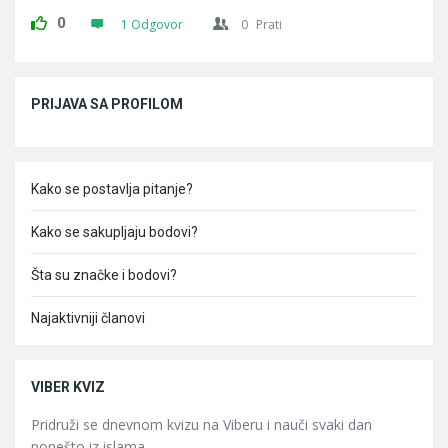
0
1 Odgovor
0
Prati
Sidebar
PRIJAVA SA PROFILOM
Kako se postavlja pitanje?
Kako se sakupljaju bodovi?
Šta su značke i bodovi?
Najaktivniji članovi
VIBER KVIZ
Pridruži se dnevnom kvizu na Viberu i nauči svaki dan
ponešto iz islama.