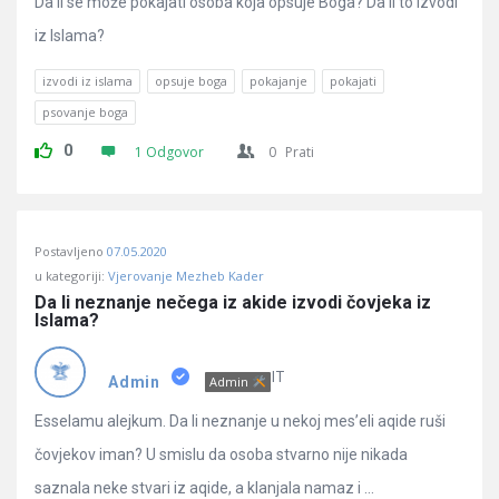
Da li se može pokajati osoba koja opsuje Boga? Da li to izvodi
iz Islama?
izvodi iz islama
opsuje boga
pokajanje
pokajati
psovanje boga
0
1 Odgovor
0
Prati
Postavljeno
07.05.2020
u kategoriji:
Vjerovanje Mezheb Kader
Da li neznanje nečega iz akide izvodi čovjeka iz 
Islama?
IT
Admin
Admin
Esselamu alejkum. Da li neznanje u nekoj mes’eli aqide ruši
čovjekov iman? U smislu da osoba stvarno nije nikada
saznala neke stvari iz aqide, a klanjala namaz i ...