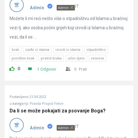
Pitanja
IT
Admin
Admin
Možete li mi reći nešto više o otpadništvu od Islama u bračnoj
vezi tj. ako osoba počini grijeh koji izvodi iz Islama u bračnoj
vezi, da li se ...
brak
izađe iz islama
izvodi iz islama
otpadništvo
poništen brak
prekid braka
učini djelo
vesvese
0
1 Odgovor
0
Prati
Postavljeno
21.04.2022
u kategoriji:
Pravila Propisi Fetve
Da li se može pokajati za psovanje Boga?
IT
Admin
Admin