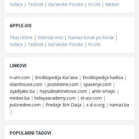
Sufara
|
Tedžvid
|
Kur'anske Poruke
|
N-UM
|
Minber
APPLE iOS
Pitaj Učene
|
Islamski Kviz
|
Namaz korak po korak
|
Sufara
|
Tedžvid
|
Kur'anske Poruke
|
N-UM
LINKOVI
n-um.com
|
Enciklopedija Kur'ana
|
Enciklopedija hadisa
|
islamhouse.com
|
pozivistine.com
|
spasenje.com
|
zijadljakic.ba
|
hajrudinahmetovic.com
|
amir-smajic
|
minber.ba
|
hidayaacademy.com
|
el-asr.com
|
putsredine.com
|
Predaje BiH Daija
|
s-d-o.org
|
namaz.ba
|
POPULARNI TAGOVI