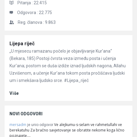
Pitanja :
22.415
Odgovora :
22.775
Reg. članova :
9.863
Članci
Lijepa riječ
„U mjesecu ramazanu počelo je objavljivanje Kur’ana“
(Bekara, 185) Postoji čvrsta veza između posta i učenja
Kur’ana; postom se duša izdiže iznad ljudskih nagona, Allahu
Uzvišenom, a učenje Kur’ana tokom posta pročišćava ljudski
um i smekšava ljudsko srce. #Lijepa_riječ
Više
NOVI ODGOVORI
mersadm
Ve alejkumu-s-selam ve rahmetullahi ve
je unio odgovor
berekatuhu Za bračno savjetovanje se obratite nekome koga lično
poznajete.…