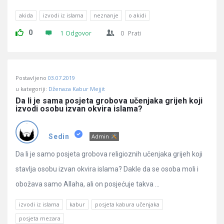
akida
izvodi iz islama
neznanje
o akidi
0
1 Odgovor
0
Prati
Postavljeno
03.07.2019
u kategoriji:
Dženaza Kabur Mejjit
Da li je sama posjeta grobova učenjaka grijeh koji 
izvodi osobu izvan okvira islama?
Sedin
Admin
Da li je samo posjeta grobova religioznih učenjaka grijeh koji
stavlja osobu izvan okvira islama? Dakle da se osoba moli i
obožava samo Allaha, ali on posjećuje takva ...
izvodi iz islama
kabur
posjeta kabura učenjaka
posjeta mezara